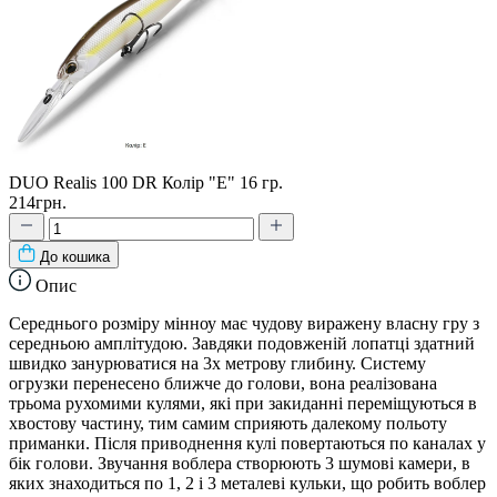
DUO Realis 100 DR Колір "E" 16 гр.
214грн.
До кошика
Опис
Середнього розміру мінноу має чудову виражену власну гру з
середньою амплітудою. Завдяки подовженій лопатці здатний
швидко занурюватися на 3х метрову глибину. Систему
огрузки перенесено ближче до голови, вона реалізована
трьома рухомими кулями, які при закиданні переміщуються в
хвостову частину, тим самим сприяють далекому польоту
приманки. Після приводнення кулі повертаються по каналах у
бік голови. Звучання воблера створюють 3 шумові камери, в
яких знаходиться по 1, 2 і 3 металеві кульки, що робить воблер