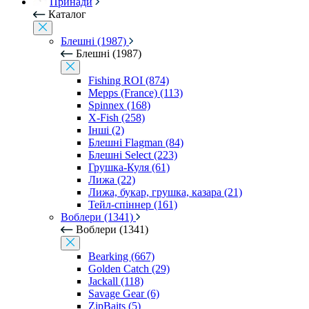
Принади
Каталог
Блешні (1987)
Блешні (1987)
Fishing ROI (874)
Mepps (France) (113)
Spinnex (168)
X-Fish (258)
Інші (2)
Блешні Flagman (84)
Блешні Select (223)
Грушка-Куля (61)
Лижа (22)
Лижа, букар, грушка, казара (21)
Тейл-спіннер (161)
Воблери (1341)
Воблери (1341)
Bearking (667)
Golden Catch (29)
Jackall (118)
Savage Gear (6)
ZipBaits (5)