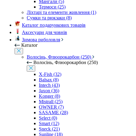
Мангали (5)
Термоси (25)
Ліхтарі та елементи живлення (1)
Сумки та рюкзаки (8)
Каталог подарункових товарів
Аксесуари для човнів
Зимова риболовля
Каталог
Волосінь, Флюорокарбон (250)
Волосінь, Флюорокарбон (250)
X-Fish (32)
Balsax (8)
Intech (43)
Jaxon (36)
Konger (8)
Mistrall (25)
OWNER (7)
SASAME (28)
Select (0)
Smart (12)
Sneck (21)
Sunline (18)