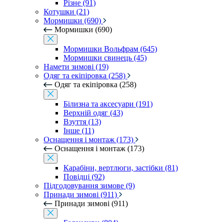
Різне (91)
Котушки (21)
Мормишки (690)
Мормишки (690)
Мормишки Вольфрам (645)
Мормишки свинець (45)
Намети зимові (19)
Одяг та екіпіровка (258)
Одяг та екіпіровка (258)
Білизна та аксесуари (191)
Верхній одяг (43)
Взуття (13)
Інше (11)
Оснащення і монтаж (173)
Оснащення і монтаж (173)
Карабіни, вертлюги, застібки (81)
Повідці (92)
Підгодовування зимове (9)
Принади зимові (911)
Принади зимові (911)