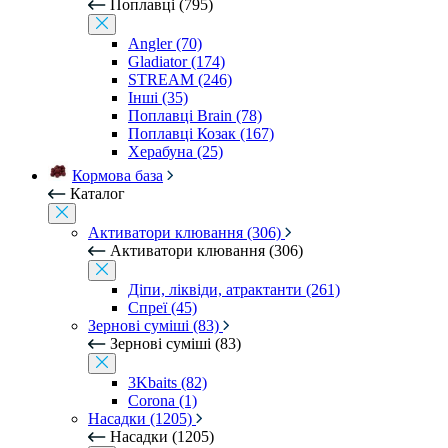
Поплавці (795)
Angler (70)
Gladiator (174)
STREAM (246)
Інші (35)
Поплавці Brain (78)
Поплавці Козак (167)
Херабуна (25)
Кормова база
Каталог
Активатори клювання (306)
Активатори клювання (306)
Діпи, ліквіди, атрактанти (261)
Спреї (45)
Зернові суміші (83)
Зернові суміші (83)
3Kbaits (82)
Corona (1)
Насадки (1205)
Насадки (1205)