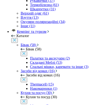
Рукавички (37)
Термобілизна (61)
Шкарпетки (31)
Верхній одяг (61)
Взуття (13)
Окуляри поляризаційні (34)
Інше (11)
Кемпінг та туризм
Каталог
Бівак (58)
Бівак (58)
Палатки та аксесуари (2)
Складані Меблі (53)
Спальні мішки, каремати та інше (3)
Засоби від комах (16)
Засоби від комах (16)
Thermacell (15)
Накомарники (1)
Кухня та посуд (30)
Кухня та посуд (30)