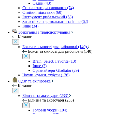
Садки (43)
Сигналізатори клювання (74)
Стойки, підставки (60)
Інструмент рибальський (58)
Запасні кільця, тюльпани та інше (62)
Інше (34)
Зберігання і транспортування
Каталог
Бокси та ємності для риболовлі (140)
Бокси та ємності для риболовлі (140)
Brain, Select, Favorite (13)
Інше (2)
Органайзери Gladiator (29)
Чохли, сумки, тубуси (126)
Одяг та екіпіровка
Каталог
Білизна та аксесуари (233)
Білизна та аксесуари (233)
Головні убори (104)