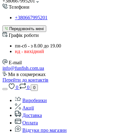
+380667995201
Телефони
+380667995201
Передзвоніть мені
Графік роботи
пн-сб - з 8.00 до 19.00
нд - вихідний
E-mail
info@funfish.com.ua
Ми в соцмережах
Перейти до контактів
0
0
0
Виробники
Акції
Доставка
Оплата
Відгуки про магазин