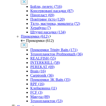
Бойли, пелетс (716)
Консервовані насадки (87)
Пінопласт (69)
Повітряне тісто (120)
Тісто, мастирка, мамалига (72)
Херабуна (7)
Штучні насадки (134)
Прикормки (612)
Прикормки (612)
Прикормки Trinity Baits (171)
Технопланктон Profmontazh (36)
REALFISH (55)
INTERKRILL (58)
PEREKAT (69)
Brain (16)
Carptronik (36)
Прикормки 3K Baits (35)
RPF (16)
Клейковина (11)
FCF (3)
Макуха (89)
Технопланктон (53)