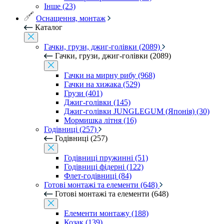
Інше (23)
Оснащення, монтаж
Каталог
Гачки, грузи, джиг-голівки (2089)
Гачки, грузи, джиг-голівки (2089)
Гачки на мирну рибу (968)
Гачки на хижака (529)
Грузи (401)
Джиг-голівки (145)
Джиг-голівки JUNGLEGUM (Японія) (30)
Мормишка літня (16)
Годівниці (257)
Годівниці (257)
Годівниці пружинні (51)
Годівниці фідерні (122)
Флет-годівниці (84)
Готові монтажі та елементи (648)
Готові монтажі та елементи (648)
Елементи монтажу (188)
Козак (139)