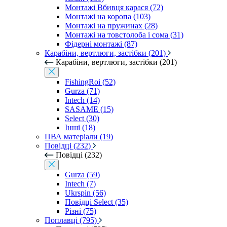
Монтажі Вбивця карася (72)
Монтажі на коропа (103)
Монтажі на пружинах (28)
Монтажі на товстолоба і сома (31)
Фідерні монтажі (87)
Карабіни, вертлюги, застібки (201)
Карабіни, вертлюги, застібки (201)
FishingRoi (52)
Gurza (71)
Intech (14)
SASAME (15)
Select (30)
Інші (18)
ПВА матеріали (19)
Повідці (232)
Повідці (232)
Gurza (59)
Intech (7)
Ukrspin (56)
Повідці Select (35)
Різні (75)
Поплавці (795)