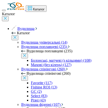
Каталог
Каталог
Вудилища
Каталог
Вудилища універсальні (14)
Вудилища поплавцеві (235)
Вудилища поплавцеві (235)
Болонські, матчеві (з кільцями) (108)
Махові (без кілець) (127)
Вудилища спінінгові (260)
Вудилища спінінгові (260)
Favorite (117)
Fishing ROI (13)
GC (2)
Select (83)
Різні (43)
Вудилища фідерні (107)