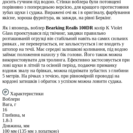
досить гучним під водою. Стінки воблера були потовщені
порівняно з попередньою версією, для кращого протистояння
зубах щуки і судака. Виражені очі як і в оригіналу, фарбування
якісне, хороша фурнітура, як завжди, на рівні Беркінг.
Як і японець, воблер
Bearking Realis 100DR
колір K Violet
Glass проектувався під твічинг, завдяки правильно
розташованій огрузці він стабільний навіть на самих сильних
ривках , не перевертається, не захльостується і не входить у
штопор на течії. Має середні залишкові коливання, під водою
займає положення нахилу у бік голови. Його також можна
використовувати для тролинга. Ефективно застосовується при
лові щуки в літній та осінній період, подаючи приманку
вздовж звалу на брівках, можна піднімати зубастих з глибини
5 метрів. На річках з течією, при рівномірній проводці на
кордоні затишків і обраток з успіхом можна ловити судака.
Характеристики
Воблери
Вага, г
16
Глибина, м
1.8-3
Довжина, мм
100 мм (135 мм з лопаткою)