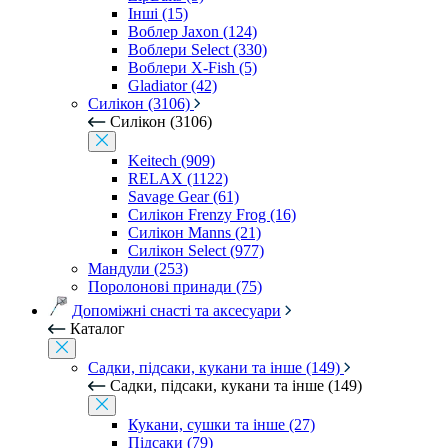
Інші (15)
Воблер Jaxon (124)
Воблери Select (330)
Воблери X-Fish (5)
Gladiator (42)
Силікон (3106)
Силікон (3106)
Keitech (909)
RELAX (1122)
Savage Gear (61)
Силікон Frenzy Frog (16)
Силікон Manns (21)
Силікон Select (977)
Мандули (253)
Поролонові принади (75)
Допоміжні снасті та аксесуари
Каталог
Садки, підсаки, кукани та інше (149)
Садки, підсаки, кукани та інше (149)
Кукани, сушки та інше (27)
Підсаки (79)