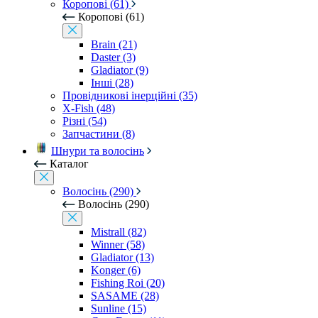
Коропові (61)
Коропові (61)
Brain (21)
Daster (3)
Gladiator (9)
Інші (28)
Провідникові інерційні (35)
X-Fish (48)
Різні (54)
Запчастини (8)
Шнури та волосінь
Каталог
Волосінь (290)
Волосінь (290)
Mistrall (82)
Winner (58)
Gladiator (13)
Konger (6)
Fishing Roi (20)
SASAME (28)
Sunline (15)