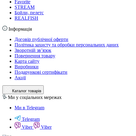
Favorite
STREAM
Бойли, пелетс
REALFISH
Інформація
Договір публічної оферти
Політика захисту та обробки персональних даних
Зворотній зв’язок
Повернення товару
Карта сайту
Виробники
Подарункові сертифікати
Акції
Каталог товарів
Ми у соціальних мережах
Ми в Telegram
Telegram
Viber
Viber