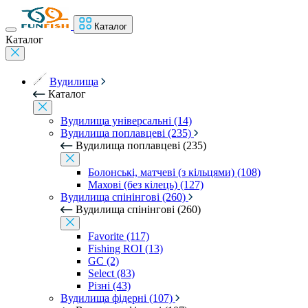
Каталог
Каталог
Вудилища
Каталог
Вудилища універсальні (14)
Вудилища поплавцеві (235)
Вудилища поплавцеві (235)
Болонські, матчеві (з кільцями) (108)
Махові (без кілець) (127)
Вудилища спінінгові (260)
Вудилища спінінгові (260)
Favorite (117)
Fishing ROI (13)
GC (2)
Select (83)
Різні (43)
Вудилища фідерні (107)