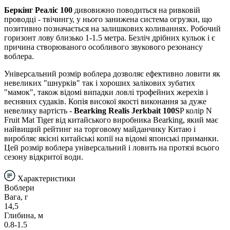
Беркінг Реаліс 100
дивовижно поводиться на ривковій
проводці - твічингу, у нього занижена система огрузки, що
позитивно позначається на залишкових коливаннях. Робочий
горизонт лову близько 1-1.5 метра. Безліч дрібних кульок і є
причина створюваного особливого звукового резонансу
воблера.
Універсальний розмір воблера дозволяє ефективно ловити як
невеликих "шнурків" так і хороших залікових зубатих
"мамок", також відомі випадки ловлі трофейних жерехів і
весняних судаків. Копія високої якості виконання за дуже
невелику вартість -
Bearking Realis Jerkbait 100S
P колір N
Fruit Mat Tiger від китайського виробника Bearking, який має
найвищий рейтинг на торговому майданчику Китаю і
виробляє якісні китайські копії на відомі японські приманки.
Цей розмір воблера універсальний і ловить на протязі всього
сезону відкритої води.
Характеристики
Воблери
Вага, г
14,5
Глибина, м
0.8-1.5