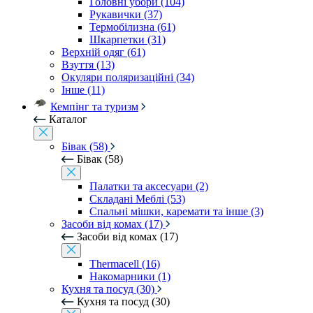
Головні убори (104)
Рукавички (37)
Термобілизна (61)
Шкарпетки (31)
Верхній одяг (61)
Взуття (13)
Окуляри поляризаційні (34)
Інше (11)
Кемпінг та туризм
Каталог
Бівак (58)
Бівак (58)
Палатки та аксесуари (2)
Складані Меблі (53)
Спальні мішки, каремати та інше (3)
Засоби від комах (17)
Засоби від комах (17)
Thermacell (16)
Накомарники (1)
Кухня та посуд (30)
Кухня та посуд (30)