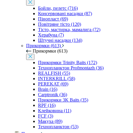
Бойли, пелетс (716)
Консервовані насадки (87)
Пінопласт (69)
Повітряне тісто (120)
Тісто, мастирка, мамалига (72)
Херабуна (7)
Штучні насадки (134)
Прикормки (613)
Прикормки (613)
Прикормки Trinity Baits (172)
Технопланктон Profmontazh (36)
REALFISH (55)
INTERKRILL (58)
PEREKAT (69)
Brain (16)
Carptronik (36)
Прикормки 3K Baits (35)
RPF (16)
Клейковина (11)
FCF (3)
Макуха (89)
Технопланктон (53)