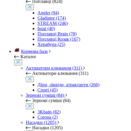
Поплавці (824)
Angler (94)
Gladiator (174)
STREAM (246)
Інші (40)
Поплавці Brain (78)
Поплавці Козак (167)
Херабуна (25)
Кормова база
Каталог
Активатори клювання (311)
Активатори клювання (311)
Діпи, ліквіди, атрактанти (266)
Спреї (45)
Зернові суміші (84)
Зернові суміші (84)
3Kbaits (82)
Corona (2)
Насадки (1205)
Насадки (1205)