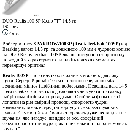
DUO Realis 100 SP Колір "T" 14.5 гр.
195грн.
Опис
Воблер мінноу
SPARROW-100SP (Realis Jerkbait 100SP)
від
Bearking вагою 14.5 гр. та довжиною 100 мм є чудовою копією
на DUO Realis Jerkbait 100SP, яка не поступається оригіналу
по жодній з характеристик та навіть в деяких моментах
перевершує оригінал.
Realis 100SP
- його називають одним з еталонів для лову
щуки. Середній розмір 10 см є золотою серединою між
великими мінноу і дрібними воблерками. Невелика вага 14.5
грам і слабка упористість дозволяють анімувати приманку
найрізноманітнішими проводками. Особлива форма тіла і
лопатки на рівномірній проводці створюють чудові
коливання, також всередині корпусу є декілька шумових
кульок. Саме в цій копії вони створюють дуже нестандратне
звучання, яке нагадує, швидше за все, своєрідний
середньочастотний шурхіт, якій не схожий ні на одну модель
компанії.