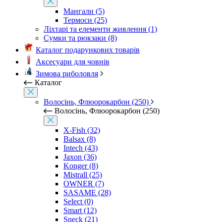
Мангали (5)
Термоси (25)
Ліхтарі та елементи живлення (1)
Сумки та рюкзаки (8)
Каталог подарункових товарів
Аксесуари для човнів
Зимова риболовля
Каталог
Волосінь, Флюорокарбон (250)
Волосінь, Флюорокарбон (250)
X-Fish (32)
Balsax (8)
Intech (43)
Jaxon (36)
Konger (8)
Mistrall (25)
OWNER (7)
SASAME (28)
Select (0)
Smart (12)
Sneck (21)