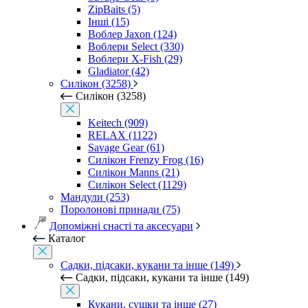
ZipBaits (5)
Інші (15)
Воблер Jaxon (124)
Воблери Select (330)
Воблери X-Fish (29)
Gladiator (42)
Силікон (3258)
Силікон (3258)
Keitech (909)
RELAX (1122)
Savage Gear (61)
Силікон Frenzy Frog (16)
Силікон Manns (21)
Силікон Select (1129)
Мандули (253)
Поролонові принади (75)
Допоміжні снасті та аксесуари
Каталог
Садки, підсаки, кукани та інше (149)
Садки, підсаки, кукани та інше (149)
Кукани, сушки та інше (27)