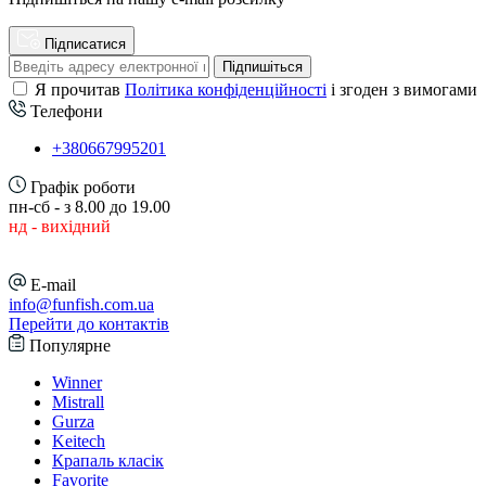
Підписатися
Підпишіться
Я прочитав
Політика конфіденційності
і згоден з вимогами
Телефони
+380667995201
Графік роботи
пн-сб - з 8.00 до 19.00
нд - вихідний
E-mail
info@funfish.com.ua
Перейти до контактів
Популярне
Winner
Mistrall
Gurza
Keitech
Крапаль класік
Favorite