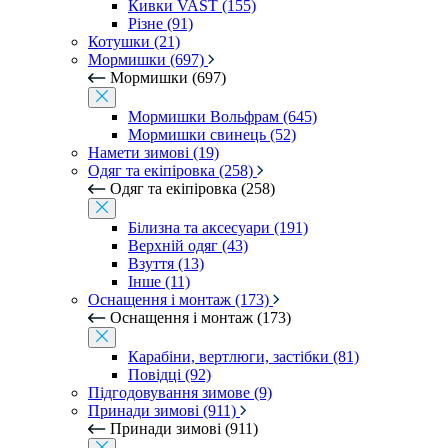
Кивки VAST (155)
Різне (91)
Котушки (21)
Мормишки (697)
Мормишки (697)
Мормишки Вольфрам (645)
Мормишки свинець (52)
Намети зимові (19)
Одяг та екіпіровка (258)
Одяг та екіпіровка (258)
Білизна та аксесуари (191)
Верхній одяг (43)
Взуття (13)
Інше (11)
Оснащення і монтаж (173)
Оснащення і монтаж (173)
Карабіни, вертлюги, застібки (81)
Повідці (92)
Підгодовування зимове (9)
Принади зимові (911)
Принади зимові (911)