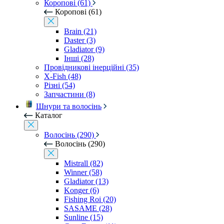
Коропові (61)
Коропові (61)
Brain (21)
Daster (3)
Gladiator (9)
Інші (28)
Провідникові інерційні (35)
X-Fish (48)
Різні (54)
Запчастини (8)
Шнури та волосінь
Каталог
Волосінь (290)
Волосінь (290)
Mistrall (82)
Winner (58)
Gladiator (13)
Konger (6)
Fishing Roi (20)
SASAME (28)
Sunline (15)