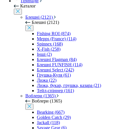
Принади
Каталог
Блешні (2121)
Блешні (2121)
Fishing ROI (874)
Mepps (France) (114)
Spinnex (168)
X-Fish (258)
Інші (2)
Блешні Flagman (84)
Блешні FUNFISH (114)
Блешні Select (242)
Грушка-Куля (61)
Лижа (22)
Лижа, букар, грушка, казара (21)
Тейл-спіннер (161)
Воблери (1365)
Воблери (1365)
Bearking (667)
Golden Catch (29)
Jackall (118)
Savage Gear (6)