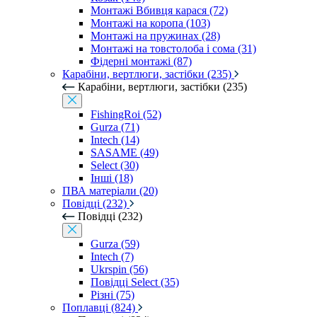
Монтажі Вбивця карася (72)
Монтажі на коропа (103)
Монтажі на пружинах (28)
Монтажі на товстолоба і сома (31)
Фідерні монтажі (87)
Карабіни, вертлюги, застібки (235)
Карабіни, вертлюги, застібки (235)
FishingRoi (52)
Gurza (71)
Intech (14)
SASAME (49)
Select (30)
Інші (18)
ПВА матеріали (20)
Повідці (232)
Повідці (232)
Gurza (59)
Intech (7)
Ukrspin (56)
Повідці Select (35)
Різні (75)
Поплавці (824)