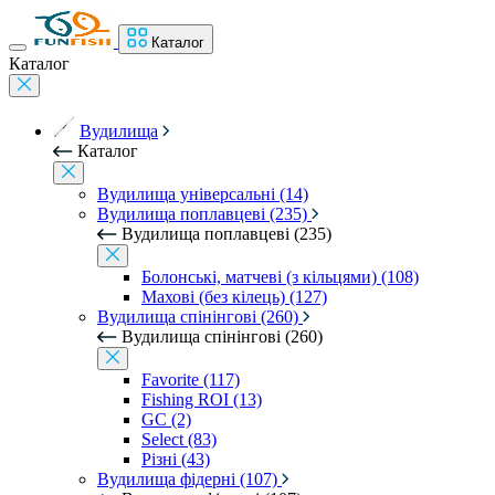
Каталог
Каталог
Вудилища
Каталог
Вудилища універсальні (14)
Вудилища поплавцеві (235)
Вудилища поплавцеві (235)
Болонські, матчеві (з кільцями) (108)
Махові (без кілець) (127)
Вудилища спінінгові (260)
Вудилища спінінгові (260)
Favorite (117)
Fishing ROI (13)
GC (2)
Select (83)
Різні (43)
Вудилища фідерні (107)