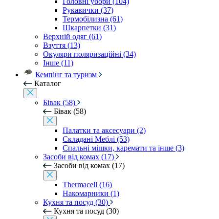
Головні убори (104)
Рукавички (37)
Термобілизна (61)
Шкарпетки (31)
Верхній одяг (61)
Взуття (13)
Окуляри поляризаційні (34)
Інше (11)
Кемпінг та туризм
Каталог
Бівак (58)
Бівак (58)
Палатки та аксесуари (2)
Складані Меблі (53)
Спальні мішки, каремати та інше (3)
Засоби від комах (17)
Засоби від комах (17)
Thermacell (16)
Накомарники (1)
Кухня та посуд (30)
Кухня та посуд (30)