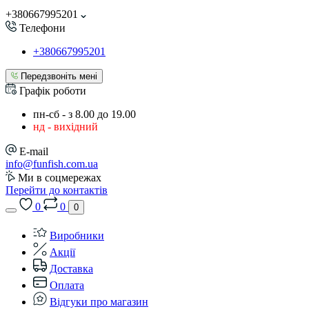
+380667995201
Телефони
+380667995201
Передзвоніть мені
Графік роботи
пн-сб - з 8.00 до 19.00
нд - вихідний
E-mail
info@funfish.com.ua
Ми в соцмережах
Перейти до контактів
0
0
0
Виробники
Акції
Доставка
Оплата
Відгуки про магазин