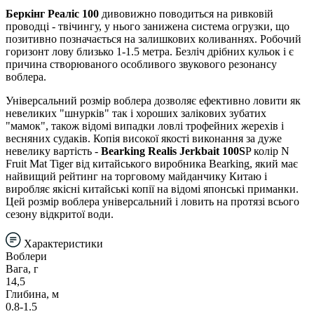
Беркінг Реаліс 100
дивовижно поводиться на ривковій
проводці - твічингу, у нього занижена система огрузки, що
позитивно позначається на залишкових коливаннях. Робочий
горизонт лову близько 1-1.5 метра. Безліч дрібних кульок і є
причина створюваного особливого звукового резонансу
воблера.
Універсальний розмір воблера дозволяє ефективно ловити як
невеликих "шнурків" так і хороших залікових зубатих
"мамок", також відомі випадки ловлі трофейних жерехів і
весняних судаків. Копія високої якості виконання за дуже
невелику вартість -
Bearking Realis Jerkbait 100S
P колір N
Fruit Mat Tiger від китайського виробника Bearking, який має
найвищий рейтинг на торговому майданчику Китаю і
виробляє якісні китайські копії на відомі японські приманки.
Цей розмір воблера універсальний і ловить на протязі всього
сезону відкритої води.
Характеристики
Воблери
Вага, г
14,5
Глибина, м
0.8-1.5