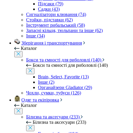
Підсаки (79)
Садки (43)
Сигналізатори клювання (74)
Стойки, підставки (62)
Інструмент рибальський (58)
Запасні кільця, тюльпани та інше (62)
Інше (34)
Зберігання і транспортування
Каталог
Бокси та ємності для риболовлі (140)
Бокси та ємності для риболовлі (140)
Brain, Select, Favorite (13)
Інше (2)
Органайзери Gladiator (29)
Чохли, сумки, тубуси (126)
Одяг та екіпіровка
Каталог
Білизна та аксесуари (233)
Білизна та аксесуари (233)