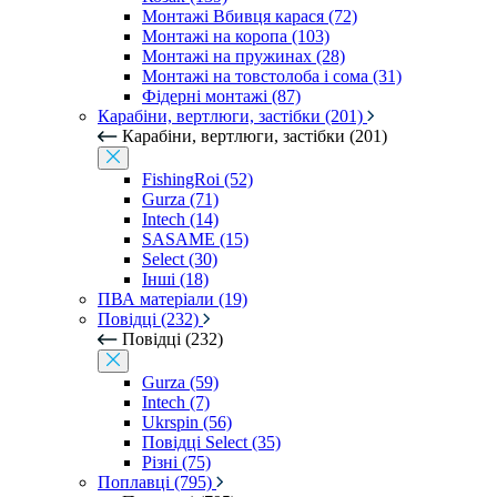
Монтажі Вбивця карася (72)
Монтажі на коропа (103)
Монтажі на пружинах (28)
Монтажі на товстолоба і сома (31)
Фідерні монтажі (87)
Карабіни, вертлюги, застібки (201)
Карабіни, вертлюги, застібки (201)
FishingRoi (52)
Gurza (71)
Intech (14)
SASAME (15)
Select (30)
Інші (18)
ПВА матеріали (19)
Повідці (232)
Повідці (232)
Gurza (59)
Intech (7)
Ukrspin (56)
Повідці Select (35)
Різні (75)
Поплавці (795)