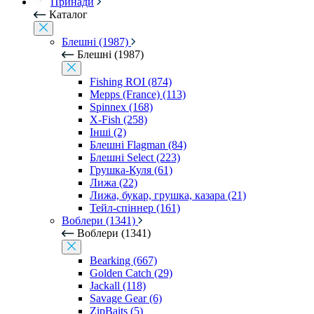
Принади
Каталог
Блешні (1987)
Блешні (1987)
Fishing ROI (874)
Mepps (France) (113)
Spinnex (168)
X-Fish (258)
Інші (2)
Блешні Flagman (84)
Блешні Select (223)
Грушка-Куля (61)
Лижа (22)
Лижа, букар, грушка, казара (21)
Тейл-спіннер (161)
Воблери (1341)
Воблери (1341)
Bearking (667)
Golden Catch (29)
Jackall (118)
Savage Gear (6)
ZipBaits (5)