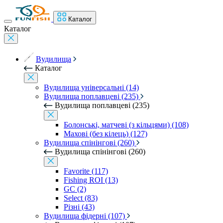
Каталог
Каталог
Вудилища
Каталог
Вудилища універсальні (14)
Вудилища поплавцеві (235)
Вудилища поплавцеві (235)
Болонські, матчеві (з кільцями) (108)
Махові (без кілець) (127)
Вудилища спінінгові (260)
Вудилища спінінгові (260)
Favorite (117)
Fishing ROI (13)
GC (2)
Select (83)
Різні (43)
Вудилища фідерні (107)