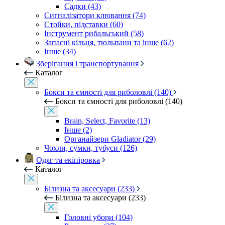
Садки (43)
Сигналізатори клювання (74)
Стойки, підставки (60)
Інструмент рибальський (58)
Запасні кільця, тюльпани та інше (62)
Інше (34)
Зберігання і транспортування
Каталог
Бокси та ємності для риболовлі (140)
Бокси та ємності для риболовлі (140)
Brain, Select, Favorite (13)
Інше (2)
Органайзери Gladiator (29)
Чохли, сумки, тубуси (126)
Одяг та екіпіровка
Каталог
Білизна та аксесуари (233)
Білизна та аксесуари (233)
Головні убори (104)