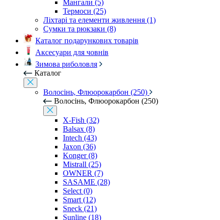
Мангали (5)
Термоси (25)
Ліхтарі та елементи живлення (1)
Сумки та рюкзаки (8)
Каталог подарункових товарів
Аксесуари для човнів
Зимова риболовля
Каталог
Волосінь, Флюорокарбон (250)
Волосінь, Флюорокарбон (250)
X-Fish (32)
Balsax (8)
Intech (43)
Jaxon (36)
Konger (8)
Mistrall (25)
OWNER (7)
SASAME (28)
Select (0)
Smart (12)
Sneck (21)
Sunline (18)