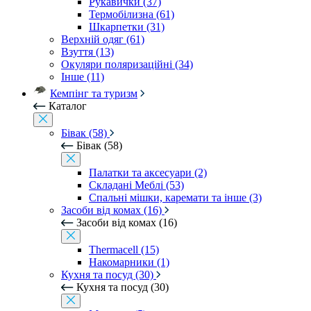
Рукавички (37)
Термобілизна (61)
Шкарпетки (31)
Верхній одяг (61)
Взуття (13)
Окуляри поляризаційні (34)
Інше (11)
Кемпінг та туризм
Каталог
Бівак (58)
Бівак (58)
Палатки та аксесуари (2)
Складані Меблі (53)
Спальні мішки, каремати та інше (3)
Засоби від комах (16)
Засоби від комах (16)
Thermacell (15)
Накомарники (1)
Кухня та посуд (30)
Кухня та посуд (30)