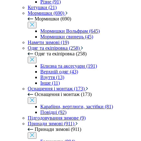
Різне (91)
Котушки (21)
Мормишки (690)
Мормишки (690)
Мормишки Вольфрам (645)
Мормишки свинець (45)
Намети зимові (19)
Одяг та екіпіровка (258)
Одяг та екіпіровка (258)
Білизна та аксесуари (191)
Верхній одяг (43)
Взуття (13)
Інше (11)
Оснащення і монтаж (173)
Оснащення і монтаж (173)
Карабіни, вертлюги, застібки (81)
Повідці (92)
Підгодовування зимове (9)
Принади зимові (911)
Принади зимові (911)