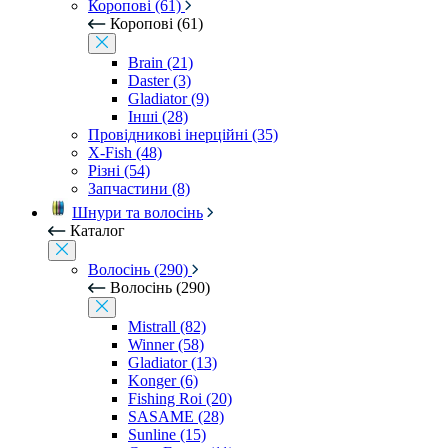
Коропові (61)
Коропові (61)
Brain (21)
Daster (3)
Gladiator (9)
Інші (28)
Провідникові інерційні (35)
X-Fish (48)
Різні (54)
Запчастини (8)
Шнури та волосінь
Каталог
Волосінь (290)
Волосінь (290)
Mistrall (82)
Winner (58)
Gladiator (13)
Konger (6)
Fishing Roi (20)
SASAME (28)
Sunline (15)