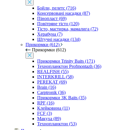
Бойли, пелетс (716)
Консервовані насадки (87)
Пінопласт (69)
Повітряне тісто (120)
Тісто, мастирка, мамалига (72)
Херабуна (7)
Штучні насадки (134)
Прикормки (612)
Прикормки (612)
Прикормки Trinity Baits (171)
Технопланктон Profmontazh (36)
REALFISH (55)
INTERKRILL (58)
PEREKAT (69)
Brain (16)
Carptronik (36)
Прикормки 3K Baits (35)
RPF (16)
Клейковина (11)
FCF (3)
Макуха (89)
Технопланктон (53)