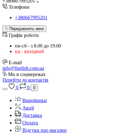
+380667995201
Телефони
+380667995201
Передзвоніть мені
Графік роботи
пн-сб - з 8.00 до 19.00
нд - вихідний
E-mail
info@funfish.com.ua
Ми в соцмережах
Перейти до контактів
0
0
0
Виробники
Акції
Доставка
Оплата
Відгуки про магазин