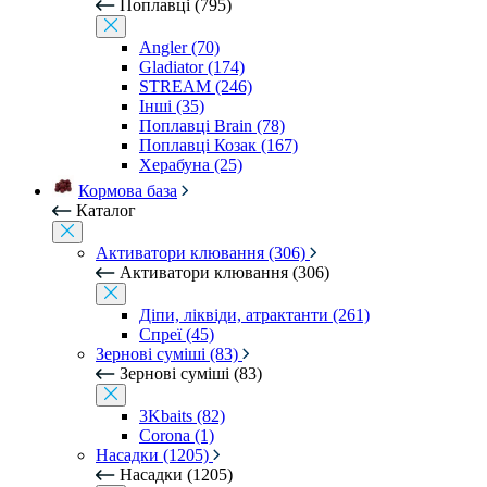
Поплавці (795)
Angler (70)
Gladiator (174)
STREAM (246)
Інші (35)
Поплавці Brain (78)
Поплавці Козак (167)
Херабуна (25)
Кормова база
Каталог
Активатори клювання (306)
Активатори клювання (306)
Діпи, ліквіди, атрактанти (261)
Спреї (45)
Зернові суміші (83)
Зернові суміші (83)
3Kbaits (82)
Corona (1)
Насадки (1205)
Насадки (1205)