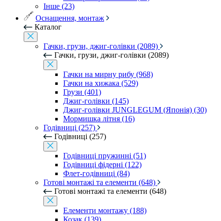
Інше (23)
Оснащення, монтаж
Каталог
Гачки, грузи, джиг-голівки (2089)
Гачки, грузи, джиг-голівки (2089)
Гачки на мирну рибу (968)
Гачки на хижака (529)
Грузи (401)
Джиг-голівки (145)
Джиг-голівки JUNGLEGUM (Японія) (30)
Мормишка літня (16)
Годівниці (257)
Годівниці (257)
Годівниці пружинні (51)
Годівниці фідерні (122)
Флет-годівниці (84)
Готові монтажі та елементи (648)
Готові монтажі та елементи (648)
Елементи монтажу (188)
Козак (139)