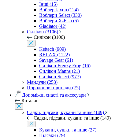
Інші (15)
Воблер Jaxon (124)
Воблери Select (330)
Воблери X-Fish (5)
Gladiator (42)
Силікон (3106)
Силікон (3106)
Keitech (909)
RELAX (1122)
Savage Gear (61)
Силікон Frenzy Frog (16)
Силікон Manns (21)
Силікон Select (977)
Мандули (253)
Поролонові принади (75)
Допоміжні снасті та аксесуари
Каталог
Садки, підсаки, кукани та інше (149)
Садки, підсаки, кукани та інше (149)
Кукани, сушки та інше (27)
Підсаки (79)