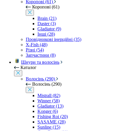
Коропові (61)
Коропові (61)
Brain (21)
Daster (3)
Gladiator (9)
Інші (28)
Провідникові інерційні (35)
X-Fish (48)
Різні (54)
Запчастини (8)
Шнури та волосінь
Каталог
Волосінь (290)
Волосінь (290)
Mistrall (82)
Winner (58)
Gladiator (13)
Konger (6)
Fishing Roi (20)
SASAME (28)
Sunline (15)