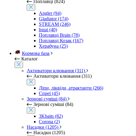
Поплавці (824)
Angler (94)
Gladiator (174)
STREAM (246)
Інші (40)
Поплавці Brain (78)
Поплавці Козак (167)
Херабуна (25)
Кормова база
Каталог
Активатори клювання (311)
Активатори клювання (311)
Діпи, ліквіди, атрактанти (266)
Спреї (45)
Зернові суміші (84)
Зернові суміші (84)
3Kbaits (82)
Corona (2)
Насадки (1205)
Насадки (1205)