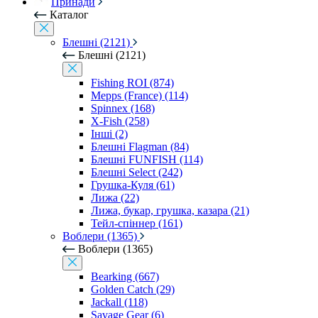
Принади
Каталог
Блешні (2121)
Блешні (2121)
Fishing ROI (874)
Mepps (France) (114)
Spinnex (168)
X-Fish (258)
Інші (2)
Блешні Flagman (84)
Блешні FUNFISH (114)
Блешні Select (242)
Грушка-Куля (61)
Лижа (22)
Лижа, букар, грушка, казара (21)
Тейл-спіннер (161)
Воблери (1365)
Воблери (1365)
Bearking (667)
Golden Catch (29)
Jackall (118)
Savage Gear (6)