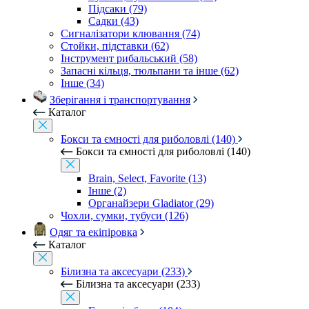
Підсаки (79)
Садки (43)
Сигналізатори клювання (74)
Стойки, підставки (62)
Інструмент рибальський (58)
Запасні кільця, тюльпани та інше (62)
Інше (34)
Зберігання і транспортування
Каталог
Бокси та ємності для риболовлі (140)
Бокси та ємності для риболовлі (140)
Brain, Select, Favorite (13)
Інше (2)
Органайзери Gladiator (29)
Чохли, сумки, тубуси (126)
Одяг та екіпіровка
Каталог
Білизна та аксесуари (233)
Білизна та аксесуари (233)