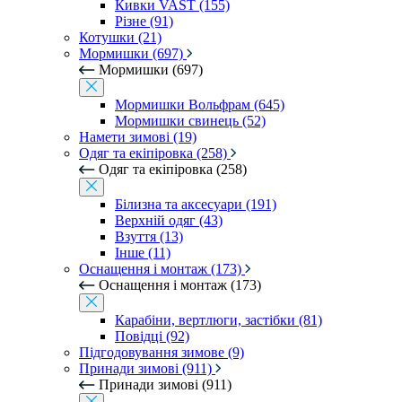
Кивки VAST (155)
Різне (91)
Котушки (21)
Мормишки (697)
Мормишки (697)
Мормишки Вольфрам (645)
Мормишки свинець (52)
Намети зимові (19)
Одяг та екіпіровка (258)
Одяг та екіпіровка (258)
Білизна та аксесуари (191)
Верхній одяг (43)
Взуття (13)
Інше (11)
Оснащення і монтаж (173)
Оснащення і монтаж (173)
Карабіни, вертлюги, застібки (81)
Повідці (92)
Підгодовування зимове (9)
Принади зимові (911)
Принади зимові (911)