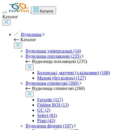
Каталог
Каталог
Вудилища
Каталог
Вудилища універсальні (14)
Вудилища поплавцеві (235)
Вудилища поплавцеві (235)
Болонські, матчеві (з кільцями) (108)
Махові (без кілець) (127)
Вудилища спінінгові (260)
Вудилища спінінгові (260)
Favorite (117)
Fishing ROI (13)
GC (2)
Select (83)
Різні (43)
Вудилища фідерні (107)