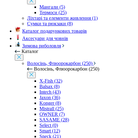
Мангали (5)
Термоси (25)
Ліхтарі та елементи живлення (1)
Сумки та рюкзаки (8)
Каталог подарункових товарів
Аксесуари для човнів
Зимова риболовля
Каталог
Волосінь, Флюорокарбон (250)
Волосінь, Флюорокарбон (250)
X-Fish (32)
Balsax (8)
Intech (43)
Jaxon (36)
Konger (8)
Mistrall (25)
OWNER (7)
SASAME (28)
Select (0)
Smart (12)
Sneck (21)