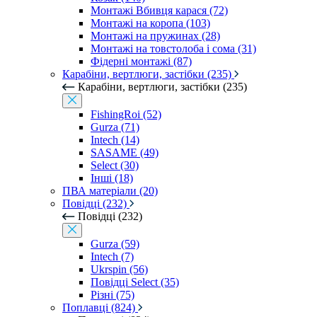
Монтажі Вбивця карася (72)
Монтажі на коропа (103)
Монтажі на пружинах (28)
Монтажі на товстолоба і сома (31)
Фідерні монтажі (87)
Карабіни, вертлюги, застібки (235)
Карабіни, вертлюги, застібки (235)
FishingRoi (52)
Gurza (71)
Intech (14)
SASAME (49)
Select (30)
Інші (18)
ПВА матеріали (20)
Повідці (232)
Повідці (232)
Gurza (59)
Intech (7)
Ukrspin (56)
Повідці Select (35)
Різні (75)
Поплавці (824)