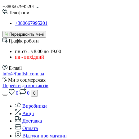
+380667995201
Телефони
+380667995201
Передзвоніть мені
Графік роботи
пн-сб - з 8.00 до 19.00
нд - вихідний
E-mail
info@funfish.com.ua
Ми в соцмережах
Перейти до контактів
0
0
0
Виробники
Акції
Доставка
Оплата
Відгуки про магазин