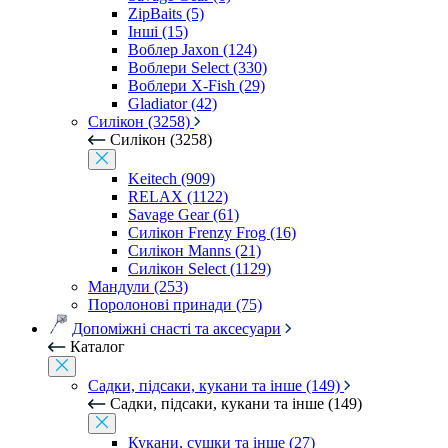
ZipBaits (5)
Інші (15)
Воблер Jaxon (124)
Воблери Select (330)
Воблери X-Fish (29)
Gladiator (42)
Силікон (3258)
Силікон (3258)
Keitech (909)
RELAX (1122)
Savage Gear (61)
Силікон Frenzy Frog (16)
Силікон Manns (21)
Силікон Select (1129)
Мандули (253)
Поролонові принади (75)
Допоміжні снасті та аксесуари
Каталог
Садки, підсаки, кукани та інше (149)
Садки, підсаки, кукани та інше (149)
Кукани, сушки та інше (27)