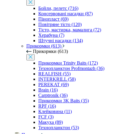
Бойли, пелетс (716)
Консервовані насадки (87)
Пінопласт (69)
Повітряне тісто (120)
Тісто, мастирка, мамалига (72)
Херабуна (7)
Штучні насадки (134)
Прикормки (613)
Прикормки (613)
Прикормки Trinity Baits (172)
Технопланктон Profmontazh (36)
REALFISH (55)
INTERKRILL (58)
PEREKAT (69)
Brain (16)
Carptronik (36)
Прикормки 3K Baits (35)
RPF (16)
Клейковина (11)
FCF (3)
Макуха (89)
Технопланктон (53)