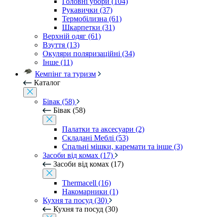
Головні убори (104)
Рукавички (37)
Термобілизна (61)
Шкарпетки (31)
Верхній одяг (61)
Взуття (13)
Окуляри поляризаційні (34)
Інше (11)
Кемпінг та туризм
Каталог
Бівак (58)
Бівак (58)
Палатки та аксесуари (2)
Складані Меблі (53)
Спальні мішки, каремати та інше (3)
Засоби від комах (17)
Засоби від комах (17)
Thermacell (16)
Накомарники (1)
Кухня та посуд (30)
Кухня та посуд (30)