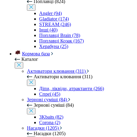
Поплавці (824)
Angler (94)
Gladiator (174)
STREAM (246)
Інші (40)
Поплавці Brain (78)
Поплавці Козак (167)
Херабуна (25)
Кормова база
Каталог
Активатори клювання (311)
Активатори клювання (311)
Діпи, ліквіди, атрактанти (266)
Спреї (45)
Зернові суміші (84)
Зернові суміші (84)
3Kbaits (82)
Corona (2)
Насадки (1205)
Насадки (1205)