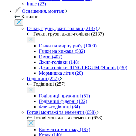
Інше (23)
Оснащення, монтаж
Каталог
Гачки, грузи, джиг-голівки (2137)
Гачки, грузи, джиг-голівки (2137)
Гачки на мирну рибу (1000)
Гачки на хижака (532)
Грузи (407)
Джиг-голівки (148)
Джиг-голівки JUNGLEGUM (Японія) (30)
Мормишка літня (20)
Годівниці (257)
Годівниці (257)
Годівниці пружинні (51)
Годівниці фідерні (122)
Флет-годівниці (84)
Готові монтажі та елементи (658)
Готові монтажі та елементи (658)
Елементи монтажу (197)
Козак (140)