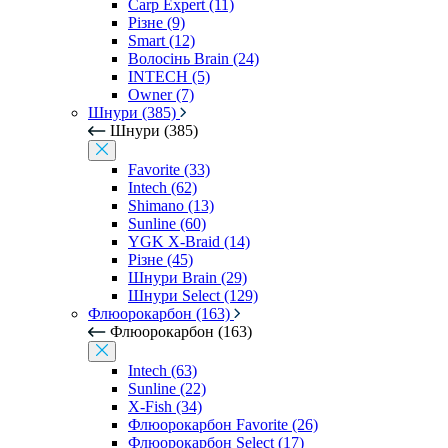
Carp Expert (11)
Різне (9)
Smart (12)
Волосінь Brain (24)
INTECH (5)
Owner (7)
Шнури (385)
Шнури (385)
Favorite (33)
Intech (62)
Shimano (13)
Sunline (60)
YGK X-Braid (14)
Різне (45)
Шнури Brain (29)
Шнури Select (129)
Флюорокарбон (163)
Флюорокарбон (163)
Intech (63)
Sunline (22)
X-Fish (34)
Флюорокарбон Favorite (26)
Флюорокарбон Select (17)