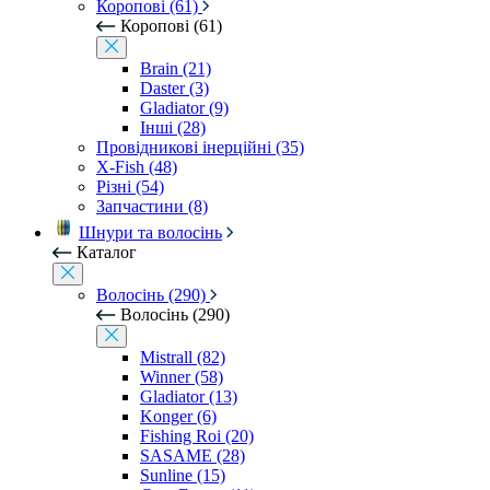
Коропові (61)
Коропові (61)
Brain (21)
Daster (3)
Gladiator (9)
Інші (28)
Провідникові інерційні (35)
X-Fish (48)
Різні (54)
Запчастини (8)
Шнури та волосінь
Каталог
Волосінь (290)
Волосінь (290)
Mistrall (82)
Winner (58)
Gladiator (13)
Konger (6)
Fishing Roi (20)
SASAME (28)
Sunline (15)