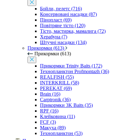
Бойли, пелетс (716)
Консервовані насадки (87)
Пінопласт (69)
Повітряне тісто (120)
Тісто, мастирка, мамалига (72)
Херабуна (7)
Штучні насадки (134)
Прикормки (613)
Прикормки (613)
Прикормки Trinity Baits (172)
Технопланктон Profmontazh (36)
REALFISH (55)
INTERKRILL (58)
PEREKAT (69)
Brain (16)
Carptronik (36)
Прикормки 3K Baits (35)
RPF (16)
Клейковина (11)
FCF (3)
Макуха (89)
Технопланктон (53)