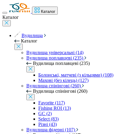
Каталог
Каталог
Вудилища
Каталог
Вудилища універсальні (14)
Вудилища поплавцеві (235)
Вудилища поплавцеві (235)
Болонські, матчеві (з кільцями) (108)
Махові (без кілець) (127)
Вудилища спінінгові (260)
Вудилища спінінгові (260)
Favorite (117)
Fishing ROI (13)
GC (2)
Select (83)
Різні (43)
Вудилища фідерні (107)