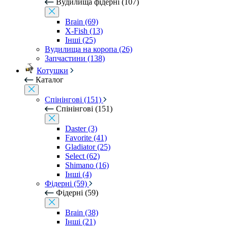
Вудилища фідерні (107)
Brain (69)
X-Fish (13)
Інші (25)
Вудилища на коропа (26)
Запчастини (138)
Котушки
Каталог
Спінінгові (151)
Спінінгові (151)
Daster (3)
Favorite (41)
Gladiator (25)
Select (62)
Shimano (16)
Інші (4)
Фідерні (59)
Фідерні (59)
Brain (38)
Інші (21)