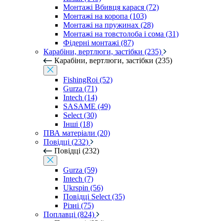
Монтажі Вбивця карася (72)
Монтажі на коропа (103)
Монтажі на пружинах (28)
Монтажі на товстолоба і сома (31)
Фідерні монтажі (87)
Карабіни, вертлюги, застібки (235)
Карабіни, вертлюги, застібки (235)
FishingRoi (52)
Gurza (71)
Intech (14)
SASAME (49)
Select (30)
Інші (18)
ПВА матеріали (20)
Повідці (232)
Повідці (232)
Gurza (59)
Intech (7)
Ukrspin (56)
Повідці Select (35)
Різні (75)
Поплавці (824)