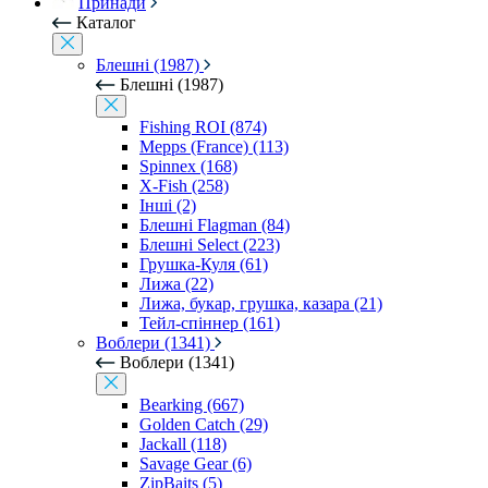
Принади
Каталог
Блешні (1987)
Блешні (1987)
Fishing ROI (874)
Mepps (France) (113)
Spinnex (168)
X-Fish (258)
Інші (2)
Блешні Flagman (84)
Блешні Select (223)
Грушка-Куля (61)
Лижа (22)
Лижа, букар, грушка, казара (21)
Тейл-спіннер (161)
Воблери (1341)
Воблери (1341)
Bearking (667)
Golden Catch (29)
Jackall (118)
Savage Gear (6)
ZipBaits (5)