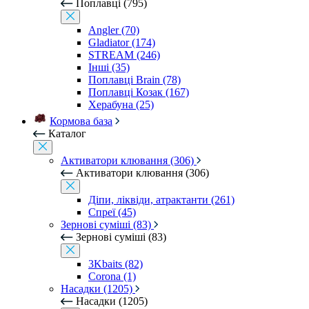
Поплавці (795)
Angler (70)
Gladiator (174)
STREAM (246)
Інші (35)
Поплавці Brain (78)
Поплавці Козак (167)
Херабуна (25)
Кормова база
Каталог
Активатори клювання (306)
Активатори клювання (306)
Діпи, ліквіди, атрактанти (261)
Спреї (45)
Зернові суміші (83)
Зернові суміші (83)
3Kbaits (82)
Corona (1)
Насадки (1205)
Насадки (1205)