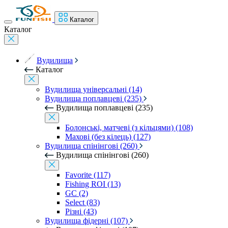
Каталог
Каталог
Вудилища
Каталог
Вудилища універсальні (14)
Вудилища поплавцеві (235)
Вудилища поплавцеві (235)
Болонські, матчеві (з кільцями) (108)
Махові (без кілець) (127)
Вудилища спінінгові (260)
Вудилища спінінгові (260)
Favorite (117)
Fishing ROI (13)
GC (2)
Select (83)
Різні (43)
Вудилища фідерні (107)