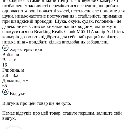
знаходяться в самій нижній точці тіла в звукових камерах і
позбавлені можливості переміщатися всередині, що робить
одночасно хороші польотні якості, неголосне але приємне для
щуки, низькочастотне постукування і стабільність приманки
при швидкісній проводці. Щука, окунь, судак, головень - це
далеко не весь список хижаків наших водойм, які можуть
спокуситися на Bearking Realis Crank M65 11A колір A. Шість
кольорів дозволять підібрати для себе найкращий варіант, а
низька ціна - придбати кілька вподобаних забарвлень.
Характеристики
Воблери
Вага, г
16
Глибина, м
2.8 – 3.2
Довжина, мм
65
Відгуки
Відгуків про цей товар ще не було.
Немає відгуків про цей товар, станьте першим, залиште свій
відгук.