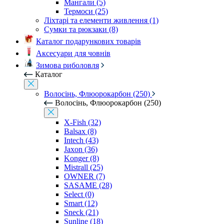
Мангали (5)
Термоси (25)
Ліхтарі та елементи живлення (1)
Сумки та рюкзаки (8)
Каталог подарункових товарів
Аксесуари для човнів
Зимова риболовля
Каталог
Волосінь, Флюорокарбон (250)
Волосінь, Флюорокарбон (250)
X-Fish (32)
Balsax (8)
Intech (43)
Jaxon (36)
Konger (8)
Mistrall (25)
OWNER (7)
SASAME (28)
Select (0)
Smart (12)
Sneck (21)
Sunline (18)