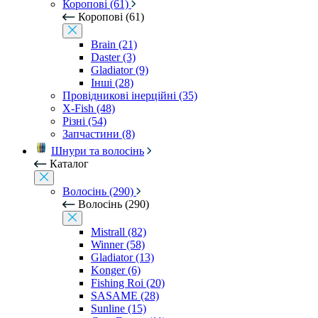
Коропові (61)
Коропові (61)
Brain (21)
Daster (3)
Gladiator (9)
Інші (28)
Провідникові інерційні (35)
X-Fish (48)
Різні (54)
Запчастини (8)
Шнури та волосінь
Каталог
Волосінь (290)
Волосінь (290)
Mistrall (82)
Winner (58)
Gladiator (13)
Konger (6)
Fishing Roi (20)
SASAME (28)
Sunline (15)