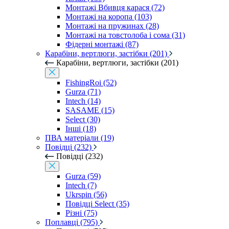
Монтажі Вбивця карася (72)
Монтажі на коропа (103)
Монтажі на пружинах (28)
Монтажі на товстолоба і сома (31)
Фідерні монтажі (87)
Карабіни, вертлюги, застібки (201)
Карабіни, вертлюги, застібки (201)
FishingRoi (52)
Gurza (71)
Intech (14)
SASAME (15)
Select (30)
Інші (18)
ПВА матеріали (19)
Повідці (232)
Повідці (232)
Gurza (59)
Intech (7)
Ukrspin (56)
Повідці Select (35)
Різні (75)
Поплавці (795)