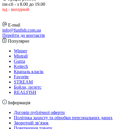
пн-сб - з 8.00 до 19.00
нд - вихідний
E-mail
info@funfish.com.ua
Перейти до контактів
Популярне
Winner
Mistrall
Gurza
Keitech
Крапаль класік
Favorite
STREAM
Бойли, пелетс
REALFISH
Інформація
Договір публічної оферти
Політика захисту та обробки персональних даних
Зворотній зв’язок
Повернення товару