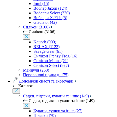
Інші (15)
Воблер Jaxon (124)
Воблери Select (330)
Воблери X-Fish (5)
Gladiator (42)
Силікон (3106)
Силікон (3106)
Keitech (909)
RELAX (1122)
Savage Gear (61)
Силікон Frenzy Frog (16)
Силікон Manns (21)
Силікон Select (977)
Мандули (253)
Поролонові принади (75)
Допоміжні снасті та аксесуари
Каталог
Садки, підсаки, кукани та інше (149)
Садки, підсаки, кукани та інше (149)
Кукани, сушки та інше (27)
Підсаки (79)