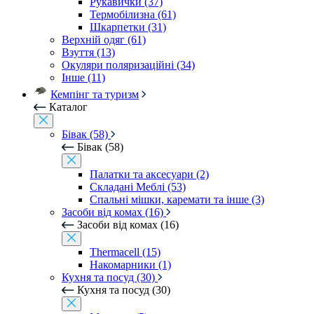
Рукавички (37)
Термобілизна (61)
Шкарпетки (31)
Верхній одяг (61)
Взуття (13)
Окуляри поляризаційні (34)
Інше (11)
Кемпінг та туризм
Каталог
Бівак (58)
Бівак (58)
Палатки та аксесуари (2)
Складані Меблі (53)
Спальні мішки, каремати та інше (3)
Засоби від комах (16)
Засоби від комах (16)
Thermacell (15)
Накомарники (1)
Кухня та посуд (30)
Кухня та посуд (30)