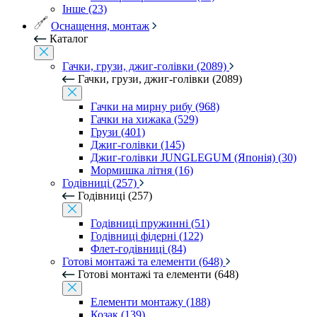
Інше (23)
Оснащення, монтаж
Каталог
Гачки, грузи, джиг-голівки (2089)
Гачки, грузи, джиг-голівки (2089)
Гачки на мирну рибу (968)
Гачки на хижака (529)
Грузи (401)
Джиг-голівки (145)
Джиг-голівки JUNGLEGUM (Японія) (30)
Мормишка літня (16)
Годівниці (257)
Годівниці (257)
Годівниці пружинні (51)
Годівниці фідерні (122)
Флет-годівниці (84)
Готові монтажі та елементи (648)
Готові монтажі та елементи (648)
Елементи монтажу (188)
Козак (139)