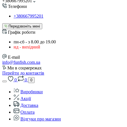
+380667995201
Телефони
+380667995201
Передзвоніть мені
Графік роботи
пн-сб - з 8.00 до 19.00
нд - вихідний
E-mail
info@funfish.com.ua
Ми в соцмережах
Перейти до контактів
0
0
0
Виробники
Акції
Доставка
Оплата
Відгуки про магазин