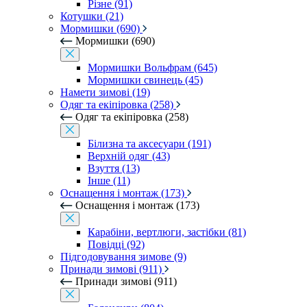
Різне (91)
Котушки (21)
Мормишки (690)
Мормишки (690)
Мормишки Вольфрам (645)
Мормишки свинець (45)
Намети зимові (19)
Одяг та екіпіровка (258)
Одяг та екіпіровка (258)
Білизна та аксесуари (191)
Верхній одяг (43)
Взуття (13)
Інше (11)
Оснащення і монтаж (173)
Оснащення і монтаж (173)
Карабіни, вертлюги, застібки (81)
Повідці (92)
Підгодовування зимове (9)
Принади зимові (911)
Принади зимові (911)