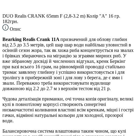
DUO Realis CRANK 65mm F (2,8-3.2 m) Колір "A" 16 гр.
182грн.
Опис
Bearking Realis Crank 11A
призначений для облову глибин
від 2.5 до 3.5 метрів, цей шар шар води найбільш уловистий в
осінній сезон жора, так як хижа риба концентрується на звалах
і брівках збираючись на міграцію за зграями мирних риб. У
вже зібраному досвіді й численних відгуках, кренк Беркінг
при вазі всього 16 грам, на рівномірній проводці стабільно
тримає заявлену глибину і успішно використовується і для
тролінгу в прибережній зоні і для лову з берега, де є ями і
звали. Переважно треба використовувати вудилище
довжиною від 2.2 до 2.7 м з верхнім тестом від 21 р.
Чудова деталізація приманки, очі точна копія оригіналу, великі
кулі в повнотілому корпусі створюють синергічні
низькочастотні коливання властиві всім кренкам, міцні і гострі
гачки, відмінні натуральні кольори для холодної, прозорої
води.
Балансировочна система влаштована таким чином, що кулі