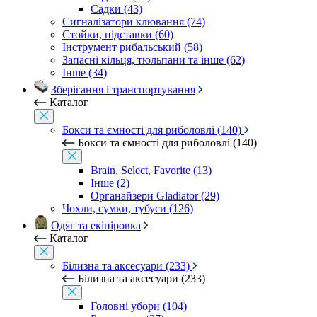
Садки (43)
Сигналізатори клювання (74)
Стойки, підставки (60)
Інструмент рибальський (58)
Запасні кільця, тюльпани та інше (62)
Інше (34)
Зберігання і транспортування
Каталог
Бокси та ємності для риболовлі (140)
Бокси та ємності для риболовлі (140)
Brain, Select, Favorite (13)
Інше (2)
Органайзери Gladiator (29)
Чохли, сумки, тубуси (126)
Одяг та екіпіровка
Каталог
Білизна та аксесуари (233)
Білизна та аксесуари (233)
Головні убори (104)