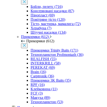
Бойли, пелетс (716)
Консервовані насадки (87)
Пінопласт (69)
Повітряне тісто (120)
Тісто, мастирка, мамалига (72)
Херабуна (7)
Штучні насадки (134)
Прикормки (612)
Прикормки (612)
Прикормки Trinity Baits (171)
Технопланктон Profmontazh (36)
REALFISH (55)
INTERKRILL (58)
PEREKAT (69)
Brain (16)
Carptronik (36)
Прикормки 3K Baits (35)
RPF (16)
Клейковина (11)
FCF (3)
Макуха (89)
Технопланктон (53)