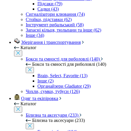
Підсаки (79)
Садки (43)
Сигналізатори клювання (74)
Стойки, підставки (62)
Інструмент рибальський (58)
Запасні кільця, тюльпани та інше (62)
Інше (34)
Зберігання і транспортування
Каталог
Бокси та ємності для риболовлі (140)
Бокси та ємності для риболовлі (140)
Brain, Select, Favorite (13)
Інше (2)
Органайзери Gladiator (29)
Чохли, сумки, тубуси (126)
Одяг та екіпіровка
Каталог
Білизна та аксесуари (233)
Білизна та аксесуари (233)