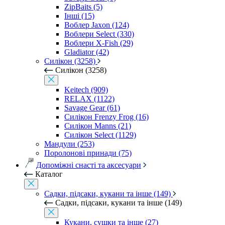
ZipBaits (5)
Інші (15)
Воблер Jaxon (124)
Воблери Select (330)
Воблери X-Fish (29)
Gladiator (42)
Силікон (3258)
Силікон (3258)
Keitech (909)
RELAX (1122)
Savage Gear (61)
Силікон Frenzy Frog (16)
Силікон Manns (21)
Силікон Select (1129)
Мандули (253)
Поролонові принади (75)
Допоміжні снасті та аксесуари
Каталог
Садки, підсаки, кукани та інше (149)
Садки, підсаки, кукани та інше (149)
Кукани, сушки та інше (27)