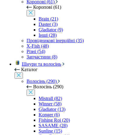
Коропові (61)
Коропові (61)
Brain (21)
Daster (3)
Gladiator (9)
Інші (28)
Провідникові інерційні (35)
X-Fish (48)
Різні (54)
Запчастини (8)
Шнури та волосінь
Каталог
Волосінь (290)
Волосінь (290)
Mistrall (82)
Winner (58)
Gladiator (13)
Konger (6)
Fishing Roi (20)
SASAME (28)
Sunline (15)