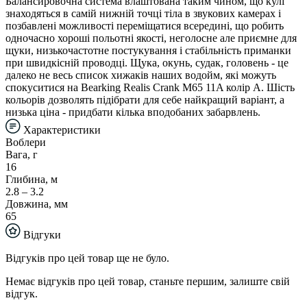
Балансировочна система влаштована таким чином, що кулі
знаходяться в самій нижній точці тіла в звукових камерах і
позбавлені можливості переміщатися всередині, що робить
одночасно хороші польотні якості, неголосне але приємне для
щуки, низькочастотне постукування і стабільність приманки
при швидкісній проводці. Щука, окунь, судак, головень - це
далеко не весь список хижаків наших водойм, які можуть
спокуситися на Bearking Realis Crank M65 11A колір A. Шість
кольорів дозволять підібрати для себе найкращий варіант, а
низька ціна - придбати кілька вподобаних забарвлень.
Характеристики
Воблери
Вага, г
16
Глибина, м
2.8 – 3.2
Довжина, мм
65
Відгуки
Відгуків про цей товар ще не було.
Немає відгуків про цей товар, станьте першим, залиште свій
відгук.