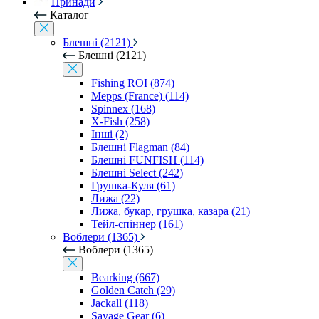
Принади
Каталог
Блешні (2121)
Блешні (2121)
Fishing ROI (874)
Mepps (France) (114)
Spinnex (168)
X-Fish (258)
Інші (2)
Блешні Flagman (84)
Блешні FUNFISH (114)
Блешні Select (242)
Грушка-Куля (61)
Лижа (22)
Лижа, букар, грушка, казара (21)
Тейл-спіннер (161)
Воблери (1365)
Воблери (1365)
Bearking (667)
Golden Catch (29)
Jackall (118)
Savage Gear (6)