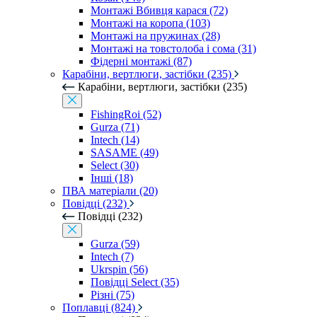
Монтажі Вбивця карася (72)
Монтажі на коропа (103)
Монтажі на пружинах (28)
Монтажі на товстолоба і сома (31)
Фідерні монтажі (87)
Карабіни, вертлюги, застібки (235)
Карабіни, вертлюги, застібки (235)
FishingRoi (52)
Gurza (71)
Intech (14)
SASAME (49)
Select (30)
Інші (18)
ПВА матеріали (20)
Повідці (232)
Повідці (232)
Gurza (59)
Intech (7)
Ukrspin (56)
Повідці Select (35)
Різні (75)
Поплавці (824)