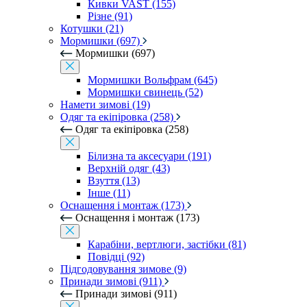
Кивки VAST (155)
Різне (91)
Котушки (21)
Мормишки (697)
Мормишки (697)
Мормишки Вольфрам (645)
Мормишки свинець (52)
Намети зимові (19)
Одяг та екіпіровка (258)
Одяг та екіпіровка (258)
Білизна та аксесуари (191)
Верхній одяг (43)
Взуття (13)
Інше (11)
Оснащення і монтаж (173)
Оснащення і монтаж (173)
Карабіни, вертлюги, застібки (81)
Повідці (92)
Підгодовування зимове (9)
Принади зимові (911)
Принади зимові (911)