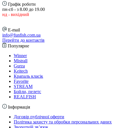
Графік роботи
пн-сб - з 8.00 до 19.00
нд - вихідний
E-mail
info@funfish.com.ua
Перейти до контактів
Популярне
Winner
Mistrall
Gurza
Keitech
Крапаль класік
Favorite
STREAM
Бойли, пелетс
REALFISH
Інформація
Договір публічної оферти
Політика захисту та обробки персональних даних
Зворотній зв’язок