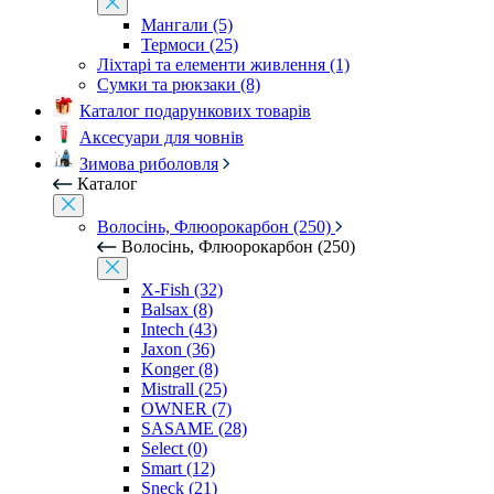
Мангали (5)
Термоси (25)
Ліхтарі та елементи живлення (1)
Сумки та рюкзаки (8)
Каталог подарункових товарів
Аксесуари для човнів
Зимова риболовля
Каталог
Волосінь, Флюорокарбон (250)
Волосінь, Флюорокарбон (250)
X-Fish (32)
Balsax (8)
Intech (43)
Jaxon (36)
Konger (8)
Mistrall (25)
OWNER (7)
SASAME (28)
Select (0)
Smart (12)
Sneck (21)