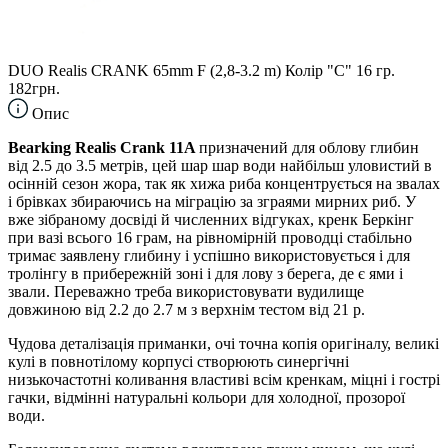
DUO Realis CRANK 65mm F (2,8-3.2 m) Колір "C" 16 гр.
182грн.
Опис
Bearking Realis Crank 11A
призначений для облову глибин
від 2.5 до 3.5 метрів, цей шар шар води найбільш уловистий в
осінній сезон жора, так як хижа риба концентрується на звалах
і брівках збираючись на міграцію за зграями мирних риб. У
вже зібраному досвіді й численних відгуках, кренк Беркінг
при вазі всього 16 грам, на рівномірній проводці стабільно
тримає заявлену глибину і успішно використовується і для
тролінгу в прибережній зоні і для лову з берега, де є ями і
звали. Переважно треба використовувати вудилище
довжиною від 2.2 до 2.7 м з верхнім тестом від 21 р.
Чудова деталізація приманки, очі точна копія оригіналу, великі
кулі в повнотілому корпусі створюють синергічні
низькочастотні коливання властиві всім кренкам, міцні і гострі
гачки, відмінні натуральні кольори для холодної, прозорої
води.