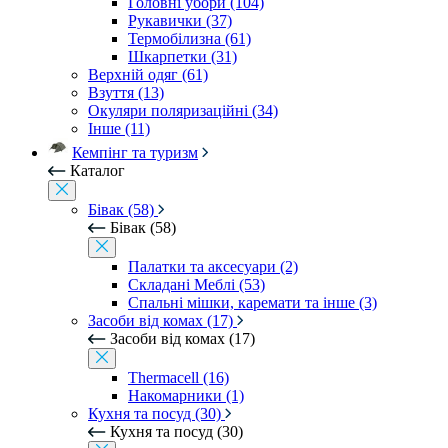
Головні убори (104)
Рукавички (37)
Термобілизна (61)
Шкарпетки (31)
Верхній одяг (61)
Взуття (13)
Окуляри поляризаційні (34)
Інше (11)
Кемпінг та туризм
Каталог
Бівак (58)
Бівак (58)
Палатки та аксесуари (2)
Складані Меблі (53)
Спальні мішки, каремати та інше (3)
Засоби від комах (17)
Засоби від комах (17)
Thermacell (16)
Накомарники (1)
Кухня та посуд (30)
Кухня та посуд (30)