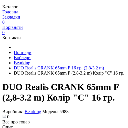
Каталог
Головна
Закладки
0
Порівняти
0
Контакти
Принади
Воблери
Bearking
DUO Realis CRANK 65mm F 16 гр. (2,8-3.2 m)
DUO Realis CRANK 65mm F (2,8-3.2 m) Колір "C" 16 гр.
DUO Realis CRANK 65mm F
(2,8-3.2 m) Колір "C" 16 гр.
Виробник:
Bearking
Модель:
5988
0
Все про товар
Опис