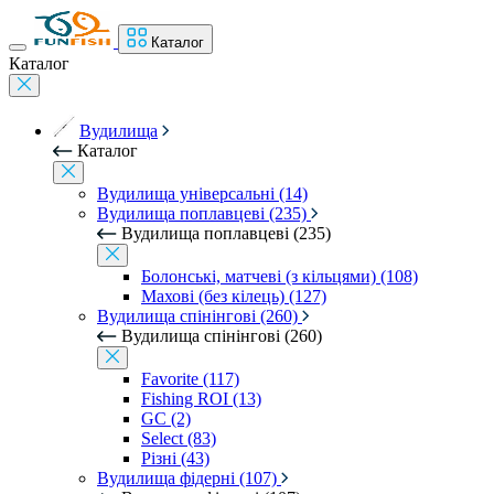
Каталог
Каталог
Вудилища
Каталог
Вудилища універсальні (14)
Вудилища поплавцеві (235)
Вудилища поплавцеві (235)
Болонські, матчеві (з кільцями) (108)
Махові (без кілець) (127)
Вудилища спінінгові (260)
Вудилища спінінгові (260)
Favorite (117)
Fishing ROI (13)
GC (2)
Select (83)
Різні (43)
Вудилища фідерні (107)