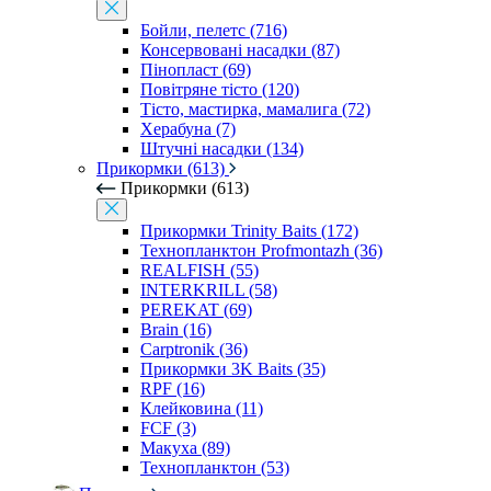
Бойли, пелетс (716)
Консервовані насадки (87)
Пінопласт (69)
Повітряне тісто (120)
Тісто, мастирка, мамалига (72)
Херабуна (7)
Штучні насадки (134)
Прикормки (613)
Прикормки (613)
Прикормки Trinity Baits (172)
Технопланктон Profmontazh (36)
REALFISH (55)
INTERKRILL (58)
PEREKAT (69)
Brain (16)
Carptronik (36)
Прикормки 3K Baits (35)
RPF (16)
Клейковина (11)
FCF (3)
Макуха (89)
Технопланктон (53)