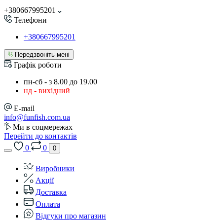
+380667995201
Телефони
+380667995201
Передзвоніть мені
Графік роботи
пн-сб - з 8.00 до 19.00
нд - вихідний
E-mail
info@funfish.com.ua
Ми в соцмережах
Перейти до контактів
0
0
0
Виробники
Акції
Доставка
Оплата
Відгуки про магазин