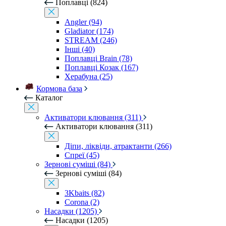
Поплавці (824)
Angler (94)
Gladiator (174)
STREAM (246)
Інші (40)
Поплавці Brain (78)
Поплавці Козак (167)
Херабуна (25)
Кормова база
Каталог
Активатори клювання (311)
Активатори клювання (311)
Діпи, ліквіди, атрактанти (266)
Спреї (45)
Зернові суміші (84)
Зернові суміші (84)
3Kbaits (82)
Corona (2)
Насадки (1205)
Насадки (1205)