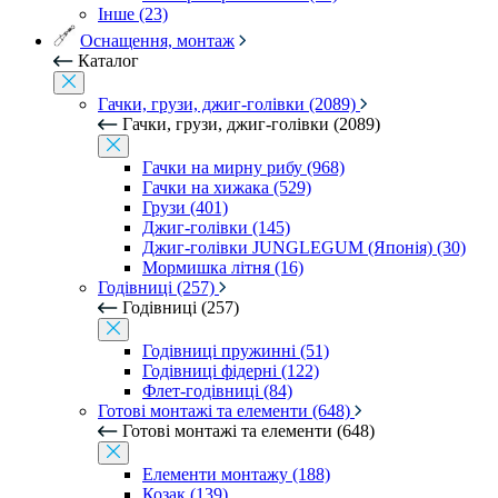
Інше (23)
Оснащення, монтаж
Каталог
Гачки, грузи, джиг-голівки (2089)
Гачки, грузи, джиг-голівки (2089)
Гачки на мирну рибу (968)
Гачки на хижака (529)
Грузи (401)
Джиг-голівки (145)
Джиг-голівки JUNGLEGUM (Японія) (30)
Мормишка літня (16)
Годівниці (257)
Годівниці (257)
Годівниці пружинні (51)
Годівниці фідерні (122)
Флет-годівниці (84)
Готові монтажі та елементи (648)
Готові монтажі та елементи (648)
Елементи монтажу (188)
Козак (139)