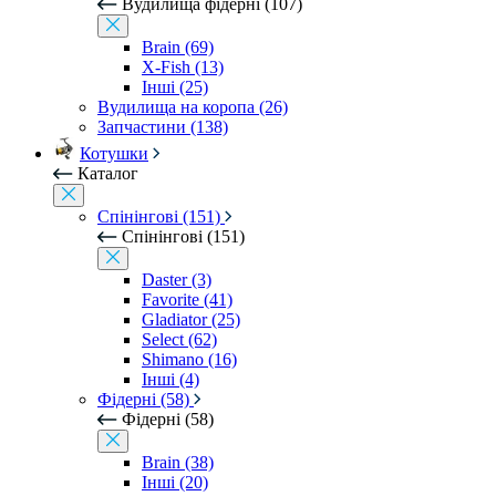
Вудилища фідерні (107)
Brain (69)
X-Fish (13)
Інші (25)
Вудилища на коропа (26)
Запчастини (138)
Котушки
Каталог
Спінінгові (151)
Спінінгові (151)
Daster (3)
Favorite (41)
Gladiator (25)
Select (62)
Shimano (16)
Інші (4)
Фідерні (58)
Фідерні (58)
Brain (38)
Інші (20)