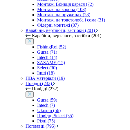
Монтажі Вбивця карася (72)
Монтажі на коропа (103)
Монтажі на пружинах (28)
Монтажі на товстолоба і сома (31)
Фідерні монтажі (87)
Карабіни, вертлюги, застібки (201)
Карабіни, вертлюги, застібки (201)
FishingRoi (52)
Gurza (71)
Intech (14)
SASAME (15)
Select (30)
Інші (18)
ПВА матеріали (19)
Повідці (232)
Повідці (232)
Gurza (59)
Intech (7)
Ukrspin (56)
Повідці Select (35)
Різні (75)
Поплавці (795)