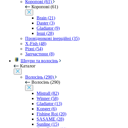
Коропові (61)
Коропові (61)
Brain (21)
Daster (3)
Gladiator (9)
Інші (28)
Провідникові інерційні (35)
X-Fish (48)
Різні (54)
Запчастини (8)
Шнури та волосінь
Каталог
Волосінь (290)
Волосінь (290)
Mistrall (82)
Winner (58)
Gladiator (13)
Konger (6)
Fishing Roi (20)
SASAME (28)
Sunline (15)