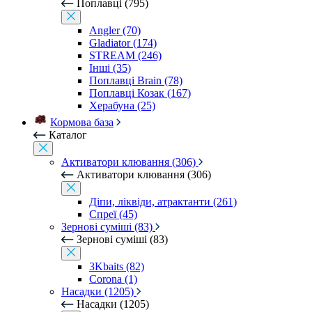
Поплавці (795)
Angler (70)
Gladiator (174)
STREAM (246)
Інші (35)
Поплавці Brain (78)
Поплавці Козак (167)
Херабуна (25)
Кормова база
Каталог
Активатори клювання (306)
Активатори клювання (306)
Діпи, ліквіди, атрактанти (261)
Спреї (45)
Зернові суміші (83)
Зернові суміші (83)
3Kbaits (82)
Corona (1)
Насадки (1205)
Насадки (1205)