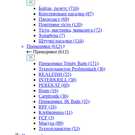
Бойли, пелетс (716)
Консервовані насадки (87)
Пінопласт (69)
Повітряне тісто (120)
Тісто, мастирка, мамалига (72)
Херабуна (7)
Штучні насадки (134)
Прикормки (612)
Прикормки (612)
Прикормки Trinity Baits (171)
Технопланктон Profmontazh (36)
REALFISH (55)
INTERKRILL (58)
PEREKAT (69)
Brain (16)
Carptronik (36)
Прикормки 3K Baits (35)
RPF (16)
Клейковина (11)
FCF (3)
Макуха (89)
Технопланктон (53)