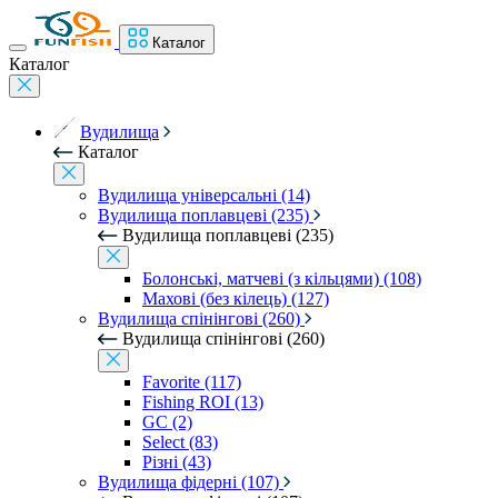
Каталог
Каталог
Вудилища
Каталог
Вудилища універсальні (14)
Вудилища поплавцеві (235)
Вудилища поплавцеві (235)
Болонські, матчеві (з кільцями) (108)
Махові (без кілець) (127)
Вудилища спінінгові (260)
Вудилища спінінгові (260)
Favorite (117)
Fishing ROI (13)
GC (2)
Select (83)
Різні (43)
Вудилища фідерні (107)