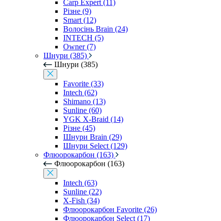
Carp Expert (11)
Різне (9)
Smart (12)
Волосінь Brain (24)
INTECH (5)
Owner (7)
Шнури (385)
Шнури (385)
Favorite (33)
Intech (62)
Shimano (13)
Sunline (60)
YGK X-Braid (14)
Різне (45)
Шнури Brain (29)
Шнури Select (129)
Флюорокарбон (163)
Флюорокарбон (163)
Intech (63)
Sunline (22)
X-Fish (34)
Флюорокарбон Favorite (26)
Флюорокарбон Select (17)