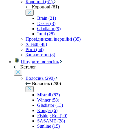
Коропові (61)
Коропові (61)
Brain (21)
Daster (3)
Gladiator (9)
Інші (28)
Провідникові інерційні (35)
X-Fish (48)
Різні (54)
Запчастини (8)
Шнури та волосінь
Каталог
Волосінь (290)
Волосінь (290)
Mistrall (82)
Winner (58)
Gladiator (13)
Konger (6)
Fishing Roi (20)
SASAME (28)
Sunline (15)