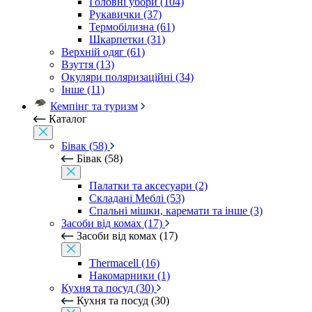
Головні убори (104)
Рукавички (37)
Термобілизна (61)
Шкарпетки (31)
Верхній одяг (61)
Взуття (13)
Окуляри поляризаційні (34)
Інше (11)
Кемпінг та туризм
Каталог
Бівак (58)
Бівак (58)
Палатки та аксесуари (2)
Складані Меблі (53)
Спальні мішки, каремати та інше (3)
Засоби від комах (17)
Засоби від комах (17)
Thermacell (16)
Накомарники (1)
Кухня та посуд (30)
Кухня та посуд (30)