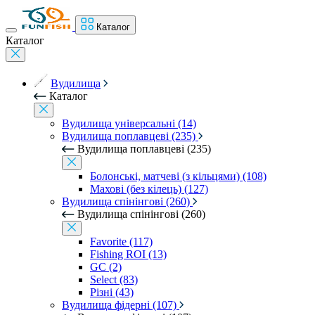
Каталог
Каталог
Вудилища
Каталог
Вудилища універсальні (14)
Вудилища поплавцеві (235)
Вудилища поплавцеві (235)
Болонські, матчеві (з кільцями) (108)
Махові (без кілець) (127)
Вудилища спінінгові (260)
Вудилища спінінгові (260)
Favorite (117)
Fishing ROI (13)
GC (2)
Select (83)
Різні (43)
Вудилища фідерні (107)