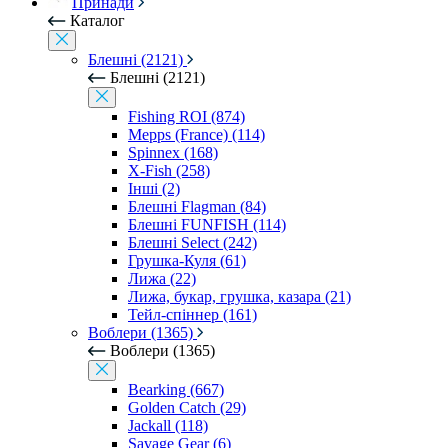
Принади
Каталог
Блешні (2121)
Блешні (2121)
Fishing ROI (874)
Mepps (France) (114)
Spinnex (168)
X-Fish (258)
Інші (2)
Блешні Flagman (84)
Блешні FUNFISH (114)
Блешні Select (242)
Грушка-Куля (61)
Лижа (22)
Лижа, букар, грушка, казара (21)
Тейл-спіннер (161)
Воблери (1365)
Воблери (1365)
Bearking (667)
Golden Catch (29)
Jackall (118)
Savage Gear (6)