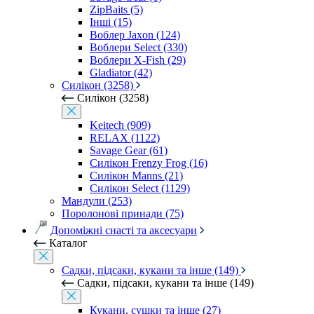
ZipBaits (5)
Інші (15)
Воблер Jaxon (124)
Воблери Select (330)
Воблери X-Fish (29)
Gladiator (42)
Силікон (3258)
Силікон (3258)
Keitech (909)
RELAX (1122)
Savage Gear (61)
Силікон Frenzy Frog (16)
Силікон Manns (21)
Силікон Select (1129)
Мандули (253)
Поролонові принади (75)
Допоміжні снасті та аксесуари
Каталог
Садки, підсаки, кукани та інше (149)
Садки, підсаки, кукани та інше (149)
Кукани, сушки та інше (27)