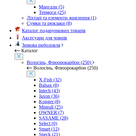
Мангали (5)
Термоси (25)
Ліхтарі та елементи живлення (1)
Сумки та рюкзаки (8)
Каталог подарункових товарів
Аксесуари для човнів
Зимова риболовля
Каталог
Волосінь, Флюорокарбон (250)
Волосінь, Флюорокарбон (250)
X-Fish (32)
Balsax (8)
Intech (43)
Jaxon (36)
Konger (8)
Mistrall (25)
OWNER (7)
SASAME (28)
Select (0)
Smart (12)
Sneck (21)