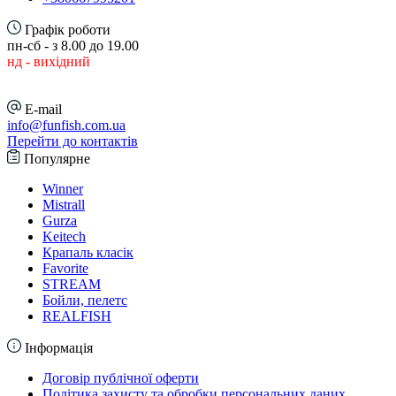
Графік роботи
пн-сб - з 8.00 до 19.00
нд - вихідний
E-mail
info@funfish.com.ua
Перейти до контактів
Популярне
Winner
Mistrall
Gurza
Keitech
Крапаль класік
Favorite
STREAM
Бойли, пелетс
REALFISH
Інформація
Договір публічної оферти
Політика захисту та обробки персональних даних