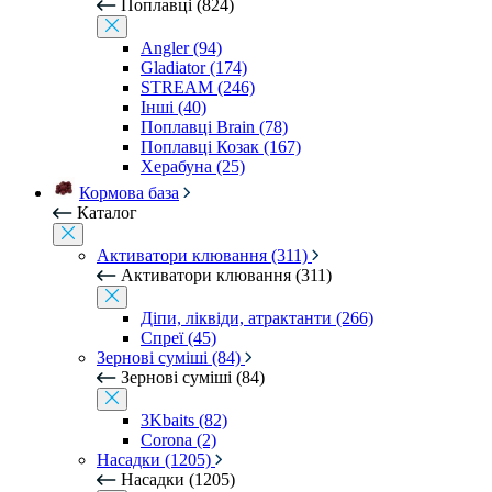
Поплавці (824)
Angler (94)
Gladiator (174)
STREAM (246)
Інші (40)
Поплавці Brain (78)
Поплавці Козак (167)
Херабуна (25)
Кормова база
Каталог
Активатори клювання (311)
Активатори клювання (311)
Діпи, ліквіди, атрактанти (266)
Спреї (45)
Зернові суміші (84)
Зернові суміші (84)
3Kbaits (82)
Corona (2)
Насадки (1205)
Насадки (1205)