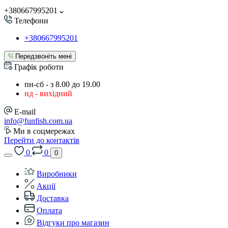
+380667995201
Телефони
+380667995201
Передзвоніть мені
Графік роботи
пн-сб - з 8.00 до 19.00
нд - вихідний
E-mail
info@funfish.com.ua
Ми в соцмережах
Перейти до контактів
0
0
0
Виробники
Акції
Доставка
Оплата
Відгуки про магазин