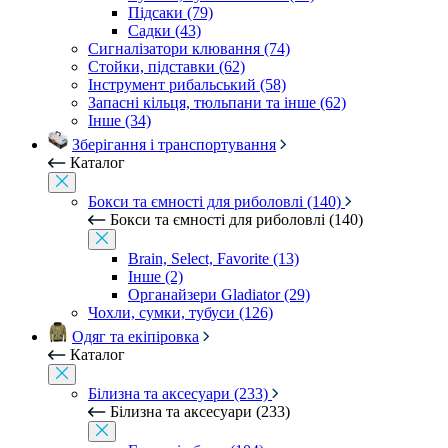
Підсаки (79)
Садки (43)
Сигналізатори клювання (74)
Стойки, підставки (62)
Інструмент рибальський (58)
Запасні кільця, тюльпани та інше (62)
Інше (34)
Зберігання і транспортування
Каталог
Бокси та ємності для риболовлі (140)
Бокси та ємності для риболовлі (140)
Brain, Select, Favorite (13)
Інше (2)
Органайзери Gladiator (29)
Чохли, сумки, тубуси (126)
Одяг та екіпіровка
Каталог
Білизна та аксесуари (233)
Білизна та аксесуари (233)