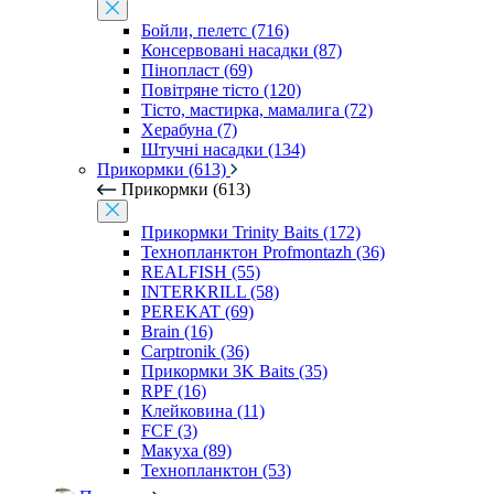
Бойли, пелетс (716)
Консервовані насадки (87)
Пінопласт (69)
Повітряне тісто (120)
Тісто, мастирка, мамалига (72)
Херабуна (7)
Штучні насадки (134)
Прикормки (613)
Прикормки (613)
Прикормки Trinity Baits (172)
Технопланктон Profmontazh (36)
REALFISH (55)
INTERKRILL (58)
PEREKAT (69)
Brain (16)
Carptronik (36)
Прикормки 3K Baits (35)
RPF (16)
Клейковина (11)
FCF (3)
Макуха (89)
Технопланктон (53)