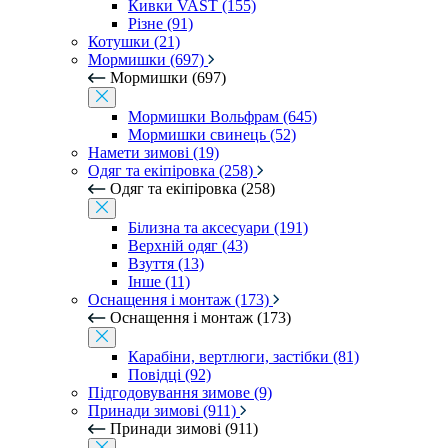
Кивки VAST (155)
Різне (91)
Котушки (21)
Мормишки (697)
Мормишки (697)
Мормишки Вольфрам (645)
Мормишки свинець (52)
Намети зимові (19)
Одяг та екіпіровка (258)
Одяг та екіпіровка (258)
Білизна та аксесуари (191)
Верхній одяг (43)
Взуття (13)
Інше (11)
Оснащення і монтаж (173)
Оснащення і монтаж (173)
Карабіни, вертлюги, застібки (81)
Повідці (92)
Підгодовування зимове (9)
Принади зимові (911)
Принади зимові (911)