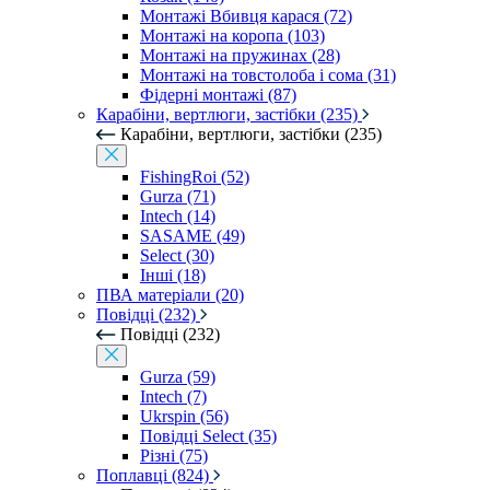
Монтажі Вбивця карася (72)
Монтажі на коропа (103)
Монтажі на пружинах (28)
Монтажі на товстолоба і сома (31)
Фідерні монтажі (87)
Карабіни, вертлюги, застібки (235)
Карабіни, вертлюги, застібки (235)
FishingRoi (52)
Gurza (71)
Intech (14)
SASAME (49)
Select (30)
Інші (18)
ПВА матеріали (20)
Повідці (232)
Повідці (232)
Gurza (59)
Intech (7)
Ukrspin (56)
Повідці Select (35)
Різні (75)
Поплавці (824)