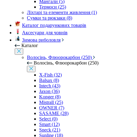
Мангали (5)
Термоси (25)
Ліхтарі та елементи живлення (1)
Сумки та рюкзаки (8)
Каталог подарункових товарів
Аксесуари для човнів
Зимова риболовля
Каталог
Волосінь, Флюорокарбон (250)
Волосінь, Флюорокарбон (250)
X-Fish (32)
Balsax (8)
Intech (43)
Jaxon (36)
Konger (8)
Mistrall (25)
OWNER (7)
SASAME (28)
Select (0)
Smart (12)
Sneck (21)
Sunline (18)