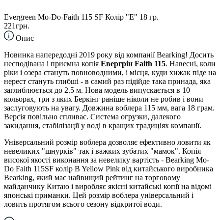
Evergreen Mo-Do-Faith 115 SF Колір "E" 18 гр.
221грн.
Опис
Новинка напередодні 2019 року від компанії Bearking! Досить
несподівана і приємна копія
Евергрін Faith 115
. Навесні, коли
ріки і озера стануть повноводними, і місця, куди хижак піде на
нерест стануть глибші - в самий раз підійде така принада, яка
заглиблюється до 2.5 м. Нова модель випускається в 10
кольорах, три з яких Беркінг раніше ніколи не робив і вони
заслуговують на увагу. Довжина воблера 115 мм, вага 18 грам.
Версія повільно спливає. Система огрузки, далекого
закидання, стабілізації у воді в кращих традиціях компанії.
Універсальний розмір воблера дозволяє ефективно ловити як
невеликих "шнурків" так і важких зубатих "мамок". Копія
високої якості виконання за невелику вартість - Bearking Mo-
Do Faith 115SF колір B Yellow Pink від китайського виробника
Bearking, який має найвищий рейтинг на торговому
майданчику Китаю і виробляє якісні китайські копії на відомі
японські приманки. Цей розмір воблера універсальний і
ловить протягом всього сезону відкритої води.