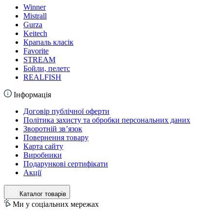
Winner
Mistrall
Gurza
Keitech
Крапаль класік
Favorite
STREAM
Бойли, пелетс
REALFISH
Інформація
Договір публічної оферти
Політика захисту та обробки персональних даних
Зворотній зв’язок
Повернення товару
Карта сайту
Виробники
Подарункові сертифікати
Акції
Каталог товарів
Ми у соціальних мережах