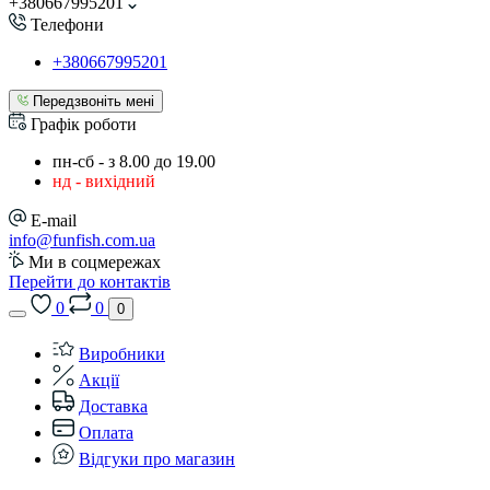
+380667995201
Телефони
+380667995201
Передзвоніть мені
Графік роботи
пн-сб - з 8.00 до 19.00
нд - вихідний
E-mail
info@funfish.com.ua
Ми в соцмережах
Перейти до контактів
0
0
0
Виробники
Акції
Доставка
Оплата
Відгуки про магазин