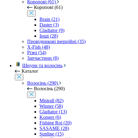
Коропові (61)
Коропові (61)
Brain (21)
Daster (3)
Gladiator (9)
Інші (28)
Провідникові інерційні (35)
X-Fish (48)
Різні (54)
Запчастини (8)
Шнури та волосінь
Каталог
Волосінь (290)
Волосінь (290)
Mistrall (82)
Winner (58)
Gladiator (13)
Konger (6)
Fishing Roi (20)
SASAME (28)
Sunline (15)