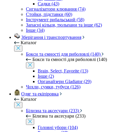
Садки (43)
Сигналізатори клювання (74)
Стойки, підставки (60)
Інструмент рибальський (58)
Запасні кільця, тюльпани та інше (62)
Інше (34)
Зберігання і транспортування
Каталог
Бокси та ємності для риболовлі (140)
Бокси та ємності для риболовлі (140)
Brain, Select, Favorite (13)
Інше (2)
Органайзери Gladiator (29)
Чохли, сумки, тубуси (126)
Одяг та екіпіровка
Каталог
Білизна та аксесуари (233)
Білизна та аксесуари (233)
Головні убори (104)