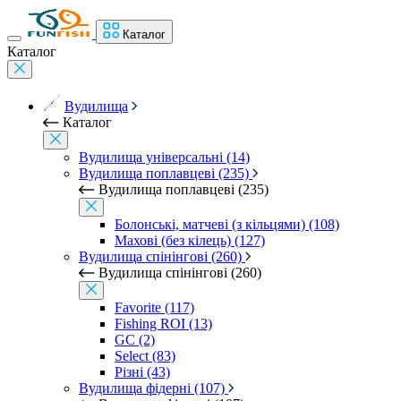
Каталог
Каталог
Вудилища
Каталог
Вудилища універсальні (14)
Вудилища поплавцеві (235)
Вудилища поплавцеві (235)
Болонські, матчеві (з кільцями) (108)
Махові (без кілець) (127)
Вудилища спінінгові (260)
Вудилища спінінгові (260)
Favorite (117)
Fishing ROI (13)
GC (2)
Select (83)
Різні (43)
Вудилища фідерні (107)