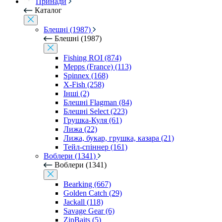
Принади
Каталог
Блешні (1987)
Блешні (1987)
Fishing ROI (874)
Mepps (France) (113)
Spinnex (168)
X-Fish (258)
Інші (2)
Блешні Flagman (84)
Блешні Select (223)
Грушка-Куля (61)
Лижа (22)
Лижа, букар, грушка, казара (21)
Тейл-спіннер (161)
Воблери (1341)
Воблери (1341)
Bearking (667)
Golden Catch (29)
Jackall (118)
Savage Gear (6)
ZipBaits (5)