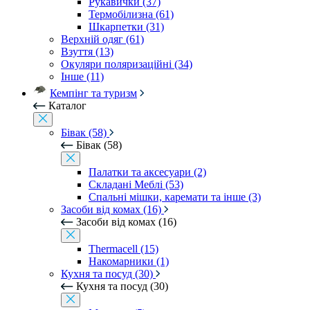
Рукавички (37)
Термобілизна (61)
Шкарпетки (31)
Верхній одяг (61)
Взуття (13)
Окуляри поляризаційні (34)
Інше (11)
Кемпінг та туризм
Каталог
Бівак (58)
Бівак (58)
Палатки та аксесуари (2)
Складані Меблі (53)
Спальні мішки, каремати та інше (3)
Засоби від комах (16)
Засоби від комах (16)
Thermacell (15)
Накомарники (1)
Кухня та посуд (30)
Кухня та посуд (30)