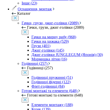
Інше (23)
Оснащення, монтаж
Каталог
Гачки, грузи, джиг-голівки (2089)
Гачки, грузи, джиг-голівки (2089)
Гачки на мирну рибу (968)
Гачки на хижака (529)
Грузи (401)
Джиг-голівки (145)
Джиг-голівки JUNGLEGUM (Японія) (30)
Мормишка літня (16)
Годівниці (257)
Годівниці (257)
Годівниці пружинні (51)
Годівниці фідерні (122)
Флет-годівниці (84)
Готові монтажі та елементи (648)
Готові монтажі та елементи (648)
Елементи монтажу (188)
Козак (139)