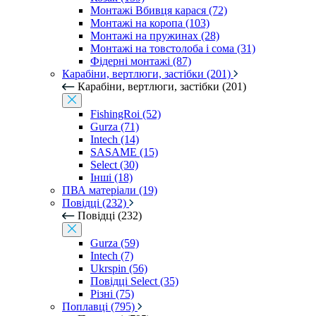
Монтажі Вбивця карася (72)
Монтажі на коропа (103)
Монтажі на пружинах (28)
Монтажі на товстолоба і сома (31)
Фідерні монтажі (87)
Карабіни, вертлюги, застібки (201)
Карабіни, вертлюги, застібки (201)
FishingRoi (52)
Gurza (71)
Intech (14)
SASAME (15)
Select (30)
Інші (18)
ПВА матеріали (19)
Повідці (232)
Повідці (232)
Gurza (59)
Intech (7)
Ukrspin (56)
Повідці Select (35)
Різні (75)
Поплавці (795)