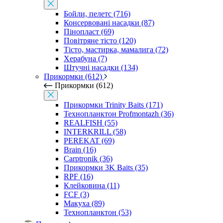
Бойли, пелетс (716)
Консервовані насадки (87)
Пінопласт (69)
Повітряне тісто (120)
Тісто, мастирка, мамалига (72)
Херабуна (7)
Штучні насадки (134)
Прикормки (612)
Прикормки (612)
Прикормки Trinity Baits (171)
Технопланктон Profmontazh (36)
REALFISH (55)
INTERKRILL (58)
PEREKAT (69)
Brain (16)
Carptronik (36)
Прикормки 3K Baits (35)
RPF (16)
Клейковина (11)
FCF (3)
Макуха (89)
Технопланктон (53)