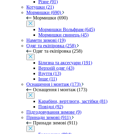
Різне (91)
Котушки (21)
Мормишки (690)
Мормишки (690)
Мормишки Вольфрам (645)
Мормишки свинець (45)
Намети зимові (19)
Одяг та екіпіровка (258)
Одяг та екіпіровка (258)
Білизна та аксесуари (191)
Верхній одяг (43)
Взуття (13)
Інше (11)
Оснащення і монтаж (173)
Оснащення і монтаж (173)
Карабіни, вертлюги, застібки (81)
Повідці (92)
Підгодовування зимове (9)
Принади зимові (911)
Принади зимові (911)