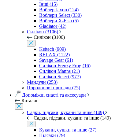
Інші (15)
Воблер Jaxon (124)
Воблери Select (330)
Воблери X-Fish (5)
Gladiator (42)
Силікон (3106)
Силікон (3106)
Keitech (909)
RELAX (1122)
Savage Gear (61)
Силікон Frenzy Frog (16)
Силікон Manns (21)
Силікон Select (977)
Мандули (253)
Поролонові принади (75)
Допоміжні снасті та аксесуари
Каталог
Садки, підсаки, кукани та інше (149)
Садки, підсаки, кукани та інше (149)
Кукани, сушки та інше (27)
Підсаки (79)