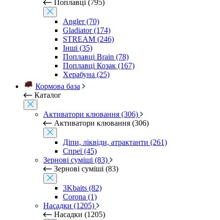
Поплавці (795)
Angler (70)
Gladiator (174)
STREAM (246)
Інші (35)
Поплавці Brain (78)
Поплавці Козак (167)
Херабуна (25)
Кормова база
Каталог
Активатори клювання (306)
Активатори клювання (306)
Діпи, ліквіди, атрактанти (261)
Спреї (45)
Зернові суміші (83)
Зернові суміші (83)
3Kbaits (82)
Corona (1)
Насадки (1205)
Насадки (1205)