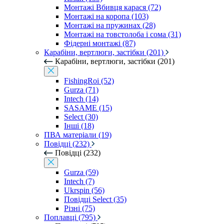
Монтажі Вбивця карася (72)
Монтажі на коропа (103)
Монтажі на пружинах (28)
Монтажі на товстолоба і сома (31)
Фідерні монтажі (87)
Карабіни, вертлюги, застібки (201)
Карабіни, вертлюги, застібки (201)
FishingRoi (52)
Gurza (71)
Intech (14)
SASAME (15)
Select (30)
Інші (18)
ПВА матеріали (19)
Повідці (232)
Повідці (232)
Gurza (59)
Intech (7)
Ukrspin (56)
Повідці Select (35)
Різні (75)
Поплавці (795)