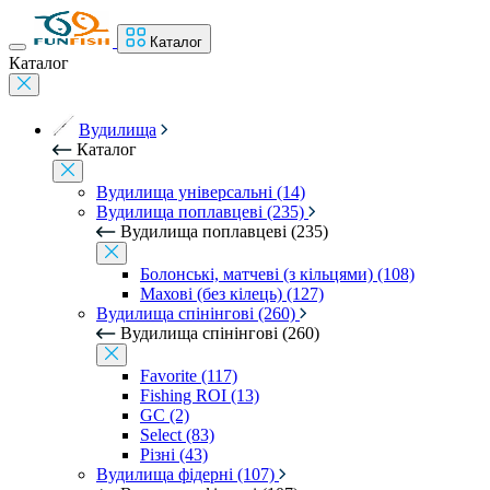
Каталог
Каталог
Вудилища
Каталог
Вудилища універсальні (14)
Вудилища поплавцеві (235)
Вудилища поплавцеві (235)
Болонські, матчеві (з кільцями) (108)
Махові (без кілець) (127)
Вудилища спінінгові (260)
Вудилища спінінгові (260)
Favorite (117)
Fishing ROI (13)
GC (2)
Select (83)
Різні (43)
Вудилища фідерні (107)