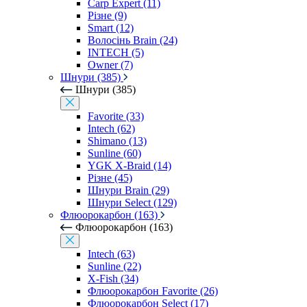
Carp Expert (11)
Різне (9)
Smart (12)
Волосінь Brain (24)
INTECH (5)
Owner (7)
Шнури (385)
Шнури (385)
Favorite (33)
Intech (62)
Shimano (13)
Sunline (60)
YGK X-Braid (14)
Різне (45)
Шнури Brain (29)
Шнури Select (129)
Флюорокарбон (163)
Флюорокарбон (163)
Intech (63)
Sunline (22)
X-Fish (34)
Флюорокарбон Favorite (26)
Флюорокарбон Select (17)