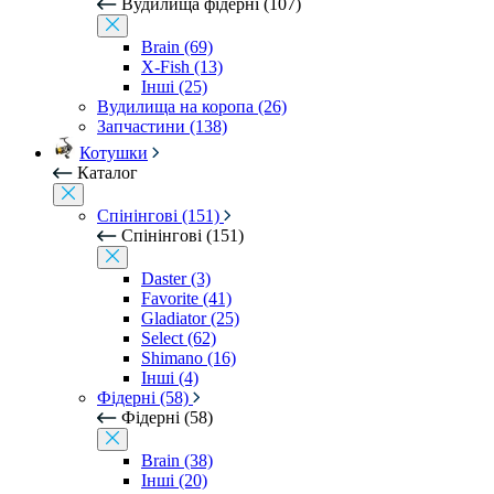
Вудилища фідерні (107)
Brain (69)
X-Fish (13)
Інші (25)
Вудилища на коропа (26)
Запчастини (138)
Котушки
Каталог
Спінінгові (151)
Спінінгові (151)
Daster (3)
Favorite (41)
Gladiator (25)
Select (62)
Shimano (16)
Інші (4)
Фідерні (58)
Фідерні (58)
Brain (38)
Інші (20)