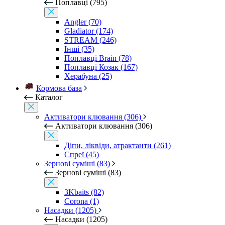
Поплавці (795)
Angler (70)
Gladiator (174)
STREAM (246)
Інші (35)
Поплавці Brain (78)
Поплавці Козак (167)
Херабуна (25)
Кормова база
Каталог
Активатори клювання (306)
Активатори клювання (306)
Діпи, ліквіди, атрактанти (261)
Спреї (45)
Зернові суміші (83)
Зернові суміші (83)
3Kbaits (82)
Corona (1)
Насадки (1205)
Насадки (1205)