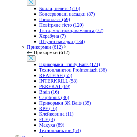
Бойли, пелетс (716)
Консервовані насадки (87)
Пінопласт (69)
Повітряне тісто (120)
Тісто, мастирка, мамалига (72)
Херабуна (7)
Штучні насадки (134)
Прикормки (612)
Прикормки (612)
Прикормки Trinity Baits (171)
Технопланктон Profmontazh (36)
REALFISH (55)
INTERKRILL (58)
PEREKAT (69)
Brain (16)
Carptronik (36)
Прикормки 3K Baits (35)
RPF (16)
Клейковина (11)
FCF (3)
Макуха (89)
Технопланктон (53)