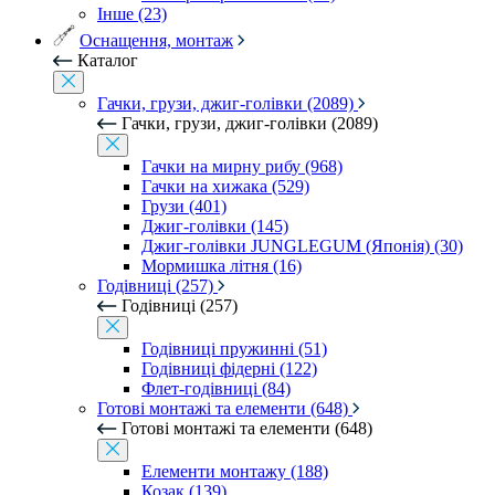
Інше (23)
Оснащення, монтаж
Каталог
Гачки, грузи, джиг-голівки (2089)
Гачки, грузи, джиг-голівки (2089)
Гачки на мирну рибу (968)
Гачки на хижака (529)
Грузи (401)
Джиг-голівки (145)
Джиг-голівки JUNGLEGUM (Японія) (30)
Мормишка літня (16)
Годівниці (257)
Годівниці (257)
Годівниці пружинні (51)
Годівниці фідерні (122)
Флет-годівниці (84)
Готові монтажі та елементи (648)
Готові монтажі та елементи (648)
Елементи монтажу (188)
Козак (139)