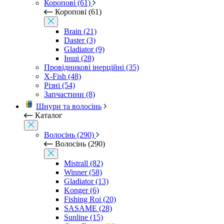
Коропові (61)
Коропові (61)
Brain (21)
Daster (3)
Gladiator (9)
Інші (28)
Провідникові інерційні (35)
X-Fish (48)
Різні (54)
Запчастини (8)
Шнури та волосінь
Каталог
Волосінь (290)
Волосінь (290)
Mistrall (82)
Winner (58)
Gladiator (13)
Konger (6)
Fishing Roi (20)
SASAME (28)
Sunline (15)