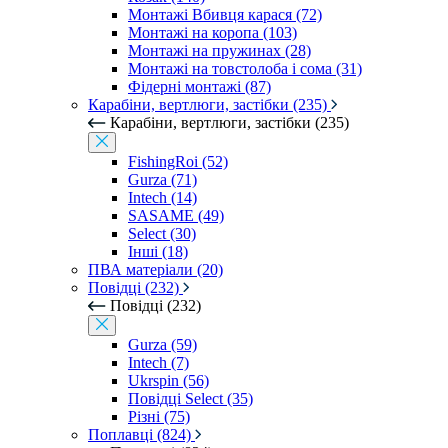
Монтажі Вбивця карася (72)
Монтажі на коропа (103)
Монтажі на пружинах (28)
Монтажі на товстолоба і сома (31)
Фідерні монтажі (87)
Карабіни, вертлюги, застібки (235)
Карабіни, вертлюги, застібки (235)
FishingRoi (52)
Gurza (71)
Intech (14)
SASAME (49)
Select (30)
Інші (18)
ПВА матеріали (20)
Повідці (232)
Повідці (232)
Gurza (59)
Intech (7)
Ukrspin (56)
Повідці Select (35)
Різні (75)
Поплавці (824)