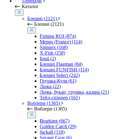
Принади
Каталог
Блешні (2121)
Блешні (2121)
Fishing ROI (874)
Mepps (France) (114)
Spinnex (168)
X-Fish (258)
Інші (2)
Блешні Flagman (84)
Блешні FUNFISH (114)
Блешні Select (242)
Грушка-Куля (61)
Лижа (22)
Лижа, букар, грушка, казара (21)
Тейл-спіннер (161)
Воблери (1365)
Воблери (1365)
Bearking (667)
Golden Catch (29)
Jackall (118)
Savage Gear (6)