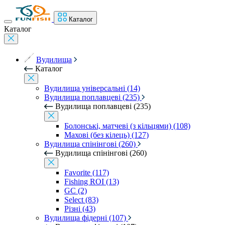
Каталог
Каталог
Вудилища
Каталог
Вудилища універсальні (14)
Вудилища поплавцеві (235)
Вудилища поплавцеві (235)
Болонські, матчеві (з кільцями) (108)
Махові (без кілець) (127)
Вудилища спінінгові (260)
Вудилища спінінгові (260)
Favorite (117)
Fishing ROI (13)
GC (2)
Select (83)
Різні (43)
Вудилища фідерні (107)