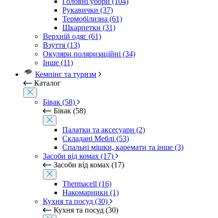
Головні убори (104)
Рукавички (37)
Термобілизна (61)
Шкарпетки (31)
Верхній одяг (61)
Взуття (13)
Окуляри поляризаційні (34)
Інше (11)
Кемпінг та туризм
Каталог
Бівак (58)
Бівак (58)
Палатки та аксесуари (2)
Складані Меблі (53)
Спальні мішки, каремати та інше (3)
Засоби від комах (17)
Засоби від комах (17)
Thermacell (16)
Накомарники (1)
Кухня та посуд (30)
Кухня та посуд (30)