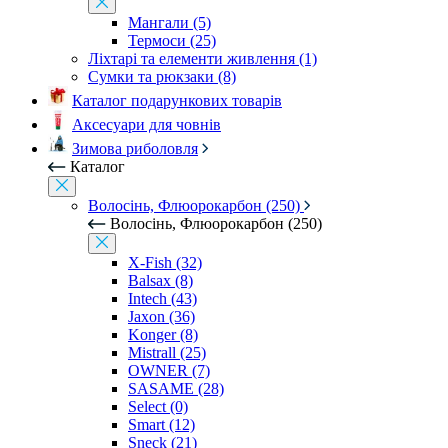
Мангали (5)
Термоси (25)
Ліхтарі та елементи живлення (1)
Сумки та рюкзаки (8)
Каталог подарункових товарів
Аксесуари для човнів
Зимова риболовля
Каталог
Волосінь, Флюорокарбон (250)
Волосінь, Флюорокарбон (250)
X-Fish (32)
Balsax (8)
Intech (43)
Jaxon (36)
Konger (8)
Mistrall (25)
OWNER (7)
SASAME (28)
Select (0)
Smart (12)
Sneck (21)