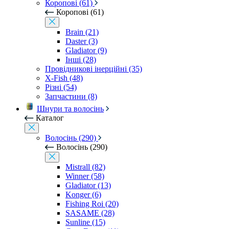
Коропові (61)
Коропові (61)
Brain (21)
Daster (3)
Gladiator (9)
Інші (28)
Провідникові інерційні (35)
X-Fish (48)
Різні (54)
Запчастини (8)
Шнури та волосінь
Каталог
Волосінь (290)
Волосінь (290)
Mistrall (82)
Winner (58)
Gladiator (13)
Konger (6)
Fishing Roi (20)
SASAME (28)
Sunline (15)