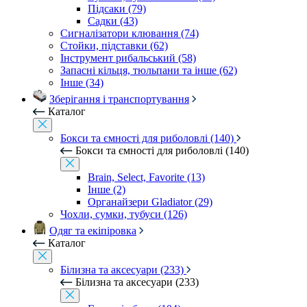
Підсаки (79)
Садки (43)
Сигналізатори клювання (74)
Стойки, підставки (62)
Інструмент рибальський (58)
Запасні кільця, тюльпани та інше (62)
Інше (34)
Зберігання і транспортування
Каталог
Бокси та ємності для риболовлі (140)
Бокси та ємності для риболовлі (140)
Brain, Select, Favorite (13)
Інше (2)
Органайзери Gladiator (29)
Чохли, сумки, тубуси (126)
Одяг та екіпіровка
Каталог
Білизна та аксесуари (233)
Білизна та аксесуари (233)