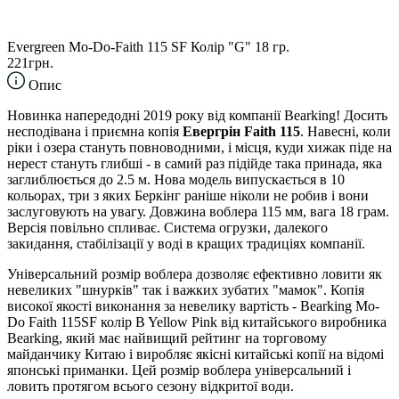
Evergreen Mo-Do-Faith 115 SF Колір "G" 18 гр.
221грн.
Опис
Новинка напередодні 2019 року від компанії Bearking! Досить
несподівана і приємна копія
Евергрін Faith 115
. Навесні, коли
ріки і озера стануть повноводними, і місця, куди хижак піде на
нерест стануть глибші - в самий раз підійде така принада, яка
заглиблюється до 2.5 м. Нова модель випускається в 10
кольорах, три з яких Беркінг раніше ніколи не робив і вони
заслуговують на увагу. Довжина воблера 115 мм, вага 18 грам.
Версія повільно спливає. Система огрузки, далекого
закидання, стабілізації у воді в кращих традиціях компанії.
Універсальний розмір воблера дозволяє ефективно ловити як
невеликих "шнурків" так і важких зубатих "мамок". Копія
високої якості виконання за невелику вартість - Bearking Mo-
Do Faith 115SF колір B Yellow Pink від китайського виробника
Bearking, який має найвищий рейтинг на торговому
майданчику Китаю і виробляє якісні китайські копії на відомі
японські приманки. Цей розмір воблера універсальний і
ловить протягом всього сезону відкритої води.