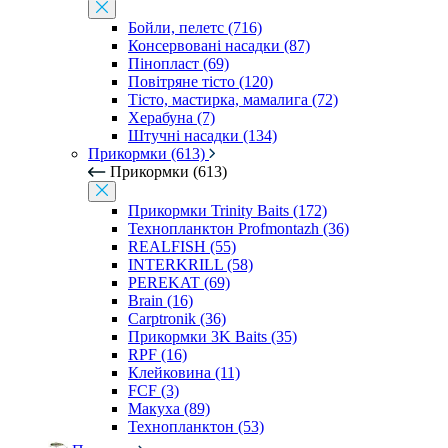
Бойли, пелетс (716)
Консервовані насадки (87)
Пінопласт (69)
Повітряне тісто (120)
Тісто, мастирка, мамалига (72)
Херабуна (7)
Штучні насадки (134)
Прикормки (613)
Прикормки (613)
Прикормки Trinity Baits (172)
Технопланктон Profmontazh (36)
REALFISH (55)
INTERKRILL (58)
PEREKAT (69)
Brain (16)
Carptronik (36)
Прикормки 3K Baits (35)
RPF (16)
Клейковина (11)
FCF (3)
Макуха (89)
Технопланктон (53)