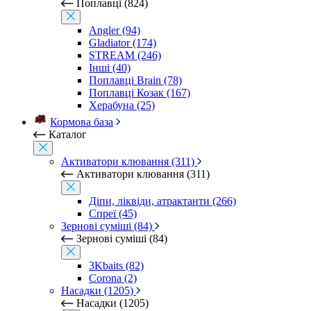
Поплавці (824)
Angler (94)
Gladiator (174)
STREAM (246)
Інші (40)
Поплавці Brain (78)
Поплавці Козак (167)
Херабуна (25)
Кормова база
Каталог
Активатори клювання (311)
Активатори клювання (311)
Діпи, ліквіди, атрактанти (266)
Спреї (45)
Зернові суміші (84)
Зернові суміші (84)
3Kbaits (82)
Corona (2)
Насадки (1205)
Насадки (1205)