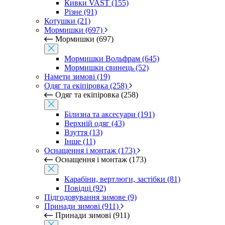
Кивки VAST (155)
Різне (91)
Котушки (21)
Мормишки (697)
Мормишки (697)
Мормишки Вольфрам (645)
Мормишки свинець (52)
Намети зимові (19)
Одяг та екіпіровка (258)
Одяг та екіпіровка (258)
Білизна та аксесуари (191)
Верхній одяг (43)
Взуття (13)
Інше (11)
Оснащення і монтаж (173)
Оснащення і монтаж (173)
Карабіни, вертлюги, застібки (81)
Повідці (92)
Підгодовування зимове (9)
Принади зимові (911)
Принади зимові (911)