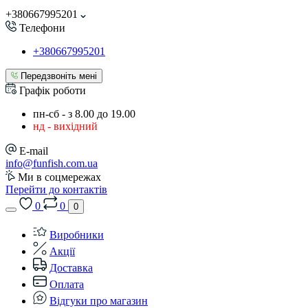
+380667995201
Телефони
+380667995201
Передзвоніть мені
Графік роботи
пн-сб - з 8.00 до 19.00
нд - вихідний
E-mail
info@funfish.com.ua
Ми в соцмережах
Перейти до контактів
0
0
0
Виробники
Акції
Доставка
Оплата
Відгуки про магазин