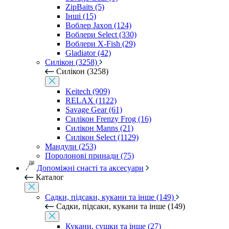
ZipBaits (5)
Інші (15)
Воблер Jaxon (124)
Воблери Select (330)
Воблери X-Fish (29)
Gladiator (42)
Силікон (3258)
Силікон (3258)
Keitech (909)
RELAX (1122)
Savage Gear (61)
Силікон Frenzy Frog (16)
Силікон Manns (21)
Силікон Select (1129)
Мандули (253)
Поролонові принади (75)
Допоміжні снасті та аксесуари
Каталог
Садки, підсаки, кукани та інше (149)
Садки, підсаки, кукани та інше (149)
Кукани, сушки та інше (27)