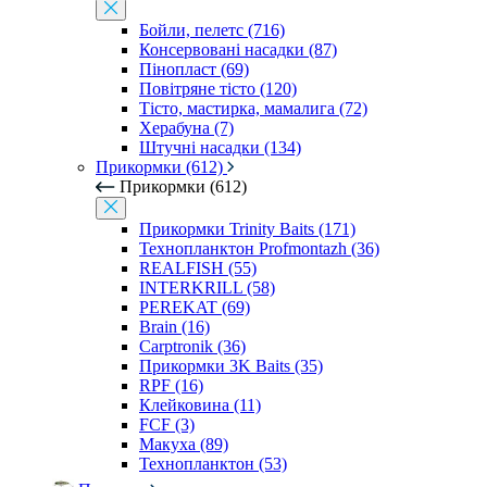
Бойли, пелетс (716)
Консервовані насадки (87)
Пінопласт (69)
Повітряне тісто (120)
Тісто, мастирка, мамалига (72)
Херабуна (7)
Штучні насадки (134)
Прикормки (612)
Прикормки (612)
Прикормки Trinity Baits (171)
Технопланктон Profmontazh (36)
REALFISH (55)
INTERKRILL (58)
PEREKAT (69)
Brain (16)
Carptronik (36)
Прикормки 3K Baits (35)
RPF (16)
Клейковина (11)
FCF (3)
Макуха (89)
Технопланктон (53)