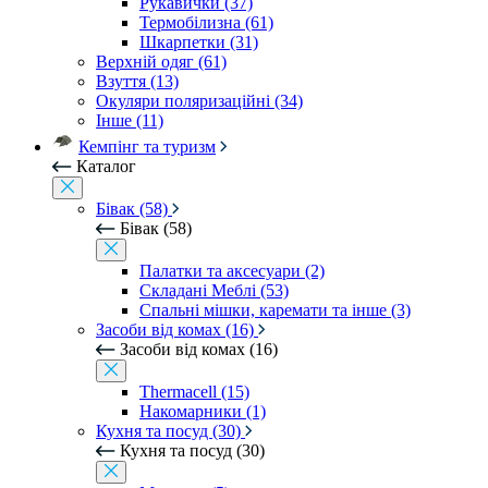
Рукавички (37)
Термобілизна (61)
Шкарпетки (31)
Верхній одяг (61)
Взуття (13)
Окуляри поляризаційні (34)
Інше (11)
Кемпінг та туризм
Каталог
Бівак (58)
Бівак (58)
Палатки та аксесуари (2)
Складані Меблі (53)
Спальні мішки, каремати та інше (3)
Засоби від комах (16)
Засоби від комах (16)
Thermacell (15)
Накомарники (1)
Кухня та посуд (30)
Кухня та посуд (30)