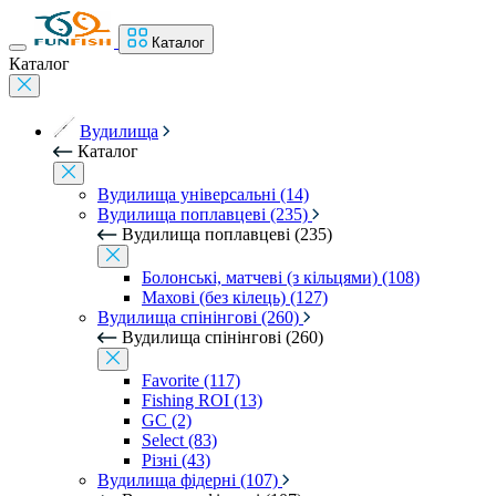
Каталог
Каталог
Вудилища
Каталог
Вудилища універсальні (14)
Вудилища поплавцеві (235)
Вудилища поплавцеві (235)
Болонські, матчеві (з кільцями) (108)
Махові (без кілець) (127)
Вудилища спінінгові (260)
Вудилища спінінгові (260)
Favorite (117)
Fishing ROI (13)
GC (2)
Select (83)
Різні (43)
Вудилища фідерні (107)