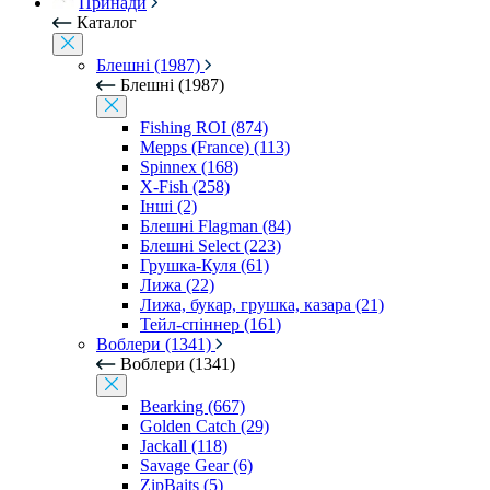
Принади
Каталог
Блешні (1987)
Блешні (1987)
Fishing ROI (874)
Mepps (France) (113)
Spinnex (168)
X-Fish (258)
Інші (2)
Блешні Flagman (84)
Блешні Select (223)
Грушка-Куля (61)
Лижа (22)
Лижа, букар, грушка, казара (21)
Тейл-спіннер (161)
Воблери (1341)
Воблери (1341)
Bearking (667)
Golden Catch (29)
Jackall (118)
Savage Gear (6)
ZipBaits (5)