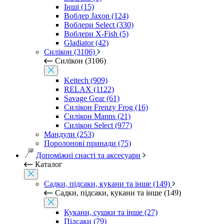
Інші (15)
Воблер Jaxon (124)
Воблери Select (330)
Воблери X-Fish (5)
Gladiator (42)
Силікон (3106)
Силікон (3106)
Keitech (909)
RELAX (1122)
Savage Gear (61)
Силікон Frenzy Frog (16)
Силікон Manns (21)
Силікон Select (977)
Мандули (253)
Поролонові принади (75)
Допоміжні снасті та аксесуари
Каталог
Садки, підсаки, кукани та інше (149)
Садки, підсаки, кукани та інше (149)
Кукани, сушки та інше (27)
Підсаки (79)