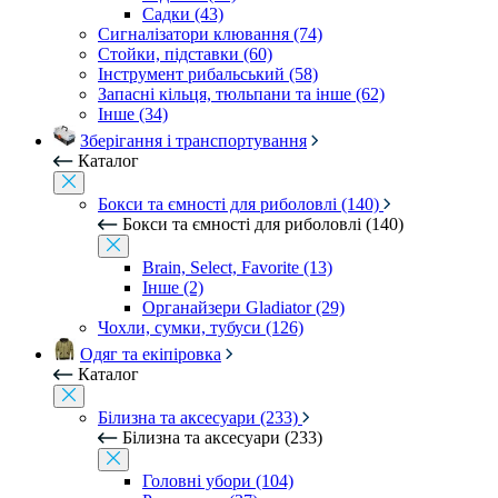
Садки (43)
Сигналізатори клювання (74)
Стойки, підставки (60)
Інструмент рибальський (58)
Запасні кільця, тюльпани та інше (62)
Інше (34)
Зберігання і транспортування
Каталог
Бокси та ємності для риболовлі (140)
Бокси та ємності для риболовлі (140)
Brain, Select, Favorite (13)
Інше (2)
Органайзери Gladiator (29)
Чохли, сумки, тубуси (126)
Одяг та екіпіровка
Каталог
Білизна та аксесуари (233)
Білизна та аксесуари (233)
Головні убори (104)