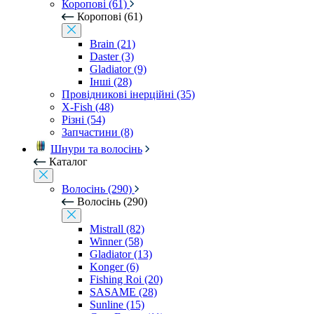
Коропові (61)
Коропові (61)
Brain (21)
Daster (3)
Gladiator (9)
Інші (28)
Провідникові інерційні (35)
X-Fish (48)
Різні (54)
Запчастини (8)
Шнури та волосінь
Каталог
Волосінь (290)
Волосінь (290)
Mistrall (82)
Winner (58)
Gladiator (13)
Konger (6)
Fishing Roi (20)
SASAME (28)
Sunline (15)