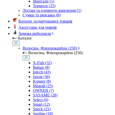
Мангали (5)
Термоси (25)
Ліхтарі та елементи живлення (1)
Сумки та рюкзаки (8)
Каталог подарункових товарів
Аксесуари для човнів
Зимова риболовля
Каталог
Волосінь, Флюорокарбон (250)
Волосінь, Флюорокарбон (250)
X-Fish (32)
Balsax (8)
Intech (43)
Jaxon (36)
Konger (8)
Mistrall (25)
OWNER (7)
SASAME (28)
Select (0)
Smart (12)
Sneck (21)
Sunline (18)