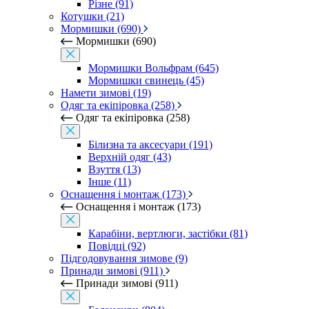
Різне (91)
Котушки (21)
Мормишки (690)
Мормишки (690)
Мормишки Вольфрам (645)
Мормишки свинець (45)
Намети зимові (19)
Одяг та екіпіровка (258)
Одяг та екіпіровка (258)
Білизна та аксесуари (191)
Верхній одяг (43)
Взуття (13)
Інше (11)
Оснащення і монтаж (173)
Оснащення і монтаж (173)
Карабіни, вертлюги, застібки (81)
Повідці (92)
Підгодовування зимове (9)
Принади зимові (911)
Принади зимові (911)