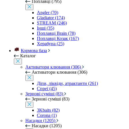
Поплавці (795)
Angler (70)
Gladiator (174)
STREAM (246)
Інші (35)
Поплавці Brain (78)
Поплавці Козак (167)
Херабуна (25)
Кормова база
Каталог
Активатори клювання (306)
Активатори клювання (306)
Діпи, ліквіди, атрактанти (261)
Спреї (45)
Зернові суміші (83)
Зернові суміші (83)
3Kbaits (82)
Corona (1)
Насадки (1205)
Насадки (1205)