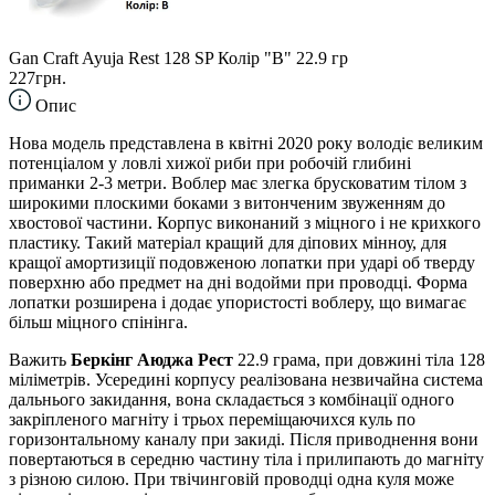
Gan Craft Ayuja Rest 128 SP Колір "B" 22.9 гр
227грн.
Опис
Нова модель представлена в квітні 2020 року володіє великим
потенціалом у ловлі хижої риби при робочій глибині
приманки 2-3 метри. Воблер має злегка брусковатим тілом з
широкими плоскими боками з витонченим звуженням до
хвостової частини. Корпус виконаний з міцного і не крихкого
пластику. Такий матеріал кращий для діпових мінноу, для
кращої амортизиції подовженою лопатки при ударі об тверду
поверхню або предмет на дні водойми при проводці. Форма
лопатки розширена і додає упористості воблеру, що вимагає
більш міцного спінінга.
Важить
Беркінг Аюджа Рест
22.9 грама, при довжині тіла 128
міліметрів. Усередині корпусу реалізована незвичайна система
дальнього закидання, вона складається з комбінації одного
закріпленого магніту і трьох переміщаючихся куль по
горизонтальному каналу при закиді. Після приводнення вони
повертаються в середню частину тіла і прилипають до магніту
з різною силою. При твічинговій проводці одна куля може