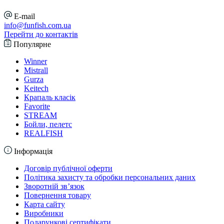
E-mail
info@funfish.com.ua
Перейти до контактів
Популярне
Winner
Mistrall
Gurza
Keitech
Крапаль класік
Favorite
STREAM
Бойли, пелетс
REALFISH
Інформація
Договір публічної оферти
Політика захисту та обробки персональних даних
Зворотній зв’язок
Повернення товару
Карта сайту
Виробники
Подарункові сертифікати