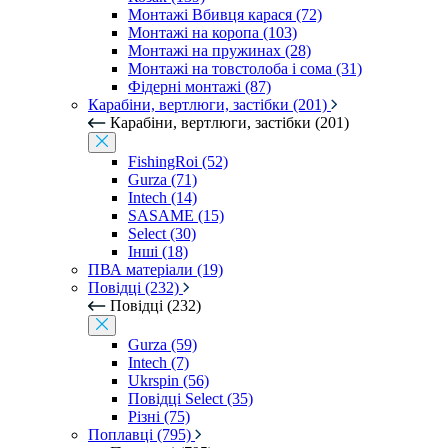
Монтажі Вбивця карася (72)
Монтажі на коропа (103)
Монтажі на пружинах (28)
Монтажі на товстолоба і сома (31)
Фідерні монтажі (87)
Карабіни, вертлюги, застібки (201)
Карабіни, вертлюги, застібки (201)
FishingRoi (52)
Gurza (71)
Intech (14)
SASAME (15)
Select (30)
Інші (18)
ПВА матеріали (19)
Повідці (232)
Повідці (232)
Gurza (59)
Intech (7)
Ukrspin (56)
Повідці Select (35)
Різні (75)
Поплавці (795)