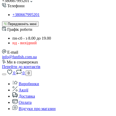
+380667995201
Телефони
+380667995201
Передзвоніть мені
Графік роботи
пн-сб - з 8.00 до 19.00
нд - вихідний
E-mail
info@funfish.com.ua
Ми в соцмережах
Перейти до контактів
0
0
0
Виробники
Акції
Доставка
Оплата
Відгуки про магазин