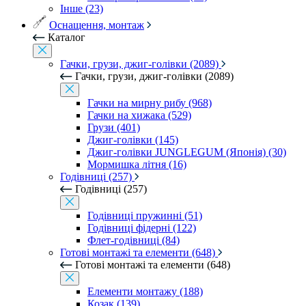
Інше (23)
Оснащення, монтаж
Каталог
Гачки, грузи, джиг-голівки (2089)
Гачки, грузи, джиг-голівки (2089)
Гачки на мирну рибу (968)
Гачки на хижака (529)
Грузи (401)
Джиг-голівки (145)
Джиг-голівки JUNGLEGUM (Японія) (30)
Мормишка літня (16)
Годівниці (257)
Годівниці (257)
Годівниці пружинні (51)
Годівниці фідерні (122)
Флет-годівниці (84)
Готові монтажі та елементи (648)
Готові монтажі та елементи (648)
Елементи монтажу (188)
Козак (139)