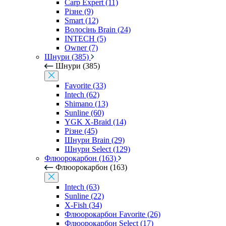
Carp Expert (11)
Різне (9)
Smart (12)
Волосінь Brain (24)
INTECH (5)
Owner (7)
Шнури (385)
Шнури (385)
Favorite (33)
Intech (62)
Shimano (13)
Sunline (60)
YGK X-Braid (14)
Різне (45)
Шнури Brain (29)
Шнури Select (129)
Флюорокарбон (163)
Флюорокарбон (163)
Intech (63)
Sunline (22)
X-Fish (34)
Флюорокарбон Favorite (26)
Флюорокарбон Select (17)