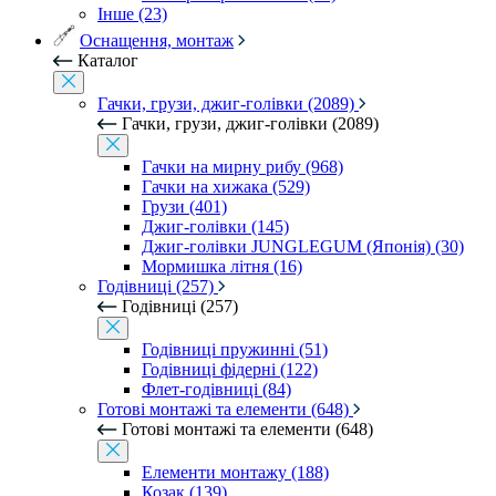
Інше (23)
Оснащення, монтаж
Каталог
Гачки, грузи, джиг-голівки (2089)
Гачки, грузи, джиг-голівки (2089)
Гачки на мирну рибу (968)
Гачки на хижака (529)
Грузи (401)
Джиг-голівки (145)
Джиг-голівки JUNGLEGUM (Японія) (30)
Мормишка літня (16)
Годівниці (257)
Годівниці (257)
Годівниці пружинні (51)
Годівниці фідерні (122)
Флет-годівниці (84)
Готові монтажі та елементи (648)
Готові монтажі та елементи (648)
Елементи монтажу (188)
Козак (139)