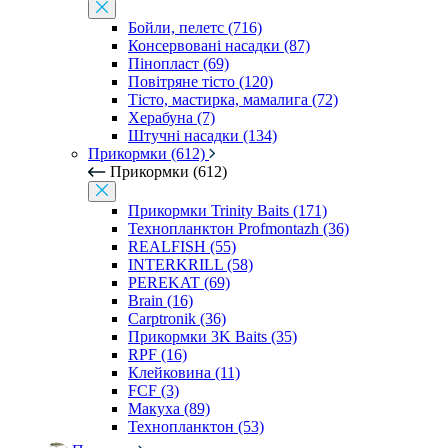
Бойли, пелетс (716)
Консервовані насадки (87)
Пінопласт (69)
Повітряне тісто (120)
Тісто, мастирка, мамалига (72)
Херабуна (7)
Штучні насадки (134)
Прикормки (612)
Прикормки (612)
Прикормки Trinity Baits (171)
Технопланктон Profmontazh (36)
REALFISH (55)
INTERKRILL (58)
PEREKAT (69)
Brain (16)
Carptronik (36)
Прикормки 3K Baits (35)
RPF (16)
Клейковина (11)
FCF (3)
Макуха (89)
Технопланктон (53)