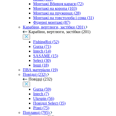
Монтажі Вбивця карася (72)
Монтажі на коропа (103)
Монтажі на пружинах (28)
Монтажі на товстолоба і сома (31)
Фідерні монтажі (87)
Карабіни, вертлюги, застібки (201)
Карабіни, вертлюги, застібки (201)
FishingRoi (52)
Gurza (71)
Intech (14)
SASAME (15)
Select (30)
Інші (18)
ПВА матеріали (19)
Повідці (232)
Повідці (232)
Gurza (59)
Intech (7)
Ukrspin (56)
Повідці Select (35)
Різні (75)
Поплавці (795)