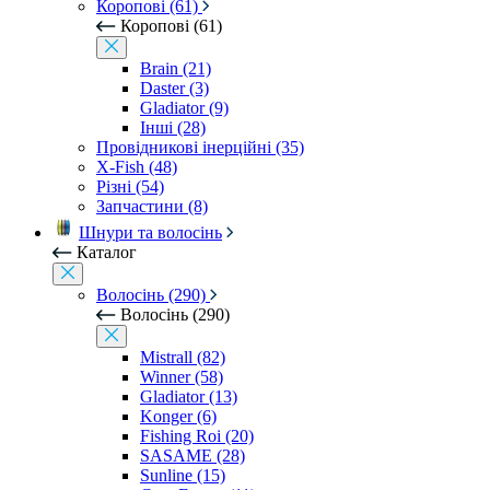
Коропові (61)
Коропові (61)
Brain (21)
Daster (3)
Gladiator (9)
Інші (28)
Провідникові інерційні (35)
X-Fish (48)
Різні (54)
Запчастини (8)
Шнури та волосінь
Каталог
Волосінь (290)
Волосінь (290)
Mistrall (82)
Winner (58)
Gladiator (13)
Konger (6)
Fishing Roi (20)
SASAME (28)
Sunline (15)