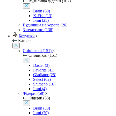
Вудилища фідерні (107)
Brain (69)
X-Fish (13)
Інші (25)
Вудилища на коропа (26)
Запчастини (138)
Котушки
Каталог
Спінінгові (151)
Спінінгові (151)
Daster (3)
Favorite (41)
Gladiator (25)
Select (62)
Shimano (16)
Інші (4)
Фідерні (58)
Фідерні (58)
Brain (38)
Інші (20)