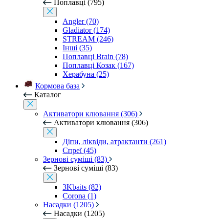
Поплавці (795)
Angler (70)
Gladiator (174)
STREAM (246)
Інші (35)
Поплавці Brain (78)
Поплавці Козак (167)
Херабуна (25)
Кормова база
Каталог
Активатори клювання (306)
Активатори клювання (306)
Діпи, ліквіди, атрактанти (261)
Спреї (45)
Зернові суміші (83)
Зернові суміші (83)
3Kbaits (82)
Corona (1)
Насадки (1205)
Насадки (1205)