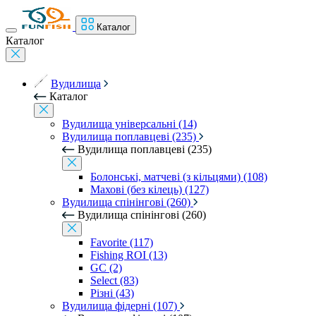
Каталог
Каталог
Вудилища
Каталог
Вудилища універсальні (14)
Вудилища поплавцеві (235)
Вудилища поплавцеві (235)
Болонські, матчеві (з кільцями) (108)
Махові (без кілець) (127)
Вудилища спінінгові (260)
Вудилища спінінгові (260)
Favorite (117)
Fishing ROI (13)
GC (2)
Select (83)
Різні (43)
Вудилища фідерні (107)