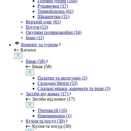
Головні убори (104)
Рукавички (37)
Термобілизна (61)
Шкарпетки (31)
Верхній одяг (61)
Взуття (13)
Окуляри поляризаційні (34)
Інше (11)
Кемпінг та туризм
Каталог
Бівак (58)
Бівак (58)
Палатки та аксесуари (2)
Складані Меблі (53)
Спальні мішки, каремати та інше (3)
Засоби від комах (17)
Засоби від комах (17)
Thermacell (16)
Накомарники (1)
Кухня та посуд (30)
Кухня та посуд (30)