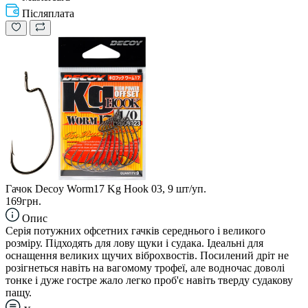
Післяплата
Гачок Decoy Worm17 Kg Hook 03, 9 шт/уп.
169грн.
Опис
Серія потужних офсетних гачків середнього і великого
розміру. Підходять для лову щуки і судака. Ідеальні для
оснащення великих щучих віброхвостів. Посилений дріт не
розігнеться навіть на вагомому трофеї, але водночас доволі
тонке і дуже гостре жало легко проб'є навіть тверду судакову
пащу.