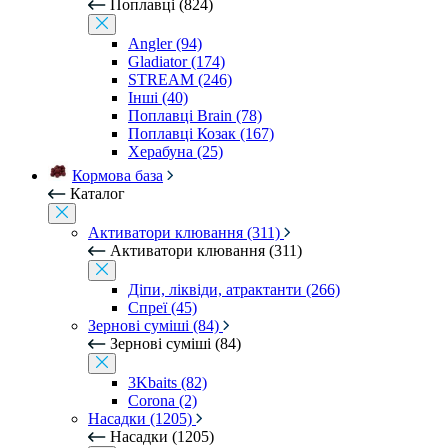
Поплавці (824)
Angler (94)
Gladiator (174)
STREAM (246)
Інші (40)
Поплавці Brain (78)
Поплавці Козак (167)
Херабуна (25)
Кормова база
Каталог
Активатори клювання (311)
Активатори клювання (311)
Діпи, ліквіди, атрактанти (266)
Спреї (45)
Зернові суміші (84)
Зернові суміші (84)
3Kbaits (82)
Corona (2)
Насадки (1205)
Насадки (1205)