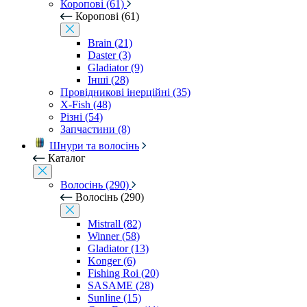
Коропові (61)
Коропові (61)
Brain (21)
Daster (3)
Gladiator (9)
Інші (28)
Провідникові інерційні (35)
X-Fish (48)
Різні (54)
Запчастини (8)
Шнури та волосінь
Каталог
Волосінь (290)
Волосінь (290)
Mistrall (82)
Winner (58)
Gladiator (13)
Konger (6)
Fishing Roi (20)
SASAME (28)
Sunline (15)