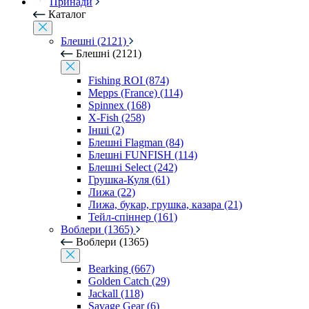
Принади
Каталог
Блешні (2121)
Блешні (2121)
Fishing ROI (874)
Mepps (France) (114)
Spinnex (168)
X-Fish (258)
Інші (2)
Блешні Flagman (84)
Блешні FUNFISH (114)
Блешні Select (242)
Грушка-Куля (61)
Лижа (22)
Лижа, букар, грушка, казара (21)
Тейл-спіннер (161)
Воблери (1365)
Воблери (1365)
Bearking (667)
Golden Catch (29)
Jackall (118)
Savage Gear (6)