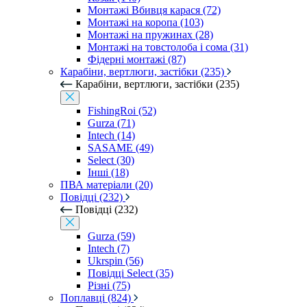
Монтажі Вбивця карася (72)
Монтажі на коропа (103)
Монтажі на пружинах (28)
Монтажі на товстолоба і сома (31)
Фідерні монтажі (87)
Карабіни, вертлюги, застібки (235)
Карабіни, вертлюги, застібки (235)
FishingRoi (52)
Gurza (71)
Intech (14)
SASAME (49)
Select (30)
Інші (18)
ПВА матеріали (20)
Повідці (232)
Повідці (232)
Gurza (59)
Intech (7)
Ukrspin (56)
Повідці Select (35)
Різні (75)
Поплавці (824)