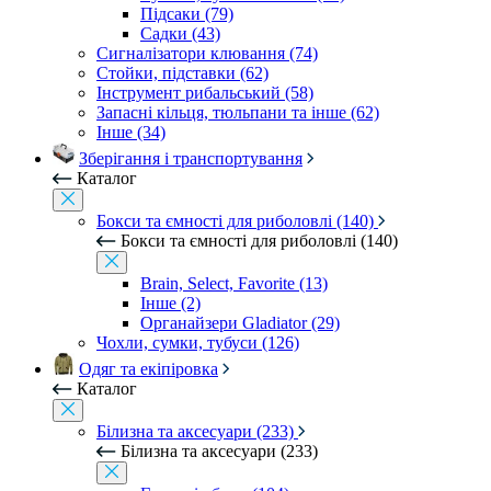
Підсаки (79)
Садки (43)
Сигналізатори клювання (74)
Стойки, підставки (62)
Інструмент рибальський (58)
Запасні кільця, тюльпани та інше (62)
Інше (34)
Зберігання і транспортування
Каталог
Бокси та ємності для риболовлі (140)
Бокси та ємності для риболовлі (140)
Brain, Select, Favorite (13)
Інше (2)
Органайзери Gladiator (29)
Чохли, сумки, тубуси (126)
Одяг та екіпіровка
Каталог
Білизна та аксесуари (233)
Білизна та аксесуари (233)