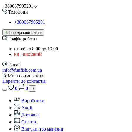
+380667995201
Телефони
+380667995201
Передзвоніть мені
Графік роботи
пн-сб - з 8.00 до 19.00
нд - вихідний
E-mail
info@funfish.com.ua
Ми в соцмережах
Перейти до контактів
0
0
0
Виробники
Акції
Доставка
Оплата
Відгуки про магазин