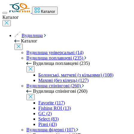
Каталог
Каталог
Вудилища
Каталог
Вудилища універсальні (14)
Вудилища поплавцеві (235)
Вудилища поплавцеві (235)
Болонські, матчеві (з кільцями) (108)
Махові (без кілець) (127)
Вудилища спінінгові (260)
Вудилища спінінгові (260)
Favorite (117)
Fishing ROI (13)
GC (2)
Select (83)
Різні (43)
Вудилища фідерні (107)