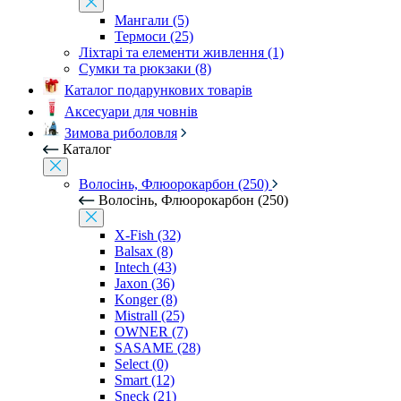
Мангали (5)
Термоси (25)
Ліхтарі та елементи живлення (1)
Сумки та рюкзаки (8)
Каталог подарункових товарів
Аксесуари для човнів
Зимова риболовля
Каталог
Волосінь, Флюорокарбон (250)
Волосінь, Флюорокарбон (250)
X-Fish (32)
Balsax (8)
Intech (43)
Jaxon (36)
Konger (8)
Mistrall (25)
OWNER (7)
SASAME (28)
Select (0)
Smart (12)
Sneck (21)