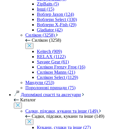
ZipBaits (5)
Інші (15)
Воблер Jaxon (124)
Воблери Select (330)
Воблери X-Fish (29)
Gladiator (42)
Силікон (3258)
Силікон (3258)
Keitech (909)
RELAX (1122)
Savage Gear (61)
Силікон Frenzy Frog (16)
Силікон Manns (21)
Силікон Select (1129)
Мандули (253)
Поролонові принади (75)
Допоміжні снасті та аксесуари
Каталог
Садки, підсаки, кукани та інше (149)
Садки, підсаки, кукани та інше (149)
Кукани, сушки та інше (27)