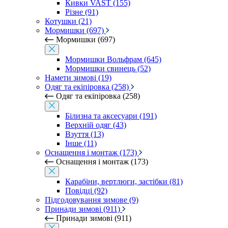
Кивки VAST (155)
Різне (91)
Котушки (21)
Мормишки (697)
Мормишки (697)
Мормишки Вольфрам (645)
Мормишки свинець (52)
Намети зимові (19)
Одяг та екіпіровка (258)
Одяг та екіпіровка (258)
Білизна та аксесуари (191)
Верхній одяг (43)
Взуття (13)
Інше (11)
Оснащення і монтаж (173)
Оснащення і монтаж (173)
Карабіни, вертлюги, застібки (81)
Повідці (92)
Підгодовування зимове (9)
Принади зимові (911)
Принади зимові (911)