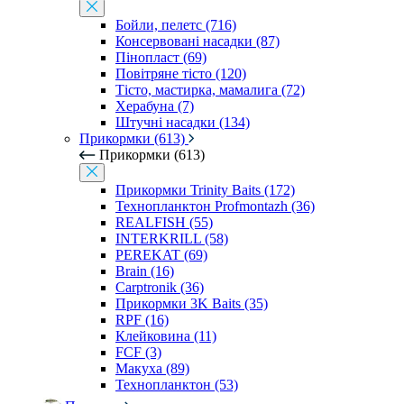
Бойли, пелетс (716)
Консервовані насадки (87)
Пінопласт (69)
Повітряне тісто (120)
Тісто, мастирка, мамалига (72)
Херабуна (7)
Штучні насадки (134)
Прикормки (613)
Прикормки (613)
Прикормки Trinity Baits (172)
Технопланктон Profmontazh (36)
REALFISH (55)
INTERKRILL (58)
PEREKAT (69)
Brain (16)
Carptronik (36)
Прикормки 3K Baits (35)
RPF (16)
Клейковина (11)
FCF (3)
Макуха (89)
Технопланктон (53)