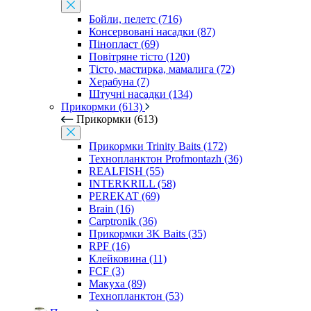
Бойли, пелетс (716)
Консервовані насадки (87)
Пінопласт (69)
Повітряне тісто (120)
Тісто, мастирка, мамалига (72)
Херабуна (7)
Штучні насадки (134)
Прикормки (613)
Прикормки (613)
Прикормки Trinity Baits (172)
Технопланктон Profmontazh (36)
REALFISH (55)
INTERKRILL (58)
PEREKAT (69)
Brain (16)
Carptronik (36)
Прикормки 3K Baits (35)
RPF (16)
Клейковина (11)
FCF (3)
Макуха (89)
Технопланктон (53)