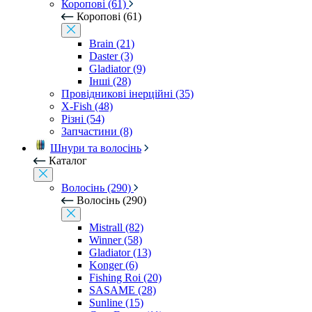
Коропові (61)
Коропові (61)
Brain (21)
Daster (3)
Gladiator (9)
Інші (28)
Провідникові інерційні (35)
X-Fish (48)
Різні (54)
Запчастини (8)
Шнури та волосінь
Каталог
Волосінь (290)
Волосінь (290)
Mistrall (82)
Winner (58)
Gladiator (13)
Konger (6)
Fishing Roi (20)
SASAME (28)
Sunline (15)