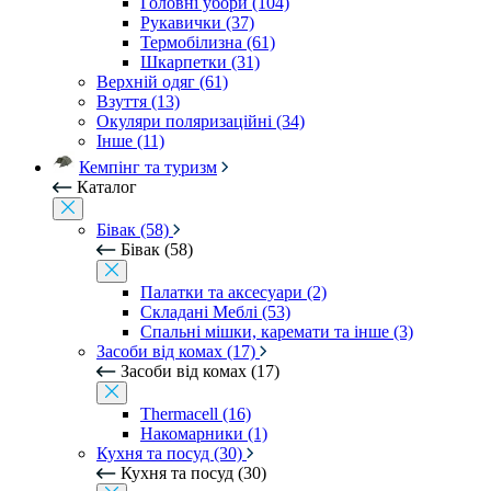
Головні убори (104)
Рукавички (37)
Термобілизна (61)
Шкарпетки (31)
Верхній одяг (61)
Взуття (13)
Окуляри поляризаційні (34)
Інше (11)
Кемпінг та туризм
Каталог
Бівак (58)
Бівак (58)
Палатки та аксесуари (2)
Складані Меблі (53)
Спальні мішки, каремати та інше (3)
Засоби від комах (17)
Засоби від комах (17)
Thermacell (16)
Накомарники (1)
Кухня та посуд (30)
Кухня та посуд (30)