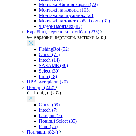
Монтажі Вбивця карася (72)
Монтажі на коропа (103)
Монтажі на пружинах (28)
Монтажі на товстолоба і сома (31)
Фідерні монтажі (87)
Карабіни, вертлюги, застібки (235)
Карабіни, вертлюги, застібки (235)
FishingRoi (52)
Gurza (71)
Intech (14)
SASAME (49)
Select (30)
Інші (18)
ПВА матеріали (20)
Повідці (232)
Повідці (232)
Gurza (59)
Intech (7)
Ukrspin (56)
Повідці Select (35)
Різні (75)
Поплавці (824)