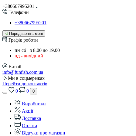
+380667995201
Телефони
+380667995201
Передзвоніть мені
Графік роботи
пн-сб - з 8.00 до 19.00
нд - вихідний
E-mail
info@funfish.com.ua
Ми в соцмережах
Перейти до контактів
0
0
0
Виробники
Акції
Доставка
Оплата
Відгуки про магазин