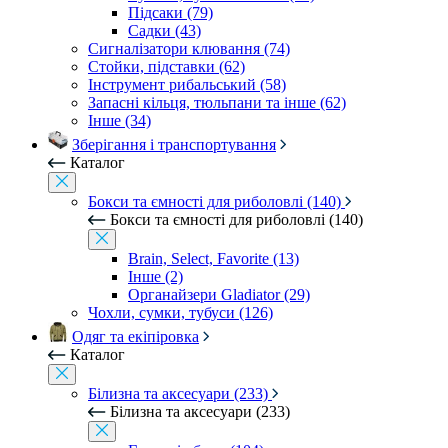
Підсаки (79)
Садки (43)
Сигналізатори клювання (74)
Стойки, підставки (62)
Інструмент рибальський (58)
Запасні кільця, тюльпани та інше (62)
Інше (34)
Зберігання і транспортування
Каталог
Бокси та ємності для риболовлі (140)
Бокси та ємності для риболовлі (140)
Brain, Select, Favorite (13)
Інше (2)
Органайзери Gladiator (29)
Чохли, сумки, тубуси (126)
Одяг та екіпіровка
Каталог
Білизна та аксесуари (233)
Білизна та аксесуари (233)