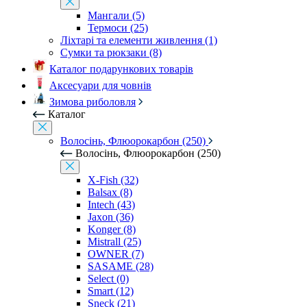
Мангали (5)
Термоси (25)
Ліхтарі та елементи живлення (1)
Сумки та рюкзаки (8)
Каталог подарункових товарів
Аксесуари для човнів
Зимова риболовля
Каталог
Волосінь, Флюорокарбон (250)
Волосінь, Флюорокарбон (250)
X-Fish (32)
Balsax (8)
Intech (43)
Jaxon (36)
Konger (8)
Mistrall (25)
OWNER (7)
SASAME (28)
Select (0)
Smart (12)
Sneck (21)