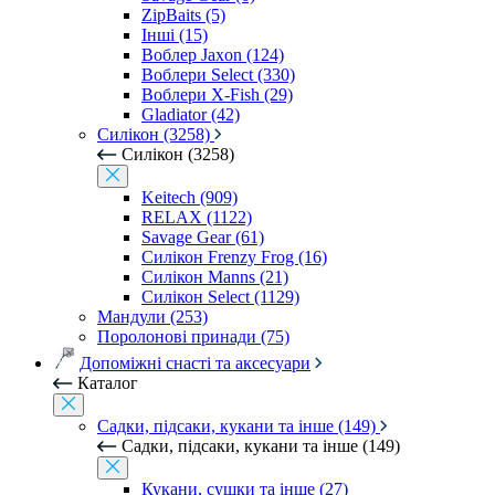
ZipBaits (5)
Інші (15)
Воблер Jaxon (124)
Воблери Select (330)
Воблери X-Fish (29)
Gladiator (42)
Силікон (3258)
Силікон (3258)
Keitech (909)
RELAX (1122)
Savage Gear (61)
Силікон Frenzy Frog (16)
Силікон Manns (21)
Силікон Select (1129)
Мандули (253)
Поролонові принади (75)
Допоміжні снасті та аксесуари
Каталог
Садки, підсаки, кукани та інше (149)
Садки, підсаки, кукани та інше (149)
Кукани, сушки та інше (27)