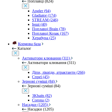
Поплавці (824)
Angler (94)
Gladiator (174)
STREAM (246)
Інші (40)
Поплавці Brain (78)
Поплавці Козак (167)
Херабуна (25)
Кормова база
Каталог
Активатори клювання (311)
Активатори клювання (311)
Діпи, ліквіди, атрактанти (266)
Спреї (45)
Зернові суміші (84)
Зернові суміші (84)
3Kbaits (82)
Corona (2)
Насадки (1205)
Насадки (1205)