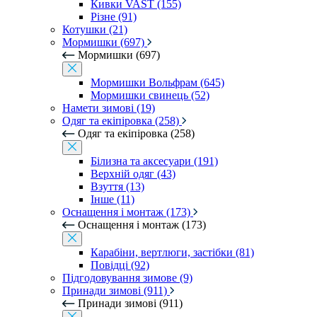
Кивки VAST (155)
Різне (91)
Котушки (21)
Мормишки (697)
Мормишки (697)
Мормишки Вольфрам (645)
Мормишки свинець (52)
Намети зимові (19)
Одяг та екіпіровка (258)
Одяг та екіпіровка (258)
Білизна та аксесуари (191)
Верхній одяг (43)
Взуття (13)
Інше (11)
Оснащення і монтаж (173)
Оснащення і монтаж (173)
Карабіни, вертлюги, застібки (81)
Повідці (92)
Підгодовування зимове (9)
Принади зимові (911)
Принади зимові (911)