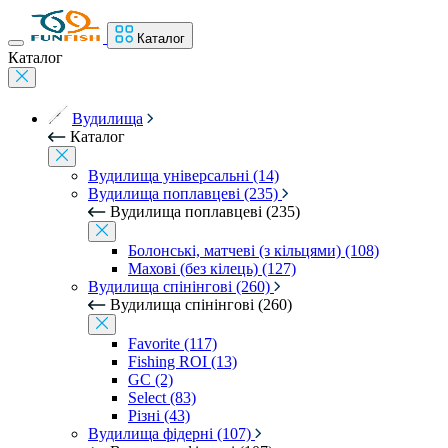
Каталог
Каталог
Вудилища
Каталог
Вудилища універсальні (14)
Вудилища поплавцеві (235)
Вудилища поплавцеві (235)
Болонські, матчеві (з кільцями) (108)
Махові (без кілець) (127)
Вудилища спінінгові (260)
Вудилища спінінгові (260)
Favorite (117)
Fishing ROI (13)
GC (2)
Select (83)
Різні (43)
Вудилища фідерні (107)