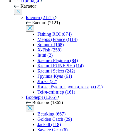
Принади
Каталог
Блешні (2121)
Блешні (2121)
Fishing ROI (874)
Mepps (France) (114)
Spinnex (168)
X-Fish (258)
Інші (2)
Блешні Flagman (84)
Блешні FUNFISH (114)
Блешні Select (242)
Грушка-Куля (61)
Лижа (22)
Лижа, букар, грушка, казара (21)
Тейл-спіннер (161)
Воблери (1365)
Воблери (1365)
Bearking (667)
Golden Catch (29)
Jackall (118)
Savage Gear (6)