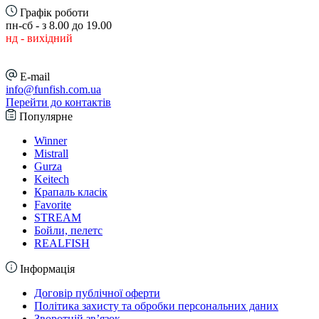
Графік роботи
пн-сб - з 8.00 до 19.00
нд - вихідний
E-mail
info@funfish.com.ua
Перейти до контактів
Популярне
Winner
Mistrall
Gurza
Keitech
Крапаль класік
Favorite
STREAM
Бойли, пелетс
REALFISH
Інформація
Договір публічної оферти
Політика захисту та обробки персональних даних
Зворотній зв’язок