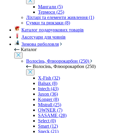
Мангали (5)
Термоси (25)
Ліхтарі та елементи живлення (1)
Сумки та рюкзаки (8)
Каталог подарункових товарів
Аксесуари для човнів
Зимова риболовля
Каталог
Волосінь, Флюорокарбон (250)
Волосінь, Флюорокарбон (250)
X-Fish (32)
Balsax (8)
Intech (43)
Jaxon (36)
Konger (8)
Mistrall (25)
OWNER (7)
SASAME (28)
Select (0)
Smart (12)
Sneck (21)