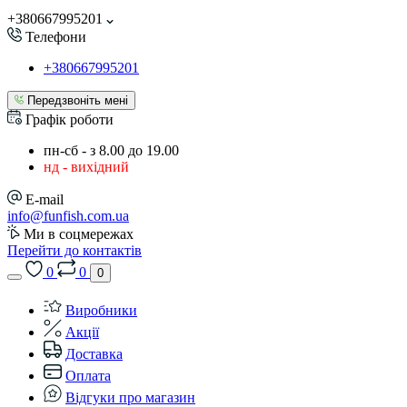
+380667995201
Телефони
+380667995201
Передзвоніть мені
Графік роботи
пн-сб - з 8.00 до 19.00
нд - вихідний
E-mail
info@funfish.com.ua
Ми в соцмережах
Перейти до контактів
0
0
0
Виробники
Акції
Доставка
Оплата
Відгуки про магазин