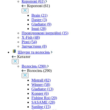
Коропові (61)
Коропові (61)
Brain (21)
Daster (3)
Gladiator (9)
Інші (28)
Провідникові інерційні (35)
X-Fish (48)
Різні (54)
Запчастини (8)
Шнури та волосінь
Каталог
Волосінь (290)
Волосінь (290)
Mistrall (82)
Winner (58)
Gladiator (13)
Konger (6)
Fishing Roi (20)
SASAME (28)
Sunline (15)