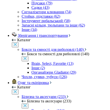
Підсаки (79)
Садки (43)
Сигналізатори клювання (74)
Стойки, підставки (62)
Інструмент рибальський (58)
Запасні кільця, тюльпани та інше (62)
Інше (34)
Зберігання і транспортування
Каталог
Бокси та ємності для риболовлі (140)
Бокси та ємності для риболовлі (140)
Brain, Select, Favorite (13)
Інше (2)
Органайзери Gladiator (29)
Чохли, сумки, тубуси (126)
Одяг та екіпіровка
Каталог
Білизна та аксесуари (233)
Білизна та аксесуари (233)