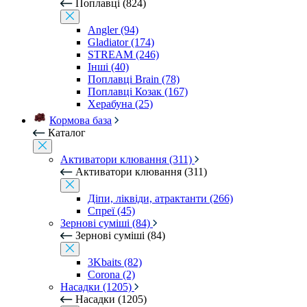
Поплавці (824)
Angler (94)
Gladiator (174)
STREAM (246)
Інші (40)
Поплавці Brain (78)
Поплавці Козак (167)
Херабуна (25)
Кормова база
Каталог
Активатори клювання (311)
Активатори клювання (311)
Діпи, ліквіди, атрактанти (266)
Спреї (45)
Зернові суміші (84)
Зернові суміші (84)
3Kbaits (82)
Corona (2)
Насадки (1205)
Насадки (1205)