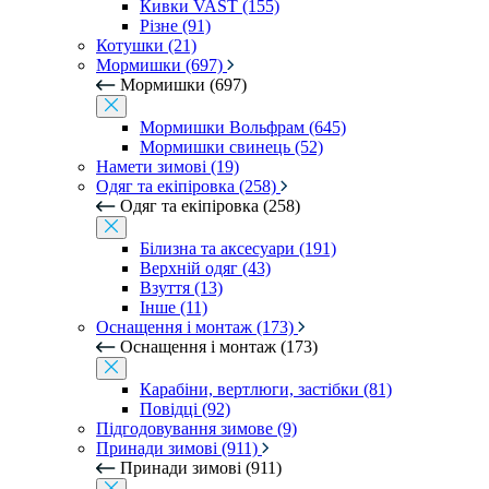
Кивки VAST (155)
Різне (91)
Котушки (21)
Мормишки (697)
Мормишки (697)
Мормишки Вольфрам (645)
Мормишки свинець (52)
Намети зимові (19)
Одяг та екіпіровка (258)
Одяг та екіпіровка (258)
Білизна та аксесуари (191)
Верхній одяг (43)
Взуття (13)
Інше (11)
Оснащення і монтаж (173)
Оснащення і монтаж (173)
Карабіни, вертлюги, застібки (81)
Повідці (92)
Підгодовування зимове (9)
Принади зимові (911)
Принади зимові (911)