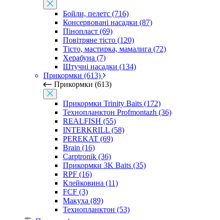
Бойли, пелетс (716)
Консервовані насадки (87)
Пінопласт (69)
Повітряне тісто (120)
Тісто, мастирка, мамалига (72)
Херабуна (7)
Штучні насадки (134)
Прикормки (613)
Прикормки (613)
Прикормки Trinity Baits (172)
Технопланктон Profmontazh (36)
REALFISH (55)
INTERKRILL (58)
PEREKAT (69)
Brain (16)
Carptronik (36)
Прикормки 3K Baits (35)
RPF (16)
Клейковина (11)
FCF (3)
Макуха (89)
Технопланктон (53)