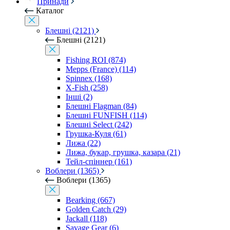
Принади
Каталог
Блешні (2121)
Блешні (2121)
Fishing ROI (874)
Mepps (France) (114)
Spinnex (168)
X-Fish (258)
Інші (2)
Блешні Flagman (84)
Блешні FUNFISH (114)
Блешні Select (242)
Грушка-Куля (61)
Лижа (22)
Лижа, букар, грушка, казара (21)
Тейл-спіннер (161)
Воблери (1365)
Воблери (1365)
Bearking (667)
Golden Catch (29)
Jackall (118)
Savage Gear (6)