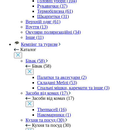
Головні убори (104)
Рукавички (37)
Термобілизна (61)
Шкарпетки (31)
Верхній одяг (61)
Взуття (13)
Окуляри поляризаційні (34)
Інше (11)
Кемпінг та туризм
Каталог
Бівак (58)
Бівак (58)
Палатки та аксесуари (2)
Складані Меблі (53)
Спальні мішки, каремати та інше (3)
Засоби від комах (17)
Засоби від комах (17)
Thermacell (16)
Накомарники (1)
Кухня та посуд (30)
Кухня та посуд (30)