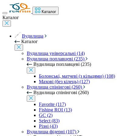
Каталог
Каталог
Вудилища
Каталог
Вудилища універсальні (14)
Вудилища поплавцеві (235)
Вудилища поплавцеві (235)
Болонські, матчеві (з кільцями) (108)
Махові (без кілець) (127)
Вудилища спінінгові (260)
Вудилища спінінгові (260)
Favorite (117)
Fishing ROI (13)
GC (2)
Select (83)
Різні (43)
Вудилища фідерні (107)