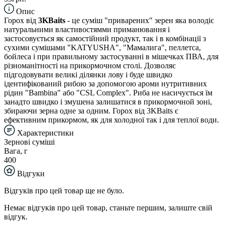
Опис
Горох від
3KBaits
- це суміш "приварених" зерен яка володіє
натуральними властивостямми приманювання і
застосовується як самостійний продукт, так і в комбінації з
сухими сумішами "KATYUSHA", "Мамалига", пеллетса,
бойлеса і при правильному застосуванні в мішечках ПВА, для
різноманітності на прикормочном столі. Дозволяє
підгодовувати великі ділянки лову і буде швидко
ідентифікований рибою за допомогою ароми нутритивних
рідин "Bambina" або "CSL Complex". Риба не насичується їм
занадто швидко і змушена залишатися в прикормочной зоні,
збираючи зерна одне за одним. Горох від 3KBaits є
ефективним прикормом, як для холодної так і для теплої води.
Характеристики
Зернові суміші
Вага, г
400
Відгуки
Відгуків про цей товар ще не було.
Немає відгуків про цей товар, станьте першим, залиште свій
відгук.