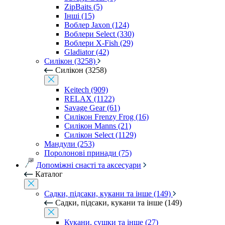
ZipBaits (5)
Інші (15)
Воблер Jaxon (124)
Воблери Select (330)
Воблери X-Fish (29)
Gladiator (42)
Силікон (3258)
Силікон (3258)
Keitech (909)
RELAX (1122)
Savage Gear (61)
Силікон Frenzy Frog (16)
Силікон Manns (21)
Силікон Select (1129)
Мандули (253)
Поролонові принади (75)
Допоміжні снасті та аксесуари
Каталог
Садки, підсаки, кукани та інше (149)
Садки, підсаки, кукани та інше (149)
Кукани, сушки та інше (27)