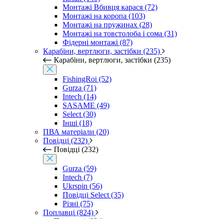
Монтажі Вбивця карася (72)
Монтажі на коропа (103)
Монтажі на пружинах (28)
Монтажі на товстолоба і сома (31)
Фідерні монтажі (87)
Карабіни, вертлюги, застібки (235)
Карабіни, вертлюги, застібки (235)
FishingRoi (52)
Gurza (71)
Intech (14)
SASAME (49)
Select (30)
Інші (18)
ПВА матеріали (20)
Повідці (232)
Повідці (232)
Gurza (59)
Intech (7)
Ukrspin (56)
Повідці Select (35)
Різні (75)
Поплавці (824)