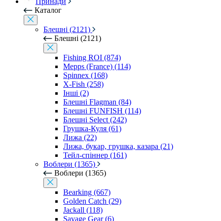
Принади
Каталог
Блешні (2121)
Блешні (2121)
Fishing ROI (874)
Mepps (France) (114)
Spinnex (168)
X-Fish (258)
Інші (2)
Блешні Flagman (84)
Блешні FUNFISH (114)
Блешні Select (242)
Грушка-Куля (61)
Лижа (22)
Лижа, букар, грушка, казара (21)
Тейл-спіннер (161)
Воблери (1365)
Воблери (1365)
Bearking (667)
Golden Catch (29)
Jackall (118)
Savage Gear (6)