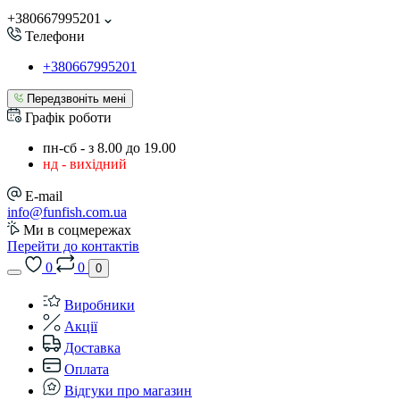
+380667995201
Телефони
+380667995201
Передзвоніть мені
Графік роботи
пн-сб - з 8.00 до 19.00
нд - вихідний
E-mail
info@funfish.com.ua
Ми в соцмережах
Перейти до контактів
0
0
0
Виробники
Акції
Доставка
Оплата
Відгуки про магазин