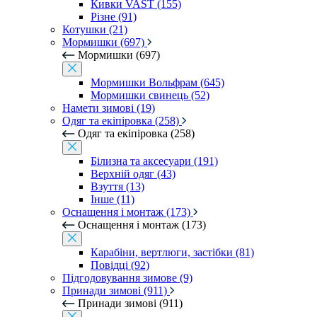
Кивки VAST (155)
Різне (91)
Котушки (21)
Мормишки (697)
Мормишки (697)
Мормишки Вольфрам (645)
Мормишки свинець (52)
Намети зимові (19)
Одяг та екіпіровка (258)
Одяг та екіпіровка (258)
Білизна та аксесуари (191)
Верхній одяг (43)
Взуття (13)
Інше (11)
Оснащення і монтаж (173)
Оснащення і монтаж (173)
Карабіни, вертлюги, застібки (81)
Повідці (92)
Підгодовування зимове (9)
Принади зимові (911)
Принади зимові (911)