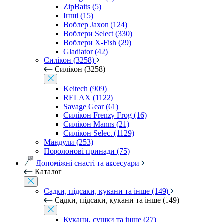
ZipBaits (5)
Інші (15)
Воблер Jaxon (124)
Воблери Select (330)
Воблери X-Fish (29)
Gladiator (42)
Силікон (3258)
Силікон (3258)
Keitech (909)
RELAX (1122)
Savage Gear (61)
Силікон Frenzy Frog (16)
Силікон Manns (21)
Силікон Select (1129)
Мандули (253)
Поролонові принади (75)
Допоміжні снасті та аксесуари
Каталог
Садки, підсаки, кукани та інше (149)
Садки, підсаки, кукани та інше (149)
Кукани, сушки та інше (27)