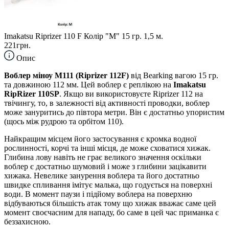
Imakatsu Riprizer 110 F Колір "M" 15 гр. 1,5 м.
221грн.
Опис
Воблер міноу M111 (Riprizer 112F)
від Bearking вагою 15 гр.
та довжиною 112 мм. Цей воблер є реплікою на
Imakatsu
RipRizer 110SP
. Якщо ви використовуєте Riprizer 112 на
твічингу, то, в залежності від активності проводки, воблер
може зануритись до півтора метри. Він є достатньо упористим
(щось між рудрою та орбітом 110).
Найкращим місцем його застосування є кромка водної
рослинності, корчі та інші місця, де може сховатися хижак.
Глибина лову навіть не грає великого значення оскільки
воблер є достатньо шумовий і може з глибини зацікавити
хижака. Невелике занурення воблера та його достатньо
швидке спливання імітує малька, що годується на поверхні
води. В момент паузи і підйому воблера на поверхню
відбуваються більшість атак тому що хижак вважає саме цей
момент своєчасним для нападу, бо саме в цей час приманка є
беззахисною.