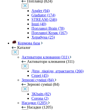
Поплавці (824)
Angler (94)
Gladiator (174)
STREAM (246)
Інші (40)
Поплавці Brain (78)
Поплавці Козак (167)
Херабуна (25)
Кормова база
Каталог
Активатори клювання (311)
Активатори клювання (311)
Діпи, ліквіди, атрактанти (266)
Спреї (45)
Зернові суміші (84)
Зернові суміші (84)
3Kbaits (82)
Corona (2)
Насадки (1205)
Насадки (1205)