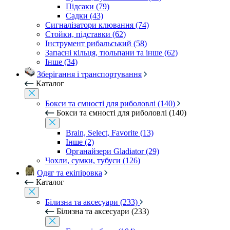
Підсаки (79)
Садки (43)
Сигналізатори клювання (74)
Стойки, підставки (62)
Інструмент рибальський (58)
Запасні кільця, тюльпани та інше (62)
Інше (34)
Зберігання і транспортування
Каталог
Бокси та ємності для риболовлі (140)
Бокси та ємності для риболовлі (140)
Brain, Select, Favorite (13)
Інше (2)
Органайзери Gladiator (29)
Чохли, сумки, тубуси (126)
Одяг та екіпіровка
Каталог
Білизна та аксесуари (233)
Білизна та аксесуари (233)