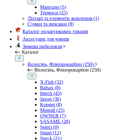
Мангали (5)
Термоси (25)
Ліхтарі та елементи живлення (1)
Сумки та рюкзаки (8)
Каталог подарункових товарів
Аксесуари для човнів
Зимова риболовля
Каталог
Волосінь, Флюорокарбон (250)
Волосінь, Флюорокарбон (250)
X-Fish (32)
Balsax (8)
Intech (43)
Jaxon (36)
Konger (8)
Mistrall (25)
OWNER (7)
SASAME (28)
Select (0)
Smart (12)
Sneck (21)