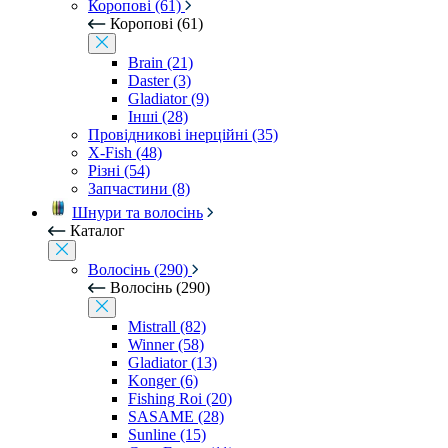
Коропові (61)
Коропові (61)
Brain (21)
Daster (3)
Gladiator (9)
Інші (28)
Провідникові інерційні (35)
X-Fish (48)
Різні (54)
Запчастини (8)
Шнури та волосінь
Каталог
Волосінь (290)
Волосінь (290)
Mistrall (82)
Winner (58)
Gladiator (13)
Konger (6)
Fishing Roi (20)
SASAME (28)
Sunline (15)