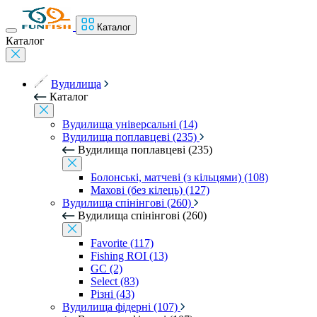
Каталог
Каталог
Вудилища
Каталог
Вудилища універсальні (14)
Вудилища поплавцеві (235)
Вудилища поплавцеві (235)
Болонські, матчеві (з кільцями) (108)
Махові (без кілець) (127)
Вудилища спінінгові (260)
Вудилища спінінгові (260)
Favorite (117)
Fishing ROI (13)
GC (2)
Select (83)
Різні (43)
Вудилища фідерні (107)