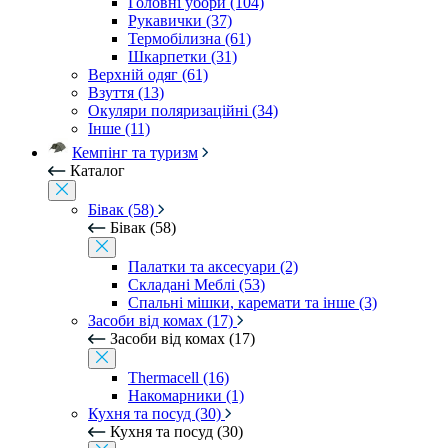
Головні убори (104)
Рукавички (37)
Термобілизна (61)
Шкарпетки (31)
Верхній одяг (61)
Взуття (13)
Окуляри поляризаційні (34)
Інше (11)
Кемпінг та туризм
Каталог
Бівак (58)
Бівак (58)
Палатки та аксесуари (2)
Складані Меблі (53)
Спальні мішки, каремати та інше (3)
Засоби від комах (17)
Засоби від комах (17)
Thermacell (16)
Накомарники (1)
Кухня та посуд (30)
Кухня та посуд (30)