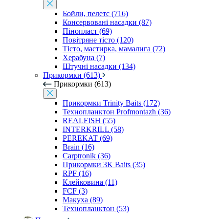
Бойли, пелетс (716)
Консервовані насадки (87)
Пінопласт (69)
Повітряне тісто (120)
Тісто, мастирка, мамалига (72)
Херабуна (7)
Штучні насадки (134)
Прикормки (613)
Прикормки (613)
Прикормки Trinity Baits (172)
Технопланктон Profmontazh (36)
REALFISH (55)
INTERKRILL (58)
PEREKAT (69)
Brain (16)
Carptronik (36)
Прикормки 3K Baits (35)
RPF (16)
Клейковина (11)
FCF (3)
Макуха (89)
Технопланктон (53)