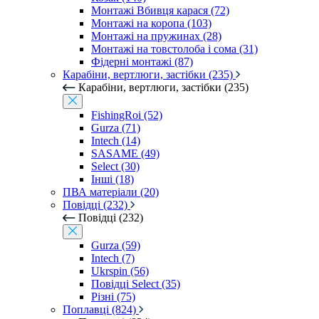
Монтажі Вбивця карася (72)
Монтажі на коропа (103)
Монтажі на пружинах (28)
Монтажі на товстолоба і сома (31)
Фідерні монтажі (87)
Карабіни, вертлюги, застібки (235)
Карабіни, вертлюги, застібки (235)
FishingRoi (52)
Gurza (71)
Intech (14)
SASAME (49)
Select (30)
Інші (18)
ПВА матеріали (20)
Повідці (232)
Повідці (232)
Gurza (59)
Intech (7)
Ukrspin (56)
Повідці Select (35)
Різні (75)
Поплавці (824)