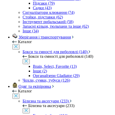
Підсаки (79)
Садки (43)
Сигналізатори клювання (74)
Стойки, підставки (62)
Інструмент рибальський (58)
Запасні кільця, тюльпани та інше (62)
Інше (34)
Зберігання і транспортування
Каталог
Бокси та ємності для риболовлі (140)
Бокси та ємності для риболовлі (140)
Brain, Select, Favorite (13)
Інше (2)
Органайзери Gladiator (29)
Чохли, сумки, тубуси (126)
Одяг та екіпіровка
Каталог
Білизна та аксесуари (233)
Білизна та аксесуари (233)