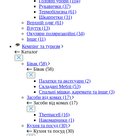
Головні убори (104)
Рукавички (37)
Термобілизна (61)
Шкарпетки (31)
Верхній одяг (61)
Взуття (13)
Окуляри поляризаційні (34)
Інше (11)
Кемпінг та туризм
Каталог
Бівак (58)
Бівак (58)
Палатки та аксесуари (2)
Складані Меблі (53)
Спальні мішки, каремати та інше (3)
Засоби від комах (17)
Засоби від комах (17)
Thermacell (16)
Накомарники (1)
Кухня та посуд (30)
Кухня та посуд (30)