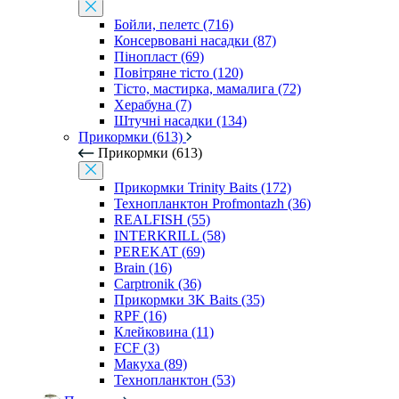
Бойли, пелетс (716)
Консервовані насадки (87)
Пінопласт (69)
Повітряне тісто (120)
Тісто, мастирка, мамалига (72)
Херабуна (7)
Штучні насадки (134)
Прикормки (613)
Прикормки (613)
Прикормки Trinity Baits (172)
Технопланктон Profmontazh (36)
REALFISH (55)
INTERKRILL (58)
PEREKAT (69)
Brain (16)
Carptronik (36)
Прикормки 3K Baits (35)
RPF (16)
Клейковина (11)
FCF (3)
Макуха (89)
Технопланктон (53)