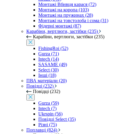
Монтажі Вбивця карася (72)
Монтажі на коропа (103)
Монтажі на пружинах (28)
Монтажі на товстолоба і сома (31)
Фідерні монтажі (87)
Карабіни, вертлюги, застібки (235)
Карабіни, вертлюги, застібки (235)
FishingRoi (52)
Gurza (71)
Intech (14)
SASAME (49)
Select (30)
Інші (18)
ПВА матеріали (20)
Повідці (232)
Повідці (232)
Gurza (59)
Intech (7)
Ukrspin (56)
Повідці Select (35)
Різні (75)
Поплавці (824)