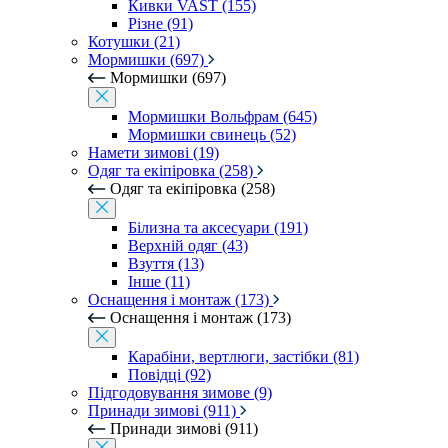
Кивки VAST (155)
Різне (91)
Котушки (21)
Мормишки (697)
Мормишки (697)
Мормишки Вольфрам (645)
Мормишки свинець (52)
Намети зимові (19)
Одяг та екіпіровка (258)
Одяг та екіпіровка (258)
Білизна та аксесуари (191)
Верхній одяг (43)
Взуття (13)
Інше (11)
Оснащення і монтаж (173)
Оснащення і монтаж (173)
Карабіни, вертлюги, застібки (81)
Повідці (92)
Підгодовування зимове (9)
Принади зимові (911)
Принади зимові (911)