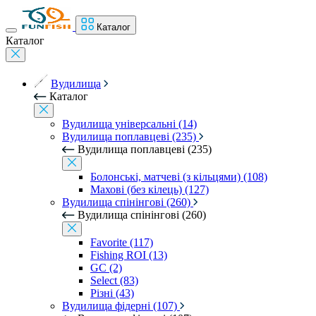
Каталог
Каталог
Вудилища
Каталог
Вудилища універсальні (14)
Вудилища поплавцеві (235)
Вудилища поплавцеві (235)
Болонські, матчеві (з кільцями) (108)
Махові (без кілець) (127)
Вудилища спінінгові (260)
Вудилища спінінгові (260)
Favorite (117)
Fishing ROI (13)
GC (2)
Select (83)
Різні (43)
Вудилища фідерні (107)