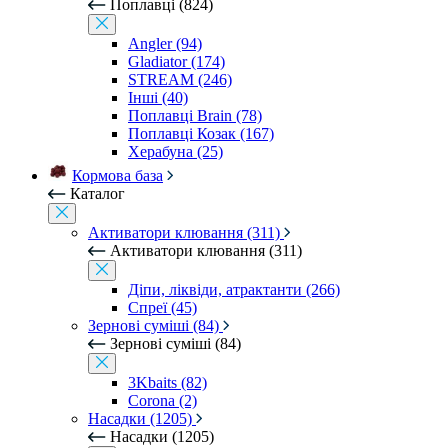
Поплавці (824)
Angler (94)
Gladiator (174)
STREAM (246)
Інші (40)
Поплавці Brain (78)
Поплавці Козак (167)
Херабуна (25)
Кормова база
Каталог
Активатори клювання (311)
Активатори клювання (311)
Діпи, ліквіди, атрактанти (266)
Спреї (45)
Зернові суміші (84)
Зернові суміші (84)
3Kbaits (82)
Corona (2)
Насадки (1205)
Насадки (1205)