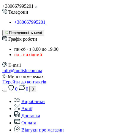
+380667995201
Телефони
+380667995201
Передзвоніть мені
Графік роботи
пн-сб - з 8.00 до 19.00
нд - вихідний
E-mail
info@funfish.com.ua
Ми в соцмережах
Перейти до контактів
0
0
0
Виробники
Акції
Доставка
Оплата
Відгуки про магазин