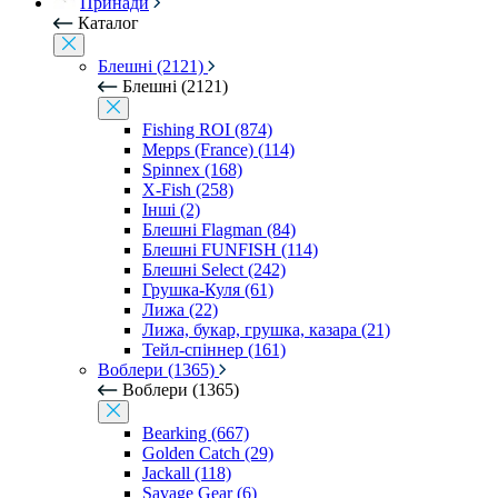
Принади
Каталог
Блешні (2121)
Блешні (2121)
Fishing ROI (874)
Mepps (France) (114)
Spinnex (168)
X-Fish (258)
Інші (2)
Блешні Flagman (84)
Блешні FUNFISH (114)
Блешні Select (242)
Грушка-Куля (61)
Лижа (22)
Лижа, букар, грушка, казара (21)
Тейл-спіннер (161)
Воблери (1365)
Воблери (1365)
Bearking (667)
Golden Catch (29)
Jackall (118)
Savage Gear (6)