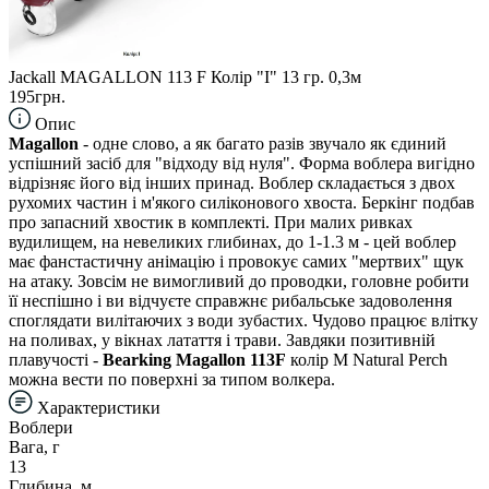
Jackall MAGALLON 113 F Колір "I" 13 гр. 0,3м
195грн.
Опис
Magallon
- одне слово, а як багато разів звучало як єдиний
успішний засіб для "відходу від нуля". Форма воблера вигідно
відрізняє його від інших принад. Воблер складається з двох
рухомих частин і м'якого силіконового хвоста. Беркінг подбав
про запасний хвостик в комплекті. При малих ривках
вудилищем, на невеликих глибинах, до 1-1.3 м - цей воблер
має фанстастичну анімацію і провокує самих "мертвих" щук
на атаку. Зовсім не вимогливий до проводки, головне робити
її неспішно і ви відчуєте справжнє рибальське задоволення
споглядати вилітаючих з води зубастих. Чудово працює влітку
на поливах, у вікнах латаття і трави. Завдяки позитивній
плавучості -
Bearking Magallon 113F
колір M Natural Perch
можна вести по поверхні за типом волкера.
Характеристики
Воблери
Вага, г
13
Глибина, м