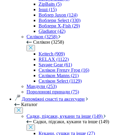
ZipBaits (5)
Інші (15)
Воблер Jaxon (124)
Воблери Select (330)
Воблери X-Fish (29)
Gladiator (42)
Силікон (3258)
Силікон (3258)
Keitech (909)
RELAX (1122)
Savage Gear (61)
Силікон Frenzy Frog (16)
Силікон Manns (21)
Силікон Select (1129)
Мандули (253)
Поролонові принади (75)
Допоміжні снасті та аксесуари
Каталог
Садки, підсаки, кукани та інше (149)
Садки, підсаки, кукани та інше (149)
Кукани, сушки та інше (27)