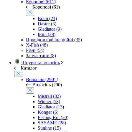
Коропові (61)
Коропові (61)
Brain (21)
Daster (3)
Gladiator (9)
Інші (28)
Провідникові інерційні (35)
X-Fish (48)
Різні (54)
Запчастини (8)
Шнури та волосінь
Каталог
Волосінь (290)
Волосінь (290)
Mistrall (82)
Winner (58)
Gladiator (13)
Konger (6)
Fishing Roi (20)
SASAME (28)
Sunline (15)