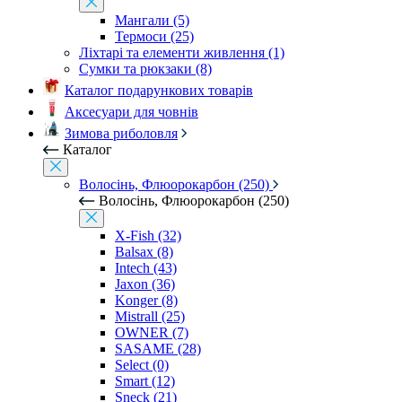
Мангали (5)
Термоси (25)
Ліхтарі та елементи живлення (1)
Сумки та рюкзаки (8)
Каталог подарункових товарів
Аксесуари для човнів
Зимова риболовля
Каталог
Волосінь, Флюорокарбон (250)
Волосінь, Флюорокарбон (250)
X-Fish (32)
Balsax (8)
Intech (43)
Jaxon (36)
Konger (8)
Mistrall (25)
OWNER (7)
SASAME (28)
Select (0)
Smart (12)
Sneck (21)