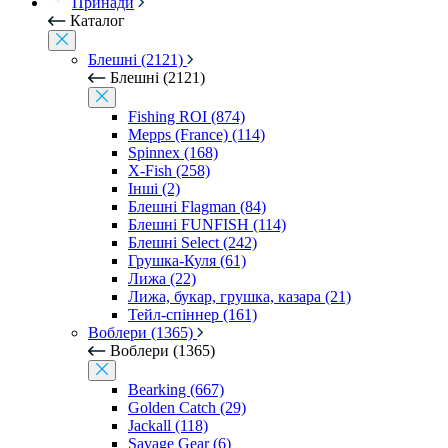
Принади
Каталог
Блешні (2121)
Блешні (2121)
Fishing ROI (874)
Mepps (France) (114)
Spinnex (168)
X-Fish (258)
Інші (2)
Блешні Flagman (84)
Блешні FUNFISH (114)
Блешні Select (242)
Грушка-Куля (61)
Лижа (22)
Лижа, букар, грушка, казара (21)
Тейл-спіннер (161)
Воблери (1365)
Воблери (1365)
Bearking (667)
Golden Catch (29)
Jackall (118)
Savage Gear (6)