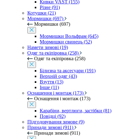
Кивки VAST (155)
Різне (91)
Котушки (21)
Мормишки (697)
Мормишки (697)
Мормишки Вольфрам (645)
Мормишки свинець (52)
Намети зимові (19)
Одяг та екіпіровка (258)
Одяг та екіпіровка (258)
Білизна та аксесуари (191)
Верхній одяг (43)
Взуття (13)
Інше (11)
Оснащення і монтаж (173)
Оснащення і монтаж (173)
Карабіни, вертлюги, застібки (81)
Повідці (92)
Підгодовування зимове (9)
Принади зимові (911)
Принади зимові (911)