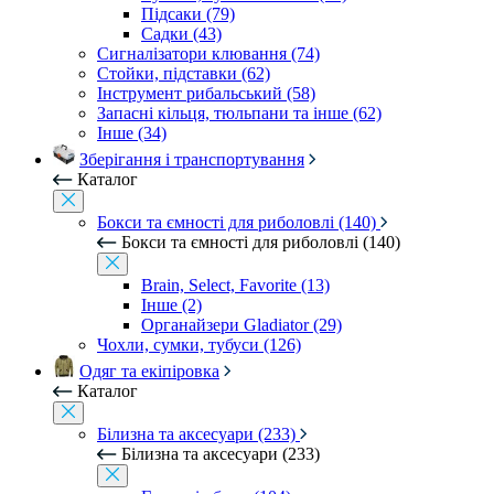
Підсаки (79)
Садки (43)
Сигналізатори клювання (74)
Стойки, підставки (62)
Інструмент рибальський (58)
Запасні кільця, тюльпани та інше (62)
Інше (34)
Зберігання і транспортування
Каталог
Бокси та ємності для риболовлі (140)
Бокси та ємності для риболовлі (140)
Brain, Select, Favorite (13)
Інше (2)
Органайзери Gladiator (29)
Чохли, сумки, тубуси (126)
Одяг та екіпіровка
Каталог
Білизна та аксесуари (233)
Білизна та аксесуари (233)