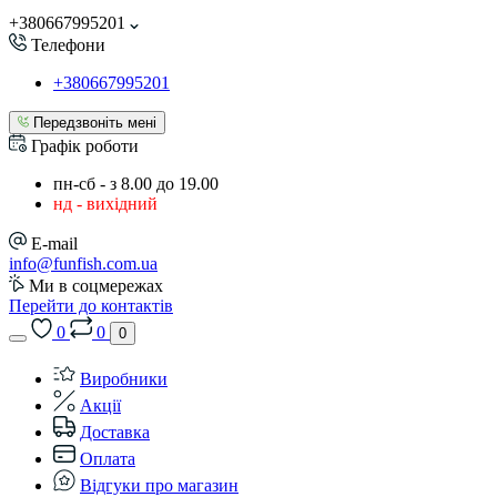
+380667995201
Телефони
+380667995201
Передзвоніть мені
Графік роботи
пн-сб - з 8.00 до 19.00
нд - вихідний
E-mail
info@funfish.com.ua
Ми в соцмережах
Перейти до контактів
0
0
0
Виробники
Акції
Доставка
Оплата
Відгуки про магазин