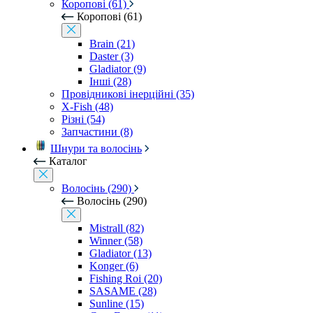
Коропові (61)
Коропові (61)
Brain (21)
Daster (3)
Gladiator (9)
Інші (28)
Провідникові інерційні (35)
X-Fish (48)
Різні (54)
Запчастини (8)
Шнури та волосінь
Каталог
Волосінь (290)
Волосінь (290)
Mistrall (82)
Winner (58)
Gladiator (13)
Konger (6)
Fishing Roi (20)
SASAME (28)
Sunline (15)