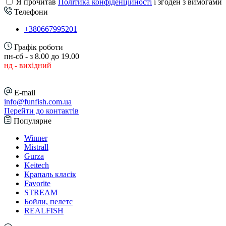
Я прочитав
Політика конфіденційності
і згоден з вимогами
Телефони
+380667995201
Графік роботи
пн-сб - з 8.00 до 19.00
нд - вихідний
E-mail
info@funfish.com.ua
Перейти до контактів
Популярне
Winner
Mistrall
Gurza
Keitech
Крапаль класік
Favorite
STREAM
Бойли, пелетс
REALFISH