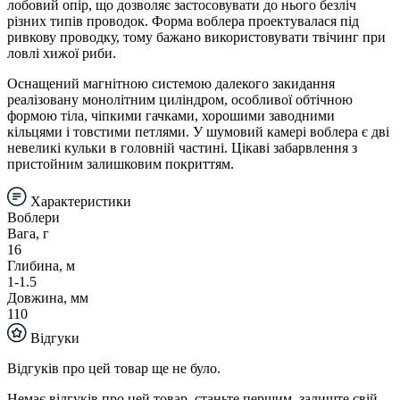
лобовий опір, що дозволяє застосовувати до нього безліч
різних типів проводок. Форма воблера проектувалася під
ривкову проводку, тому бажано використовувати твічинг при
ловлі хижої риби.
Оснащений магнітною системою далекого закидання
реалізовану монолітним циліндром, особливої обтічною
формою тіла, чіпкими гачками, хорошими заводними
кільцями і товстими петлями. У шумовий камері воблера є дві
невеликі кульки в головній частині. Цікаві забарвлення з
пристойним залишковим покриттям.
Характеристики
Воблери
Вага, г
16
Глибина, м
1-1.5
Довжина, мм
110
Відгуки
Відгуків про цей товар ще не було.
Немає відгуків про цей товар, станьте першим, залиште свій