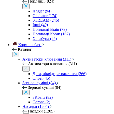
Поплавці (824)
Angler (94)
Gladiator (174)
STREAM (246)
Інші (40)
Поплавці Brain (78)
Поплавці Козак (167)
Херабуна (25)
Кормова база
Каталог
Активатори клювання (311)
Активатори клювання (311)
Діпи, ліквіди, атрактанти (266)
Спреї (45)
Зернові суміші (84)
Зернові суміші (84)
3Kbaits (82)
Corona (2)
Насадки (1205)
Насадки (1205)