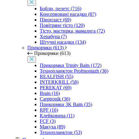
Бойли, пелетс (716)
Консервовані насадки (87)
Пінопласт (69)
Повітряне тісто (120)
Тісто, мастирка, мамалига (72)
Херабуна (7)
Штучні насадки (134)
Прикормки (613)
Прикормки (613)
Прикормки Trinity Baits (172)
Технопланктон Profmontazh (36)
REALFISH (55)
INTERKRILL (58)
PEREKAT (69)
Brain (16)
Carptronik (36)
Прикормки 3K Baits (35)
RPF (16)
Клейковина (11)
FCF (3)
Макуха (89)
Технопланктон (53)