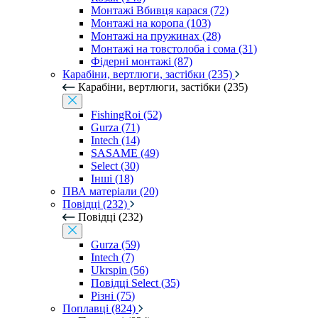
Монтажі Вбивця карася (72)
Монтажі на коропа (103)
Монтажі на пружинах (28)
Монтажі на товстолоба і сома (31)
Фідерні монтажі (87)
Карабіни, вертлюги, застібки (235)
Карабіни, вертлюги, застібки (235)
FishingRoi (52)
Gurza (71)
Intech (14)
SASAME (49)
Select (30)
Інші (18)
ПВА матеріали (20)
Повідці (232)
Повідці (232)
Gurza (59)
Intech (7)
Ukrspin (56)
Повідці Select (35)
Різні (75)
Поплавці (824)