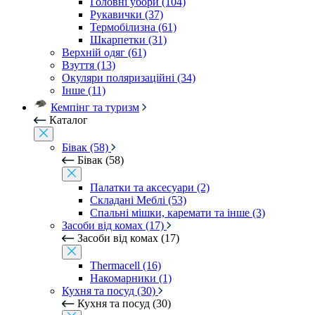
Головні убори (104)
Рукавички (37)
Термобілизна (61)
Шкарпетки (31)
Верхній одяг (61)
Взуття (13)
Окуляри поляризаційні (34)
Інше (11)
Кемпінг та туризм
Каталог
Бівак (58)
Бівак (58)
Палатки та аксесуари (2)
Складані Меблі (53)
Спальні мішки, каремати та інше (3)
Засоби від комах (17)
Засоби від комах (17)
Thermacell (16)
Накомарники (1)
Кухня та посуд (30)
Кухня та посуд (30)