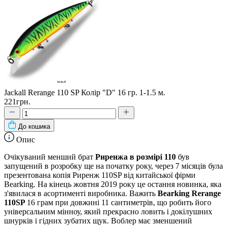
Jackall Rerange 110 SP Колір "D" 16 гр. 1-1.5 м.
221грн.
До кошика
Опис
Очікуваний менший брат
Риренжа в розмірі 110
був
запущений в розробку ще на початку року, через 7 місяців була
презентована копія Риренж 110SP від китайської фірми
Bearking. На кінець жовтня 2019 року це остання новинка, яка
з'явилася в асортименті виробника. Важить
Bearking Rerange
110SP
16 грам при довжині 11 сантиметрів, що робить його
універсальним мінноу, який прекрасно ловить і докілушних
шнурків і гідних зубатих щук. Воблер має зменшений