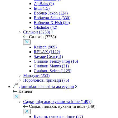
ZipBaits (5)
Інші (15)
Воблер Jaxon (124)
Воблери Select (330)
Воблери X-Fish (29)
Gladiator (42)
Силікон (3258)
Силікон (3258)
Keitech (909)
RELAX (1122)
Savage Gear (61)
Силікон Frenzy Frog (16)
Силікон Manns (21)
Силікон Select (1129)
Мандули (253)
Поролонові принади (75)
Допоміжні снасті та аксесуари
Каталог
Садки, підсаки, кукани та інше (149)
Садки, підсаки, кукани та інше (149)
Кукани, сушки та інше (27)