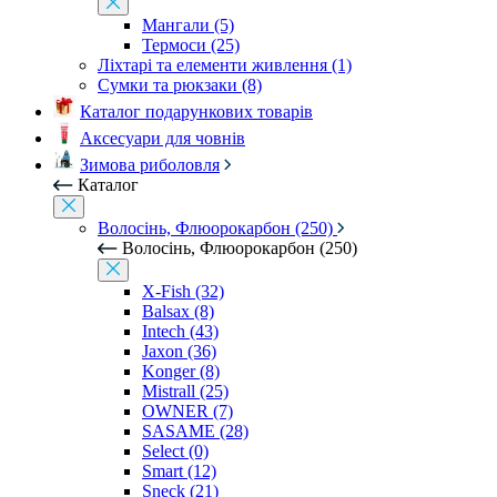
Мангали (5)
Термоси (25)
Ліхтарі та елементи живлення (1)
Сумки та рюкзаки (8)
Каталог подарункових товарів
Аксесуари для човнів
Зимова риболовля
Каталог
Волосінь, Флюорокарбон (250)
Волосінь, Флюорокарбон (250)
X-Fish (32)
Balsax (8)
Intech (43)
Jaxon (36)
Konger (8)
Mistrall (25)
OWNER (7)
SASAME (28)
Select (0)
Smart (12)
Sneck (21)