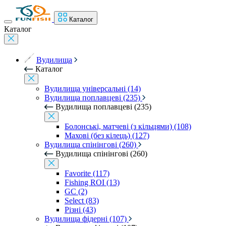
Каталог
Каталог
Вудилища
Каталог
Вудилища універсальні (14)
Вудилища поплавцеві (235)
Вудилища поплавцеві (235)
Болонські, матчеві (з кільцями) (108)
Махові (без кілець) (127)
Вудилища спінінгові (260)
Вудилища спінінгові (260)
Favorite (117)
Fishing ROI (13)
GC (2)
Select (83)
Різні (43)
Вудилища фідерні (107)