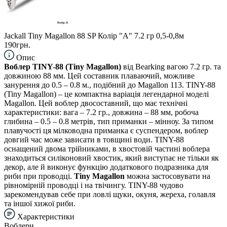
Jackall Tiny Magallon 88 SP Колір "A" 7.2 гр 0,5-0,8м
190грн.
Опис
Воблер TINY-88 (Tiny Magallon)
від Bearking вагою 7.2 гр. та
довжиною 88 мм. Цей составник плаваючий, можливе
занурення до 0.5 – 0.8 м., подібний до Magallon 113. TINY-88
(Tiny Magallon) – це компактна варіація легендарної моделі
Magallon. Цей воблер двосоставний, що має технічні
характеристики: вага – 7.2 гр., довжина – 88 мм, робоча
глибина – 0.5 – 0.8 метрів, тип приманки – мінноу. За типом
плавучості ця мілководна приманка є суспендером, воблер
довгий час може зависати в товщині води. TINY-88
оснащений двома трійниками, в хвостовій частині воблера
знаходиться силіконовий хвостик, який виступає не тільки як
декор, але й виконує функцію додаткового подразника для
риби при проводці.
Tiny Magallon
можна застосовувати на
рівномірній проводці і на твічингу. TINY-88 чудово
зарекомендував себе при ловлі щуки, окуня, жереха, голавля
та іншої хижої риби.
Характеристики
Воблери