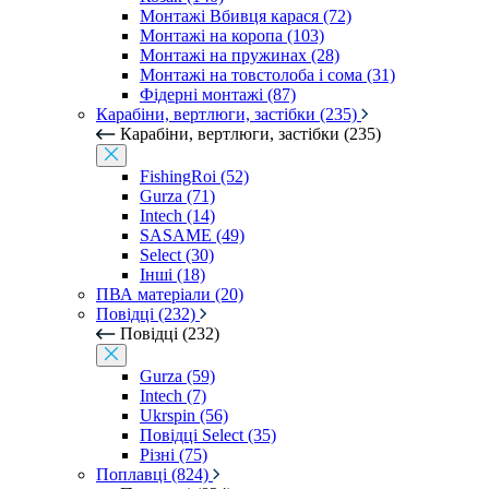
Монтажі Вбивця карася (72)
Монтажі на коропа (103)
Монтажі на пружинах (28)
Монтажі на товстолоба і сома (31)
Фідерні монтажі (87)
Карабіни, вертлюги, застібки (235)
Карабіни, вертлюги, застібки (235)
FishingRoi (52)
Gurza (71)
Intech (14)
SASAME (49)
Select (30)
Інші (18)
ПВА матеріали (20)
Повідці (232)
Повідці (232)
Gurza (59)
Intech (7)
Ukrspin (56)
Повідці Select (35)
Різні (75)
Поплавці (824)