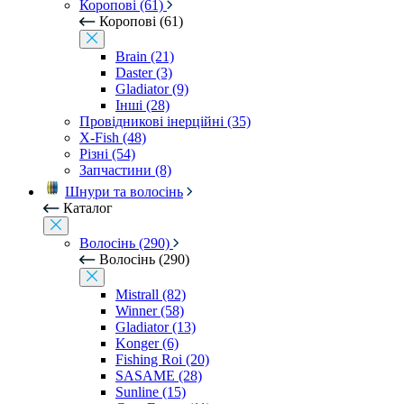
Коропові (61)
Коропові (61)
Brain (21)
Daster (3)
Gladiator (9)
Інші (28)
Провідникові інерційні (35)
X-Fish (48)
Різні (54)
Запчастини (8)
Шнури та волосінь
Каталог
Волосінь (290)
Волосінь (290)
Mistrall (82)
Winner (58)
Gladiator (13)
Konger (6)
Fishing Roi (20)
SASAME (28)
Sunline (15)