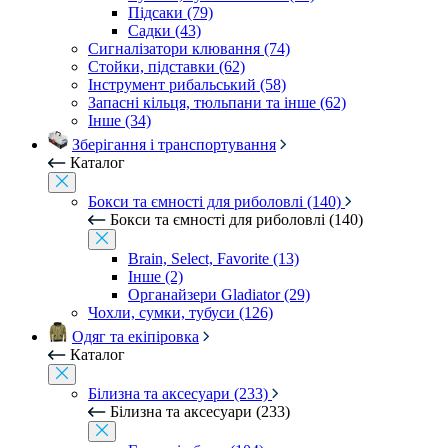
Підсаки (79)
Садки (43)
Сигналізатори клювання (74)
Стойки, підставки (62)
Інструмент рибальський (58)
Запасні кільця, тюльпани та інше (62)
Інше (34)
Зберігання і транспортування
Каталог
Бокси та ємності для риболовлі (140)
Бокси та ємності для риболовлі (140)
Brain, Select, Favorite (13)
Інше (2)
Органайзери Gladiator (29)
Чохли, сумки, тубуси (126)
Одяг та екіпіровка
Каталог
Білизна та аксесуари (233)
Білизна та аксесуари (233)