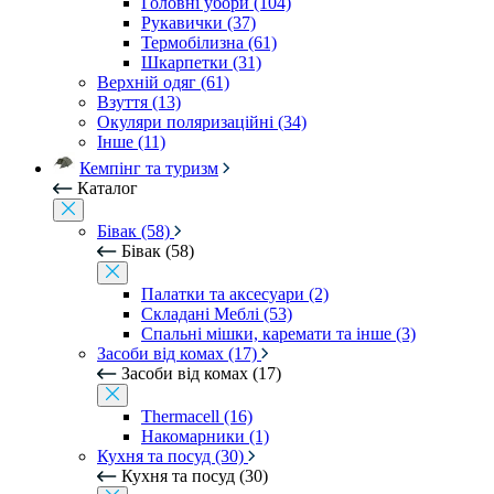
Головні убори (104)
Рукавички (37)
Термобілизна (61)
Шкарпетки (31)
Верхній одяг (61)
Взуття (13)
Окуляри поляризаційні (34)
Інше (11)
Кемпінг та туризм
Каталог
Бівак (58)
Бівак (58)
Палатки та аксесуари (2)
Складані Меблі (53)
Спальні мішки, каремати та інше (3)
Засоби від комах (17)
Засоби від комах (17)
Thermacell (16)
Накомарники (1)
Кухня та посуд (30)
Кухня та посуд (30)