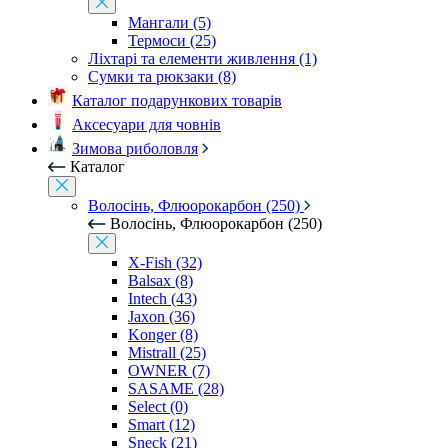
Мангали (5)
Термоси (25)
Ліхтарі та елементи живлення (1)
Сумки та рюкзаки (8)
Каталог подарункових товарів
Аксесуари для човнів
Зимова риболовля
Каталог
Волосінь, Флюорокарбон (250)
Волосінь, Флюорокарбон (250)
X-Fish (32)
Balsax (8)
Intech (43)
Jaxon (36)
Konger (8)
Mistrall (25)
OWNER (7)
SASAME (28)
Select (0)
Smart (12)
Sneck (21)