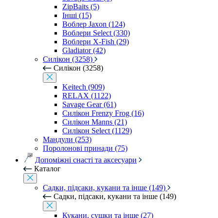
ZipBaits (5)
Інші (15)
Воблер Jaxon (124)
Воблери Select (330)
Воблери X-Fish (29)
Gladiator (42)
Силікон (3258)
Силікон (3258)
Keitech (909)
RELAX (1122)
Savage Gear (61)
Силікон Frenzy Frog (16)
Силікон Manns (21)
Силікон Select (1129)
Мандули (253)
Поролонові принади (75)
Допоміжні снасті та аксесуари
Каталог
Садки, підсаки, кукани та інше (149)
Садки, підсаки, кукани та інше (149)
Кукани, сушки та інше (27)