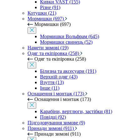
Кивки VAST (155)
Різне (91)
Котушки (21)
Мормишки (697)
Мормишки (697)
Мормишки Вольфрам (645)
Мормишки свинець (52)
Намети зимові (19)
Одяг та екіпіровка (258)
Одяг та екіпіровка (258)
Білизна та аксесуари (191)
Верхній одяг (43)
Взуття (13)
Інше (11)
Оснащення і монтаж (173)
Оснащення і монтаж (173)
Карабіни, вертлюги, застібки (81)
Повідці (92)
Підгодовування зимове (9)
Принади зимові (911)
Принади зимові (911)