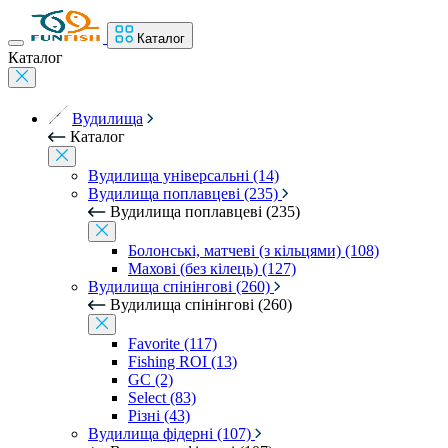
Каталог
Каталог
Вудилища
Каталог
Вудилища універсальні (14)
Вудилища поплавцеві (235)
Вудилища поплавцеві (235)
Болонські, матчеві (з кільцями) (108)
Махові (без кілець) (127)
Вудилища спінінгові (260)
Вудилища спінінгові (260)
Favorite (117)
Fishing ROI (13)
GC (2)
Select (83)
Різні (43)
Вудилища фідерні (107)