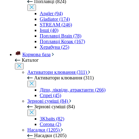
Поплавці (824)
Angler (94)
Gladiator (174)
STREAM (246)
Інші (40)
Поплавці Brain (78)
Поплавці Козак (167)
Херабуна (25)
Кормова база
Каталог
Активатори клювання (311)
Активатори клювання (311)
Діпи, ліквіди, атрактанти (266)
Спреї (45)
Зернові суміші (84)
Зернові суміші (84)
3Kbaits (82)
Corona (2)
Насадки (1205)
Насадки (1205)