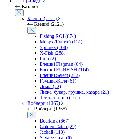
Принади
Каталог
Блешні (2121)
Блешні (2121)
Fishing ROI (874)
Mepps (France) (114)
Spinnex (168)
X-Fish (258)
Інші (2)
Блешні Flagman (84)
Блешні FUNFISH (114)
Блешні Select (242)
Грушка-Куля (61)
Лижа (22)
Лижа, букар, грушка, казара (21)
Тейл-спіннер (161)
Воблери (1365)
Воблери (1365)
Bearking (667)
Golden Catch (29)
Jackall (118)
Savage Gear (6)