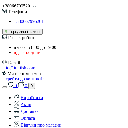
+380667995201
Телефони
+380667995201
Передзвоніть мені
Графік роботи
пн-сб - з 8.00 до 19.00
нд - вихідний
E-mail
info@funfish.com.ua
Ми в соцмережах
Перейти до контактів
0
0
0
Виробники
Акції
Доставка
Оплата
Відгуки про магазин