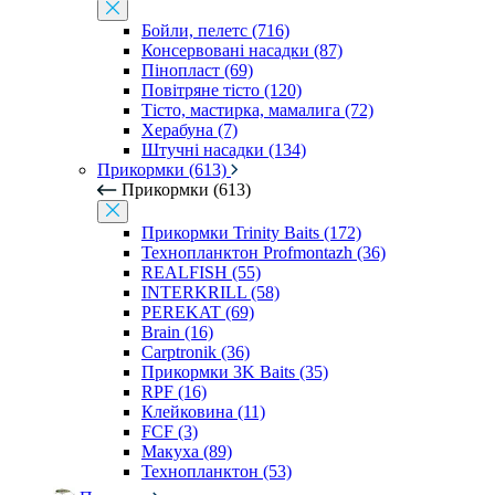
Бойли, пелетс (716)
Консервовані насадки (87)
Пінопласт (69)
Повітряне тісто (120)
Тісто, мастирка, мамалига (72)
Херабуна (7)
Штучні насадки (134)
Прикормки (613)
Прикормки (613)
Прикормки Trinity Baits (172)
Технопланктон Profmontazh (36)
REALFISH (55)
INTERKRILL (58)
PEREKAT (69)
Brain (16)
Carptronik (36)
Прикормки 3K Baits (35)
RPF (16)
Клейковина (11)
FCF (3)
Макуха (89)
Технопланктон (53)