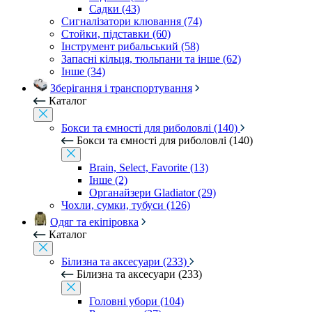
Садки (43)
Сигналізатори клювання (74)
Стойки, підставки (60)
Інструмент рибальський (58)
Запасні кільця, тюльпани та інше (62)
Інше (34)
Зберігання і транспортування
Каталог
Бокси та ємності для риболовлі (140)
Бокси та ємності для риболовлі (140)
Brain, Select, Favorite (13)
Інше (2)
Органайзери Gladiator (29)
Чохли, сумки, тубуси (126)
Одяг та екіпіровка
Каталог
Білизна та аксесуари (233)
Білизна та аксесуари (233)
Головні убори (104)