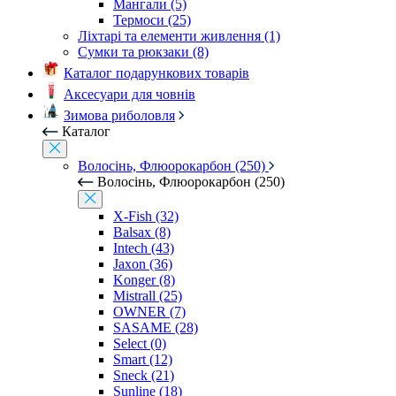
Мангали (5)
Термоси (25)
Ліхтарі та елементи живлення (1)
Сумки та рюкзаки (8)
Каталог подарункових товарів
Аксесуари для човнів
Зимова риболовля
Каталог
Волосінь, Флюорокарбон (250)
Волосінь, Флюорокарбон (250)
X-Fish (32)
Balsax (8)
Intech (43)
Jaxon (36)
Konger (8)
Mistrall (25)
OWNER (7)
SASAME (28)
Select (0)
Smart (12)
Sneck (21)
Sunline (18)