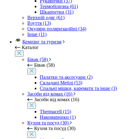
Рукавички (37)
Термобілизна (61)
Шкарпетки (31)
Верхній одяг (61)
Взуття (13)
Окуляри поляризаційні (34)
Інше (11)
Кемпінг та туризм
Каталог
Бівак (58)
Бівак (58)
Палатки та аксесуари (2)
Складані Меблі (53)
Спальні мішки, каремати та інше (3)
Засоби від комах (16)
Засоби від комах (16)
Thermacell (15)
Накомарники (1)
Кухня та посуд (30)
Кухня та посуд (30)