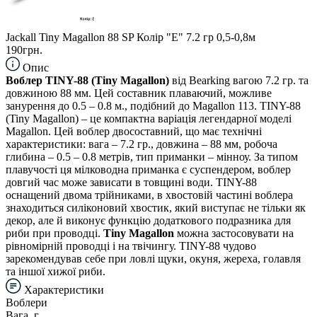
Jackall Tiny Magallon 88 SP Колір "E" 7.2 гр 0,5-0,8м
190грн.
Опис
Воблер TINY-88 (Tiny Magallon)
від Bearking вагою 7.2 гр. та
довжиною 88 мм. Цей составник плаваючий, можливе
занурення до 0.5 – 0.8 м., подібний до Magallon 113. TINY-88
(Tiny Magallon) – це компактна варіація легендарної моделі
Magallon. Цей воблер двосоставний, що має технічні
характеристики: вага – 7.2 гр., довжина – 88 мм, робоча
глибина – 0.5 – 0.8 метрів, тип приманки – мінноу. За типом
плавучості ця мілководна приманка є суспендером, воблер
довгий час може зависати в товщині води. TINY-88
оснащений двома трійниками, в хвостовій частині воблера
знаходиться силіконовий хвостик, який виступає не тільки як
декор, але й виконує функцію додаткового подразника для
риби при проводці.
Tiny Magallon
можна застосовувати на
рівномірній проводці і на твічингу. TINY-88 чудово
зарекомендував себе при ловлі щуки, окуня, жереха, голавля
та іншої хижої риби.
Характеристики
Воблери
Вага, г