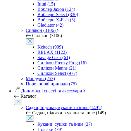
Інші (15)
Воблер Jaxon (124)
Воблери Select (330)
Воблери X-Fish (5)
Gladiator (42)
Силікон (3106)
Силікон (3106)
Keitech (909)
RELAX (1122)
Savage Gear (61)
Силікон Frenzy Frog (16)
Силікон Manns (21)
Силікон Select (977)
Мандули (253)
Поролонові принади (75)
Допоміжні снасті та аксесуари
Каталог
Садки, підсаки, кукани та інше (149)
Садки, підсаки, кукани та інше (149)
Кукани, сушки та інше (27)
Підсаки (79)