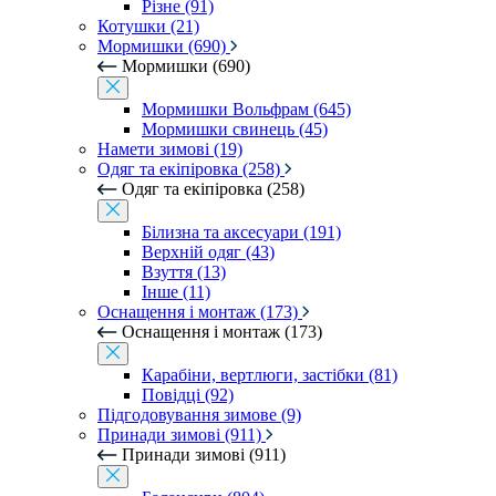
Різне (91)
Котушки (21)
Мормишки (690)
Мормишки (690)
Мормишки Вольфрам (645)
Мормишки свинець (45)
Намети зимові (19)
Одяг та екіпіровка (258)
Одяг та екіпіровка (258)
Білизна та аксесуари (191)
Верхній одяг (43)
Взуття (13)
Інше (11)
Оснащення і монтаж (173)
Оснащення і монтаж (173)
Карабіни, вертлюги, застібки (81)
Повідці (92)
Підгодовування зимове (9)
Принади зимові (911)
Принади зимові (911)