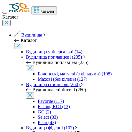
Каталог
Каталог
Вудилища
Каталог
Вудилища універсальні (14)
Вудилища поплавцеві (235)
Вудилища поплавцеві (235)
Болонські, матчеві (з кільцями) (108)
Махові (без кілець) (127)
Вудилища спінінгові (260)
Вудилища спінінгові (260)
Favorite (117)
Fishing ROI (13)
GC (2)
Select (83)
Різні (43)
Вудилища фідерні (107)