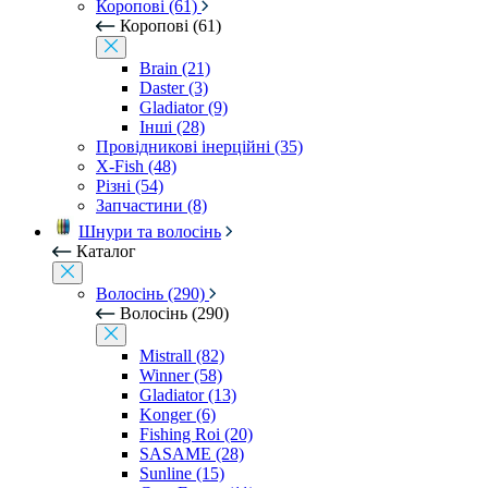
Коропові (61)
Коропові (61)
Brain (21)
Daster (3)
Gladiator (9)
Інші (28)
Провідникові інерційні (35)
X-Fish (48)
Різні (54)
Запчастини (8)
Шнури та волосінь
Каталог
Волосінь (290)
Волосінь (290)
Mistrall (82)
Winner (58)
Gladiator (13)
Konger (6)
Fishing Roi (20)
SASAME (28)
Sunline (15)