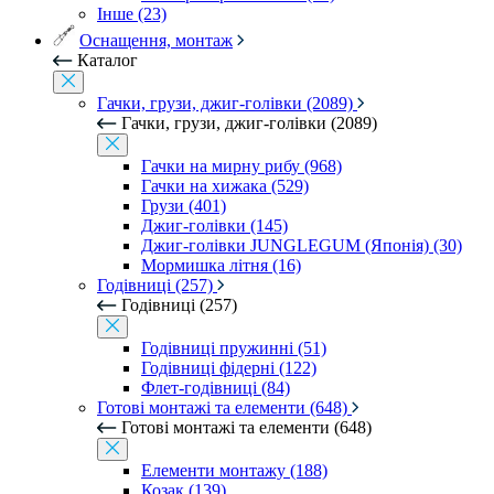
Інше (23)
Оснащення, монтаж
Каталог
Гачки, грузи, джиг-голівки (2089)
Гачки, грузи, джиг-голівки (2089)
Гачки на мирну рибу (968)
Гачки на хижака (529)
Грузи (401)
Джиг-голівки (145)
Джиг-голівки JUNGLEGUM (Японія) (30)
Мормишка літня (16)
Годівниці (257)
Годівниці (257)
Годівниці пружинні (51)
Годівниці фідерні (122)
Флет-годівниці (84)
Готові монтажі та елементи (648)
Готові монтажі та елементи (648)
Елементи монтажу (188)
Козак (139)