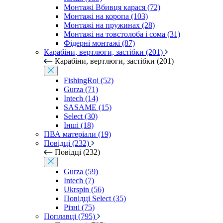
Монтажі Вбивця карася (72)
Монтажі на коропа (103)
Монтажі на пружинах (28)
Монтажі на товстолоба і сома (31)
Фідерні монтажі (87)
Карабіни, вертлюги, застібки (201)
Карабіни, вертлюги, застібки (201)
FishingRoi (52)
Gurza (71)
Intech (14)
SASAME (15)
Select (30)
Інші (18)
ПВА матеріали (19)
Повідці (232)
Повідці (232)
Gurza (59)
Intech (7)
Ukrspin (56)
Повідці Select (35)
Різні (75)
Поплавці (795)