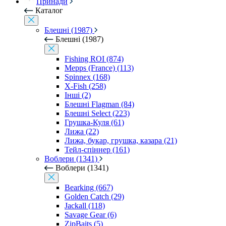
Принади
Каталог
Блешні (1987)
Блешні (1987)
Fishing ROI (874)
Mepps (France) (113)
Spinnex (168)
X-Fish (258)
Інші (2)
Блешні Flagman (84)
Блешні Select (223)
Грушка-Куля (61)
Лижа (22)
Лижа, букар, грушка, казара (21)
Тейл-спіннер (161)
Воблери (1341)
Воблери (1341)
Bearking (667)
Golden Catch (29)
Jackall (118)
Savage Gear (6)
ZipBaits (5)