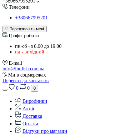
+380667995201
Телефони
+380667995201
Передзвоніть мені
Графік роботи
пн-сб - з 8.00 до 19.00
нд - вихідний
E-mail
info@funfish.com.ua
Ми в соцмережах
Перейти до контактів
0
0
0
Виробники
Акції
Доставка
Оплата
Відгуки про магазин