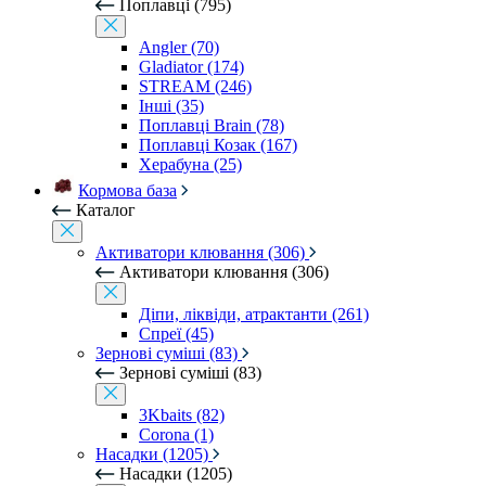
Поплавці (795)
Angler (70)
Gladiator (174)
STREAM (246)
Інші (35)
Поплавці Brain (78)
Поплавці Козак (167)
Херабуна (25)
Кормова база
Каталог
Активатори клювання (306)
Активатори клювання (306)
Діпи, ліквіди, атрактанти (261)
Спреї (45)
Зернові суміші (83)
Зернові суміші (83)
3Kbaits (82)
Corona (1)
Насадки (1205)
Насадки (1205)