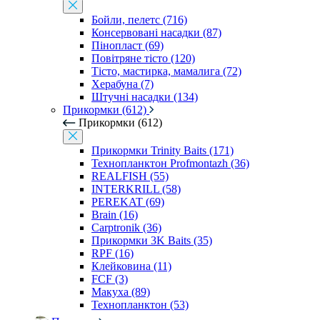
Бойли, пелетс (716)
Консервовані насадки (87)
Пінопласт (69)
Повітряне тісто (120)
Тісто, мастирка, мамалига (72)
Херабуна (7)
Штучні насадки (134)
Прикормки (612)
Прикормки (612)
Прикормки Trinity Baits (171)
Технопланктон Profmontazh (36)
REALFISH (55)
INTERKRILL (58)
PEREKAT (69)
Brain (16)
Carptronik (36)
Прикормки 3K Baits (35)
RPF (16)
Клейковина (11)
FCF (3)
Макуха (89)
Технопланктон (53)