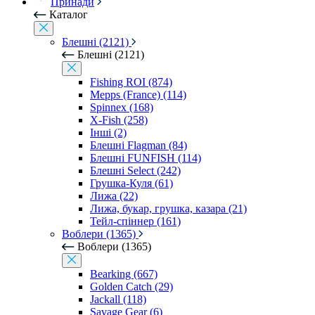
Принади
Каталог
Блешні (2121)
Блешні (2121)
Fishing ROI (874)
Mepps (France) (114)
Spinnex (168)
X-Fish (258)
Інші (2)
Блешні Flagman (84)
Блешні FUNFISH (114)
Блешні Select (242)
Грушка-Куля (61)
Лижа (22)
Лижа, букар, грушка, казара (21)
Тейл-спіннер (161)
Воблери (1365)
Воблери (1365)
Bearking (667)
Golden Catch (29)
Jackall (118)
Savage Gear (6)