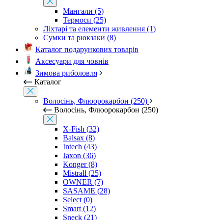
Мангали (5)
Термоси (25)
Ліхтарі та елементи живлення (1)
Сумки та рюкзаки (8)
Каталог подарункових товарів
Аксесуари для човнів
Зимова риболовля
Каталог
Волосінь, Флюорокарбон (250)
Волосінь, Флюорокарбон (250)
X-Fish (32)
Balsax (8)
Intech (43)
Jaxon (36)
Konger (8)
Mistrall (25)
OWNER (7)
SASAME (28)
Select (0)
Smart (12)
Sneck (21)