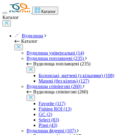
Каталог
Каталог
Вудилища
Каталог
Вудилища універсальні (14)
Вудилища поплавцеві (235)
Вудилища поплавцеві (235)
Болонські, матчеві (з кільцями) (108)
Махові (без кілець) (127)
Вудилища спінінгові (260)
Вудилища спінінгові (260)
Favorite (117)
Fishing ROI (13)
GC (2)
Select (83)
Різні (43)
Вудилища фідерні (107)