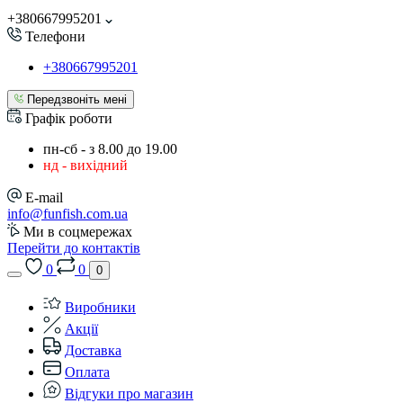
+380667995201
Телефони
+380667995201
Передзвоніть мені
Графік роботи
пн-сб - з 8.00 до 19.00
нд - вихідний
E-mail
info@funfish.com.ua
Ми в соцмережах
Перейти до контактів
0
0
0
Виробники
Акції
Доставка
Оплата
Відгуки про магазин