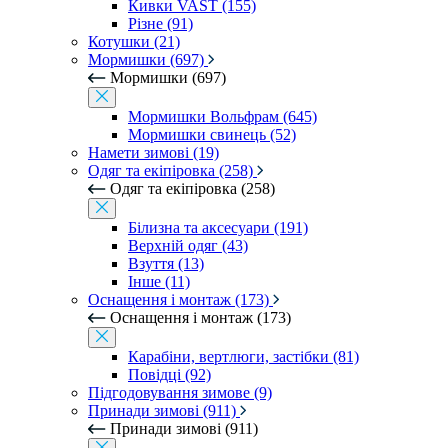
Кивки VAST (155)
Різне (91)
Котушки (21)
Мормишки (697)
Мормишки (697)
Мормишки Вольфрам (645)
Мормишки свинець (52)
Намети зимові (19)
Одяг та екіпіровка (258)
Одяг та екіпіровка (258)
Білизна та аксесуари (191)
Верхній одяг (43)
Взуття (13)
Інше (11)
Оснащення і монтаж (173)
Оснащення і монтаж (173)
Карабіни, вертлюги, застібки (81)
Повідці (92)
Підгодовування зимове (9)
Принади зимові (911)
Принади зимові (911)