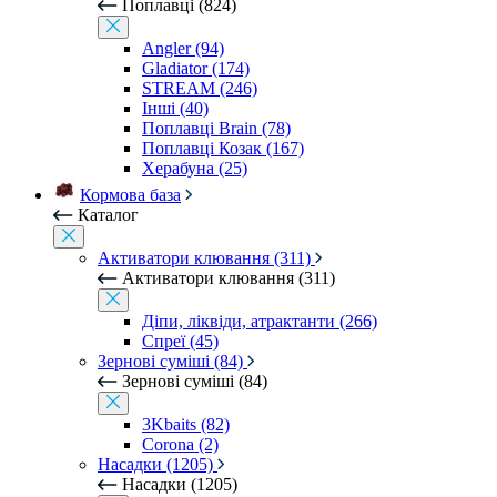
Поплавці (824)
Angler (94)
Gladiator (174)
STREAM (246)
Інші (40)
Поплавці Brain (78)
Поплавці Козак (167)
Херабуна (25)
Кормова база
Каталог
Активатори клювання (311)
Активатори клювання (311)
Діпи, ліквіди, атрактанти (266)
Спреї (45)
Зернові суміші (84)
Зернові суміші (84)
3Kbaits (82)
Corona (2)
Насадки (1205)
Насадки (1205)