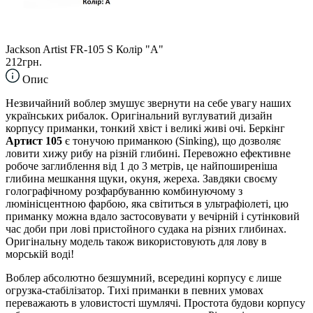
Jackson Artist FR-105 S Колір "A"
212грн.
Опис
Незвичайний воблер змушує звернути на себе увагу наших
українських рибалок. Оригінальний вуглуватий дизайн
корпусу приманки, тонкий хвіст і великі живі очі. Беркінг
Артист 105
є тонучою приманкою (Sinking), що дозволяє
ловити хижу рибу на різній глибині. Перевожно ефективне
робоче заглиблення від 1 до 3 метрів, це найпоширеніша
глибина мешкання щуки, окуня, жереха. Завдяки своєму
голографічному розфарбуванню комбинуючому з
люмінісцентною фарбою, яка світиться в ультрафіолеті, цю
приманку можна вдало застосовувати у вечірній і сутінковий
час доби при лові пристойного судака на різних глибинах.
Оригінальну модель також використовують для лову в
морській воді!
Воблер абсолютно безшумний, всередині корпусу є лише
огрузка-стабілізатор. Тихі приманки в певних умовах
переважають в уловистості шумлячі. Простота будови корпусу