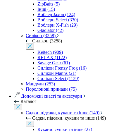
ZipBaits (5)
Інші (15)
Воблер Jaxon (124)
Воблери Select (330)
Воблери X-Fish (29)
Gladiator (42)
Силікон (3258)
Силікон (3258)
Keitech (909)
RELAX (1122)
Savage Gear (61)
Силікон Frenzy Frog (16)
Силікон Manns (21)
Силікон Select (1129)
Мандули (253)
Поролонові принади (75)
Допоміжні снасті та аксесуари
Каталог
Садки, підсаки, кукани та інше (149)
Садки, підсаки, кукани та інше (149)
Кукани, сушки та інше (27)