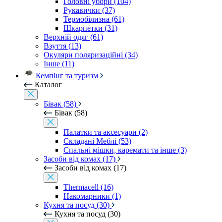
Головні убори (104)
Рукавички (37)
Термобілизна (61)
Шкарпетки (31)
Верхній одяг (61)
Взуття (13)
Окуляри поляризаційні (34)
Інше (11)
Кемпінг та туризм
Каталог
Бівак (58)
Бівак (58)
Палатки та аксесуари (2)
Складані Меблі (53)
Спальні мішки, каремати та інше (3)
Засоби від комах (17)
Засоби від комах (17)
Thermacell (16)
Накомарники (1)
Кухня та посуд (30)
Кухня та посуд (30)