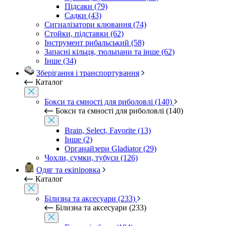
Підсаки (79)
Садки (43)
Сигналізатори клювання (74)
Стойки, підставки (62)
Інструмент рибальський (58)
Запасні кільця, тюльпани та інше (62)
Інше (34)
Зберігання і транспортування
Каталог
Бокси та ємності для риболовлі (140)
Бокси та ємності для риболовлі (140)
Brain, Select, Favorite (13)
Інше (2)
Органайзери Gladiator (29)
Чохли, сумки, тубуси (126)
Одяг та екіпіровка
Каталог
Білизна та аксесуари (233)
Білизна та аксесуари (233)