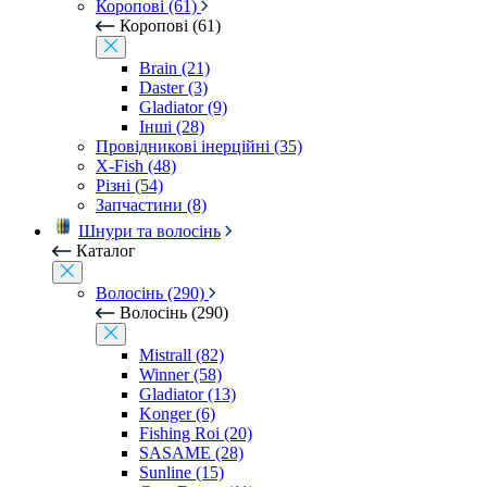
Коропові (61)
Коропові (61)
Brain (21)
Daster (3)
Gladiator (9)
Інші (28)
Провідникові інерційні (35)
X-Fish (48)
Різні (54)
Запчастини (8)
Шнури та волосінь
Каталог
Волосінь (290)
Волосінь (290)
Mistrall (82)
Winner (58)
Gladiator (13)
Konger (6)
Fishing Roi (20)
SASAME (28)
Sunline (15)