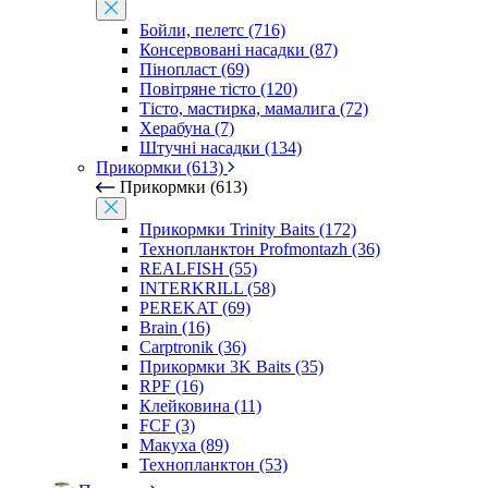
Бойли, пелетс (716)
Консервовані насадки (87)
Пінопласт (69)
Повітряне тісто (120)
Тісто, мастирка, мамалига (72)
Херабуна (7)
Штучні насадки (134)
Прикормки (613)
Прикормки (613)
Прикормки Trinity Baits (172)
Технопланктон Profmontazh (36)
REALFISH (55)
INTERKRILL (58)
PEREKAT (69)
Brain (16)
Carptronik (36)
Прикормки 3K Baits (35)
RPF (16)
Клейковина (11)
FCF (3)
Макуха (89)
Технопланктон (53)