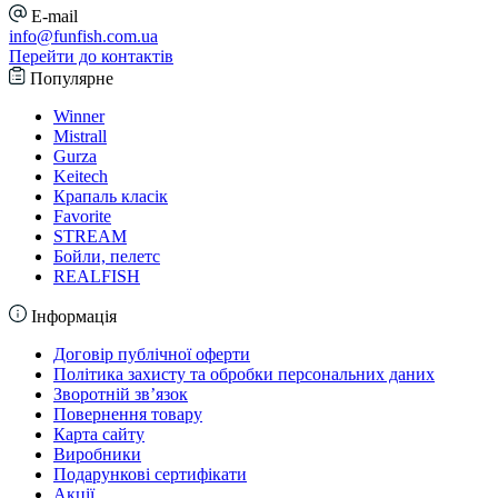
E-mail
info@funfish.com.ua
Перейти до контактів
Популярне
Winner
Mistrall
Gurza
Keitech
Крапаль класік
Favorite
STREAM
Бойли, пелетс
REALFISH
Інформація
Договір публічної оферти
Політика захисту та обробки персональних даних
Зворотній зв’язок
Повернення товару
Карта сайту
Виробники
Подарункові сертифікати
Акції