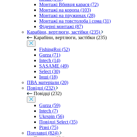
Монтажі Вбивця карася (72)
Монтажі на коропа (103)
Монтажі на пружинах (28)
Монтажі на товстолоба і сома (31)
Фідерні монтажі (87)
Карабіни, вертлюги, застібки (235)
Карабіни, вертлюги, застібки (235)
FishingRoi (52)
Gurza (71)
Intech (14)
SASAME (49)
Select (30)
Інші (18)
ПВА матеріали (20)
Повідці (232)
Повідці (232)
Gurza (59)
Intech (7)
Ukrspin (56)
Повідці Select (35)
Різні (75)
Поплавці (824)