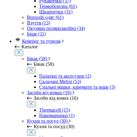
Рукавички (37)
Термобілизна (61)
Шкарпетки (31)
Верхній одяг (61)
Взуття (13)
Окуляри поляризаційні (34)
Інше (11)
Кемпінг та туризм
Каталог
Бівак (58)
Бівак (58)
Палатки та аксесуари (2)
Складані Меблі (53)
Спальні мішки, каремати та інше (3)
Засоби від комах (16)
Засоби від комах (16)
Thermacell (15)
Накомарники (1)
Кухня та посуд (30)
Кухня та посуд (30)