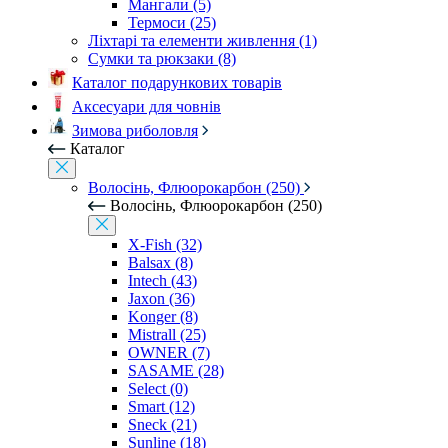
Мангали (5)
Термоси (25)
Ліхтарі та елементи живлення (1)
Сумки та рюкзаки (8)
Каталог подарункових товарів
Аксесуари для човнів
Зимова риболовля
Каталог
Волосінь, Флюорокарбон (250)
Волосінь, Флюорокарбон (250)
X-Fish (32)
Balsax (8)
Intech (43)
Jaxon (36)
Konger (8)
Mistrall (25)
OWNER (7)
SASAME (28)
Select (0)
Smart (12)
Sneck (21)
Sunline (18)