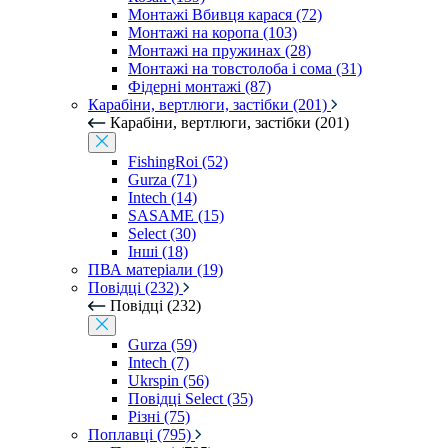
Монтажі Вбивця карася (72)
Монтажі на коропа (103)
Монтажі на пружинах (28)
Монтажі на товстолоба і сома (31)
Фідерні монтажі (87)
Карабіни, вертлюги, застібки (201)
Карабіни, вертлюги, застібки (201)
FishingRoi (52)
Gurza (71)
Intech (14)
SASAME (15)
Select (30)
Інші (18)
ПВА матеріали (19)
Повідці (232)
Повідці (232)
Gurza (59)
Intech (7)
Ukrspin (56)
Повідці Select (35)
Різні (75)
Поплавці (795)