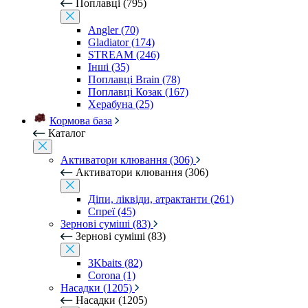
Поплавці (795)
Angler (70)
Gladiator (174)
STREAM (246)
Інші (35)
Поплавці Brain (78)
Поплавці Козак (167)
Херабуна (25)
Кормова база
Каталог
Активатори клювання (306)
Активатори клювання (306)
Діпи, ліквіди, атрактанти (261)
Спреї (45)
Зернові суміші (83)
Зернові суміші (83)
3Kbaits (82)
Corona (1)
Насадки (1205)
Насадки (1205)