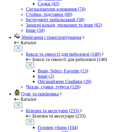
Садки (43)
Сигналізатори клювання (74)
Стойки, підставки (60)
Інструмент рибальський (58)
Запасні кільця, тюльпани та інше (62)
Інше (34)
Зберігання і транспортування
Каталог
Бокси та ємності для риболовлі (140)
Бокси та ємності для риболовлі (140)
Brain, Select, Favorite (13)
Інше (2)
Органайзери Gladiator (29)
Чохли, сумки, тубуси (126)
Одяг та екіпіровка
Каталог
Білизна та аксесуари (233)
Білизна та аксесуари (233)
Головні убори (104)