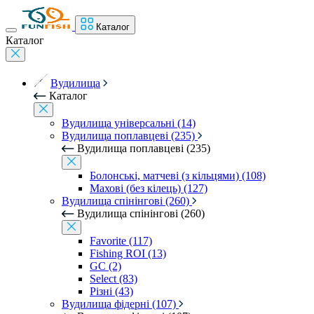
Каталог
Каталог
Вудилища
Каталог
Вудилища універсальні (14)
Вудилища поплавцеві (235)
Вудилища поплавцеві (235)
Болонські, матчеві (з кільцями) (108)
Махові (без кілець) (127)
Вудилища спінінгові (260)
Вудилища спінінгові (260)
Favorite (117)
Fishing ROI (13)
GC (2)
Select (83)
Різні (43)
Вудилища фідерні (107)