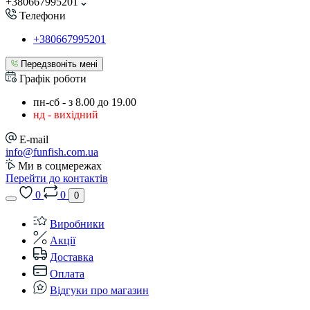
+380667995201
Телефони
+380667995201
Передзвоніть мені
Графік роботи
пн-сб - з 8.00 до 19.00
нд - вихідний
E-mail
info@funfish.com.ua
Ми в соцмережах
Перейти до контактів
0
0
0
Виробники
Акції
Доставка
Оплата
Відгуки про магазин