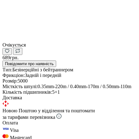
Очікується
689грн.
Повідомити про наявність
Тип:
Безінерційні з бейтраннером
Фрикціон:
Задній і передній
Розмір:
5000
Місткість шпулі:
0.35mm-220m / 0.40mm-170m / 0.50mm-110m
Кількість підшипників:
5+1
Доставка
Новою Поштою у відділення та поштомати
за тарифами перевізника
Оплата
Visa
Mastercard