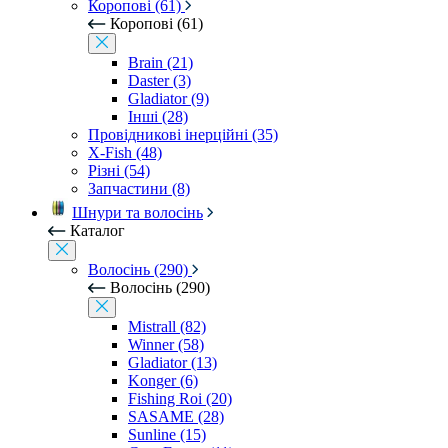
Коропові (61)
Коропові (61)
Brain (21)
Daster (3)
Gladiator (9)
Інші (28)
Провідникові інерційні (35)
X-Fish (48)
Різні (54)
Запчастини (8)
Шнури та волосінь
Каталог
Волосінь (290)
Волосінь (290)
Mistrall (82)
Winner (58)
Gladiator (13)
Konger (6)
Fishing Roi (20)
SASAME (28)
Sunline (15)