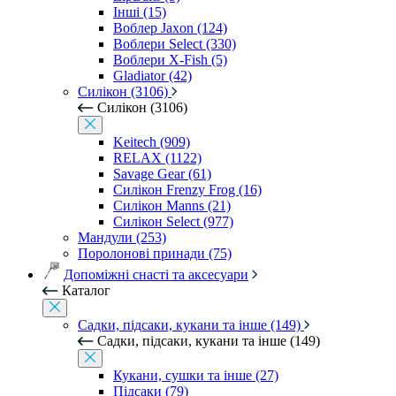
Інші (15)
Воблер Jaxon (124)
Воблери Select (330)
Воблери X-Fish (5)
Gladiator (42)
Силікон (3106)
Силікон (3106)
Keitech (909)
RELAX (1122)
Savage Gear (61)
Силікон Frenzy Frog (16)
Силікон Manns (21)
Силікон Select (977)
Мандули (253)
Поролонові принади (75)
Допоміжні снасті та аксесуари
Каталог
Садки, підсаки, кукани та інше (149)
Садки, підсаки, кукани та інше (149)
Кукани, сушки та інше (27)
Підсаки (79)