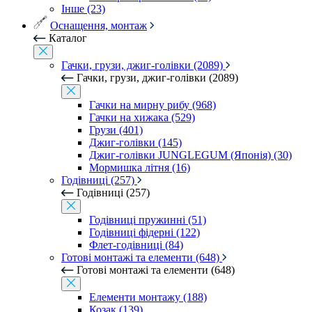
Інше (23)
Оснащення, монтаж
Каталог
Гачки, грузи, джиг-голівки (2089)
Гачки, грузи, джиг-голівки (2089)
Гачки на мирну рибу (968)
Гачки на хижака (529)
Грузи (401)
Джиг-голівки (145)
Джиг-голівки JUNGLEGUM (Японія) (30)
Мормишка літня (16)
Годівниці (257)
Годівниці (257)
Годівниці пружинні (51)
Годівниці фідерні (122)
Флет-годівниці (84)
Готові монтажі та елементи (648)
Готові монтажі та елементи (648)
Елементи монтажу (188)
Козак (139)