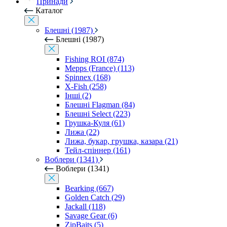
Принади
Каталог
Блешні (1987)
Блешні (1987)
Fishing ROI (874)
Mepps (France) (113)
Spinnex (168)
X-Fish (258)
Інші (2)
Блешні Flagman (84)
Блешні Select (223)
Грушка-Куля (61)
Лижа (22)
Лижа, букар, грушка, казара (21)
Тейл-спіннер (161)
Воблери (1341)
Воблери (1341)
Bearking (667)
Golden Catch (29)
Jackall (118)
Savage Gear (6)
ZipBaits (5)