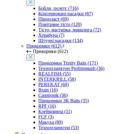
Бойли, пелетс (716)
Консервовані насадки (87)
Пінопласт (69)
Повітряне тісто (120)
Тісто, мастирка, мамалига (72)
Херабуна (7)
Штучні насадки (134)
Прикормки (612)
Прикормки (612)
Прикормки Trinity Baits (171)
Технопланктон Profmontazh (36)
REALFISH (55)
INTERKRILL (58)
PEREKAT (69)
Brain (16)
Carptronik (36)
Прикормки 3K Baits (35)
RPF (16)
Клейковина (11)
FCF (3)
Макуха (89)
Технопланктон (53)