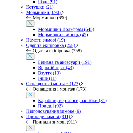
Різне (91)
Котушки (21)
Мормишки (690)
Мормишки (690)
Мормишки Вольфрам (645)
Мормишки свинець (45)
Намети зимові (19)
Одяг та екіпіровка (258)
Одяг та екіпіровка (258)
Білизна та аксесуари (191)
Верхній одяг (43)
Взуття (13)
Інше (11)
Оснащення і монтаж (173)
Оснащення і монтаж (173)
Карабіни, вертлюги, застібки (81)
Повідці (92)
Підгодовування зимове (9)
Принади зимові (911)
Принади зимові (911)