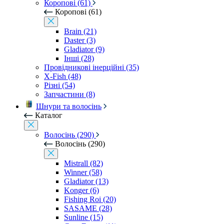
Коропові (61)
Коропові (61)
Brain (21)
Daster (3)
Gladiator (9)
Інші (28)
Провідникові інерційні (35)
X-Fish (48)
Різні (54)
Запчастини (8)
Шнури та волосінь
Каталог
Волосінь (290)
Волосінь (290)
Mistrall (82)
Winner (58)
Gladiator (13)
Konger (6)
Fishing Roi (20)
SASAME (28)
Sunline (15)