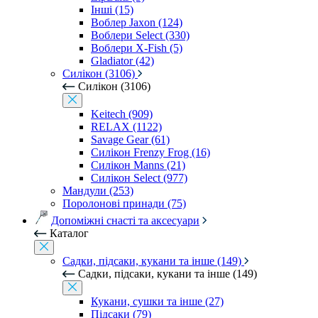
Інші (15)
Воблер Jaxon (124)
Воблери Select (330)
Воблери X-Fish (5)
Gladiator (42)
Силікон (3106)
Силікон (3106)
Keitech (909)
RELAX (1122)
Savage Gear (61)
Силікон Frenzy Frog (16)
Силікон Manns (21)
Силікон Select (977)
Мандули (253)
Поролонові принади (75)
Допоміжні снасті та аксесуари
Каталог
Садки, підсаки, кукани та інше (149)
Садки, підсаки, кукани та інше (149)
Кукани, сушки та інше (27)
Підсаки (79)