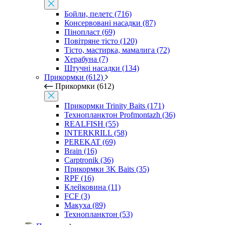
Бойли, пелетс (716)
Консервовані насадки (87)
Пінопласт (69)
Повітряне тісто (120)
Тісто, мастирка, мамалига (72)
Херабуна (7)
Штучні насадки (134)
Прикормки (612)
Прикормки (612)
Прикормки Trinity Baits (171)
Технопланктон Profmontazh (36)
REALFISH (55)
INTERKRILL (58)
PEREKAT (69)
Brain (16)
Carptronik (36)
Прикормки 3K Baits (35)
RPF (16)
Клейковина (11)
FCF (3)
Макуха (89)
Технопланктон (53)