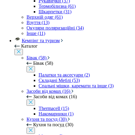
Рукавички (37)
Термобілизна (61)
Шкарпетки (31)
Верхній одяг (61)
Взуття (13)
Окуляри поляризаційні (34)
Інше (11)
Кемпінг та туризм
Каталог
Бівак (58)
Бівак (58)
Палатки та аксесуари (2)
Складані Меблі (53)
Спальні мішки, каремати та інше (3)
Засоби від комах (16)
Засоби від комах (16)
Thermacell (15)
Накомарники (1)
Кухня та посуд (30)
Кухня та посуд (30)