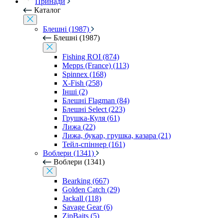
Принади
Каталог
Блешні (1987)
Блешні (1987)
Fishing ROI (874)
Mepps (France) (113)
Spinnex (168)
X-Fish (258)
Інші (2)
Блешні Flagman (84)
Блешні Select (223)
Грушка-Куля (61)
Лижа (22)
Лижа, букар, грушка, казара (21)
Тейл-спіннер (161)
Воблери (1341)
Воблери (1341)
Bearking (667)
Golden Catch (29)
Jackall (118)
Savage Gear (6)
ZipBaits (5)