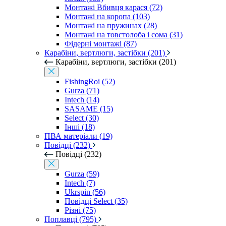
Монтажі Вбивця карася (72)
Монтажі на коропа (103)
Монтажі на пружинах (28)
Монтажі на товстолоба і сома (31)
Фідерні монтажі (87)
Карабіни, вертлюги, застібки (201)
Карабіни, вертлюги, застібки (201)
FishingRoi (52)
Gurza (71)
Intech (14)
SASAME (15)
Select (30)
Інші (18)
ПВА матеріали (19)
Повідці (232)
Повідці (232)
Gurza (59)
Intech (7)
Ukrspin (56)
Повідці Select (35)
Різні (75)
Поплавці (795)