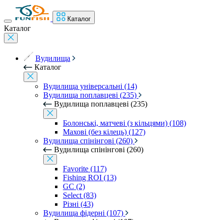
Каталог
Каталог
Вудилища
Каталог
Вудилища універсальні (14)
Вудилища поплавцеві (235)
Вудилища поплавцеві (235)
Болонські, матчеві (з кільцями) (108)
Махові (без кілець) (127)
Вудилища спінінгові (260)
Вудилища спінінгові (260)
Favorite (117)
Fishing ROI (13)
GC (2)
Select (83)
Різні (43)
Вудилища фідерні (107)