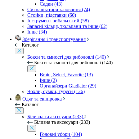
Садки (43)
Сигналізатори клювання (74)
Стойки, підставки (60)
Інструмент рибальський (58)
Запасні кільця, тюльпани та інше (62)
Інше (34)
Зберігання і транспортування
Каталог
Бокси та ємності для риболовлі (140)
Бокси та ємності для риболовлі (140)
Brain, Select, Favorite (13)
Інше (2)
Органайзери Gladiator (29)
Чохли, сумки, тубуси (126)
Одяг та екіпіровка
Каталог
Білизна та аксесуари (233)
Білизна та аксесуари (233)
Головні убори (104)