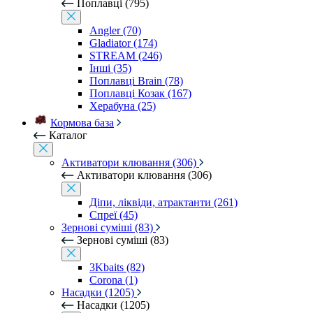
Поплавці (795)
Angler (70)
Gladiator (174)
STREAM (246)
Інші (35)
Поплавці Brain (78)
Поплавці Козак (167)
Херабуна (25)
Кормова база
Каталог
Активатори клювання (306)
Активатори клювання (306)
Діпи, ліквіди, атрактанти (261)
Спреї (45)
Зернові суміші (83)
Зернові суміші (83)
3Kbaits (82)
Corona (1)
Насадки (1205)
Насадки (1205)