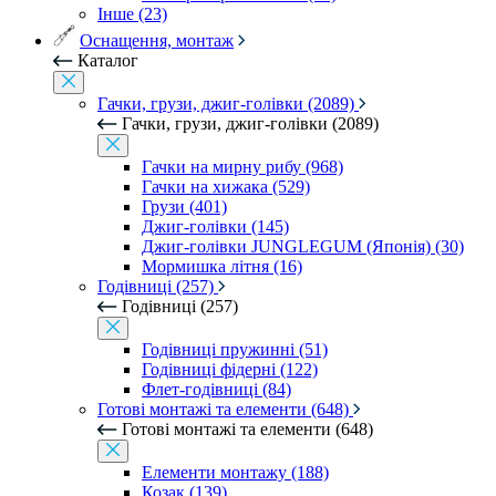
Інше (23)
Оснащення, монтаж
Каталог
Гачки, грузи, джиг-голівки (2089)
Гачки, грузи, джиг-голівки (2089)
Гачки на мирну рибу (968)
Гачки на хижака (529)
Грузи (401)
Джиг-голівки (145)
Джиг-голівки JUNGLEGUM (Японія) (30)
Мормишка літня (16)
Годівниці (257)
Годівниці (257)
Годівниці пружинні (51)
Годівниці фідерні (122)
Флет-годівниці (84)
Готові монтажі та елементи (648)
Готові монтажі та елементи (648)
Елементи монтажу (188)
Козак (139)