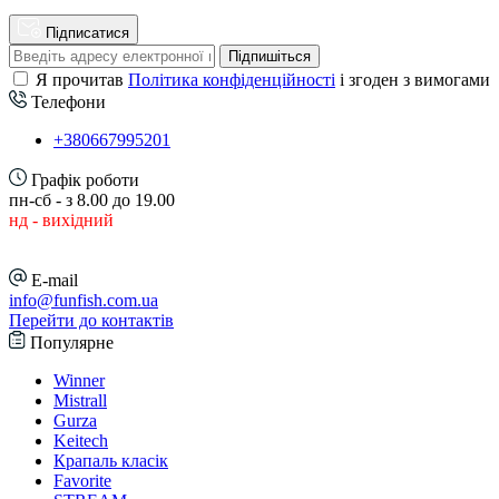
Підписатися
Підпишіться
Я прочитав
Політика конфіденційності
і згоден з вимогами
Телефони
+380667995201
Графік роботи
пн-сб - з 8.00 до 19.00
нд - вихідний
E-mail
info@funfish.com.ua
Перейти до контактів
Популярне
Winner
Mistrall
Gurza
Keitech
Крапаль класік
Favorite