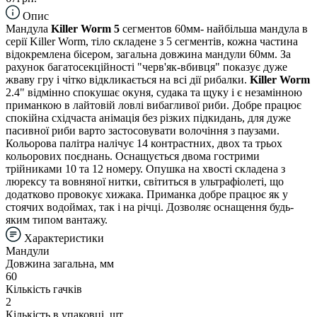
Опис
Мандула
Killer Worm 5
сегментов 60мм- найбільша мандула в
серії Killer Worm, тіло складене з 5 сегментів, кожна частина
відокремлена бісером, загальна довжина мандули 60мм. За
рахунок багатосекційності "черв'як-вбивця" показує дуже
жваву гру і чітко відкликається на всі дії рибалки.
Killer Worm
2.4" відмінно спокушає окуня, судака та щуку і є незамінною
приманкою в лайтовій ловлі вибагливої риби. Добре працює
спокійна східчаста анімація без різких підкидань, для дуже
пасивної риби варто застосовувати волочіння з паузами.
Кольорова палітра налічує 14 контрастних, двох та трьох
кольорових поєднань. Оснащується двома гострими
трійниками 10 та 12 номеру. Опушка на хвості складена з
люрексу та вовняної нитки, світиться в ультрафіолеті, що
додатково провокує хижака. Приманка добре працює як у
стоячих водоймах, так і на річці. Дозволяє оснащення будь-
яким типом вантажу.
Характеристики
Мандули
Довжина загальна, мм
60
Кількість гачків
2
Кількість в упаковці, шт