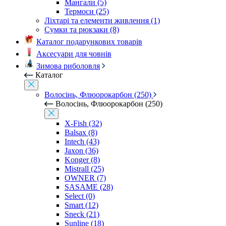
Мангали (5)
Термоси (25)
Ліхтарі та елементи живлення (1)
Сумки та рюкзаки (8)
Каталог подарункових товарів
Аксесуари для човнів
Зимова риболовля
Каталог
Волосінь, Флюорокарбон (250)
Волосінь, Флюорокарбон (250)
X-Fish (32)
Balsax (8)
Intech (43)
Jaxon (36)
Konger (8)
Mistrall (25)
OWNER (7)
SASAME (28)
Select (0)
Smart (12)
Sneck (21)
Sunline (18)