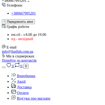
+380667995201
Телефони
+380667995201
Передзвоніть мені
Графік роботи
пн-сб - з 8.00 до 19.00
нд - вихідний
E-mail
info@funfish.com.ua
Ми в соцмережах
Перейти до контактів
0
0
0
Виробники
Акції
Доставка
Оплата
Відгуки про магазин