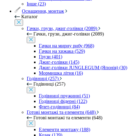
Інше (23)
Оснащення, монтаж
Каталог
Гачки, грузи, джиг-голівки (2089)
Гачки, грузи, джиг-голівки (2089)
Гачки на мирну рибу (968)
Гачки на хижака (529)
Грузи (401)
Джиг-голівки (145)
Джиг-голівки JUNGLEGUM (Японія) (30)
Мормишка літня (16)
Годівниці (257)
Годівниці (257)
Годівниці пружинні (51)
Годівниці фідерні (122)
Флет-годівниці (84)
Готові монтажі та елементи (648)
Готові монтажі та елементи (648)
Елементи монтажу (188)
Козак (139)