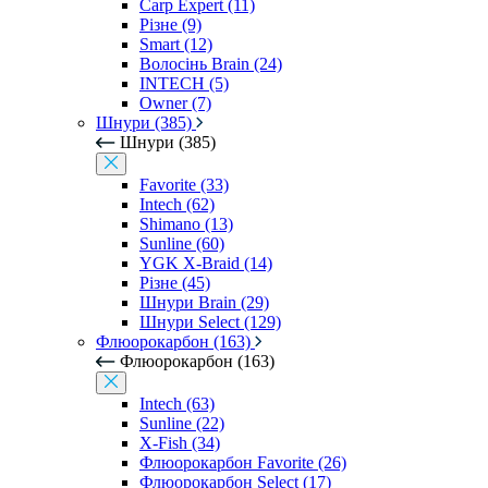
Carp Expert (11)
Різне (9)
Smart (12)
Волосінь Brain (24)
INTECH (5)
Owner (7)
Шнури (385)
Шнури (385)
Favorite (33)
Intech (62)
Shimano (13)
Sunline (60)
YGK X-Braid (14)
Різне (45)
Шнури Brain (29)
Шнури Select (129)
Флюорокарбон (163)
Флюорокарбон (163)
Intech (63)
Sunline (22)
X-Fish (34)
Флюорокарбон Favorite (26)
Флюорокарбон Select (17)