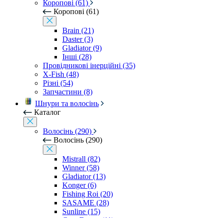
Коропові (61)
Коропові (61)
Brain (21)
Daster (3)
Gladiator (9)
Інші (28)
Провідникові інерційні (35)
X-Fish (48)
Різні (54)
Запчастини (8)
Шнури та волосінь
Каталог
Волосінь (290)
Волосінь (290)
Mistrall (82)
Winner (58)
Gladiator (13)
Konger (6)
Fishing Roi (20)
SASAME (28)
Sunline (15)