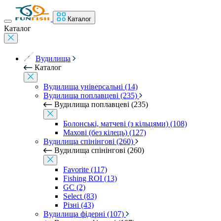
Каталог
Каталог
Вудилища
Каталог
Вудилища універсальні (14)
Вудилища поплавцеві (235)
Вудилища поплавцеві (235)
Болонські, матчеві (з кільцями) (108)
Махові (без кілець) (127)
Вудилища спінінгові (260)
Вудилища спінінгові (260)
Favorite (117)
Fishing ROI (13)
GC (2)
Select (83)
Різні (43)
Вудилища фідерні (107)