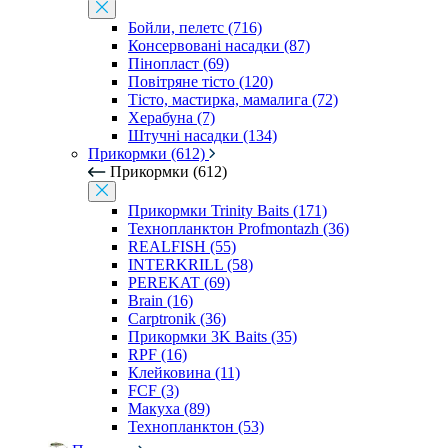
Бойли, пелетс (716)
Консервовані насадки (87)
Пінопласт (69)
Повітряне тісто (120)
Тісто, мастирка, мамалига (72)
Херабуна (7)
Штучні насадки (134)
Прикормки (612)
Прикормки (612)
Прикормки Trinity Baits (171)
Технопланктон Profmontazh (36)
REALFISH (55)
INTERKRILL (58)
PEREKAT (69)
Brain (16)
Carptronik (36)
Прикормки 3K Baits (35)
RPF (16)
Клейковина (11)
FCF (3)
Макуха (89)
Технопланктон (53)