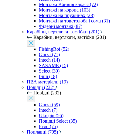
Монтажі Вбивця карася (72)
Монтажі на коропа (103)
Монтажі на пружинах (28)
Монтажі на товстолоба і сома (31)
Фідерні монтажі (87)
Карабіни, вертлюги, застібки (201)
Карабіни, вертлюги, застібки (201)
FishingRoi (52)
Gurza (71)
Intech (14)
SASAME (15)
Select (30)
Інші (18)
ПВА матеріали (19)
Повідці (232)
Повідці (232)
Gurza (59)
Intech (7)
Ukrspin (56)
Повідці Select (35)
Різні (75)
Поплавці (795)