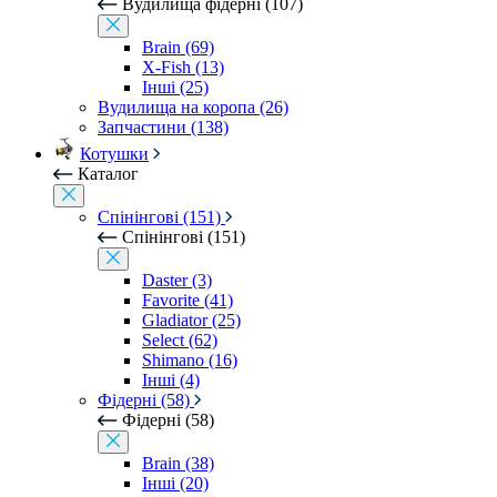
Вудилища фідерні (107)
Brain (69)
X-Fish (13)
Інші (25)
Вудилища на коропа (26)
Запчастини (138)
Котушки
Каталог
Спінінгові (151)
Спінінгові (151)
Daster (3)
Favorite (41)
Gladiator (25)
Select (62)
Shimano (16)
Інші (4)
Фідерні (58)
Фідерні (58)
Brain (38)
Інші (20)