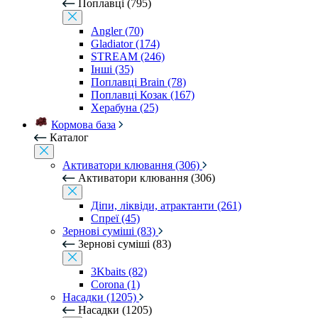
Поплавці (795)
Angler (70)
Gladiator (174)
STREAM (246)
Інші (35)
Поплавці Brain (78)
Поплавці Козак (167)
Херабуна (25)
Кормова база
Каталог
Активатори клювання (306)
Активатори клювання (306)
Діпи, ліквіди, атрактанти (261)
Спреї (45)
Зернові суміші (83)
Зернові суміші (83)
3Kbaits (82)
Corona (1)
Насадки (1205)
Насадки (1205)