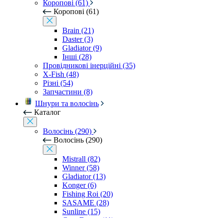
Коропові (61)
Коропові (61)
Brain (21)
Daster (3)
Gladiator (9)
Інші (28)
Провідникові інерційні (35)
X-Fish (48)
Різні (54)
Запчастини (8)
Шнури та волосінь
Каталог
Волосінь (290)
Волосінь (290)
Mistrall (82)
Winner (58)
Gladiator (13)
Konger (6)
Fishing Roi (20)
SASAME (28)
Sunline (15)