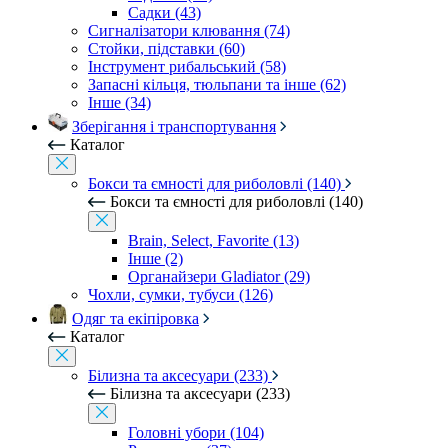
Садки (43)
Сигналізатори клювання (74)
Стойки, підставки (60)
Інструмент рибальський (58)
Запасні кільця, тюльпани та інше (62)
Інше (34)
Зберігання і транспортування
Каталог
Бокси та ємності для риболовлі (140)
Бокси та ємності для риболовлі (140)
Brain, Select, Favorite (13)
Інше (2)
Органайзери Gladiator (29)
Чохли, сумки, тубуси (126)
Одяг та екіпіровка
Каталог
Білизна та аксесуари (233)
Білизна та аксесуари (233)
Головні убори (104)