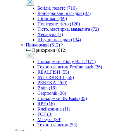
Бойли, пелетс (716)
Консервовані насадки (87)
Пінопласт (69)
Повітряне тісто (120)
Тісто, мастирка, мамалига (72)
Херабуна (7)
Штучні насадки (134)
Прикормки (612)
Прикормки (612)
Прикормки Trinity Baits (171)
Технопланктон Profmontazh (36)
REALFISH (55)
INTERKRILL (58)
PEREKAT (69)
Brain (16)
Carptronik (36)
Прикормки 3K Baits (35)
RPF (16)
Клейковина (11)
FCF (3)
Макуха (89)
Технопланктон (53)