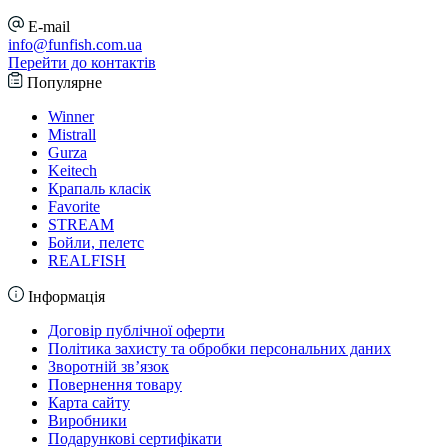
E-mail
info@funfish.com.ua
Перейти до контактів
Популярне
Winner
Mistrall
Gurza
Keitech
Крапаль класік
Favorite
STREAM
Бойли, пелетс
REALFISH
Інформація
Договір публічної оферти
Політика захисту та обробки персональних даних
Зворотній зв’язок
Повернення товару
Карта сайту
Виробники
Подарункові сертифікати