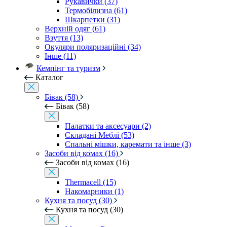
Рукавички (37)
Термобілизна (61)
Шкарпетки (31)
Верхній одяг (61)
Взуття (13)
Окуляри поляризаційні (34)
Інше (11)
Кемпінг та туризм
Каталог
Бівак (58)
Бівак (58)
Палатки та аксесуари (2)
Складані Меблі (53)
Спальні мішки, каремати та інше (3)
Засоби від комах (16)
Засоби від комах (16)
Thermacell (15)
Накомарники (1)
Кухня та посуд (30)
Кухня та посуд (30)