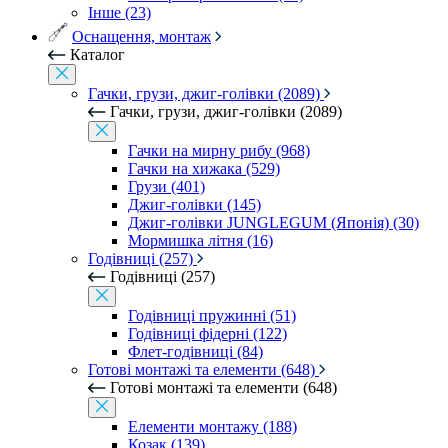
Інше (23)
Оснащення, монтаж
Каталог
Гачки, грузи, джиг-голівки (2089)
Гачки, грузи, джиг-голівки (2089)
Гачки на мирну рибу (968)
Гачки на хижака (529)
Грузи (401)
Джиг-голівки (145)
Джиг-голівки JUNGLEGUM (Японія) (30)
Мормишка літня (16)
Годівниці (257)
Годівниці (257)
Годівниці пружинні (51)
Годівниці фідерні (122)
Флет-годівниці (84)
Готові монтажі та елементи (648)
Готові монтажі та елементи (648)
Елементи монтажу (188)
Козак (139)