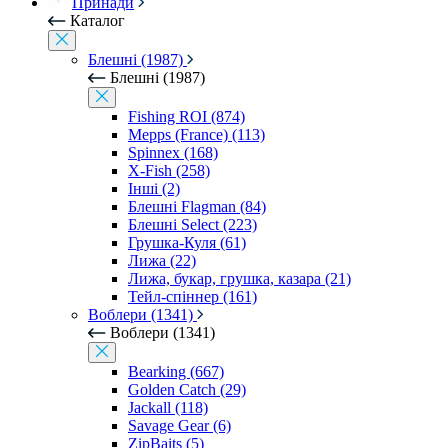
Принади
Каталог
Блешні (1987)
Блешні (1987)
Fishing ROI (874)
Mepps (France) (113)
Spinnex (168)
X-Fish (258)
Інші (2)
Блешні Flagman (84)
Блешні Select (223)
Грушка-Куля (61)
Лижа (22)
Лижа, букар, грушка, казара (21)
Тейл-спіннер (161)
Воблери (1341)
Воблери (1341)
Bearking (667)
Golden Catch (29)
Jackall (118)
Savage Gear (6)
ZipBaits (5)