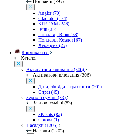
Поплавці (795)
Angler (70)
Gladiator (174)
STREAM (246)
Інші (35)
Поплавці Brain (78)
Поплавці Козак (167)
Херабуна (25)
Кормова база
Каталог
Активатори клювання (306)
Активатори клювання (306)
Діпи, ліквіди, атрактанти (261)
Спреї (45)
Зернові суміші (83)
Зернові суміші (83)
3Kbaits (82)
Corona (1)
Насадки (1205)
Насадки (1205)