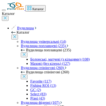
Каталог
Каталог
Вудилища
Каталог
Вудилища універсальні (14)
Вудилища поплавцеві (235)
Вудилища поплавцеві (235)
Болонські, матчеві (з кільцями) (108)
Махові (без кілець) (127)
Вудилища спінінгові (260)
Вудилища спінінгові (260)
Favorite (117)
Fishing ROI (13)
GC (2)
Select (83)
Різні (43)
Вудилища фідерні (107)