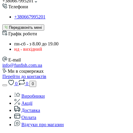
+380667995201
Телефони
+380667995201
Передзвоніть мені
Графік роботи
пн-сб - з 8.00 до 19.00
нд - вихідний
E-mail
info@funfish.com.ua
Ми в соцмережах
Перейти до контактів
0
0
0
Виробники
Акції
Доставка
Оплата
Відгуки про магазин