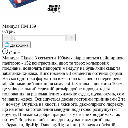
Мандула ПМ 139
67грн.
До кошика
Опис
Мандула Classic 3 сегменти 100мм - відрізняється найширшою
палітрою - 152 контрастних, двох та трьох кольорових
поєднань, дозволять підібрати мандулу на будь-який смак та
забаганки хижака. Виготовлена з 3 сегментів обтічної форми.
На сьогодні така форма тіла вже стала класикою і перевірена
мільйонами рибалок по всьому світі. Загальна довжина 10 см,
це універсальний середній розмір, добре підходить для
полювання на різноманітних хижаків: судак, щука, окунь, сом
та навіть жерех. Оснащується двома гострими трійниками 2 та
4 номеру. Опушка на хвості з якісного, двоколірного люрексу,
що на етапі виготовлення мандули додатково розпушується
вручну. Приманка добре працює як у стоячих водоймах, так і
на течії. Зовсім невибаглива до виду вантажу (розбірна
чебурашка, Jig-Rig, Dancing-Rig та інші). Завдяки обтічній