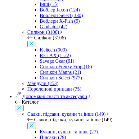
Інші (15)
Воблер Jaxon (124)
Воблери Select (330)
Воблери X-Fish (5)
Gladiator (42)
Силікон (3106)
Силікон (3106)
Keitech (909)
RELAX (1122)
Savage Gear (61)
Силікон Frenzy Frog (16)
Силікон Manns (21)
Силікон Select (977)
Мандули (253)
Поролонові принади (75)
Допоміжні снасті та аксесуари
Каталог
Садки, підсаки, кукани та інше (149)
Садки, підсаки, кукани та інше (149)
Кукани, сушки та інше (27)
Підсаки (79)