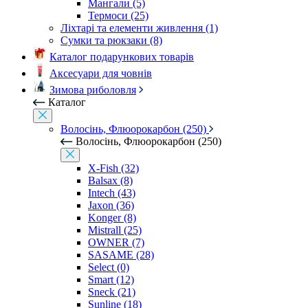
Мангали (5)
Термоси (25)
Ліхтарі та елементи живлення (1)
Сумки та рюкзаки (8)
Каталог подарункових товарів
Аксесуари для човнів
Зимова риболовля
Каталог
Волосінь, Флюорокарбон (250)
Волосінь, Флюорокарбон (250)
X-Fish (32)
Balsax (8)
Intech (43)
Jaxon (36)
Konger (8)
Mistrall (25)
OWNER (7)
SASAME (28)
Select (0)
Smart (12)
Sneck (21)
Sunline (18)