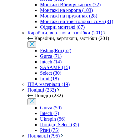
Монтажі Вбивця карася (72)
Монтажі на коропа (103)
Монтажі на пружинах (28)
Монтажі на товстолоба і сома (31)
Фідерні монтажі (87)
Карабіни, вертлюги, застібки (201)
Карабіни, вертлюги, застібки (201)
FishingRoi (52)
Gurza (71)
Intech (14)
SASAME (15)
Select (30)
Інші (18)
ПВА матеріали (19)
Повідці (232)
Повідці (232)
Gurza (59)
Intech (7)
Ukrspin (56)
Повідці Select (35)
Різні (75)
Поплавці (795)