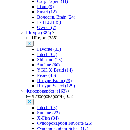
Carp Expert (11)
Різне (9)
Smart (12)
Волосінь Brain (24)
INTECH (5)
Owner (7)
Шнури (385)
Шнури (385)
Favorite (33)
Intech (62)
Shimano (13)
Sunline (60)
YGK X-Braid (14)
Різне (45)
Шнури Brain (29)
Шнури Select (129)
Флюорокарбон (163)
Флюорокарбон (163)
Intech (63)
Sunline (22)
X-Fish (34)
Флюорокарбон Favorite (26)
Флюорокарбон Select (17)