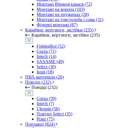
Монтажі Вбивця карася (72)
Монтажі на коропа (103)
Монтажі на пружинах (28)
Монтажі на товстолоба і сома (31)
Фідерні монтажі (87)
Карабіни, вертлюги, застібки (235)
Карабіни, вертлюги, застібки (235)
FishingRoi (52)
Gurza (71)
Intech (14)
SASAME (49)
Select (30)
Інші (18)
ПВА матеріали (20)
Повідці (232)
Повідці (232)
Gurza (59)
Intech (7)
Ukrspin (56)
Повідці Select (35)
Різні (75)
Поплавці (824)