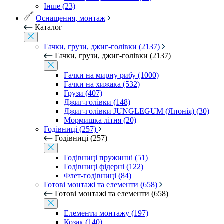
Інше (23)
Оснащення, монтаж
Каталог
Гачки, грузи, джиг-голівки (2137)
Гачки, грузи, джиг-голівки (2137)
Гачки на мирну рибу (1000)
Гачки на хижака (532)
Грузи (407)
Джиг-голівки (148)
Джиг-голівки JUNGLEGUM (Японія) (30)
Мормишка літня (20)
Годівниці (257)
Годівниці (257)
Годівниці пружинні (51)
Годівниці фідерні (122)
Флет-годівниці (84)
Готові монтажі та елементи (658)
Готові монтажі та елементи (658)
Елементи монтажу (197)
Козак (140)