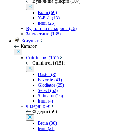
Вудилища фідерні (107)
Brain (69)
X-Fish (13)
Інші (25)
Вудилища на коропа (26)
Запчастини (138)
Котушки
Каталог
Спінінгові (151)
Спінінгові (151)
Daster (3)
Favorite (41)
Gladiator (25)
Select (62)
Shimano (16)
Інші (4)
Фідерні (59)
Фідерні (59)
Brain (38)
Інші (21)