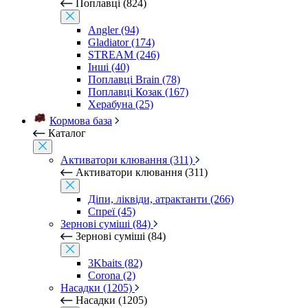
Поплавці (824)
Angler (94)
Gladiator (174)
STREAM (246)
Інші (40)
Поплавці Brain (78)
Поплавці Козак (167)
Херабуна (25)
Кормова база
Каталог
Активатори клювання (311)
Активатори клювання (311)
Діпи, ліквіди, атрактанти (266)
Спреї (45)
Зернові суміші (84)
Зернові суміші (84)
3Kbaits (82)
Corona (2)
Насадки (1205)
Насадки (1205)