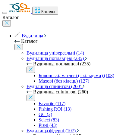
Каталог
Каталог
Вудилища
Каталог
Вудилища універсальні (14)
Вудилища поплавцеві (235)
Вудилища поплавцеві (235)
Болонські, матчеві (з кільцями) (108)
Махові (без кілець) (127)
Вудилища спінінгові (260)
Вудилища спінінгові (260)
Favorite (117)
Fishing ROI (13)
GC (2)
Select (83)
Різні (43)
Вудилища фідерні (107)