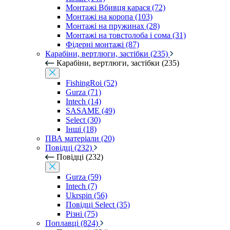
Монтажі Вбивця карася (72)
Монтажі на коропа (103)
Монтажі на пружинах (28)
Монтажі на товстолоба і сома (31)
Фідерні монтажі (87)
Карабіни, вертлюги, застібки (235)
Карабіни, вертлюги, застібки (235)
FishingRoi (52)
Gurza (71)
Intech (14)
SASAME (49)
Select (30)
Інші (18)
ПВА матеріали (20)
Повідці (232)
Повідці (232)
Gurza (59)
Intech (7)
Ukrspin (56)
Повідці Select (35)
Різні (75)
Поплавці (824)