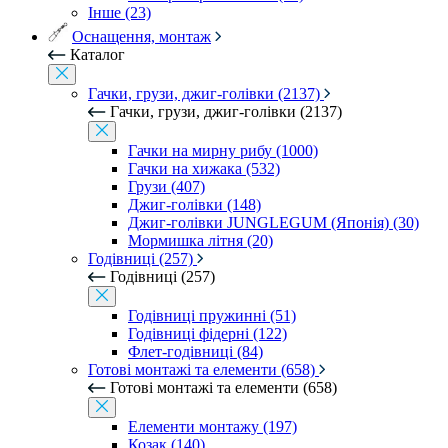
Інше (23)
Оснащення, монтаж
Каталог
Гачки, грузи, джиг-голівки (2137)
Гачки, грузи, джиг-голівки (2137)
Гачки на мирну рибу (1000)
Гачки на хижака (532)
Грузи (407)
Джиг-голівки (148)
Джиг-голівки JUNGLEGUM (Японія) (30)
Мормишка літня (20)
Годівниці (257)
Годівниці (257)
Годівниці пружинні (51)
Годівниці фідерні (122)
Флет-годівниці (84)
Готові монтажі та елементи (658)
Готові монтажі та елементи (658)
Елементи монтажу (197)
Козак (140)