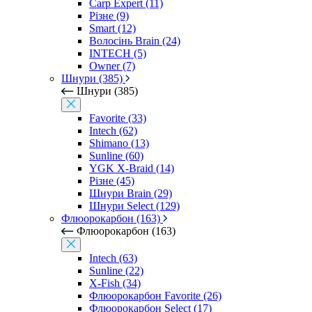
Carp Expert (11)
Різне (9)
Smart (12)
Волосінь Brain (24)
INTECH (5)
Owner (7)
Шнури (385)
Шнури (385)
Favorite (33)
Intech (62)
Shimano (13)
Sunline (60)
YGK X-Braid (14)
Різне (45)
Шнури Brain (29)
Шнури Select (129)
Флюорокарбон (163)
Флюорокарбон (163)
Intech (63)
Sunline (22)
X-Fish (34)
Флюорокарбон Favorite (26)
Флюорокарбон Select (17)