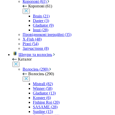
Коропові (61)
Коропові (61)
Brain (21)
Daster (3)
Gladiator (9)
Інші (28)
Провідникові інерційні (35)
X-Fish (48)
Різні (54)
Запчастини (8)
Шнури та волосінь
Каталог
Волосінь (290)
Волосінь (290)
Mistrall (82)
Winner (58)
Gladiator (13)
Konger (6)
Fishing Roi (20)
SASAME (28)
Sunline (15)