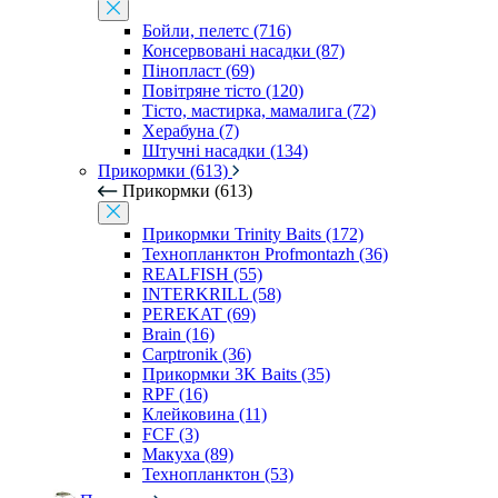
Бойли, пелетс (716)
Консервовані насадки (87)
Пінопласт (69)
Повітряне тісто (120)
Тісто, мастирка, мамалига (72)
Херабуна (7)
Штучні насадки (134)
Прикормки (613)
Прикормки (613)
Прикормки Trinity Baits (172)
Технопланктон Profmontazh (36)
REALFISH (55)
INTERKRILL (58)
PEREKAT (69)
Brain (16)
Carptronik (36)
Прикормки 3K Baits (35)
RPF (16)
Клейковина (11)
FCF (3)
Макуха (89)
Технопланктон (53)