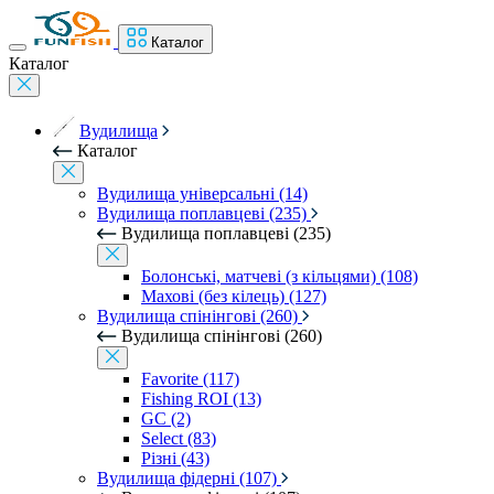
Каталог
Каталог
Вудилища
Каталог
Вудилища універсальні (14)
Вудилища поплавцеві (235)
Вудилища поплавцеві (235)
Болонські, матчеві (з кільцями) (108)
Махові (без кілець) (127)
Вудилища спінінгові (260)
Вудилища спінінгові (260)
Favorite (117)
Fishing ROI (13)
GC (2)
Select (83)
Різні (43)
Вудилища фідерні (107)