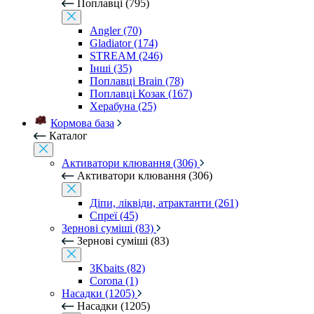
Поплавці (795)
Angler (70)
Gladiator (174)
STREAM (246)
Інші (35)
Поплавці Brain (78)
Поплавці Козак (167)
Херабуна (25)
Кормова база
Каталог
Активатори клювання (306)
Активатори клювання (306)
Діпи, ліквіди, атрактанти (261)
Спреї (45)
Зернові суміші (83)
Зернові суміші (83)
3Kbaits (82)
Corona (1)
Насадки (1205)
Насадки (1205)