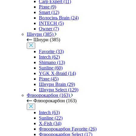
Carp Expert (11)
Різне (9)
Smart (12)
Волосінь Brain (24)
INTECH (5)
Owner (7)
Шнури (385)
Шнури (385)
Favorite (33)
Intech (62)
Shimano (13)
Sunline (60)
YGK X-Braid (14)
Різне (45)
Шнури Brain (29)
Шнури Select (129)
Флюорокарбон (163)
Флюорокарбон (163)
Intech (63)
Sunline (22)
X-Fish (34)
Флюорокарбон Favorite (26)
Флюорокарбон Select (17)