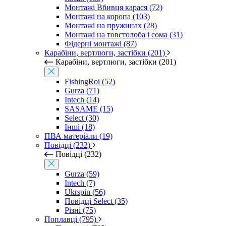
Монтажі Вбивця карася (72)
Монтажі на коропа (103)
Монтажі на пружинах (28)
Монтажі на товстолоба і сома (31)
Фідерні монтажі (87)
Карабіни, вертлюги, застібки (201)
Карабіни, вертлюги, застібки (201)
FishingRoi (52)
Gurza (71)
Intech (14)
SASAME (15)
Select (30)
Інші (18)
ПВА матеріали (19)
Повідці (232)
Повідці (232)
Gurza (59)
Intech (7)
Ukrspin (56)
Повідці Select (35)
Різні (75)
Поплавці (795)