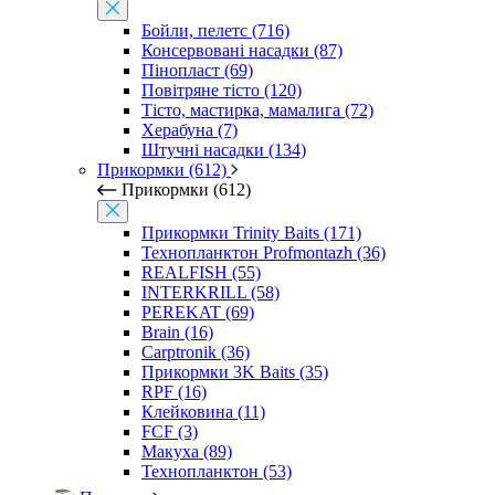
Бойли, пелетс (716)
Консервовані насадки (87)
Пінопласт (69)
Повітряне тісто (120)
Тісто, мастирка, мамалига (72)
Херабуна (7)
Штучні насадки (134)
Прикормки (612)
Прикормки (612)
Прикормки Trinity Baits (171)
Технопланктон Profmontazh (36)
REALFISH (55)
INTERKRILL (58)
PEREKAT (69)
Brain (16)
Carptronik (36)
Прикормки 3K Baits (35)
RPF (16)
Клейковина (11)
FCF (3)
Макуха (89)
Технопланктон (53)