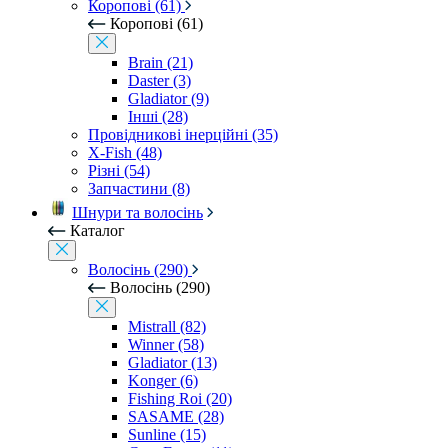
Коропові (61)
Коропові (61)
Brain (21)
Daster (3)
Gladiator (9)
Інші (28)
Провідникові інерційні (35)
X-Fish (48)
Різні (54)
Запчастини (8)
Шнури та волосінь
Каталог
Волосінь (290)
Волосінь (290)
Mistrall (82)
Winner (58)
Gladiator (13)
Konger (6)
Fishing Roi (20)
SASAME (28)
Sunline (15)