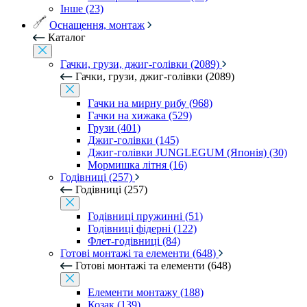
Інше (23)
Оснащення, монтаж
Каталог
Гачки, грузи, джиг-голівки (2089)
Гачки, грузи, джиг-голівки (2089)
Гачки на мирну рибу (968)
Гачки на хижака (529)
Грузи (401)
Джиг-голівки (145)
Джиг-голівки JUNGLEGUM (Японія) (30)
Мормишка літня (16)
Годівниці (257)
Годівниці (257)
Годівниці пружинні (51)
Годівниці фідерні (122)
Флет-годівниці (84)
Готові монтажі та елементи (648)
Готові монтажі та елементи (648)
Елементи монтажу (188)
Козак (139)