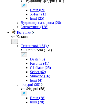
Вудилища фідерні (107)
Brain (69)
X-Fish (13)
Інші (25)
Вудилища на коропа (26)
Запчастини (138)
Котушки
Каталог
Спінінгові (151)
Спінінгові (151)
Daster (3)
Favorite (41)
Gladiator (25)
Select (62)
Shimano (16)
Інші (4)
Фідерні (58)
Фідерні (58)
Brain (38)
Інші (20)