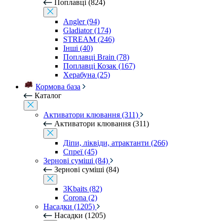
Поплавці (824)
Angler (94)
Gladiator (174)
STREAM (246)
Інші (40)
Поплавці Brain (78)
Поплавці Козак (167)
Херабуна (25)
Кормова база
Каталог
Активатори клювання (311)
Активатори клювання (311)
Діпи, ліквіди, атрактанти (266)
Спреї (45)
Зернові суміші (84)
Зернові суміші (84)
3Kbaits (82)
Corona (2)
Насадки (1205)
Насадки (1205)