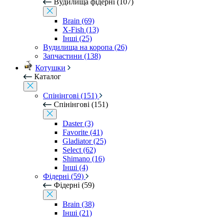
Вудилища фідерні (107)
Brain (69)
X-Fish (13)
Інші (25)
Вудилища на коропа (26)
Запчастини (138)
Котушки
Каталог
Спінінгові (151)
Спінінгові (151)
Daster (3)
Favorite (41)
Gladiator (25)
Select (62)
Shimano (16)
Інші (4)
Фідерні (59)
Фідерні (59)
Brain (38)
Інші (21)