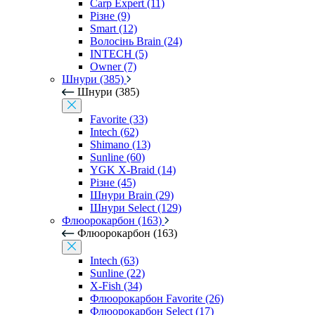
Carp Expert (11)
Різне (9)
Smart (12)
Волосінь Brain (24)
INTECH (5)
Owner (7)
Шнури (385)
Шнури (385)
Favorite (33)
Intech (62)
Shimano (13)
Sunline (60)
YGK X-Braid (14)
Різне (45)
Шнури Brain (29)
Шнури Select (129)
Флюорокарбон (163)
Флюорокарбон (163)
Intech (63)
Sunline (22)
X-Fish (34)
Флюорокарбон Favorite (26)
Флюорокарбон Select (17)