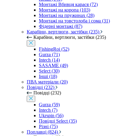
Монтажі Вбивця карася (72)
Монтажі на коропа (103)
Монтажі на пружинах (28)
Монтажі на товстолоба і сома (31)
Фідерні монтажі (87)
Карабіни, вертлюги, застібки (235)
Карабіни, вертлюги, застібки (235)
FishingRoi (52)
Gurza (71)
Intech (14)
SASAME (49)
Select (30)
Інші (18)
ПВА матеріали (20)
Повідці (232)
Повідці (232)
Gurza (59)
Intech (7)
Ukrspin (56)
Повідці Select (35)
Різні (75)
Поплавці (824)