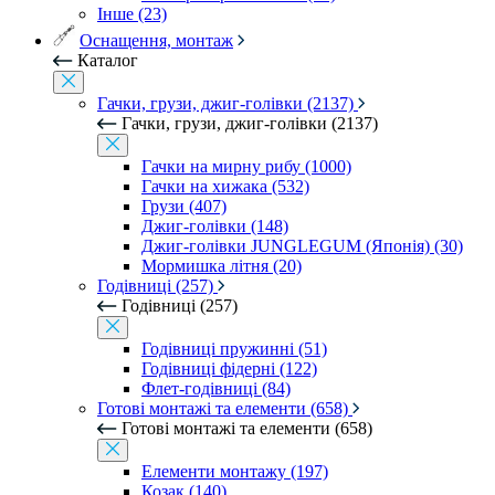
Інше (23)
Оснащення, монтаж
Каталог
Гачки, грузи, джиг-голівки (2137)
Гачки, грузи, джиг-голівки (2137)
Гачки на мирну рибу (1000)
Гачки на хижака (532)
Грузи (407)
Джиг-голівки (148)
Джиг-голівки JUNGLEGUM (Японія) (30)
Мормишка літня (20)
Годівниці (257)
Годівниці (257)
Годівниці пружинні (51)
Годівниці фідерні (122)
Флет-годівниці (84)
Готові монтажі та елементи (658)
Готові монтажі та елементи (658)
Елементи монтажу (197)
Козак (140)