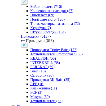
Бойли, пелетс (716)
Консервовані насадки (87)
Пінопласт (69)
Повітряне тісто (120)
Тісто, мастирка, мамалига (72)
Херабуна (7)
Штучні насадки (134)
Прикормки (613)
Прикормки (613)
Прикормки Trinity Baits (172)
Технопланктон Profmontazh (36)
REALFISH (55)
INTERKRILL (58)
PEREKAT (69)
Brain (16)
Carptronik (36)
Прикормки 3K Baits (35)
RPF (16)
Клейковина (11)
FCF (3)
Макуха (89)
Технопланктон (53)