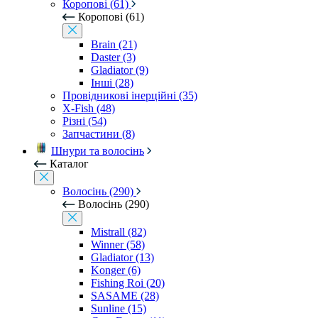
Коропові (61)
Коропові (61)
Brain (21)
Daster (3)
Gladiator (9)
Інші (28)
Провідникові інерційні (35)
X-Fish (48)
Різні (54)
Запчастини (8)
Шнури та волосінь
Каталог
Волосінь (290)
Волосінь (290)
Mistrall (82)
Winner (58)
Gladiator (13)
Konger (6)
Fishing Roi (20)
SASAME (28)
Sunline (15)