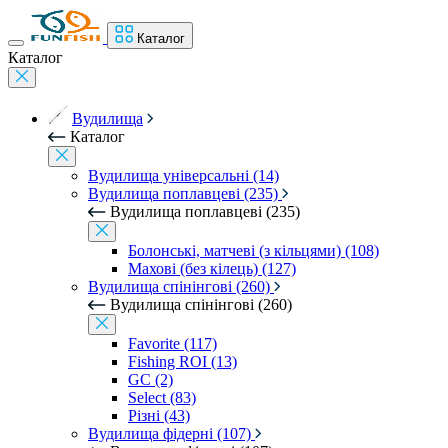
Каталог
Каталог
Вудилища
Каталог
Вудилища універсальні (14)
Вудилища поплавцеві (235)
Вудилища поплавцеві (235)
Болонські, матчеві (з кільцями) (108)
Махові (без кілець) (127)
Вудилища спінінгові (260)
Вудилища спінінгові (260)
Favorite (117)
Fishing ROI (13)
GC (2)
Select (83)
Різні (43)
Вудилища фідерні (107)