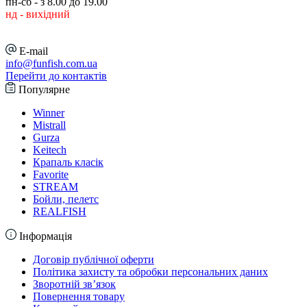
пн-сб - з 8.00 до 19.00
нд - вихідний
E-mail
info@funfish.com.ua
Перейти до контактів
Популярне
Winner
Mistrall
Gurza
Keitech
Крапаль класік
Favorite
STREAM
Бойли, пелетс
REALFISH
Інформація
Договір публічної оферти
Політика захисту та обробки персональних даних
Зворотній зв’язок
Повернення товару