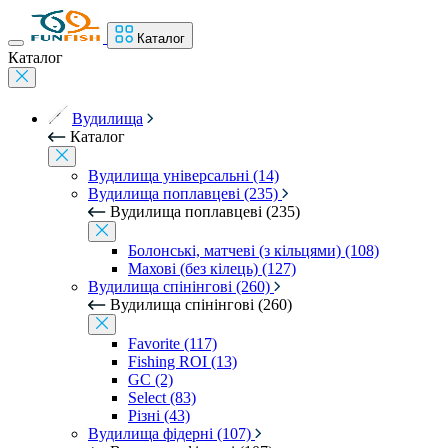
Каталог
Каталог
Вудилища
Каталог
Вудилища універсальні (14)
Вудилища поплавцеві (235)
Вудилища поплавцеві (235)
Болонські, матчеві (з кільцями) (108)
Махові (без кілець) (127)
Вудилища спінінгові (260)
Вудилища спінінгові (260)
Favorite (117)
Fishing ROI (13)
GC (2)
Select (83)
Різні (43)
Вудилища фідерні (107)