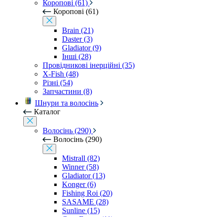
Коропові (61)
Коропові (61)
Brain (21)
Daster (3)
Gladiator (9)
Інші (28)
Провідникові інерційні (35)
X-Fish (48)
Різні (54)
Запчастини (8)
Шнури та волосінь
Каталог
Волосінь (290)
Волосінь (290)
Mistrall (82)
Winner (58)
Gladiator (13)
Konger (6)
Fishing Roi (20)
SASAME (28)
Sunline (15)