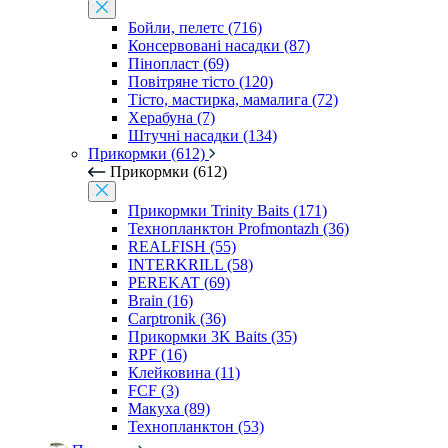
Бойли, пелетс (716)
Консервовані насадки (87)
Пінопласт (69)
Повітряне тісто (120)
Тісто, мастирка, мамалига (72)
Херабуна (7)
Штучні насадки (134)
Прикормки (612)
Прикормки (612)
Прикормки Trinity Baits (171)
Технопланктон Profmontazh (36)
REALFISH (55)
INTERKRILL (58)
PEREKAT (69)
Brain (16)
Carptronik (36)
Прикормки 3K Baits (35)
RPF (16)
Клейковина (11)
FCF (3)
Макуха (89)
Технопланктон (53)