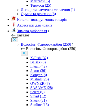
Мангали (5)
Термоси (25)
Ліхтарі та елементи живлення (1)
Сумки та рюкзаки (8)
Каталог подарункових товарів
Аксесуари для човнів
Зимова риболовля
Каталог
Волосінь, Флюорокарбон (250)
Волосінь, Флюорокарбон (250)
X-Fish (32)
Balsax (8)
Intech (43)
Jaxon (36)
Konger (8)
Mistrall (25)
OWNER (7)
SASAME (28)
Select (0)
Smart (12)
Sneck (21)
Sunline (18)