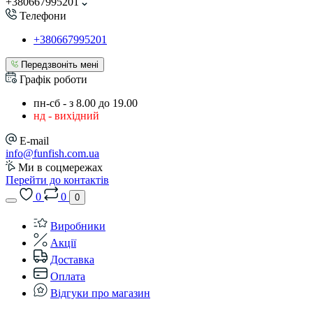
+380667995201
Телефони
+380667995201
Передзвоніть мені
Графік роботи
пн-сб - з 8.00 до 19.00
нд - вихідний
E-mail
info@funfish.com.ua
Ми в соцмережах
Перейти до контактів
0
0
0
Виробники
Акції
Доставка
Оплата
Відгуки про магазин