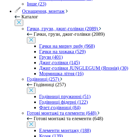
Інше (23)
Оснащення, монтаж
Каталог
Гачки, грузи, джиг-голівки (2089)
Гачки, грузи, джиг-голівки (2089)
Гачки на мирну рибу (968)
Гачки на хижака (529)
Грузи (401)
Джиг-голівки (145)
Джиг-голівки JUNGLEGUM (Японія) (30)
Мормишка літня (16)
Годівниці (257)
Годівниці (257)
Годівниці пружинні (51)
Годівниці фідерні (122)
Флет-годівниці (84)
Готові монтажі та елементи (648)
Готові монтажі та елементи (648)
Елементи монтажу (188)
Козак (139)