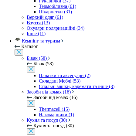
Рукавички (37)
Термобілизна (61)
Шкарпетки (31)
Верхній одяг (61)
Взуття (13)
Окуляри поляризаційні (34)
Інше (11)
Кемпінг та туризм
Каталог
Бівак (58)
Бівак (58)
Палатки та аксесуари (2)
Складані Меблі (53)
Спальні мішки, каремати та інше (3)
Засоби від комах (16)
Засоби від комах (16)
Thermacell (15)
Накомарники (1)
Кухня та посуд (30)
Кухня та посуд (30)