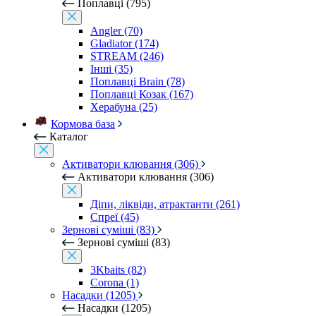
Поплавці (795)
Angler (70)
Gladiator (174)
STREAM (246)
Інші (35)
Поплавці Brain (78)
Поплавці Козак (167)
Херабуна (25)
Кормова база
Каталог
Активатори клювання (306)
Активатори клювання (306)
Діпи, ліквіди, атрактанти (261)
Спреї (45)
Зернові суміші (83)
Зернові суміші (83)
3Kbaits (82)
Corona (1)
Насадки (1205)
Насадки (1205)