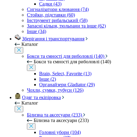
Садки (43)
Сигналізатори клювання (74)
Стойки, підставки (60)
Інструмент рибальський (58)
Запасні кільця, тюльпани та інше (62)
Інше (34)
Зберігання і транспортування
Каталог
Бокси та ємності для риболовлі (140)
Бокси та ємності для риболовлі (140)
Brain, Select, Favorite (13)
Інше (2)
Органайзери Gladiator (29)
Чохли, сумки, тубуси (126)
Одяг та екіпіровка
Каталог
Білизна та аксесуари (233)
Білизна та аксесуари (233)
Головні убори (104)