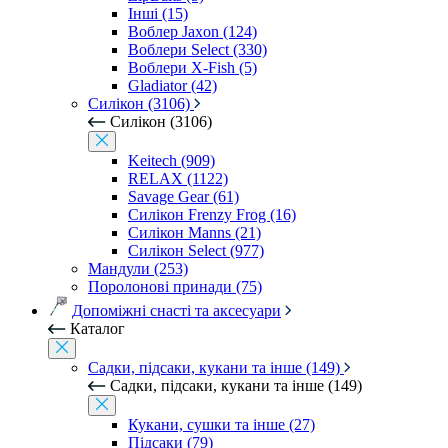
Інші (15)
Воблер Jaxon (124)
Воблери Select (330)
Воблери X-Fish (5)
Gladiator (42)
Силікон (3106)
Силікон (3106)
Keitech (909)
RELAX (1122)
Savage Gear (61)
Силікон Frenzy Frog (16)
Силікон Manns (21)
Силікон Select (977)
Мандули (253)
Поролонові принади (75)
Допоміжні снасті та аксесуари
Каталог
Садки, підсаки, кукани та інше (149)
Садки, підсаки, кукани та інше (149)
Кукани, сушки та інше (27)
Підсаки (79)