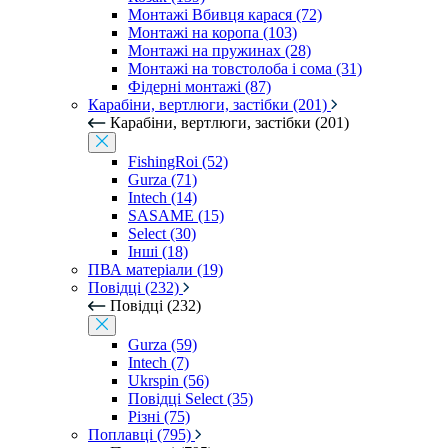
Монтажі Вбивця карася (72)
Монтажі на коропа (103)
Монтажі на пружинах (28)
Монтажі на товстолоба і сома (31)
Фідерні монтажі (87)
Карабіни, вертлюги, застібки (201)
Карабіни, вертлюги, застібки (201)
FishingRoi (52)
Gurza (71)
Intech (14)
SASAME (15)
Select (30)
Інші (18)
ПВА матеріали (19)
Повідці (232)
Повідці (232)
Gurza (59)
Intech (7)
Ukrspin (56)
Повідці Select (35)
Різні (75)
Поплавці (795)