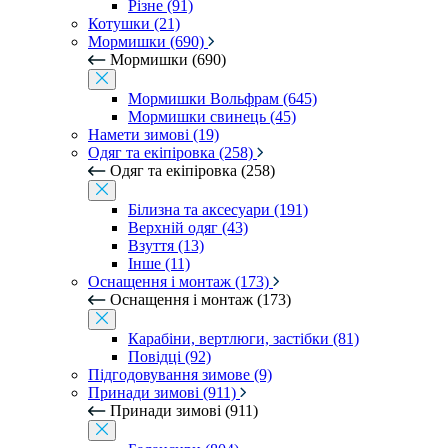
Різне (91)
Котушки (21)
Мормишки (690)
Мормишки (690)
Мормишки Вольфрам (645)
Мормишки свинець (45)
Намети зимові (19)
Одяг та екіпіровка (258)
Одяг та екіпіровка (258)
Білизна та аксесуари (191)
Верхній одяг (43)
Взуття (13)
Інше (11)
Оснащення і монтаж (173)
Оснащення і монтаж (173)
Карабіни, вертлюги, застібки (81)
Повідці (92)
Підгодовування зимове (9)
Принади зимові (911)
Принади зимові (911)