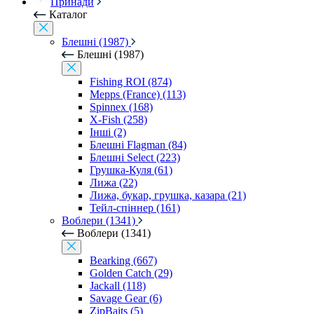
Принади
Каталог
Блешні (1987)
Блешні (1987)
Fishing ROI (874)
Mepps (France) (113)
Spinnex (168)
X-Fish (258)
Інші (2)
Блешні Flagman (84)
Блешні Select (223)
Грушка-Куля (61)
Лижа (22)
Лижа, букар, грушка, казара (21)
Тейл-спіннер (161)
Воблери (1341)
Воблери (1341)
Bearking (667)
Golden Catch (29)
Jackall (118)
Savage Gear (6)
ZipBaits (5)