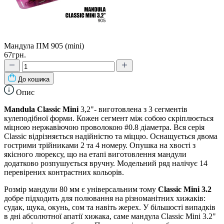
Мандула ПМ 905 (mini)
67грн.
До кошика
Опис
Mandula Classic Mini
3,2"- виготовлена з 3 сегментів
кулеподібної форми. Кожен сегмент між собою скріплюється
міцною нержавіючою проволокою #0.8 діаметра. Вся серія
Classic відрізняється надійністю та міццю. Оснащується двома
гострими трійниками 2 та 4 номеру. Опушка на хвості з
якісного люрексу, що на етапі виготовлення мандули
додатково розпушується вручну. Модельний ряд налічує 14
перевірених контрастних кольорів.
Розмір мандули 80 мм є універсальним тому
Classic Mini 3.2
добре підходить для полювання на різноманітних хижаків:
судак, щука, окунь, сом та навіть жерех. У більшості випадків
в дні абсолютної апатії хижака, саме мандула Classic Mini 3.2"