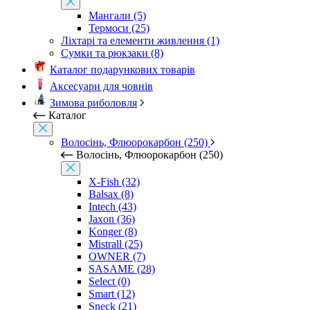
Мангали (5)
Термоси (25)
Ліхтарі та елементи живлення (1)
Сумки та рюкзаки (8)
Каталог подарункових товарів
Аксесуари для човнів
Зимова риболовля
Каталог
Волосінь, Флюорокарбон (250)
Волосінь, Флюорокарбон (250)
X-Fish (32)
Balsax (8)
Intech (43)
Jaxon (36)
Konger (8)
Mistrall (25)
OWNER (7)
SASAME (28)
Select (0)
Smart (12)
Sneck (21)