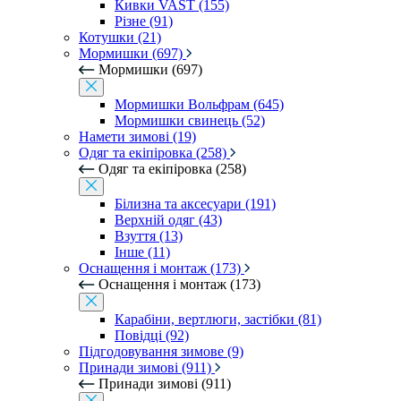
Кивки VAST (155)
Різне (91)
Котушки (21)
Мормишки (697)
Мормишки (697)
Мормишки Вольфрам (645)
Мормишки свинець (52)
Намети зимові (19)
Одяг та екіпіровка (258)
Одяг та екіпіровка (258)
Білизна та аксесуари (191)
Верхній одяг (43)
Взуття (13)
Інше (11)
Оснащення і монтаж (173)
Оснащення і монтаж (173)
Карабіни, вертлюги, застібки (81)
Повідці (92)
Підгодовування зимове (9)
Принади зимові (911)
Принади зимові (911)