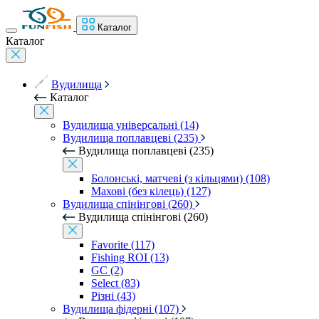
Каталог
Каталог
Вудилища
Каталог
Вудилища універсальні (14)
Вудилища поплавцеві (235)
Вудилища поплавцеві (235)
Болонські, матчеві (з кільцями) (108)
Махові (без кілець) (127)
Вудилища спінінгові (260)
Вудилища спінінгові (260)
Favorite (117)
Fishing ROI (13)
GC (2)
Select (83)
Різні (43)
Вудилища фідерні (107)