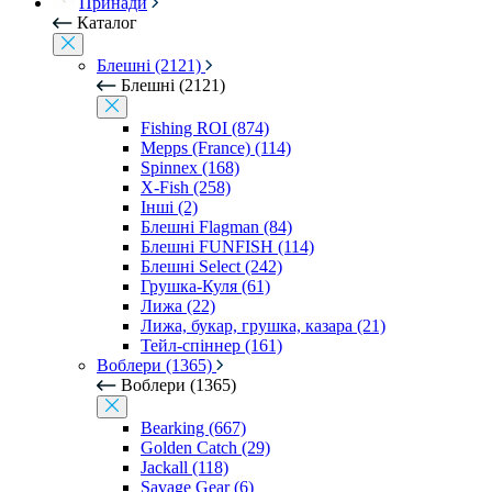
Принади
Каталог
Блешні (2121)
Блешні (2121)
Fishing ROI (874)
Mepps (France) (114)
Spinnex (168)
X-Fish (258)
Інші (2)
Блешні Flagman (84)
Блешні FUNFISH (114)
Блешні Select (242)
Грушка-Куля (61)
Лижа (22)
Лижа, букар, грушка, казара (21)
Тейл-спіннер (161)
Воблери (1365)
Воблери (1365)
Bearking (667)
Golden Catch (29)
Jackall (118)
Savage Gear (6)