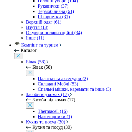
Головні убори (104)
Рукавички (37)
Термобілизна (61)
Шкарпетки (31)
Верхній одяг (61)
Взуття (13)
Окуляри поляризаційні (34)
Інше (11)
Кемпінг та туризм
Каталог
Бівак (58)
Бівак (58)
Палатки та аксесуари (2)
Складані Меблі (53)
Спальні мішки, каремати та інше (3)
Засоби від комах (17)
Засоби від комах (17)
Thermacell (16)
Накомарники (1)
Кухня та посуд (30)
Кухня та посуд (30)