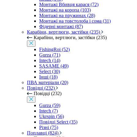
Монтажі Вбивця карася (72)
Монтажі на коропа (103)
Монтажі на пружинах (28)
Монтажі на товстолоба і сома (31)
Фідерні монтажі (87)
Карабіни, вертлюги, застібки (235)
Карабіни, вертлюги, застібки (235)
FishingRoi (52)
Gurza (71)
Intech (14)
SASAME (49)
Select (30)
Інші (18)
ПВА матеріали (20)
Повідці (232)
Повідці (232)
Gurza (59)
Intech (7)
Ukrspin (56)
Повідці Select (35)
Різні (75)
Поплавці (824)