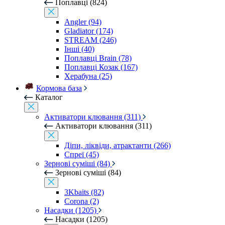
Поплавці (824)
Angler (94)
Gladiator (174)
STREAM (246)
Інші (40)
Поплавці Brain (78)
Поплавці Козак (167)
Херабуна (25)
Кормова база
Каталог
Активатори клювання (311)
Активатори клювання (311)
Діпи, ліквіди, атрактанти (266)
Спреї (45)
Зернові суміші (84)
Зернові суміші (84)
3Kbaits (82)
Corona (2)
Насадки (1205)
Насадки (1205)