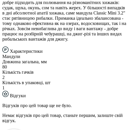
добре підходить для полювання на різноманітних хижаків:
судак, щука, окунь, сом та навіть жерех. У більшості випадків
в дні абсолютної апатії хижака, саме мандула Classic Mini 3.2"
стає рятівницею рибалки. Приманка ідеально збалансована -
тому однаково ефективна як на озерах, водосховищах, так і на
річках. Зовсім невибаглива до виду і ваги вантажу - добре
працює на розбірній чебурашці, на джиг-різі та інших видах
рибальських вантажів для джигу.
Характеристики
Мандули
Довжина загальна, мм
80
Кількість гачків
2
Кількість в упаковці, шт
1
Відгуки
Відгуків про цей товар ще не було.
Немає відгуків про цей товар, станьте першим, залиште свій
відгук.