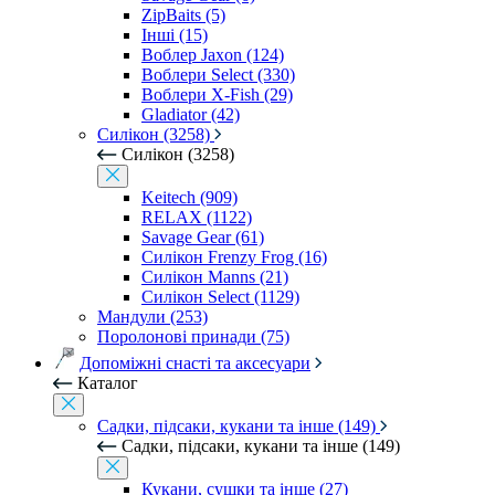
ZipBaits (5)
Інші (15)
Воблер Jaxon (124)
Воблери Select (330)
Воблери X-Fish (29)
Gladiator (42)
Силікон (3258)
Силікон (3258)
Keitech (909)
RELAX (1122)
Savage Gear (61)
Силікон Frenzy Frog (16)
Силікон Manns (21)
Силікон Select (1129)
Мандули (253)
Поролонові принади (75)
Допоміжні снасті та аксесуари
Каталог
Садки, підсаки, кукани та інше (149)
Садки, підсаки, кукани та інше (149)
Кукани, сушки та інше (27)