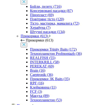
Бойли, пелетс (716)
Консервовані насадки (87)
Пінопласт (69)
Повітряне тісто (120)
Тісто, мастирка, мамалига (72)
Херабуна (7)
Штучні насадки (134)
Прикормки (613)
Прикормки (613)
Прикормки Trinity Baits (172)
Технопланктон Profmontazh (36)
REALFISH (55)
INTERKRILL (58)
PEREKAT (69)
Brain (16)
Carptronik (36)
Прикормки 3K Baits (35)
RPF (16)
Клейковина (11)
FCF (3)
Макуха (89)
Технопланктон (53)