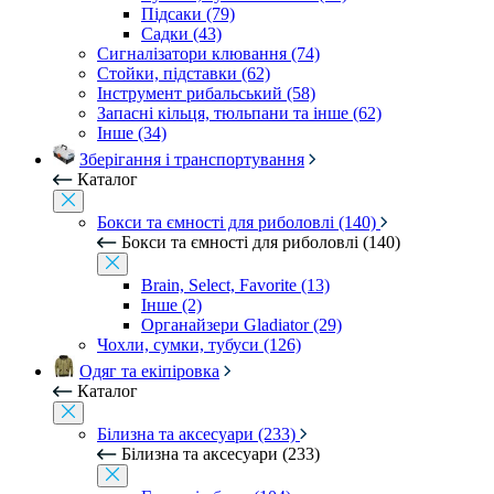
Підсаки (79)
Садки (43)
Сигналізатори клювання (74)
Стойки, підставки (62)
Інструмент рибальський (58)
Запасні кільця, тюльпани та інше (62)
Інше (34)
Зберігання і транспортування
Каталог
Бокси та ємності для риболовлі (140)
Бокси та ємності для риболовлі (140)
Brain, Select, Favorite (13)
Інше (2)
Органайзери Gladiator (29)
Чохли, сумки, тубуси (126)
Одяг та екіпіровка
Каталог
Білизна та аксесуари (233)
Білизна та аксесуари (233)