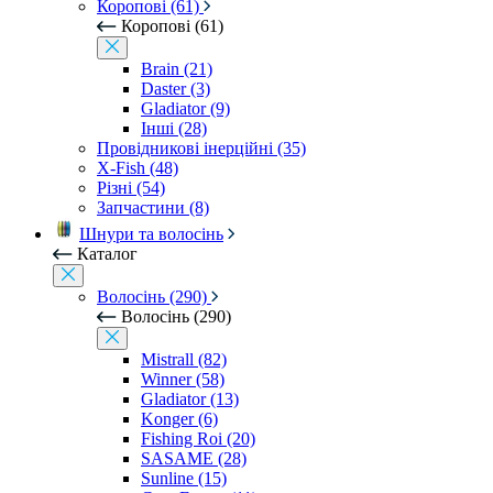
Коропові (61)
Коропові (61)
Brain (21)
Daster (3)
Gladiator (9)
Інші (28)
Провідникові інерційні (35)
X-Fish (48)
Різні (54)
Запчастини (8)
Шнури та волосінь
Каталог
Волосінь (290)
Волосінь (290)
Mistrall (82)
Winner (58)
Gladiator (13)
Konger (6)
Fishing Roi (20)
SASAME (28)
Sunline (15)