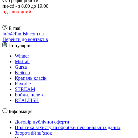
Графік роботи
пн-сб - з 8.00 до 19.00
нд - вихідний
E-mail
info@funfish.com.ua
Перейти до контактів
Популярне
Winner
Mistrall
Gurza
Keitech
Крапаль класік
Favorite
STREAM
Бойли, пелетс
REALFISH
Інформація
Договір публічної оферти
Політика захисту та обробки персональних даних
Зворотній зв’язок