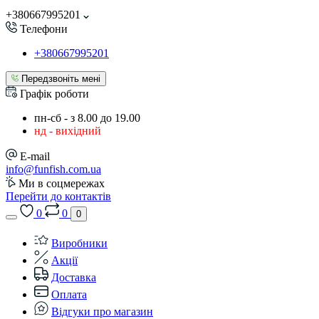
+380667995201
Телефони
+380667995201
Передзвоніть мені
Графік роботи
пн-сб - з 8.00 до 19.00
нд - вихідний
E-mail
info@funfish.com.ua
Ми в соцмережах
Перейти до контактів
0
0
0
Виробники
Акції
Доставка
Оплата
Відгуки про магазин