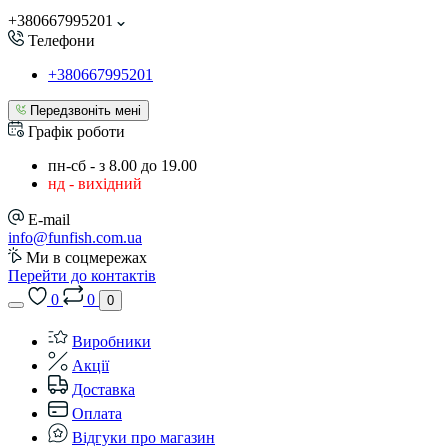
+380667995201
Телефони
+380667995201
Передзвоніть мені
Графік роботи
пн-сб - з 8.00 до 19.00
нд - вихідний
E-mail
info@funfish.com.ua
Ми в соцмережах
Перейти до контактів
0
0
0
Виробники
Акції
Доставка
Оплата
Відгуки про магазин