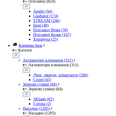
Поплавці (824)
Angler (94)
Gladiator (174)
STREAM (246)
Інші (40)
Поплавці Brain (78)
Поплавці Козак (167)
Херабуна (25)
Кормова база
Каталог
Активатори клювання (311)
Активатори клювання (311)
Діпи, ліквіди, атрактанти (266)
Спреї (45)
Зернові суміші (84)
Зернові суміші (84)
3Kbaits (82)
Corona (2)
Насадки (1205)
Насадки (1205)