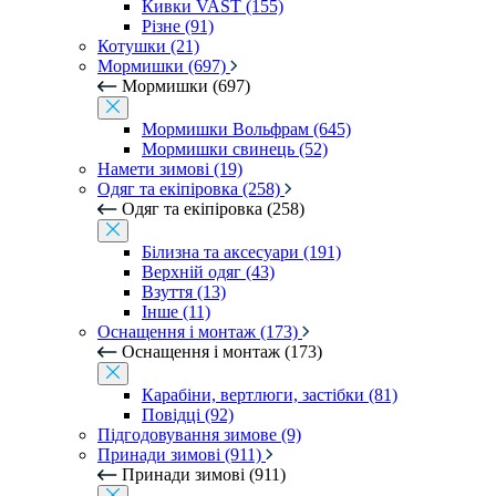
Кивки VAST (155)
Різне (91)
Котушки (21)
Мормишки (697)
Мормишки (697)
Мормишки Вольфрам (645)
Мормишки свинець (52)
Намети зимові (19)
Одяг та екіпіровка (258)
Одяг та екіпіровка (258)
Білизна та аксесуари (191)
Верхній одяг (43)
Взуття (13)
Інше (11)
Оснащення і монтаж (173)
Оснащення і монтаж (173)
Карабіни, вертлюги, застібки (81)
Повідці (92)
Підгодовування зимове (9)
Принади зимові (911)
Принади зимові (911)