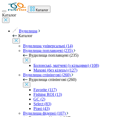
Каталог
Каталог
Вудилища
Каталог
Вудилища універсальні (14)
Вудилища поплавцеві (235)
Вудилища поплавцеві (235)
Болонські, матчеві (з кільцями) (108)
Махові (без кілець) (127)
Вудилища спінінгові (260)
Вудилища спінінгові (260)
Favorite (117)
Fishing ROI (13)
GC (2)
Select (83)
Різні (43)
Вудилища фідерні (107)