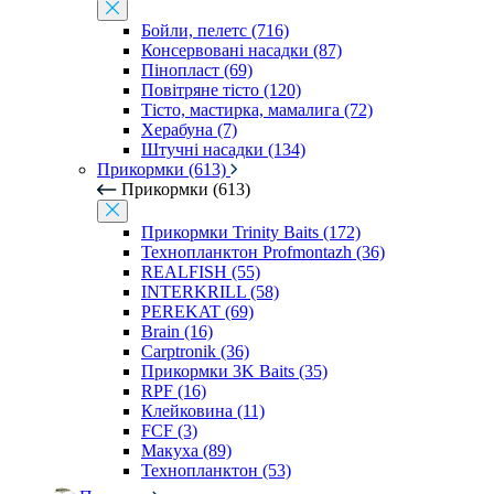
Бойли, пелетс (716)
Консервовані насадки (87)
Пінопласт (69)
Повітряне тісто (120)
Тісто, мастирка, мамалига (72)
Херабуна (7)
Штучні насадки (134)
Прикормки (613)
Прикормки (613)
Прикормки Trinity Baits (172)
Технопланктон Profmontazh (36)
REALFISH (55)
INTERKRILL (58)
PEREKAT (69)
Brain (16)
Carptronik (36)
Прикормки 3K Baits (35)
RPF (16)
Клейковина (11)
FCF (3)
Макуха (89)
Технопланктон (53)