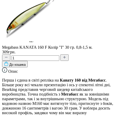
Megabass KANATA 160 F Колір "I" 30 гр. 0,8-1,5 м.
309грн.
До кошика
Опис
Перша і єдина в світі репліка на
Канату 160 від Мегабасс
.
Більше року всі чекали презентацію і ось у спекотні літні дні,
Bearking представив черговий шедевр китайського
виробництва. Точна подібність з
Мегабасс
як за зовнішніми
параметрами, так і за внутрішньою структурою. Модель під
кодовою назвою M160 має витягнуте тіло, притиснуте з боків,
довжиною 16 сантиметрів і вагою 30 грам. У воблера досить
високий профіль, завдяки чому він має виразну