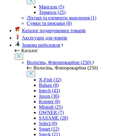
Мангали (5)
Термоси (25)
Ліхтарі та елементи живлення (1)
Сумки та рюкзаки (8)
Каталог подарункових товарів
Аксесуари для човнів
Зимова риболовля
Каталог
Волосінь, Флюорокарбон (250)
Волосінь, Флюорокарбон (250)
X-Fish (32)
Balsax (8)
Intech (43)
Jaxon (36)
Konger (8)
Mistrall (25)
OWNER (7)
SASAME (28)
Select (0)
Smart (12)
Sneck (21)