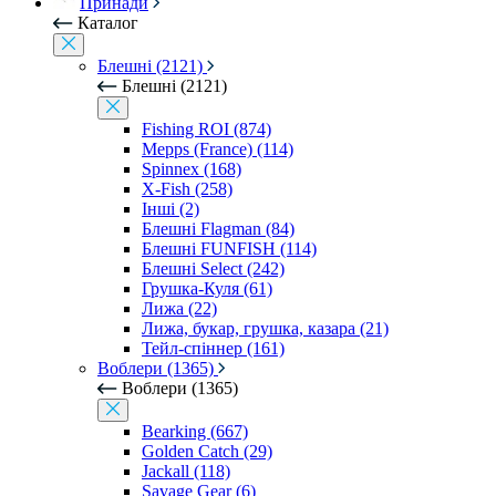
Принади
Каталог
Блешні (2121)
Блешні (2121)
Fishing ROI (874)
Mepps (France) (114)
Spinnex (168)
X-Fish (258)
Інші (2)
Блешні Flagman (84)
Блешні FUNFISH (114)
Блешні Select (242)
Грушка-Куля (61)
Лижа (22)
Лижа, букар, грушка, казара (21)
Тейл-спіннер (161)
Воблери (1365)
Воблери (1365)
Bearking (667)
Golden Catch (29)
Jackall (118)
Savage Gear (6)