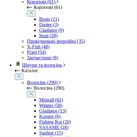
Коропові (61)
Коропові (61)
Brain (21)
Daster (3)
Gladiator (9)
Інші (28)
Провідникові інерційні (35)
X-Fish (48)
Різні (54)
Запчастини (8)
Шнури та волосінь
Каталог
Волосінь (290)
Волосінь (290)
Mistrall (82)
Winner (58)
Gladiator (13)
Konger (6)
Fishing Roi (20)
SASAME (28)
Sunline (15)