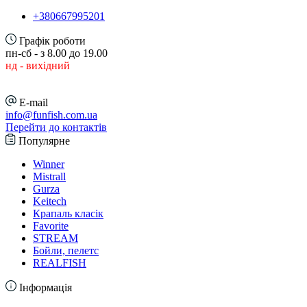
+380667995201
Графік роботи
пн-сб - з 8.00 до 19.00
нд - вихідний
E-mail
info@funfish.com.ua
Перейти до контактів
Популярне
Winner
Mistrall
Gurza
Keitech
Крапаль класік
Favorite
STREAM
Бойли, пелетс
REALFISH
Інформація