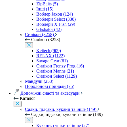
ZipBaits (5)
Інші (15)
Воблер Jaxon (124)
Воблери Select (330)
Воблери X-Fish (29)
Gladiator (42)
Силікон (3258)
Силікон (3258)
Keitech (909)
RELAX (1122)
Savage Gear (61)
Силікон Frenzy Frog (16)
Силікон Manns (21)
Силікон Select (1129)
Мандули (253)
Поролонові принади (75)
Допоміжні снасті та аксесуари
Каталог
Садки, підсаки, кукани та інше (149)
Садки, підсаки, кукани та інше (149)
Кукани, сушки та інше (27)