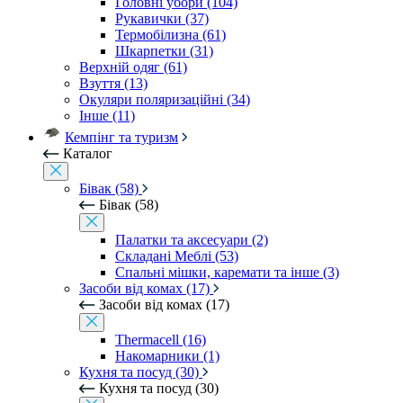
Головні убори (104)
Рукавички (37)
Термобілизна (61)
Шкарпетки (31)
Верхній одяг (61)
Взуття (13)
Окуляри поляризаційні (34)
Інше (11)
Кемпінг та туризм
Каталог
Бівак (58)
Бівак (58)
Палатки та аксесуари (2)
Складані Меблі (53)
Спальні мішки, каремати та інше (3)
Засоби від комах (17)
Засоби від комах (17)
Thermacell (16)
Накомарники (1)
Кухня та посуд (30)
Кухня та посуд (30)