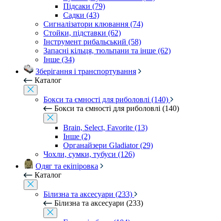
Підсаки (79)
Садки (43)
Сигналізатори клювання (74)
Стойки, підставки (62)
Інструмент рибальський (58)
Запасні кільця, тюльпани та інше (62)
Інше (34)
Зберігання і транспортування
Каталог
Бокси та ємності для риболовлі (140)
Бокси та ємності для риболовлі (140)
Brain, Select, Favorite (13)
Інше (2)
Органайзери Gladiator (29)
Чохли, сумки, тубуси (126)
Одяг та екіпіровка
Каталог
Білизна та аксесуари (233)
Білизна та аксесуари (233)