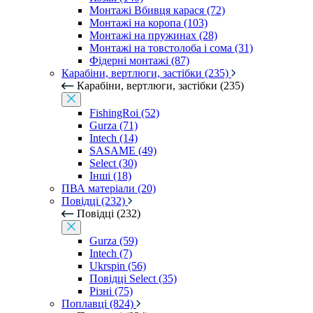
Монтажі Вбивця карася (72)
Монтажі на коропа (103)
Монтажі на пружинах (28)
Монтажі на товстолоба і сома (31)
Фідерні монтажі (87)
Карабіни, вертлюги, застібки (235)
Карабіни, вертлюги, застібки (235)
FishingRoi (52)
Gurza (71)
Intech (14)
SASAME (49)
Select (30)
Інші (18)
ПВА матеріали (20)
Повідці (232)
Повідці (232)
Gurza (59)
Intech (7)
Ukrspin (56)
Повідці Select (35)
Різні (75)
Поплавці (824)