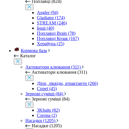
Поплавці (824)
Angler (94)
Gladiator (174)
STREAM (246)
Інші (40)
Поплавці Brain (78)
Поплавці Козак (167)
Херабуна (25)
Кормова база
Каталог
Активатори клювання (311)
Активатори клювання (311)
Діпи, ліквіди, атрактанти (266)
Спреї (45)
Зернові суміші (84)
Зернові суміші (84)
3Kbaits (82)
Corona (2)
Насадки (1205)
Насадки (1205)