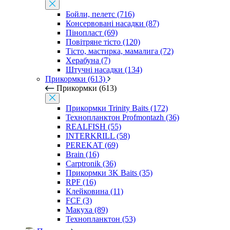
Бойли, пелетс (716)
Консервовані насадки (87)
Пінопласт (69)
Повітряне тісто (120)
Тісто, мастирка, мамалига (72)
Херабуна (7)
Штучні насадки (134)
Прикормки (613)
Прикормки (613)
Прикормки Trinity Baits (172)
Технопланктон Profmontazh (36)
REALFISH (55)
INTERKRILL (58)
PEREKAT (69)
Brain (16)
Carptronik (36)
Прикормки 3K Baits (35)
RPF (16)
Клейковина (11)
FCF (3)
Макуха (89)
Технопланктон (53)