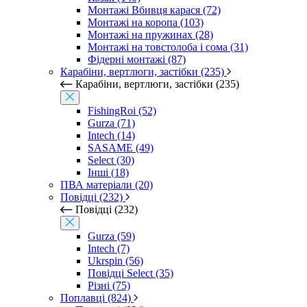
Монтажі Вбивця карася (72)
Монтажі на коропа (103)
Монтажі на пружинах (28)
Монтажі на товстолоба і сома (31)
Фідерні монтажі (87)
Карабіни, вертлюги, застібки (235)
Карабіни, вертлюги, застібки (235)
FishingRoi (52)
Gurza (71)
Intech (14)
SASAME (49)
Select (30)
Інші (18)
ПВА матеріали (20)
Повідці (232)
Повідці (232)
Gurza (59)
Intech (7)
Ukrspin (56)
Повідці Select (35)
Різні (75)
Поплавці (824)