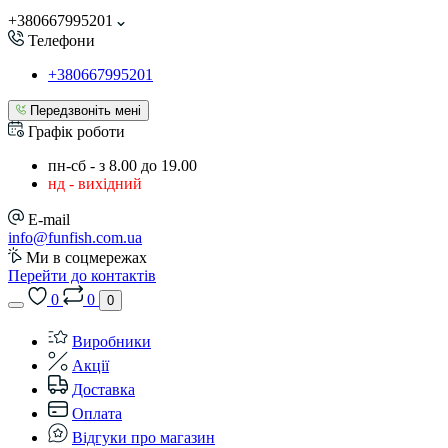
+380667995201
Телефони
+380667995201
Передзвоніть мені
Графік роботи
пн-сб - з 8.00 до 19.00
нд - вихідний
E-mail
info@funfish.com.ua
Ми в соцмережах
Перейти до контактів
0
0
0
Виробники
Акції
Доставка
Оплата
Відгуки про магазин