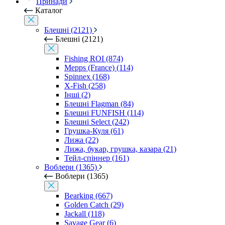
Принади
Каталог
Блешні (2121)
Блешні (2121)
Fishing ROI (874)
Mepps (France) (114)
Spinnex (168)
X-Fish (258)
Інші (2)
Блешні Flagman (84)
Блешні FUNFISH (114)
Блешні Select (242)
Грушка-Куля (61)
Лижа (22)
Лижа, букар, грушка, казара (21)
Тейл-спіннер (161)
Воблери (1365)
Воблери (1365)
Bearking (667)
Golden Catch (29)
Jackall (118)
Savage Gear (6)