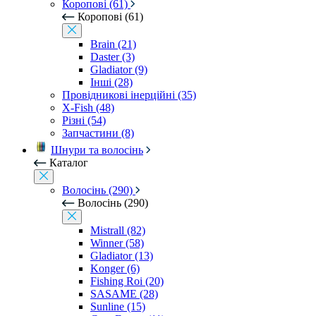
Коропові (61)
Коропові (61)
Brain (21)
Daster (3)
Gladiator (9)
Інші (28)
Провідникові інерційні (35)
X-Fish (48)
Різні (54)
Запчастини (8)
Шнури та волосінь
Каталог
Волосінь (290)
Волосінь (290)
Mistrall (82)
Winner (58)
Gladiator (13)
Konger (6)
Fishing Roi (20)
SASAME (28)
Sunline (15)