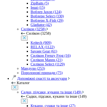
ZipBaits (5)
Інші (15)
Воблер Jaxon (124)
Воблери Select (330)
Воблери X-Fish (29)
Gladiator (42)
Силікон (3258)
Силікон (3258)
Keitech (909)
RELAX (1122)
Savage Gear (61)
Силікон Frenzy Frog (16)
Силікон Manns (21)
Силікон Select (1129)
Мандули (253)
Поролонові принади (75)
Допоміжні снасті та аксесуари
Каталог
Садки, підсаки, кукани та інше (149)
Садки, підсаки, кукани та інше (149)
Кукани, сушки та інше (27)