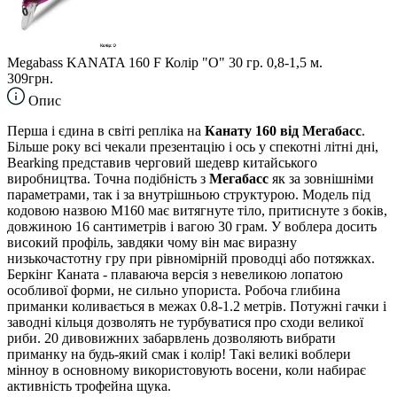
Megabass KANATA 160 F Колір "O" 30 гр. 0,8-1,5 м.
309грн.
Опис
Перша і єдина в світі репліка на
Канату 160 від Мегабасс
.
Більше року всі чекали презентацію і ось у спекотні літні дні,
Bearking представив черговий шедевр китайського
виробництва. Точна подібність з
Мегабасс
як за зовнішніми
параметрами, так і за внутрішньою структурою. Модель під
кодовою назвою M160 має витягнуте тіло, притиснуте з боків,
довжиною 16 сантиметрів і вагою 30 грам. У воблера досить
високий профіль, завдяки чому він має виразну
низькочастотну гру при рівномірній проводці або потяжках.
Беркінг Каната - плаваюча версія з невеликою лопатою
особливої форми, не сильно упориста. Робоча глибина
приманки коливається в межах 0.8-1.2 метрів. Потужні гачки і
заводні кільця дозволять не турбуватися про сходи великої
риби. 20 дивовижних забарвлень дозволяють вибрати
приманку на будь-який смак і колір! Такі великі воблери
мінноу в основному використовують восени, коли набирає
активність трофейна щука.