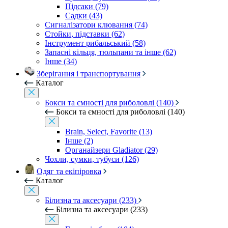
Підсаки (79)
Садки (43)
Сигналізатори клювання (74)
Стойки, підставки (62)
Інструмент рибальський (58)
Запасні кільця, тюльпани та інше (62)
Інше (34)
Зберігання і транспортування
Каталог
Бокси та ємності для риболовлі (140)
Бокси та ємності для риболовлі (140)
Brain, Select, Favorite (13)
Інше (2)
Органайзери Gladiator (29)
Чохли, сумки, тубуси (126)
Одяг та екіпіровка
Каталог
Білизна та аксесуари (233)
Білизна та аксесуари (233)