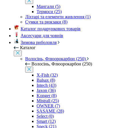
Мангали (5)
Термоси (25)
Ліхтарі та елементи живлення (1)
Сумки та рюкзаки (8)
Каталог подарункових товарів
Аксесуари для човнів
Зимова риболовля
Каталог
Волосінь, Флюорокарбон (250)
Волосінь, Флюорокарбон (250)
X-Fish (32)
Balsax (8)
Intech (43)
Jaxon (36)
Konger (8)
Mistrall (25)
OWNER (7)
SASAME (28)
Select (0)
Smart (12)
Sneck (21)