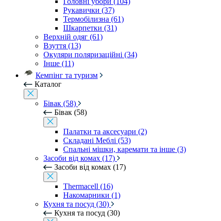
Головні убори (104)
Рукавички (37)
Термобілизна (61)
Шкарпетки (31)
Верхній одяг (61)
Взуття (13)
Окуляри поляризаційні (34)
Інше (11)
Кемпінг та туризм
Каталог
Бівак (58)
Бівак (58)
Палатки та аксесуари (2)
Складані Меблі (53)
Спальні мішки, каремати та інше (3)
Засоби від комах (17)
Засоби від комах (17)
Thermacell (16)
Накомарники (1)
Кухня та посуд (30)
Кухня та посуд (30)