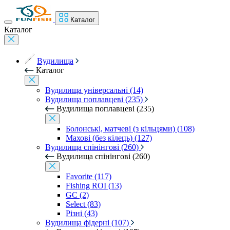
Каталог
Каталог
Вудилища
Каталог
Вудилища універсальні (14)
Вудилища поплавцеві (235)
Вудилища поплавцеві (235)
Болонські, матчеві (з кільцями) (108)
Махові (без кілець) (127)
Вудилища спінінгові (260)
Вудилища спінінгові (260)
Favorite (117)
Fishing ROI (13)
GC (2)
Select (83)
Різні (43)
Вудилища фідерні (107)