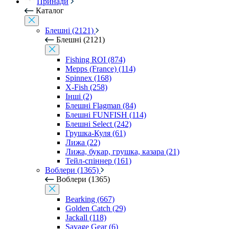
Принади
Каталог
Блешні (2121)
Блешні (2121)
Fishing ROI (874)
Mepps (France) (114)
Spinnex (168)
X-Fish (258)
Інші (2)
Блешні Flagman (84)
Блешні FUNFISH (114)
Блешні Select (242)
Грушка-Куля (61)
Лижа (22)
Лижа, букар, грушка, казара (21)
Тейл-спіннер (161)
Воблери (1365)
Воблери (1365)
Bearking (667)
Golden Catch (29)
Jackall (118)
Savage Gear (6)