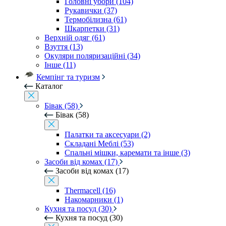
Головні убори (104)
Рукавички (37)
Термобілизна (61)
Шкарпетки (31)
Верхній одяг (61)
Взуття (13)
Окуляри поляризаційні (34)
Інше (11)
Кемпінг та туризм
Каталог
Бівак (58)
Бівак (58)
Палатки та аксесуари (2)
Складані Меблі (53)
Спальні мішки, каремати та інше (3)
Засоби від комах (17)
Засоби від комах (17)
Thermacell (16)
Накомарники (1)
Кухня та посуд (30)
Кухня та посуд (30)