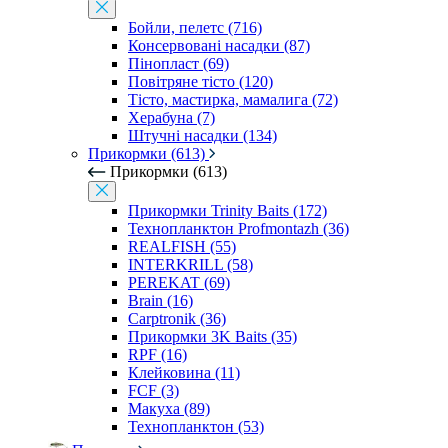
Бойли, пелетс (716)
Консервовані насадки (87)
Пінопласт (69)
Повітряне тісто (120)
Тісто, мастирка, мамалига (72)
Херабуна (7)
Штучні насадки (134)
Прикормки (613)
Прикормки (613)
Прикормки Trinity Baits (172)
Технопланктон Profmontazh (36)
REALFISH (55)
INTERKRILL (58)
PEREKAT (69)
Brain (16)
Carptronik (36)
Прикормки 3K Baits (35)
RPF (16)
Клейковина (11)
FCF (3)
Макуха (89)
Технопланктон (53)