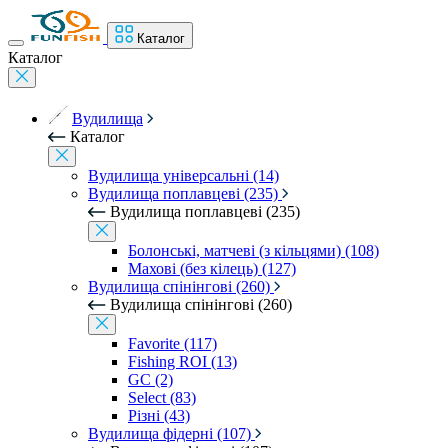
Каталог
Каталог
Вудилища
Каталог
Вудилища універсальні (14)
Вудилища поплавцеві (235)
Вудилища поплавцеві (235)
Болонські, матчеві (з кільцями) (108)
Махові (без кілець) (127)
Вудилища спінінгові (260)
Вудилища спінінгові (260)
Favorite (117)
Fishing ROI (13)
GC (2)
Select (83)
Різні (43)
Вудилища фідерні (107)