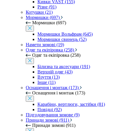
Кивки VAST (155)
Різне (91)
Котушки (21)
Мормишки (697)
Мормишки (697)
Мормишки Вольфрам (645)
Мормишки свинець (52)
Намети зимові (19)
Одяг та екіпіровка (258)
Одяг та екіпіровка (258)
Білизна та аксесуари (191)
Верхній одяг (43)
Взуття (13)
Інше (11)
Оснащення і монтаж (173)
Оснащення і монтаж (173)
Карабіни, вертлюги, застібки (81)
Повідці (92)
Підгодовування зимове (9)
Принади зимові (911)
Принади зимові (911)