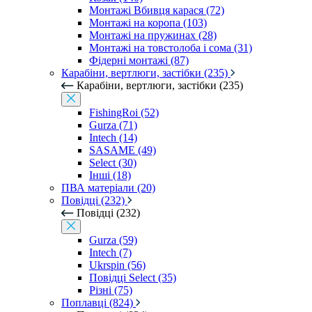
Монтажі Вбивця карася (72)
Монтажі на коропа (103)
Монтажі на пружинах (28)
Монтажі на товстолоба і сома (31)
Фідерні монтажі (87)
Карабіни, вертлюги, застібки (235)
Карабіни, вертлюги, застібки (235)
FishingRoi (52)
Gurza (71)
Intech (14)
SASAME (49)
Select (30)
Інші (18)
ПВА матеріали (20)
Повідці (232)
Повідці (232)
Gurza (59)
Intech (7)
Ukrspin (56)
Повідці Select (35)
Різні (75)
Поплавці (824)