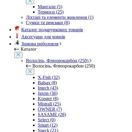
Мангали (5)
Термоси (25)
Ліхтарі та елементи живлення (1)
Сумки та рюкзаки (8)
Каталог подарункових товарів
Аксесуари для човнів
Зимова риболовля
Каталог
Волосінь, Флюорокарбон (250)
Волосінь, Флюорокарбон (250)
X-Fish (32)
Balsax (8)
Intech (43)
Jaxon (36)
Konger (8)
Mistrall (25)
OWNER (7)
SASAME (28)
Select (0)
Smart (12)
Sneck (21)