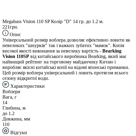
Megabass Vision 110 SP Колір "D" 14 гр. до 1.2 м.
221грн.
Опис
Універсальний розмір воблера дозволяє ефективно ловити як
невеликих "шнурків" так і важких зубатих "мамок". Копія
високої якості виконання за невелику вартість -
Bearking
Vision 110SP
від китайського виробника Bearking, який має
найвищий рейтинг на торговому майданчику Китаю і
виробляє якісні китайські копії на відомі японські приманки.
Цей розмір воблера універсальний і ловить протягом всього
сезону відкритої води.
Характеристики
Воблери
Вага, г
14
Глибина, м
до 1.2
Довжина, мм
110
Відгуки