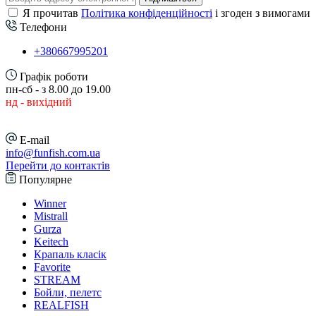
Я прочитав
Політика конфіденційності
і згоден з вимогами
Телефони
+380667995201
Графік роботи
пн-сб - з 8.00 до 19.00
нд - вихідний
E-mail
info@funfish.com.ua
Перейти до контактів
Популярне
Winner
Mistrall
Gurza
Keitech
Крапаль класік
Favorite
STREAM
Бойли, пелетс
REALFISH