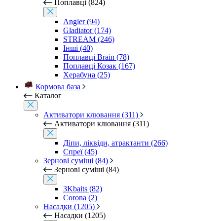
Поплавці (824)
Angler (94)
Gladiator (174)
STREAM (246)
Інші (40)
Поплавці Brain (78)
Поплавці Козак (167)
Херабуна (25)
Кормова база
Каталог
Активатори клювання (311)
Активатори клювання (311)
Діпи, ліквіди, атрактанти (266)
Спреї (45)
Зернові суміші (84)
Зернові суміші (84)
3Kbaits (82)
Corona (2)
Насадки (1205)
Насадки (1205)