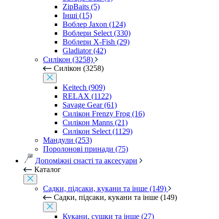
ZipBaits (5)
Інші (15)
Воблер Jaxon (124)
Воблери Select (330)
Воблери X-Fish (29)
Gladiator (42)
Силікон (3258)
Силікон (3258)
Keitech (909)
RELAX (1122)
Savage Gear (61)
Силікон Frenzy Frog (16)
Силікон Manns (21)
Силікон Select (1129)
Мандули (253)
Поролонові принади (75)
Допоміжні снасті та аксесуари
Каталог
Садки, підсаки, кукани та інше (149)
Садки, підсаки, кукани та інше (149)
Кукани, сушки та інше (27)