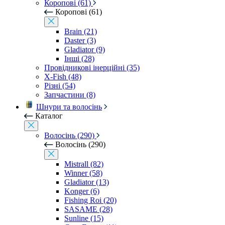
Коропові (61)
Коропові (61)
Brain (21)
Daster (3)
Gladiator (9)
Інші (28)
Провідникові інерційні (35)
X-Fish (48)
Різні (54)
Запчастини (8)
Шнури та волосінь
Каталог
Волосінь (290)
Волосінь (290)
Mistrall (82)
Winner (58)
Gladiator (13)
Konger (6)
Fishing Roi (20)
SASAME (28)
Sunline (15)