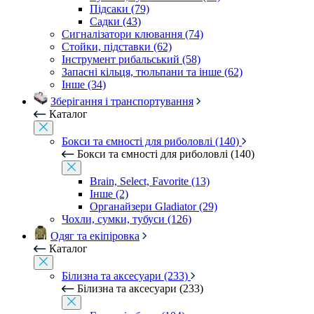
Підсаки (79)
Садки (43)
Сигналізатори клювання (74)
Стойки, підставки (62)
Інструмент рибальський (58)
Запасні кільця, тюльпани та інше (62)
Інше (34)
Зберігання і транспортування
Каталог
Бокси та ємності для риболовлі (140)
Бокси та ємності для риболовлі (140)
Brain, Select, Favorite (13)
Інше (2)
Органайзери Gladiator (29)
Чохли, сумки, тубуси (126)
Одяг та екіпіровка
Каталог
Білизна та аксесуари (233)
Білизна та аксесуари (233)