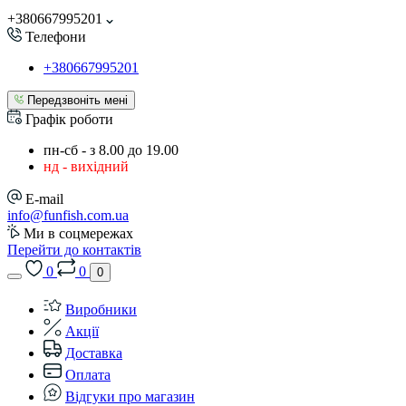
+380667995201
Телефони
+380667995201
Передзвоніть мені
Графік роботи
пн-сб - з 8.00 до 19.00
нд - вихідний
E-mail
info@funfish.com.ua
Ми в соцмережах
Перейти до контактів
0
0
0
Виробники
Акції
Доставка
Оплата
Відгуки про магазин