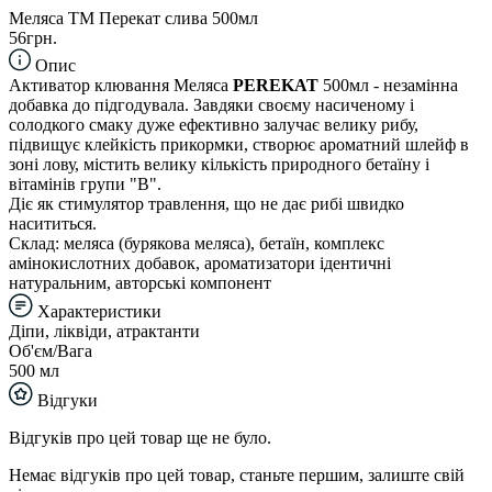
Меляса ТМ Перекат слива 500мл
56грн.
Опис
Активатор клювання Меляса
PEREKAT
500мл - незамінна
добавка до підгодувала. Завдяки своєму насиченому і
солодкого смаку дуже ефективно залучає велику рибу,
підвищує клейкість прикормки, створює ароматний шлейф в
зоні лову, містить велику кількість природного бетаїну і
вітамінів групи "В".
Діє як стимулятор травлення, що не дає рибі швидко
насититься.
Склад: меляса (бурякова меляса), бетаїн, комплекс
амінокислотних добавок, ароматизатори ідентичні
натуральним, авторські компонент
Характеристики
Діпи, ліквіди, атрактанти
Об'єм/Вага
500 мл
Відгуки
Відгуків про цей товар ще не було.
Немає відгуків про цей товар, станьте першим, залиште свій