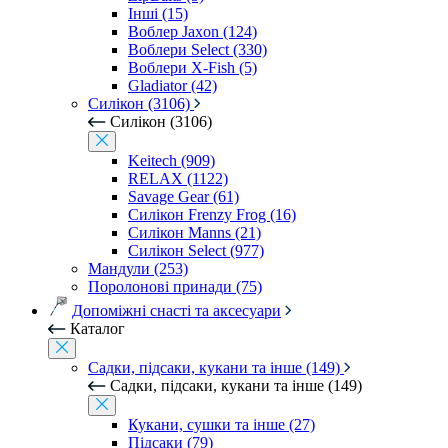
Інші (15)
Воблер Jaxon (124)
Воблери Select (330)
Воблери X-Fish (5)
Gladiator (42)
Силікон (3106)
Силікон (3106)
Keitech (909)
RELAX (1122)
Savage Gear (61)
Силікон Frenzy Frog (16)
Силікон Manns (21)
Силікон Select (977)
Мандули (253)
Поролонові принади (75)
Допоміжні снасті та аксесуари
Каталог
Садки, підсаки, кукани та інше (149)
Садки, підсаки, кукани та інше (149)
Кукани, сушки та інше (27)
Підсаки (79)