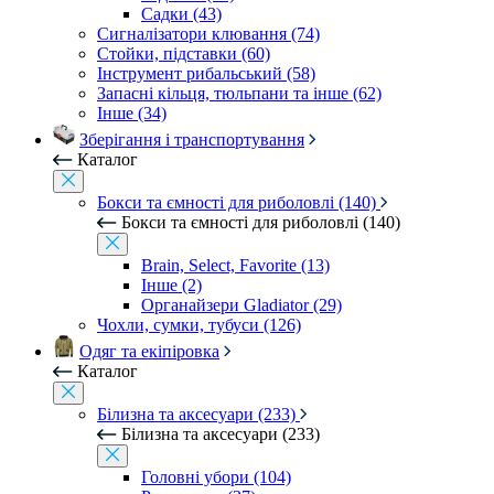
Садки (43)
Сигналізатори клювання (74)
Стойки, підставки (60)
Інструмент рибальський (58)
Запасні кільця, тюльпани та інше (62)
Інше (34)
Зберігання і транспортування
Каталог
Бокси та ємності для риболовлі (140)
Бокси та ємності для риболовлі (140)
Brain, Select, Favorite (13)
Інше (2)
Органайзери Gladiator (29)
Чохли, сумки, тубуси (126)
Одяг та екіпіровка
Каталог
Білизна та аксесуари (233)
Білизна та аксесуари (233)
Головні убори (104)