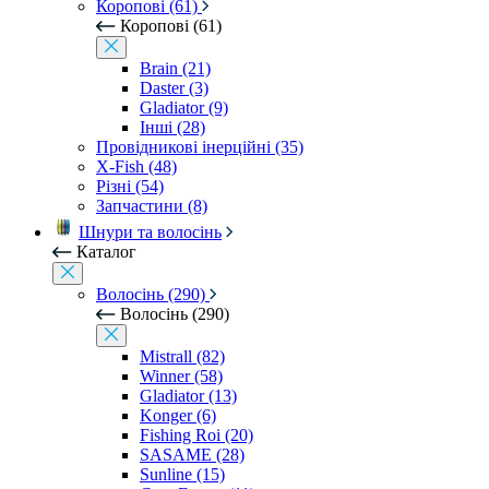
Коропові (61)
Коропові (61)
Brain (21)
Daster (3)
Gladiator (9)
Інші (28)
Провідникові інерційні (35)
X-Fish (48)
Різні (54)
Запчастини (8)
Шнури та волосінь
Каталог
Волосінь (290)
Волосінь (290)
Mistrall (82)
Winner (58)
Gladiator (13)
Konger (6)
Fishing Roi (20)
SASAME (28)
Sunline (15)