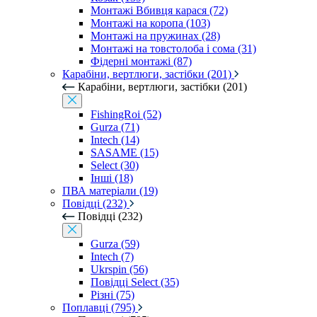
Монтажі Вбивця карася (72)
Монтажі на коропа (103)
Монтажі на пружинах (28)
Монтажі на товстолоба і сома (31)
Фідерні монтажі (87)
Карабіни, вертлюги, застібки (201)
Карабіни, вертлюги, застібки (201)
FishingRoi (52)
Gurza (71)
Intech (14)
SASAME (15)
Select (30)
Інші (18)
ПВА матеріали (19)
Повідці (232)
Повідці (232)
Gurza (59)
Intech (7)
Ukrspin (56)
Повідці Select (35)
Різні (75)
Поплавці (795)