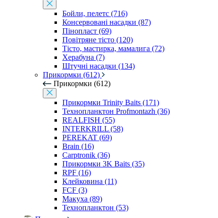
Бойли, пелетс (716)
Консервовані насадки (87)
Пінопласт (69)
Повітряне тісто (120)
Тісто, мастирка, мамалига (72)
Херабуна (7)
Штучні насадки (134)
Прикормки (612)
Прикормки (612)
Прикормки Trinity Baits (171)
Технопланктон Profmontazh (36)
REALFISH (55)
INTERKRILL (58)
PEREKAT (69)
Brain (16)
Carptronik (36)
Прикормки 3K Baits (35)
RPF (16)
Клейковина (11)
FCF (3)
Макуха (89)
Технопланктон (53)