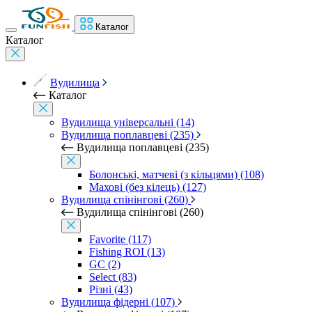
Каталог
Каталог
Вудилища
Каталог
Вудилища універсальні (14)
Вудилища поплавцеві (235)
Вудилища поплавцеві (235)
Болонські, матчеві (з кільцями) (108)
Махові (без кілець) (127)
Вудилища спінінгові (260)
Вудилища спінінгові (260)
Favorite (117)
Fishing ROI (13)
GC (2)
Select (83)
Різні (43)
Вудилища фідерні (107)