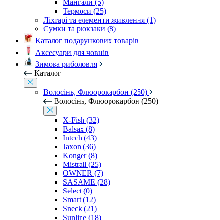
Мангали (5)
Термоси (25)
Ліхтарі та елементи живлення (1)
Сумки та рюкзаки (8)
Каталог подарункових товарів
Аксесуари для човнів
Зимова риболовля
Каталог
Волосінь, Флюорокарбон (250)
Волосінь, Флюорокарбон (250)
X-Fish (32)
Balsax (8)
Intech (43)
Jaxon (36)
Konger (8)
Mistrall (25)
OWNER (7)
SASAME (28)
Select (0)
Smart (12)
Sneck (21)
Sunline (18)