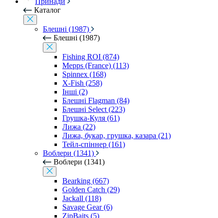
Принади
Каталог
Блешні (1987)
Блешні (1987)
Fishing ROI (874)
Mepps (France) (113)
Spinnex (168)
X-Fish (258)
Інші (2)
Блешні Flagman (84)
Блешні Select (223)
Грушка-Куля (61)
Лижа (22)
Лижа, букар, грушка, казара (21)
Тейл-спіннер (161)
Воблери (1341)
Воблери (1341)
Bearking (667)
Golden Catch (29)
Jackall (118)
Savage Gear (6)
ZipBaits (5)