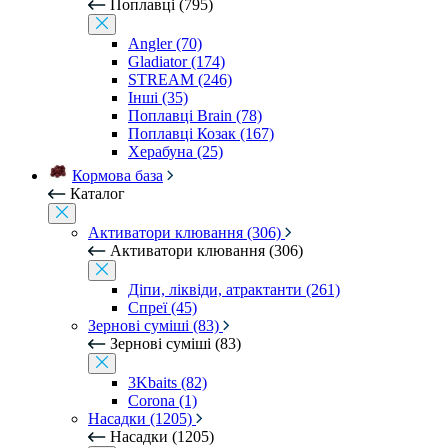
Поплавці (795)
Angler (70)
Gladiator (174)
STREAM (246)
Інші (35)
Поплавці Brain (78)
Поплавці Козак (167)
Херабуна (25)
Кормова база
Каталог
Активатори клювання (306)
Активатори клювання (306)
Діпи, ліквіди, атрактанти (261)
Спреї (45)
Зернові суміші (83)
Зернові суміші (83)
3Kbaits (82)
Corona (1)
Насадки (1205)
Насадки (1205)