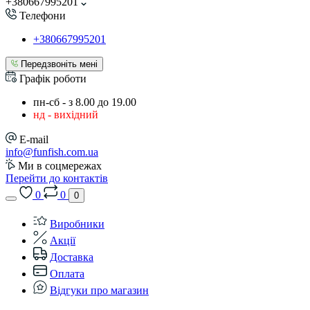
+380667995201
Телефони
+380667995201
Передзвоніть мені
Графік роботи
пн-сб - з 8.00 до 19.00
нд - вихідний
E-mail
info@funfish.com.ua
Ми в соцмережах
Перейти до контактів
0
0
0
Виробники
Акції
Доставка
Оплата
Відгуки про магазин