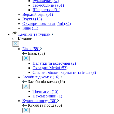
Рукавички (37)
Термобілизна (61)
Шкарпетки (31)
Верхній одяг (61)
Взуття (13)
Окуляри поляризаційні (34)
Інше (11)
Кемпінг та туризм
Каталог
Бівак (58)
Бівак (58)
Палатки та аксесуари (2)
Складані Меблі (53)
Спальні мішки, каремати та інше (3)
Засоби від комах (16)
Засоби від комах (16)
Thermacell (15)
Накомарники (1)
Кухня та посуд (30)
Кухня та посуд (30)