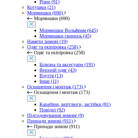
Різне (91)
Котушки (21)
Мормишки (690)
Мормишки (690)
Мормишки Вольфрам (645)
Мормишки свинець (45)
Намети зимові (19)
Одяг та екіпіровка (258)
Одяг та екіпіровка (258)
Білизна та аксесуари (191)
Верхній одяг (43)
Взуття (13)
Інше (11)
Оснащення і монтаж (173)
Оснащення і монтаж (173)
Карабіни, вертлюги, застібки (81)
Повідці (92)
Підгодовування зимове (9)
Принади зимові (911)
Принади зимові (911)