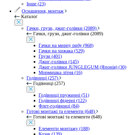
Інше (23)
Оснащення, монтаж
Каталог
Гачки, грузи, джиг-голівки (2089)
Гачки, грузи, джиг-голівки (2089)
Гачки на мирну рибу (968)
Гачки на хижака (529)
Грузи (401)
Джиг-голівки (145)
Джиг-голівки JUNGLEGUM (Японія) (30)
Мормишка літня (16)
Годівниці (257)
Годівниці (257)
Годівниці пружинні (51)
Годівниці фідерні (122)
Флет-годівниці (84)
Готові монтажі та елементи (648)
Готові монтажі та елементи (648)
Елементи монтажу (188)
Козак (139)