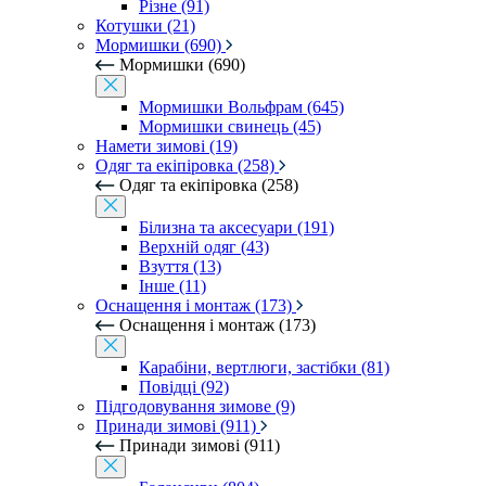
Різне (91)
Котушки (21)
Мормишки (690)
Мормишки (690)
Мормишки Вольфрам (645)
Мормишки свинець (45)
Намети зимові (19)
Одяг та екіпіровка (258)
Одяг та екіпіровка (258)
Білизна та аксесуари (191)
Верхній одяг (43)
Взуття (13)
Інше (11)
Оснащення і монтаж (173)
Оснащення і монтаж (173)
Карабіни, вертлюги, застібки (81)
Повідці (92)
Підгодовування зимове (9)
Принади зимові (911)
Принади зимові (911)