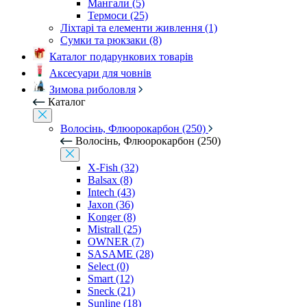
Мангали (5)
Термоси (25)
Ліхтарі та елементи живлення (1)
Сумки та рюкзаки (8)
Каталог подарункових товарів
Аксесуари для човнів
Зимова риболовля
Каталог
Волосінь, Флюорокарбон (250)
Волосінь, Флюорокарбон (250)
X-Fish (32)
Balsax (8)
Intech (43)
Jaxon (36)
Konger (8)
Mistrall (25)
OWNER (7)
SASAME (28)
Select (0)
Smart (12)
Sneck (21)
Sunline (18)