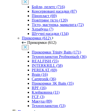
Бойли, пелетс (716)
Консервовані насадки (87)
Пінопласт (69)
Повітряне тісто (120)
Тісто, мастирка, мамалига (72)
Херабуна (7)
Штучні насадки (134)
Прикормки (612)
Прикормки (612)
Прикормки Trinity Baits (171)
Технопланктон Profmontazh (36)
REALFISH (55)
INTERKRILL (58)
PEREKAT (69)
Brain (16)
Carptronik (36)
Прикормки 3K Baits (35)
RPF (16)
Клейковина (11)
FCF (3)
Макуха (89)
Технопланктон (53)