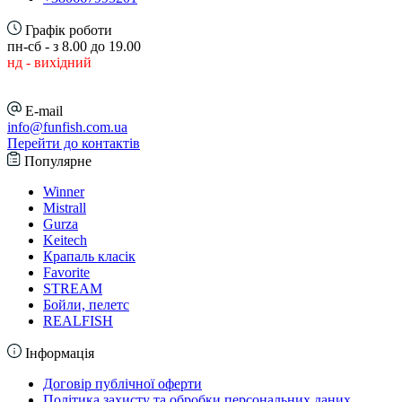
Графік роботи
пн-сб - з 8.00 до 19.00
нд - вихідний
E-mail
info@funfish.com.ua
Перейти до контактів
Популярне
Winner
Mistrall
Gurza
Keitech
Крапаль класік
Favorite
STREAM
Бойли, пелетс
REALFISH
Інформація
Договір публічної оферти
Політика захисту та обробки персональних даних