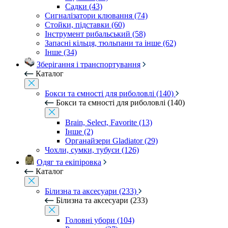
Садки (43)
Сигналізатори клювання (74)
Стойки, підставки (60)
Інструмент рибальський (58)
Запасні кільця, тюльпани та інше (62)
Інше (34)
Зберігання і транспортування
Каталог
Бокси та ємності для риболовлі (140)
Бокси та ємності для риболовлі (140)
Brain, Select, Favorite (13)
Інше (2)
Органайзери Gladiator (29)
Чохли, сумки, тубуси (126)
Одяг та екіпіровка
Каталог
Білизна та аксесуари (233)
Білизна та аксесуари (233)
Головні убори (104)