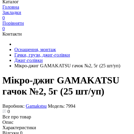
Каталог
Головна
Закладки
0
Порівняти
0
Контакти
Оснащення, монтаж
Гачки, грузи, джиг-голівки
Джиг-голівки
Мікро-джиг GAMAKATSU гачок №2, 5г (25 шт/уп)
Мікро-джиг GAMAKATSU
гачок №2, 5г (25 шт/уп)
Виробник:
Gamakstsu
Модель:
7994
0
Все про товар
Опис
Характеристики
Відгуки
0