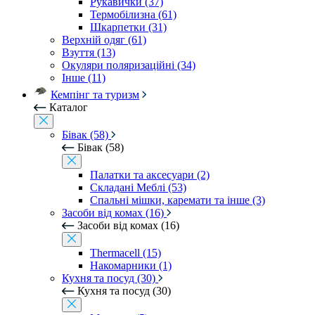
Рукавички (37)
Термобілизна (61)
Шкарпетки (31)
Верхній одяг (61)
Взуття (13)
Окуляри поляризаційні (34)
Інше (11)
Кемпінг та туризм
Каталог
Бівак (58)
Бівак (58)
Палатки та аксесуари (2)
Складані Меблі (53)
Спальні мішки, каремати та інше (3)
Засоби від комах (16)
Засоби від комах (16)
Thermacell (15)
Накомарники (1)
Кухня та посуд (30)
Кухня та посуд (30)