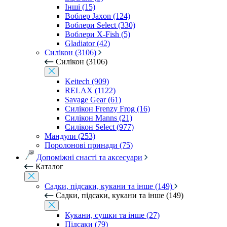
Інші (15)
Воблер Jaxon (124)
Воблери Select (330)
Воблери X-Fish (5)
Gladiator (42)
Силікон (3106)
Силікон (3106)
Keitech (909)
RELAX (1122)
Savage Gear (61)
Силікон Frenzy Frog (16)
Силікон Manns (21)
Силікон Select (977)
Мандули (253)
Поролонові принади (75)
Допоміжні снасті та аксесуари
Каталог
Садки, підсаки, кукани та інше (149)
Садки, підсаки, кукани та інше (149)
Кукани, сушки та інше (27)
Підсаки (79)