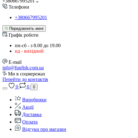
+380667995201
Телефони
+380667995201
Передзвоніть мені
Графік роботи
пн-сб - з 8.00 до 19.00
нд - вихідний
E-mail
info@funfish.com.ua
Ми в соцмережах
Перейти до контактів
0
0
0
Виробники
Акції
Доставка
Оплата
Відгуки про магазин