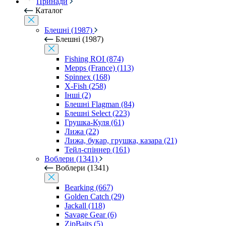
Принади
Каталог
Блешні (1987)
Блешні (1987)
Fishing ROI (874)
Mepps (France) (113)
Spinnex (168)
X-Fish (258)
Інші (2)
Блешні Flagman (84)
Блешні Select (223)
Грушка-Куля (61)
Лижа (22)
Лижа, букар, грушка, казара (21)
Тейл-спіннер (161)
Воблери (1341)
Воблери (1341)
Bearking (667)
Golden Catch (29)
Jackall (118)
Savage Gear (6)
ZipBaits (5)