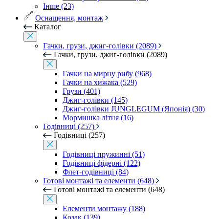
Інше (23)
Оснащення, монтаж
Каталог
Гачки, грузи, джиг-голівки (2089)
Гачки, грузи, джиг-голівки (2089)
Гачки на мирну рибу (968)
Гачки на хижака (529)
Грузи (401)
Джиг-голівки (145)
Джиг-голівки JUNGLEGUM (Японія) (30)
Мормишка літня (16)
Годівниці (257)
Годівниці (257)
Годівниці пружинні (51)
Годівниці фідерні (122)
Флет-годівниці (84)
Готові монтажі та елементи (648)
Готові монтажі та елементи (648)
Елементи монтажу (188)
Козак (139)