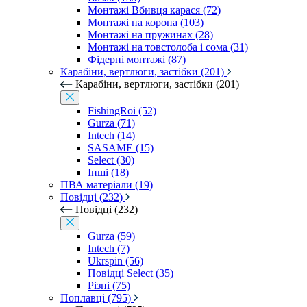
Монтажі Вбивця карася (72)
Монтажі на коропа (103)
Монтажі на пружинах (28)
Монтажі на товстолоба і сома (31)
Фідерні монтажі (87)
Карабіни, вертлюги, застібки (201)
Карабіни, вертлюги, застібки (201)
FishingRoi (52)
Gurza (71)
Intech (14)
SASAME (15)
Select (30)
Інші (18)
ПВА матеріали (19)
Повідці (232)
Повідці (232)
Gurza (59)
Intech (7)
Ukrspin (56)
Повідці Select (35)
Різні (75)
Поплавці (795)