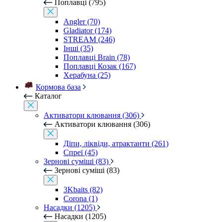
Поплавці (795)
Angler (70)
Gladiator (174)
STREAM (246)
Інші (35)
Поплавці Brain (78)
Поплавці Козак (167)
Херабуна (25)
Кормова база
Каталог
Активатори клювання (306)
Активатори клювання (306)
Діпи, ліквіди, атрактанти (261)
Спреї (45)
Зернові суміші (83)
Зернові суміші (83)
3Kbaits (82)
Corona (1)
Насадки (1205)
Насадки (1205)