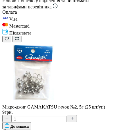
Новою Поштою у відділення та поштомати
за тарифами перевізника
Оплата
Visa
Mastercard
Післяплата
Мікро-джиг GAMAKATSU гачок №2, 5г (25 шт/уп)
9грн.
До кошика