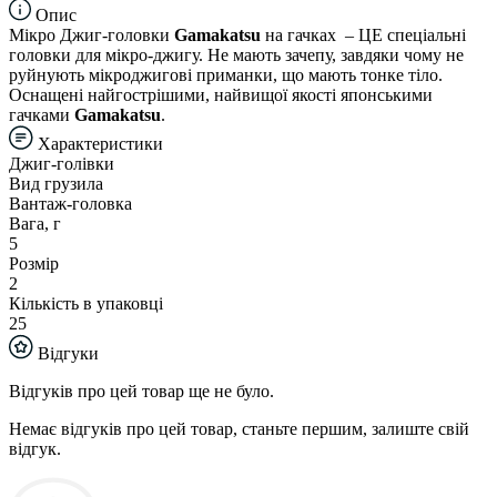
Опис
Мікро Джиг-головки
Gamakatsu
на гачках – ЦЕ спеціальні
головки для мікро-джигу. Не мають зачепу, завдяки чому не
руйнують мікроджигові приманки, що мають тонке тіло.
Оснащені найгострішими, найвищої якості японськими
гачками
Gamakatsu
.
Характеристики
Джиг-голівки
Вид грузила
Вантаж-головка
Вага, г
5
Розмір
2
Кількість в упаковці
25
Відгуки
Відгуків про цей товар ще не було.
Немає відгуків про цей товар, станьте першим, залиште свій
відгук.