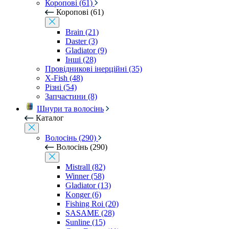
Коропові (61)
Коропові (61)
Brain (21)
Daster (3)
Gladiator (9)
Інші (28)
Провідникові інерційні (35)
X-Fish (48)
Різні (54)
Запчастини (8)
Шнури та волосінь
Каталог
Волосінь (290)
Волосінь (290)
Mistrall (82)
Winner (58)
Gladiator (13)
Konger (6)
Fishing Roi (20)
SASAME (28)
Sunline (15)