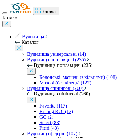
Каталог
Каталог
Вудилища
Каталог
Вудилища універсальні (14)
Вудилища поплавцеві (235)
Вудилища поплавцеві (235)
Болонські, матчеві (з кільцями) (108)
Махові (без кілець) (127)
Вудилища спінінгові (260)
Вудилища спінінгові (260)
Favorite (117)
Fishing ROI (13)
GC (2)
Select (83)
Різні (43)
Вудилища фідерні (107)