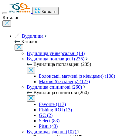
Каталог
Каталог
Вудилища
Каталог
Вудилища універсальні (14)
Вудилища поплавцеві (235)
Вудилища поплавцеві (235)
Болонські, матчеві (з кільцями) (108)
Махові (без кілець) (127)
Вудилища спінінгові (260)
Вудилища спінінгові (260)
Favorite (117)
Fishing ROI (13)
GC (2)
Select (83)
Різні (43)
Вудилища фідерні (107)