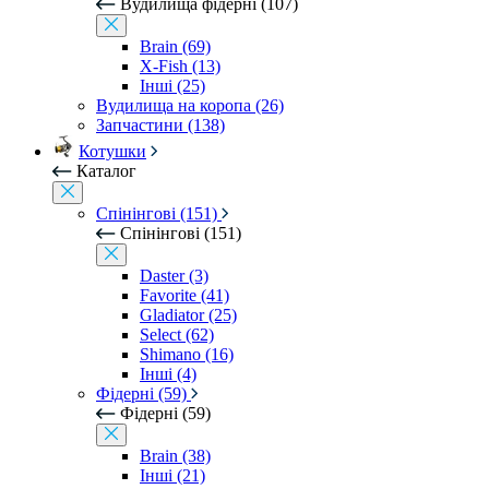
Вудилища фідерні (107)
Brain (69)
X-Fish (13)
Інші (25)
Вудилища на коропа (26)
Запчастини (138)
Котушки
Каталог
Спінінгові (151)
Спінінгові (151)
Daster (3)
Favorite (41)
Gladiator (25)
Select (62)
Shimano (16)
Інші (4)
Фідерні (59)
Фідерні (59)
Brain (38)
Інші (21)