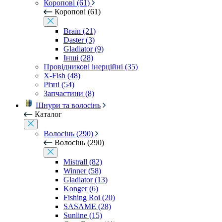
Коропові (61)
Коропові (61)
Brain (21)
Daster (3)
Gladiator (9)
Інші (28)
Провідникові інерційні (35)
X-Fish (48)
Різні (54)
Запчастини (8)
Шнури та волосінь
Каталог
Волосінь (290)
Волосінь (290)
Mistrall (82)
Winner (58)
Gladiator (13)
Konger (6)
Fishing Roi (20)
SASAME (28)
Sunline (15)