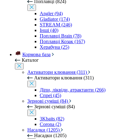
Поплавці (824)
Angler (94)
Gladiator (174)
STREAM (246)
Інші (40)
Поплавці Brain (78)
Поплавці Козак (167)
Херабуна (25)
Кормова база
Каталог
Активатори клювання (311)
Активатори клювання (311)
Діпи, ліквіди, атрактанти (266)
Спреї (45)
Зернові суміші (84)
Зернові суміші (84)
3Kbaits (82)
Corona (2)
Насадки (1205)
Насадки (1205)