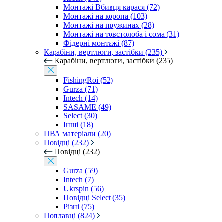
Монтажі Вбивця карася (72)
Монтажі на коропа (103)
Монтажі на пружинах (28)
Монтажі на товстолоба і сома (31)
Фідерні монтажі (87)
Карабіни, вертлюги, застібки (235)
Карабіни, вертлюги, застібки (235)
FishingRoi (52)
Gurza (71)
Intech (14)
SASAME (49)
Select (30)
Інші (18)
ПВА матеріали (20)
Повідці (232)
Повідці (232)
Gurza (59)
Intech (7)
Ukrspin (56)
Повідці Select (35)
Різні (75)
Поплавці (824)