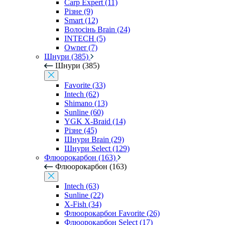
Carp Expert (11)
Різне (9)
Smart (12)
Волосінь Brain (24)
INTECH (5)
Owner (7)
Шнури (385)
Шнури (385)
Favorite (33)
Intech (62)
Shimano (13)
Sunline (60)
YGK X-Braid (14)
Різне (45)
Шнури Brain (29)
Шнури Select (129)
Флюорокарбон (163)
Флюорокарбон (163)
Intech (63)
Sunline (22)
X-Fish (34)
Флюорокарбон Favorite (26)
Флюорокарбон Select (17)