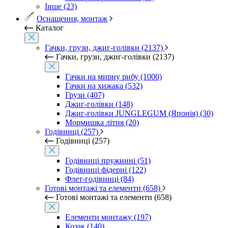
Інше (23)
Оснащення, монтаж
Каталог
Гачки, грузи, джиг-голівки (2137)
Гачки, грузи, джиг-голівки (2137)
Гачки на мирну рибу (1000)
Гачки на хижака (532)
Грузи (407)
Джиг-голівки (148)
Джиг-голівки JUNGLEGUM (Японія) (30)
Мормишка літня (20)
Годівниці (257)
Годівниці (257)
Годівниці пружинні (51)
Годівниці фідерні (122)
Флет-годівниці (84)
Готові монтажі та елементи (658)
Готові монтажі та елементи (658)
Елементи монтажу (197)
Козак (140)