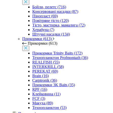
Бойли, пелетс (716)
Консервовані насадки (87)
Пінопласт (69)
Повітряне тісто (120)
Тісто, мастирка, мамалига (72)
Херабуна (7)
Штучні насадки (134)
Прикормки (613)
Прикормки (613)
Прикормки Trinity Baits (172)
Технопланктон Profmontazh (36)
REALFISH (55)
INTERKRILL (58)
PEREKAT (69)
Brain (16)
Carptronik (36)
Прикормки 3K Baits (35)
RPF (16)
Клейковина (11)
FCF (3)
Макуха (89)
Технопланктон (53)