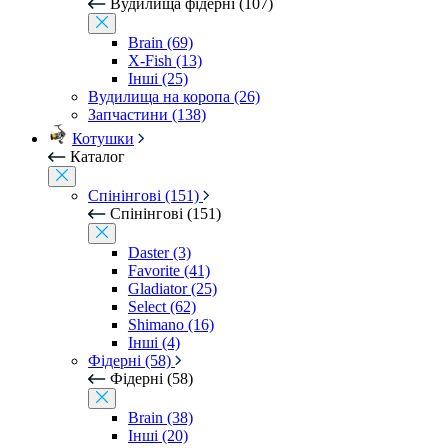
Вудилища фідерні (107)
Brain (69)
X-Fish (13)
Інші (25)
Вудилища на коропа (26)
Запчастини (138)
Котушки
Каталог
Спінінгові (151)
Спінінгові (151)
Daster (3)
Favorite (41)
Gladiator (25)
Select (62)
Shimano (16)
Інші (4)
Фідерні (58)
Фідерні (58)
Brain (38)
Інші (20)