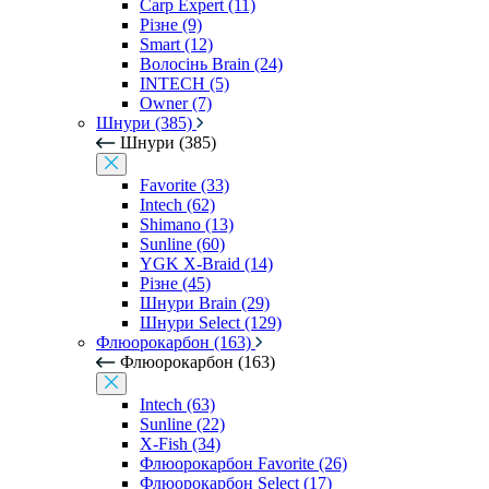
Carp Expert (11)
Різне (9)
Smart (12)
Волосінь Brain (24)
INTECH (5)
Owner (7)
Шнури (385)
Шнури (385)
Favorite (33)
Intech (62)
Shimano (13)
Sunline (60)
YGK X-Braid (14)
Різне (45)
Шнури Brain (29)
Шнури Select (129)
Флюорокарбон (163)
Флюорокарбон (163)
Intech (63)
Sunline (22)
X-Fish (34)
Флюорокарбон Favorite (26)
Флюорокарбон Select (17)