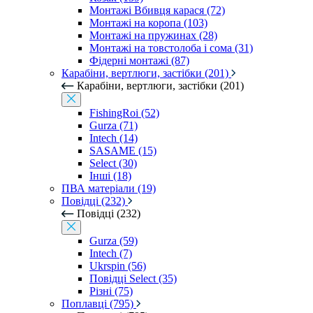
Монтажі Вбивця карася (72)
Монтажі на коропа (103)
Монтажі на пружинах (28)
Монтажі на товстолоба і сома (31)
Фідерні монтажі (87)
Карабіни, вертлюги, застібки (201)
Карабіни, вертлюги, застібки (201)
FishingRoi (52)
Gurza (71)
Intech (14)
SASAME (15)
Select (30)
Інші (18)
ПВА матеріали (19)
Повідці (232)
Повідці (232)
Gurza (59)
Intech (7)
Ukrspin (56)
Повідці Select (35)
Різні (75)
Поплавці (795)