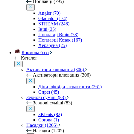
Поплавці (795)
Angler (70)
Gladiator (174)
STREAM (246)
Інші (35)
Поплавці Brain (78)
Поплавці Козак (167)
Херабуна (25)
Кормова база
Каталог
Активатори клювання (306)
Активатори клювання (306)
Діпи, ліквіди, атрактанти (261)
Спреї (45)
Зернові суміші (83)
Зернові суміші (83)
3Kbaits (82)
Corona (1)
Насадки (1205)
Насадки (1205)