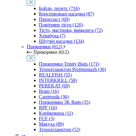
Бойли, пелетс (716)
Консервовані насадки (87)
Пінопласт (69)
Повітряне тісто (120)
Тісто, мастирка, мамалига (72)
Херабуна (7)
Штучні насадки (134)
Прикормки (612)
Прикормки (612)
Прикормки Trinity Baits (171)
Технопланктон Profmontazh (36)
REALFISH (55)
INTERKRILL (58)
PEREKAT (69)
Brain (16)
Carptronik (36)
Прикормки 3K Baits (35)
RPF (16)
Клейковина (11)
FCF (3)
Макуха (89)
Технопланктон (53)