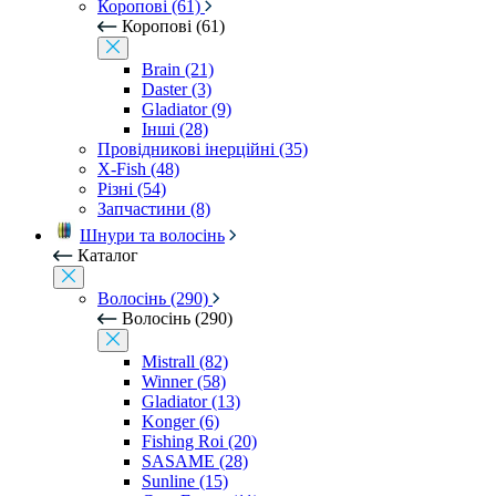
Коропові (61)
Коропові (61)
Brain (21)
Daster (3)
Gladiator (9)
Інші (28)
Провідникові інерційні (35)
X-Fish (48)
Різні (54)
Запчастини (8)
Шнури та волосінь
Каталог
Волосінь (290)
Волосінь (290)
Mistrall (82)
Winner (58)
Gladiator (13)
Konger (6)
Fishing Roi (20)
SASAME (28)
Sunline (15)