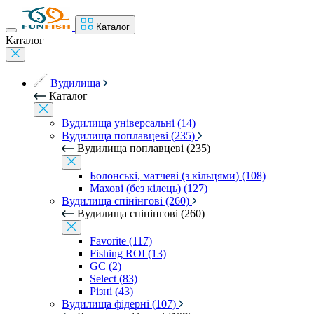
Каталог
Каталог
Вудилища
Каталог
Вудилища універсальні (14)
Вудилища поплавцеві (235)
Вудилища поплавцеві (235)
Болонські, матчеві (з кільцями) (108)
Махові (без кілець) (127)
Вудилища спінінгові (260)
Вудилища спінінгові (260)
Favorite (117)
Fishing ROI (13)
GC (2)
Select (83)
Різні (43)
Вудилища фідерні (107)