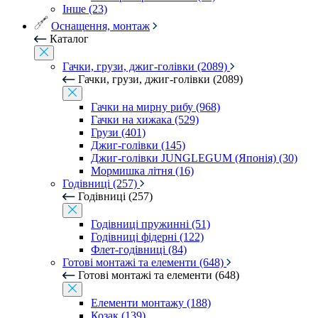
Інше (23)
Оснащення, монтаж
Каталог
Гачки, грузи, джиг-голівки (2089)
Гачки, грузи, джиг-голівки (2089)
Гачки на мирну рибу (968)
Гачки на хижака (529)
Грузи (401)
Джиг-голівки (145)
Джиг-голівки JUNGLEGUM (Японія) (30)
Мормишка літня (16)
Годівниці (257)
Годівниці (257)
Годівниці пружинні (51)
Годівниці фідерні (122)
Флет-годівниці (84)
Готові монтажі та елементи (648)
Готові монтажі та елементи (648)
Елементи монтажу (188)
Козак (139)