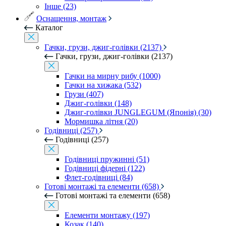
Інше (23)
Оснащення, монтаж
Каталог
Гачки, грузи, джиг-голівки (2137)
Гачки, грузи, джиг-голівки (2137)
Гачки на мирну рибу (1000)
Гачки на хижака (532)
Грузи (407)
Джиг-голівки (148)
Джиг-голівки JUNGLEGUM (Японія) (30)
Мормишка літня (20)
Годівниці (257)
Годівниці (257)
Годівниці пружинні (51)
Годівниці фідерні (122)
Флет-годівниці (84)
Готові монтажі та елементи (658)
Готові монтажі та елементи (658)
Елементи монтажу (197)
Козак (140)