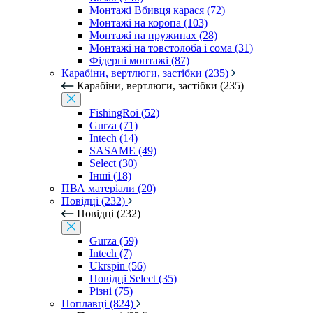
Монтажі Вбивця карася (72)
Монтажі на коропа (103)
Монтажі на пружинах (28)
Монтажі на товстолоба і сома (31)
Фідерні монтажі (87)
Карабіни, вертлюги, застібки (235)
Карабіни, вертлюги, застібки (235)
FishingRoi (52)
Gurza (71)
Intech (14)
SASAME (49)
Select (30)
Інші (18)
ПВА матеріали (20)
Повідці (232)
Повідці (232)
Gurza (59)
Intech (7)
Ukrspin (56)
Повідці Select (35)
Різні (75)
Поплавці (824)