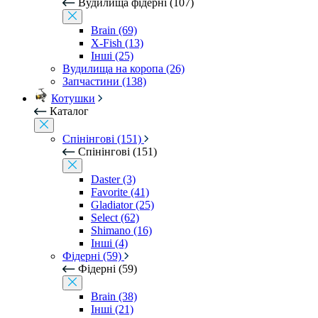
Вудилища фідерні (107)
Brain (69)
X-Fish (13)
Інші (25)
Вудилища на коропа (26)
Запчастини (138)
Котушки
Каталог
Спінінгові (151)
Спінінгові (151)
Daster (3)
Favorite (41)
Gladiator (25)
Select (62)
Shimano (16)
Інші (4)
Фідерні (59)
Фідерні (59)
Brain (38)
Інші (21)