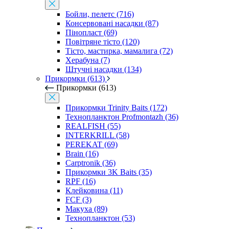
Бойли, пелетс (716)
Консервовані насадки (87)
Пінопласт (69)
Повітряне тісто (120)
Тісто, мастирка, мамалига (72)
Херабуна (7)
Штучні насадки (134)
Прикормки (613)
Прикормки (613)
Прикормки Trinity Baits (172)
Технопланктон Profmontazh (36)
REALFISH (55)
INTERKRILL (58)
PEREKAT (69)
Brain (16)
Carptronik (36)
Прикормки 3K Baits (35)
RPF (16)
Клейковина (11)
FCF (3)
Макуха (89)
Технопланктон (53)