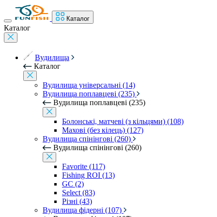
Каталог
Каталог
Вудилища
Каталог
Вудилища універсальні (14)
Вудилища поплавцеві (235)
Вудилища поплавцеві (235)
Болонські, матчеві (з кільцями) (108)
Махові (без кілець) (127)
Вудилища спінінгові (260)
Вудилища спінінгові (260)
Favorite (117)
Fishing ROI (13)
GC (2)
Select (83)
Різні (43)
Вудилища фідерні (107)