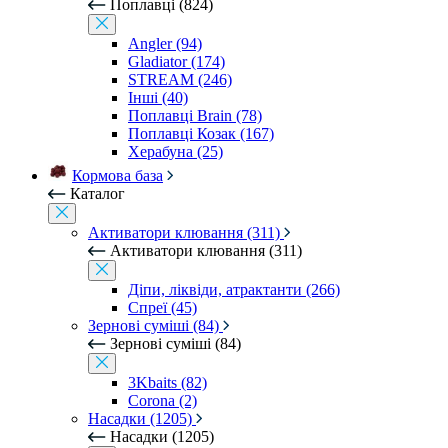
Поплавці (824)
Angler (94)
Gladiator (174)
STREAM (246)
Інші (40)
Поплавці Brain (78)
Поплавці Козак (167)
Херабуна (25)
Кормова база
Каталог
Активатори клювання (311)
Активатори клювання (311)
Діпи, ліквіди, атрактанти (266)
Спреї (45)
Зернові суміші (84)
Зернові суміші (84)
3Kbaits (82)
Corona (2)
Насадки (1205)
Насадки (1205)