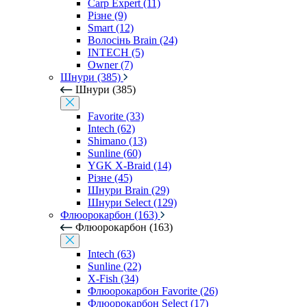
Carp Expert (11)
Різне (9)
Smart (12)
Волосінь Brain (24)
INTECH (5)
Owner (7)
Шнури (385)
Шнури (385)
Favorite (33)
Intech (62)
Shimano (13)
Sunline (60)
YGK X-Braid (14)
Різне (45)
Шнури Brain (29)
Шнури Select (129)
Флюорокарбон (163)
Флюорокарбон (163)
Intech (63)
Sunline (22)
X-Fish (34)
Флюорокарбон Favorite (26)
Флюорокарбон Select (17)