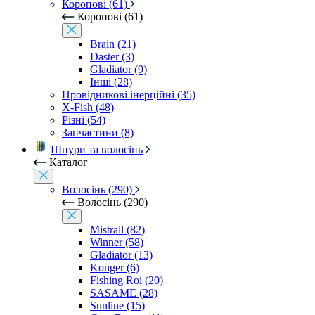
Коропові (61)
Коропові (61)
Brain (21)
Daster (3)
Gladiator (9)
Інші (28)
Провідникові інерційні (35)
X-Fish (48)
Різні (54)
Запчастини (8)
Шнури та волосінь
Каталог
Волосінь (290)
Волосінь (290)
Mistrall (82)
Winner (58)
Gladiator (13)
Konger (6)
Fishing Roi (20)
SASAME (28)
Sunline (15)