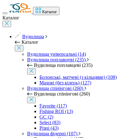
Каталог
Каталог
Вудилища
Каталог
Вудилища універсальні (14)
Вудилища поплавцеві (235)
Вудилища поплавцеві (235)
Болонські, матчеві (з кільцями) (108)
Махові (без кілець) (127)
Вудилища спінінгові (260)
Вудилища спінінгові (260)
Favorite (117)
Fishing ROI (13)
GC (2)
Select (83)
Різні (43)
Вудилища фідерні (107)