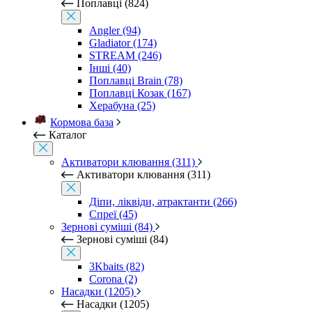
Поплавці (824)
Angler (94)
Gladiator (174)
STREAM (246)
Інші (40)
Поплавці Brain (78)
Поплавці Козак (167)
Херабуна (25)
Кормова база
Каталог
Активатори клювання (311)
Активатори клювання (311)
Діпи, ліквіди, атрактанти (266)
Спреї (45)
Зернові суміші (84)
Зернові суміші (84)
3Kbaits (82)
Corona (2)
Насадки (1205)
Насадки (1205)