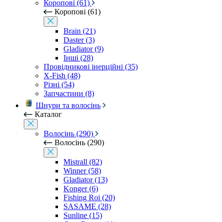
Коропові (61)
Коропові (61)
Brain (21)
Daster (3)
Gladiator (9)
Інші (28)
Провідникові інерційні (35)
X-Fish (48)
Різні (54)
Запчастини (8)
Шнури та волосінь
Каталог
Волосінь (290)
Волосінь (290)
Mistrall (82)
Winner (58)
Gladiator (13)
Konger (6)
Fishing Roi (20)
SASAME (28)
Sunline (15)