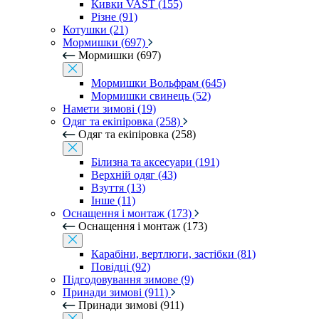
Кивки VAST (155)
Різне (91)
Котушки (21)
Мормишки (697)
Мормишки (697)
Мормишки Вольфрам (645)
Мормишки свинець (52)
Намети зимові (19)
Одяг та екіпіровка (258)
Одяг та екіпіровка (258)
Білизна та аксесуари (191)
Верхній одяг (43)
Взуття (13)
Інше (11)
Оснащення і монтаж (173)
Оснащення і монтаж (173)
Карабіни, вертлюги, застібки (81)
Повідці (92)
Підгодовування зимове (9)
Принади зимові (911)
Принади зимові (911)