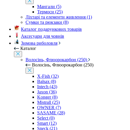
Мангали (5)
Термоси (25)
Ліхтарі та елементи живлення (1)
Сумки та рюкзаки (8)
Каталог подарункових товарів
Аксесуари для човнів
Зимова риболовля
Каталог
Волосінь, Флюорокарбон (250)
Волосінь, Флюорокарбон (250)
X-Fish (32)
Balsax (8)
Intech (43)
Jaxon (36)
Konger (8)
Mistrall (25)
OWNER (7)
SASAME (28)
Select (0)
Smart (12)
Sneck (21)