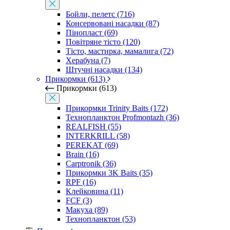
Бойли, пелетс (716)
Консервовані насадки (87)
Пінопласт (69)
Повітряне тісто (120)
Тісто, мастирка, мамалига (72)
Херабуна (7)
Штучні насадки (134)
Прикормки (613)
Прикормки (613)
Прикормки Trinity Baits (172)
Технопланктон Profmontazh (36)
REALFISH (55)
INTERKRILL (58)
PEREKAT (69)
Brain (16)
Carptronik (36)
Прикормки 3K Baits (35)
RPF (16)
Клейковина (11)
FCF (3)
Макуха (89)
Технопланктон (53)