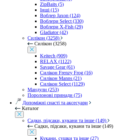
ZipBaits (5)
Інші (15)
Воблер Jaxon (124)
Воблери Select (330)
Воблери X-Fish (29)
Gladiator (42)
Силікон (3258)
Силікон (3258)
Keitech (909)
RELAX (1122)
Savage Gear (61)
Силікон Frenzy Frog (16)
Силікон Manns (21)
Силікон Select (1129)
Мандули (253)
Поролонові принади (75)
Допоміжні снасті та аксесуари
Каталог
Садки, підсаки, кукани та інше (149)
Садки, підсаки, кукани та інше (149)
Кукани, сушки та інше (27)