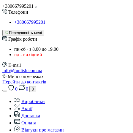
+380667995201
Телефони
+380667995201
Передзвоніть мені
Графік роботи
пн-сб - з 8.00 до 19.00
нд - вихідний
E-mail
info@funfish.com.ua
Ми в соцмережах
Перейти до контактів
0
0
0
Виробники
Акції
Доставка
Оплата
Відгуки про магазин