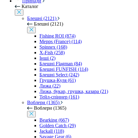
Принади
Каталог
Блешні (2121)
Блешні (2121)
Fishing ROI (874)
Mepps (France) (114)
Spinnex (168)
X-Fish (258)
Інші (2)
Блешні Flagman (84)
Блешні FUNFISH (114)
Блешні Select (242)
Грушка-Куля (61)
Лижа (22)
Лижа, букар, грушка, казара (21)
Тейл-спіннер (161)
Воблери (1365)
Воблери (1365)
Bearking (667)
Golden Catch (29)
Jackall (118)
Savage Gear (6)