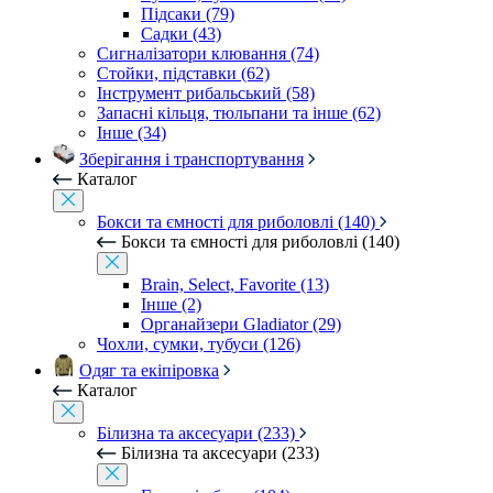
Підсаки (79)
Садки (43)
Сигналізатори клювання (74)
Стойки, підставки (62)
Інструмент рибальський (58)
Запасні кільця, тюльпани та інше (62)
Інше (34)
Зберігання і транспортування
Каталог
Бокси та ємності для риболовлі (140)
Бокси та ємності для риболовлі (140)
Brain, Select, Favorite (13)
Інше (2)
Органайзери Gladiator (29)
Чохли, сумки, тубуси (126)
Одяг та екіпіровка
Каталог
Білизна та аксесуари (233)
Білизна та аксесуари (233)