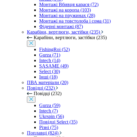
Монтажі Вбивця карася (72)
Монтажі на коропа (103)
Монтажі на пружинах (28)
Монтажі на товстолоба і сома (31)
Фідерні монтажі (87)
Карабіни, вертлюги, застібки (235)
Карабіни, вертлюги, застібки (235)
FishingRoi (52)
Gurza (71)
Intech (14)
SASAME (49)
Select (30)
Інші (18)
ПВА матеріали (20)
Повідці (232)
Повідці (232)
Gurza (59)
Intech (7)
Ukrspin (56)
Повідці Select (35)
Різні (75)
Поплавці (824)