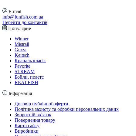
E-mail
info@funfish.com.ua
Перейти до контактів
Популярне
Winner
Mistrall
Gurza
Keitech
Крапаль класік
Favorite
STREAM
Бойли, пелетс
REALFISH
Інформація
Договір публічної оферти
Політика захисту та обробки персональних даних
Зворотній зв’язок
Повернення товару
Карта сайту
Виробники