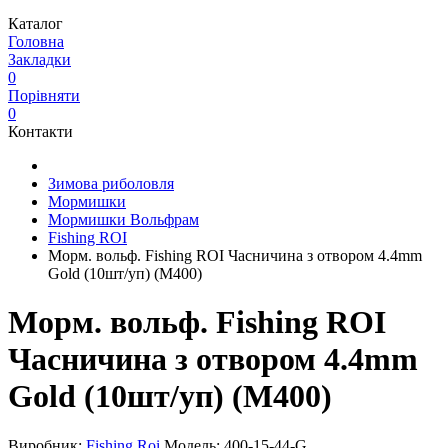
Каталог
Головна
Закладки
0
Порівняти
0
Контакти
Зимова риболовля
Мормишки
Мормишки Вольфрам
Fishing ROI
Морм. вольф. Fishing ROI Часничина з отвором 4.4mm
Gold (10шт/уп) (M400)
Морм. вольф. Fishing ROI
Часничина з отвором 4.4mm
Gold (10шт/уп) (M400)
Виробник:
Fishing Roi
Модель:
400-15-44-G