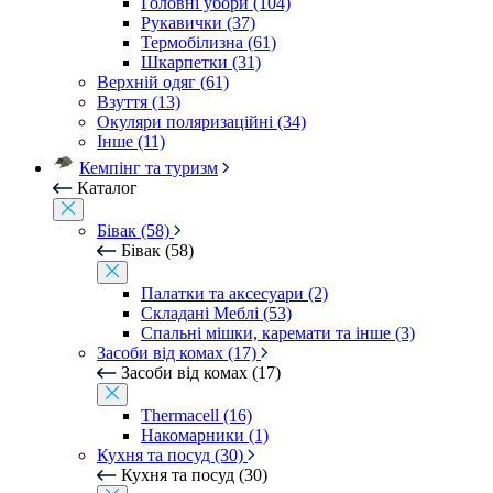
Головні убори (104)
Рукавички (37)
Термобілизна (61)
Шкарпетки (31)
Верхній одяг (61)
Взуття (13)
Окуляри поляризаційні (34)
Інше (11)
Кемпінг та туризм
Каталог
Бівак (58)
Бівак (58)
Палатки та аксесуари (2)
Складані Меблі (53)
Спальні мішки, каремати та інше (3)
Засоби від комах (17)
Засоби від комах (17)
Thermacell (16)
Накомарники (1)
Кухня та посуд (30)
Кухня та посуд (30)