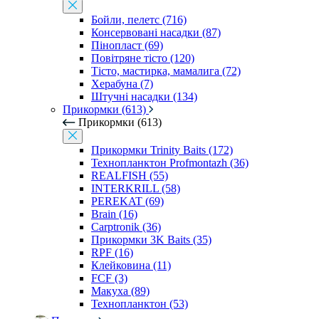
Бойли, пелетс (716)
Консервовані насадки (87)
Пінопласт (69)
Повітряне тісто (120)
Тісто, мастирка, мамалига (72)
Херабуна (7)
Штучні насадки (134)
Прикормки (613)
Прикормки (613)
Прикормки Trinity Baits (172)
Технопланктон Profmontazh (36)
REALFISH (55)
INTERKRILL (58)
PEREKAT (69)
Brain (16)
Carptronik (36)
Прикормки 3K Baits (35)
RPF (16)
Клейковина (11)
FCF (3)
Макуха (89)
Технопланктон (53)