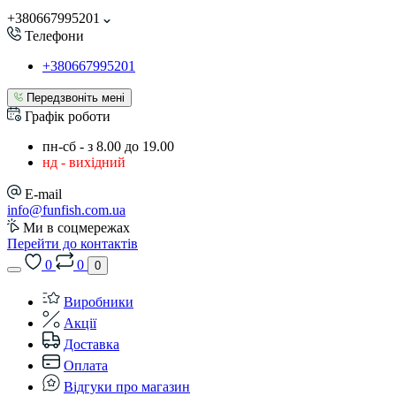
+380667995201
Телефони
+380667995201
Передзвоніть мені
Графік роботи
пн-сб - з 8.00 до 19.00
нд - вихідний
E-mail
info@funfish.com.ua
Ми в соцмережах
Перейти до контактів
0
0
0
Виробники
Акції
Доставка
Оплата
Відгуки про магазин