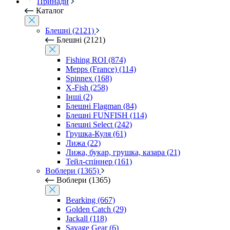
Принади
Каталог
Блешні (2121)
Блешні (2121)
Fishing ROI (874)
Mepps (France) (114)
Spinnex (168)
X-Fish (258)
Інші (2)
Блешні Flagman (84)
Блешні FUNFISH (114)
Блешні Select (242)
Грушка-Куля (61)
Лижа (22)
Лижа, букар, грушка, казара (21)
Тейл-спіннер (161)
Воблери (1365)
Воблери (1365)
Bearking (667)
Golden Catch (29)
Jackall (118)
Savage Gear (6)