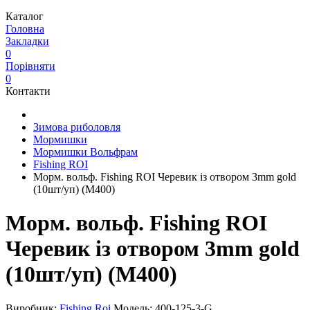
Каталог
Головна
Закладки
0
Порівняти
0
Контакти
Зимова риболовля
Мормишки
Мормишки Вольфрам
Fishing ROI
Морм. вольф. Fishing ROI Черевик із отвором 3mm gold
(10шт/уп) (M400)
Морм. вольф. Fishing ROI
Черевик із отвором 3mm gold
(10шт/уп) (M400)
Виробник:
Fishing Roi
Модель:
400-125-3-G