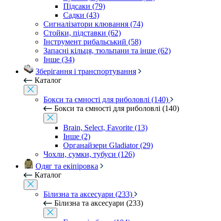
Підсаки (79)
Садки (43)
Сигналізатори клювання (74)
Стойки, підставки (62)
Інструмент рибальський (58)
Запасні кільця, тюльпани та інше (62)
Інше (34)
Зберігання і транспортування
Каталог
Бокси та ємності для риболовлі (140)
Бокси та ємності для риболовлі (140)
Brain, Select, Favorite (13)
Інше (2)
Органайзери Gladiator (29)
Чохли, сумки, тубуси (126)
Одяг та екіпіровка
Каталог
Білизна та аксесуари (233)
Білизна та аксесуари (233)