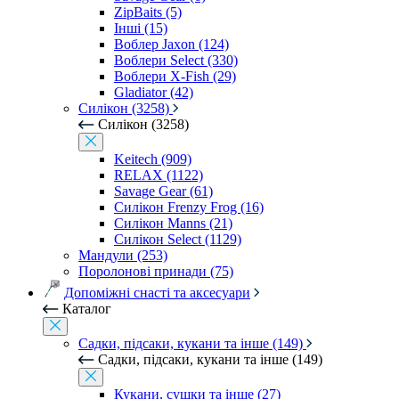
ZipBaits (5)
Інші (15)
Воблер Jaxon (124)
Воблери Select (330)
Воблери X-Fish (29)
Gladiator (42)
Силікон (3258)
Силікон (3258)
Keitech (909)
RELAX (1122)
Savage Gear (61)
Силікон Frenzy Frog (16)
Силікон Manns (21)
Силікон Select (1129)
Мандули (253)
Поролонові принади (75)
Допоміжні снасті та аксесуари
Каталог
Садки, підсаки, кукани та інше (149)
Садки, підсаки, кукани та інше (149)
Кукани, сушки та інше (27)