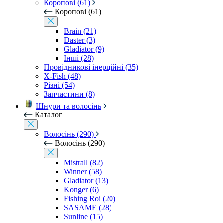
Коропові (61)
Коропові (61)
Brain (21)
Daster (3)
Gladiator (9)
Інші (28)
Провідникові інерційні (35)
X-Fish (48)
Різні (54)
Запчастини (8)
Шнури та волосінь
Каталог
Волосінь (290)
Волосінь (290)
Mistrall (82)
Winner (58)
Gladiator (13)
Konger (6)
Fishing Roi (20)
SASAME (28)
Sunline (15)