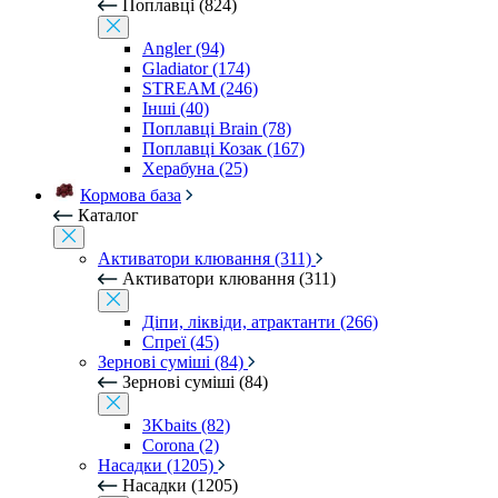
Поплавці (824)
Angler (94)
Gladiator (174)
STREAM (246)
Інші (40)
Поплавці Brain (78)
Поплавці Козак (167)
Херабуна (25)
Кормова база
Каталог
Активатори клювання (311)
Активатори клювання (311)
Діпи, ліквіди, атрактанти (266)
Спреї (45)
Зернові суміші (84)
Зернові суміші (84)
3Kbaits (82)
Corona (2)
Насадки (1205)
Насадки (1205)