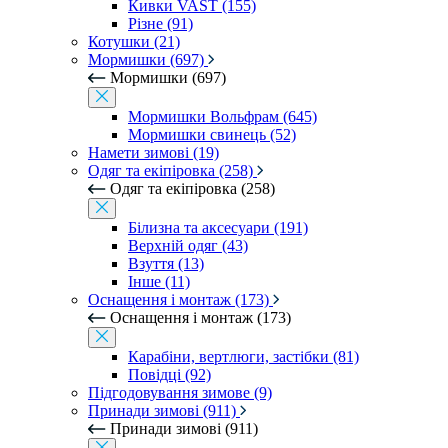
Кивки VAST (155)
Різне (91)
Котушки (21)
Мормишки (697)
Мормишки (697)
Мормишки Вольфрам (645)
Мормишки свинець (52)
Намети зимові (19)
Одяг та екіпіровка (258)
Одяг та екіпіровка (258)
Білизна та аксесуари (191)
Верхній одяг (43)
Взуття (13)
Інше (11)
Оснащення і монтаж (173)
Оснащення і монтаж (173)
Карабіни, вертлюги, застібки (81)
Повідці (92)
Підгодовування зимове (9)
Принади зимові (911)
Принади зимові (911)