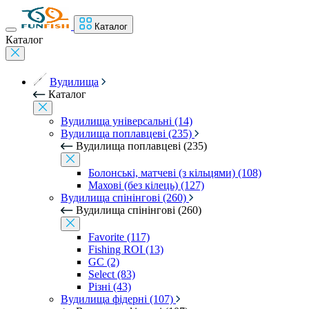
Каталог
Каталог
Вудилища
Каталог
Вудилища універсальні (14)
Вудилища поплавцеві (235)
Вудилища поплавцеві (235)
Болонські, матчеві (з кільцями) (108)
Махові (без кілець) (127)
Вудилища спінінгові (260)
Вудилища спінінгові (260)
Favorite (117)
Fishing ROI (13)
GC (2)
Select (83)
Різні (43)
Вудилища фідерні (107)