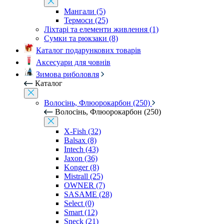
Мангали (5)
Термоси (25)
Ліхтарі та елементи живлення (1)
Сумки та рюкзаки (8)
Каталог подарункових товарів
Аксесуари для човнів
Зимова риболовля
Каталог
Волосінь, Флюорокарбон (250)
Волосінь, Флюорокарбон (250)
X-Fish (32)
Balsax (8)
Intech (43)
Jaxon (36)
Konger (8)
Mistrall (25)
OWNER (7)
SASAME (28)
Select (0)
Smart (12)
Sneck (21)