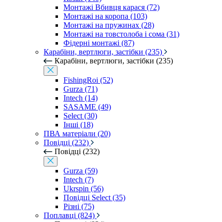
Монтажі Вбивця карася (72)
Монтажі на коропа (103)
Монтажі на пружинах (28)
Монтажі на товстолоба і сома (31)
Фідерні монтажі (87)
Карабіни, вертлюги, застібки (235)
Карабіни, вертлюги, застібки (235)
FishingRoi (52)
Gurza (71)
Intech (14)
SASAME (49)
Select (30)
Інші (18)
ПВА матеріали (20)
Повідці (232)
Повідці (232)
Gurza (59)
Intech (7)
Ukrspin (56)
Повідці Select (35)
Різні (75)
Поплавці (824)