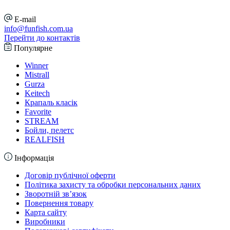
E-mail
info@funfish.com.ua
Перейти до контактів
Популярне
Winner
Mistrall
Gurza
Keitech
Крапаль класік
Favorite
STREAM
Бойли, пелетс
REALFISH
Інформація
Договір публічної оферти
Політика захисту та обробки персональних даних
Зворотній зв’язок
Повернення товару
Карта сайту
Виробники