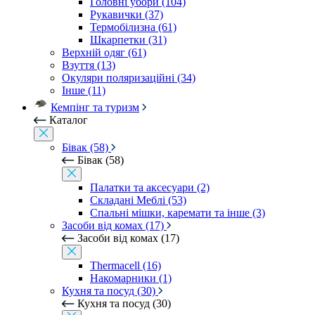
Головні убори (104)
Рукавички (37)
Термобілизна (61)
Шкарпетки (31)
Верхній одяг (61)
Взуття (13)
Окуляри поляризаційні (34)
Інше (11)
Кемпінг та туризм
Каталог
Бівак (58)
Бівак (58)
Палатки та аксесуари (2)
Складані Меблі (53)
Спальні мішки, каремати та інше (3)
Засоби від комах (17)
Засоби від комах (17)
Thermacell (16)
Накомарники (1)
Кухня та посуд (30)
Кухня та посуд (30)