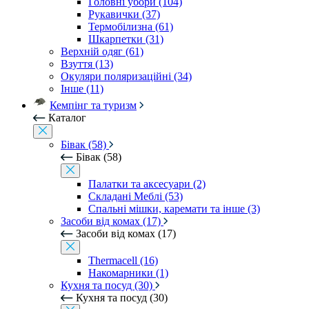
Головні убори (104)
Рукавички (37)
Термобілизна (61)
Шкарпетки (31)
Верхній одяг (61)
Взуття (13)
Окуляри поляризаційні (34)
Інше (11)
Кемпінг та туризм
Каталог
Бівак (58)
Бівак (58)
Палатки та аксесуари (2)
Складані Меблі (53)
Спальні мішки, каремати та інше (3)
Засоби від комах (17)
Засоби від комах (17)
Thermacell (16)
Накомарники (1)
Кухня та посуд (30)
Кухня та посуд (30)