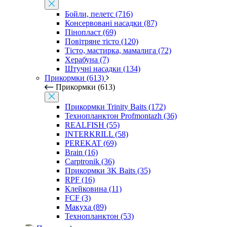
Бойли, пелетс (716)
Консервовані насадки (87)
Пінопласт (69)
Повітряне тісто (120)
Тісто, мастирка, мамалига (72)
Херабуна (7)
Штучні насадки (134)
Прикормки (613)
Прикормки (613)
Прикормки Trinity Baits (172)
Технопланктон Profmontazh (36)
REALFISH (55)
INTERKRILL (58)
PEREKAT (69)
Brain (16)
Carptronik (36)
Прикормки 3K Baits (35)
RPF (16)
Клейковина (11)
FCF (3)
Макуха (89)
Технопланктон (53)