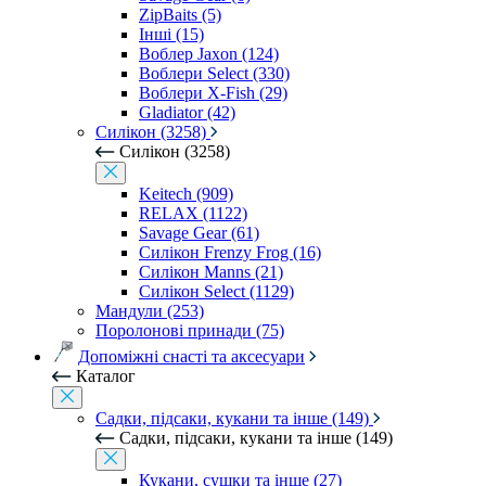
ZipBaits (5)
Інші (15)
Воблер Jaxon (124)
Воблери Select (330)
Воблери X-Fish (29)
Gladiator (42)
Силікон (3258)
Силікон (3258)
Keitech (909)
RELAX (1122)
Savage Gear (61)
Силікон Frenzy Frog (16)
Силікон Manns (21)
Силікон Select (1129)
Мандули (253)
Поролонові принади (75)
Допоміжні снасті та аксесуари
Каталог
Садки, підсаки, кукани та інше (149)
Садки, підсаки, кукани та інше (149)
Кукани, сушки та інше (27)