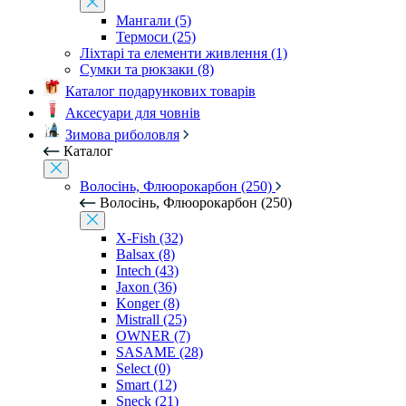
Мангали (5)
Термоси (25)
Ліхтарі та елементи живлення (1)
Сумки та рюкзаки (8)
Каталог подарункових товарів
Аксесуари для човнів
Зимова риболовля
Каталог
Волосінь, Флюорокарбон (250)
Волосінь, Флюорокарбон (250)
X-Fish (32)
Balsax (8)
Intech (43)
Jaxon (36)
Konger (8)
Mistrall (25)
OWNER (7)
SASAME (28)
Select (0)
Smart (12)
Sneck (21)