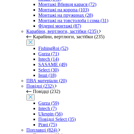
Монтажі Вбивця карася (72)
Монтажі на коропа (103)
Монтажі на пружинах (28)
Монтажі на товстолоба і сома (31)
Фідерні монтажі (87)
Карабіни, вертлюги, застібки (235)
Карабіни, вертлюги, застібки (235)
FishingRoi (52)
Gurza (71)
Intech (14)
SASAME (49)
Select (30)
Інші (18)
ПВА матеріали (20)
Повідці (232)
Повідці (232)
Gurza (59)
Intech (7)
Ukrspin (56)
Повідці Select (35)
Різні (75)
Поплавці (824)