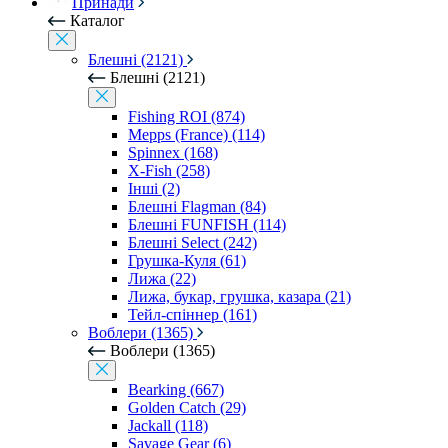
Принади
Каталог
Блешні (2121)
Блешні (2121)
Fishing ROI (874)
Mepps (France) (114)
Spinnex (168)
X-Fish (258)
Інші (2)
Блешні Flagman (84)
Блешні FUNFISH (114)
Блешні Select (242)
Грушка-Куля (61)
Лижа (22)
Лижа, букар, грушка, казара (21)
Тейл-спіннер (161)
Воблери (1365)
Воблери (1365)
Bearking (667)
Golden Catch (29)
Jackall (118)
Savage Gear (6)