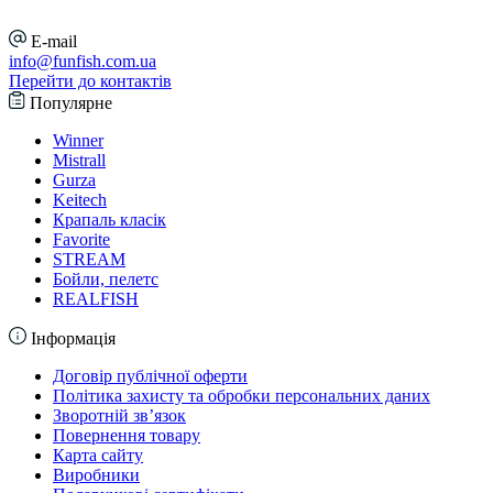
E-mail
info@funfish.com.ua
Перейти до контактів
Популярне
Winner
Mistrall
Gurza
Keitech
Крапаль класік
Favorite
STREAM
Бойли, пелетс
REALFISH
Інформація
Договір публічної оферти
Політика захисту та обробки персональних даних
Зворотній зв’язок
Повернення товару
Карта сайту
Виробники