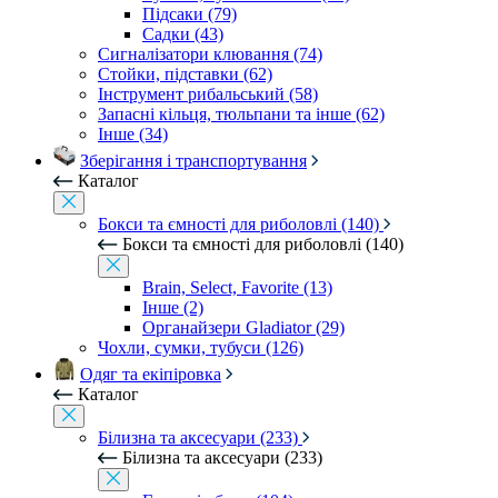
Підсаки (79)
Садки (43)
Сигналізатори клювання (74)
Стойки, підставки (62)
Інструмент рибальський (58)
Запасні кільця, тюльпани та інше (62)
Інше (34)
Зберігання і транспортування
Каталог
Бокси та ємності для риболовлі (140)
Бокси та ємності для риболовлі (140)
Brain, Select, Favorite (13)
Інше (2)
Органайзери Gladiator (29)
Чохли, сумки, тубуси (126)
Одяг та екіпіровка
Каталог
Білизна та аксесуари (233)
Білизна та аксесуари (233)