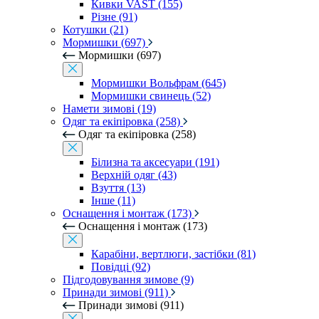
Кивки VAST (155)
Різне (91)
Котушки (21)
Мормишки (697)
Мормишки (697)
Мормишки Вольфрам (645)
Мормишки свинець (52)
Намети зимові (19)
Одяг та екіпіровка (258)
Одяг та екіпіровка (258)
Білизна та аксесуари (191)
Верхній одяг (43)
Взуття (13)
Інше (11)
Оснащення і монтаж (173)
Оснащення і монтаж (173)
Карабіни, вертлюги, застібки (81)
Повідці (92)
Підгодовування зимове (9)
Принади зимові (911)
Принади зимові (911)