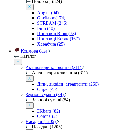
Поплавці (824)
Angler (94)
Gladiator (174)
STREAM (246)
Інші (40)
Поплавці Brain (78)
Поплавці Козак (167)
Херабуна (25)
Кормова база
Каталог
Активатори клювання (311)
Активатори клювання (311)
Діпи, ліквіди, атрактанти (266)
Спреї (45)
Зернові суміші (84)
Зернові суміші (84)
3Kbaits (82)
Corona (2)
Насадки (1205)
Насадки (1205)