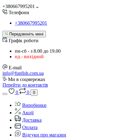
+380667995201
Телефони
+380667995201
Передзвоніть мені
Графік роботи
пн-сб - з 8.00 до 19.00
нд - вихідний
E-mail
info@funfish.com.ua
Ми в соцмережах
Перейти до контактів
0
0
0
Виробники
Акції
Доставка
Оплата
Відгуки про магазин