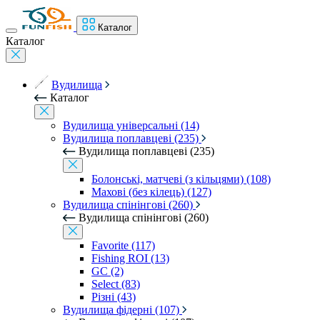
Каталог
Каталог
Вудилища
Каталог
Вудилища універсальні (14)
Вудилища поплавцеві (235)
Вудилища поплавцеві (235)
Болонські, матчеві (з кільцями) (108)
Махові (без кілець) (127)
Вудилища спінінгові (260)
Вудилища спінінгові (260)
Favorite (117)
Fishing ROI (13)
GC (2)
Select (83)
Різні (43)
Вудилища фідерні (107)