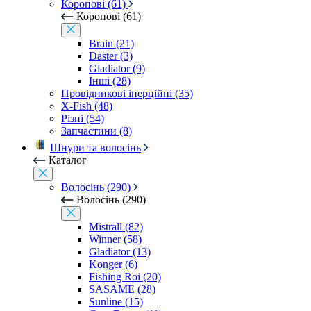
Коропові (61)
Коропові (61)
Brain (21)
Daster (3)
Gladiator (9)
Інші (28)
Провідникові інерційні (35)
X-Fish (48)
Різні (54)
Запчастини (8)
Шнури та волосінь
Каталог
Волосінь (290)
Волосінь (290)
Mistrall (82)
Winner (58)
Gladiator (13)
Konger (6)
Fishing Roi (20)
SASAME (28)
Sunline (15)