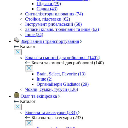
Підсаки (79)
Садки (43)
Сигналізатори клювання (74)
Стойки, підставки (62)
Інструмент рибальський (58)
Запасні кільця, тюльпани та інше (62)
Інше (34)
Зберігання і транспортування
Каталог
Бокси та ємності для риболовлі (140)
Бокси та ємності для риболовлі (140)
Brain, Select, Favorite (13)
Інше (2)
Органайзери Gladiator (29)
Чохли, сумки, тубуси (126)
Одяг та екіпіровка
Каталог
Білизна та аксесуари (233)
Білизна та аксесуари (233)