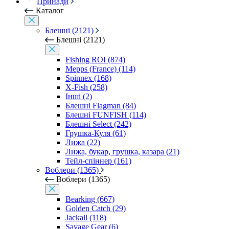
Принади
Каталог
Блешні (2121)
Блешні (2121)
Fishing ROI (874)
Mepps (France) (114)
Spinnex (168)
X-Fish (258)
Інші (2)
Блешні Flagman (84)
Блешні FUNFISH (114)
Блешні Select (242)
Грушка-Куля (61)
Лижа (22)
Лижа, букар, грушка, казара (21)
Тейл-спіннер (161)
Воблери (1365)
Воблери (1365)
Bearking (667)
Golden Catch (29)
Jackall (118)
Savage Gear (6)