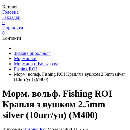
Каталог
Головна
Закладки
0
Порівняти
0
Контакти
Зимова риболовля
Мормишки
Мормишки Вольфрам
Fishing ROI
Морм. вольф. Fishing ROI Крапля з вушком 2.5mm silver
(10шт/уп) (M400)
Морм. вольф. Fishing ROI
Крапля з вушком 2.5mm
silver (10шт/уп) (M400)
Виробник:
Fishing Roi
Модель:
400-11-25-S