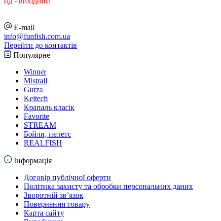
нд - вихідний
E-mail
info@funfish.com.ua
Перейти до контактів
Популярне
Winner
Mistrall
Gurza
Keitech
Крапаль класік
Favorite
STREAM
Бойли, пелетс
REALFISH
Інформація
Договір публічної оферти
Політика захисту та обробки персональних даних
Зворотній зв’язок
Повернення товару
Карта сайту