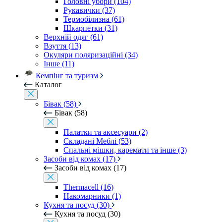
Головні убори (104)
Рукавички (37)
Термобілизна (61)
Шкарпетки (31)
Верхній одяг (61)
Взуття (13)
Окуляри поляризаційні (34)
Інше (11)
Кемпінг та туризм
Каталог
Бівак (58)
Бівак (58)
Палатки та аксесуари (2)
Складані Меблі (53)
Спальні мішки, каремати та інше (3)
Засоби від комах (17)
Засоби від комах (17)
Thermacell (16)
Накомарники (1)
Кухня та посуд (30)
Кухня та посуд (30)