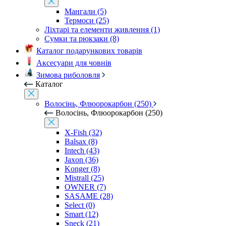
Мангали (5)
Термоси (25)
Ліхтарі та елементи живлення (1)
Сумки та рюкзаки (8)
Каталог подарункових товарів
Аксесуари для човнів
Зимова риболовля
Каталог
Волосінь, Флюорокарбон (250)
Волосінь, Флюорокарбон (250)
X-Fish (32)
Balsax (8)
Intech (43)
Jaxon (36)
Konger (8)
Mistrall (25)
OWNER (7)
SASAME (28)
Select (0)
Smart (12)
Sneck (21)