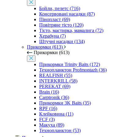
Бойли, пелетс (716)
Консервовані насадки (87)
Пінопласт (69)
Повітряне тісто (120)
Тісто, мастирка, мамалига (72)
Херабуна (7)
Штучні насадки (134)
Прикормки (613)
Прикормки (613)
Прикормки Trinity Baits (172)
Технопланктон Profmontazh (36)
REALFISH (55)
INTERKRILL (58)
PEREKAT (69)
Brain (16)
Carptronik (36)
Прикормки 3K Baits (35)
RPF (16)
Клейковина (11)
FCF (3)
Макуха (89)
Технопланктон (53)