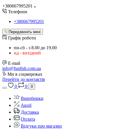
+380667995201
Телефони
+380667995201
Передзвоніть мені
Графік роботи
пн-сб - з 8.00 до 19.00
нд - вихідний
E-mail
info@funfish.com.ua
Ми в соцмережах
Перейти до контактів
0
0
0
Виробники
Акції
Доставка
Оплата
Відгуки про магазин