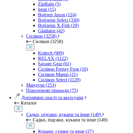
ZipBaits (5)
Інші (15)
Воблер Jaxon (124)
Воблери Select (330)
Воблери X-Fish (29)
Gladiator (42)
Силікон (3258)
Силікон (3258)
Keitech (909)
RELAX (1122)
Savage Gear (61)
Силікон Frenzy Frog (16)
Силікон Manns (21)
Силікон Select (1129)
Мандули (253)
Поролонові принади (75)
Допоміжні снасті та аксесуари
Каталог
Садки, підсаки, кукани та інше (149)
Садки, підсаки, кукани та інше (149)
Кукани, сушки та інше (27)