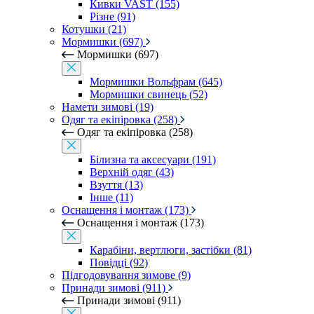
Кивки VAST (155)
Різне (91)
Котушки (21)
Мормишки (697)
Мормишки (697)
Мормишки Вольфрам (645)
Мормишки свинець (52)
Намети зимові (19)
Одяг та екіпіровка (258)
Одяг та екіпіровка (258)
Білизна та аксесуари (191)
Верхній одяг (43)
Взуття (13)
Інше (11)
Оснащення і монтаж (173)
Оснащення і монтаж (173)
Карабіни, вертлюги, застібки (81)
Повідці (92)
Підгодовування зимове (9)
Принади зимові (911)
Принади зимові (911)