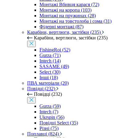
Монтажі Вбивця карася (72)
Монтажі на коропа (103)
Монтажі на пружинах (28)
Монтажі на товстолоба і сома (31)
Фідерні монтажі (87)
Карабіни, вертлюги, застібки (235)
Карабіни, вертлюги, застібки (235)
FishingRoi (52)
Gurza (71)
Intech (14)
SASAME (49)
Select (30)
Інші (18)
ПВА матеріали (20)
Повідці (232)
Повідці (232)
Gurza (59)
Intech (7)
Ukrspin (56)
Повідці Select (35)
Різні (75)
Поплавці (824)