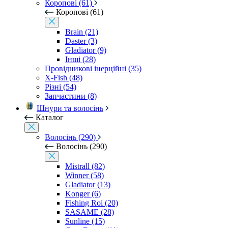
Коропові (61)
Коропові (61)
Brain (21)
Daster (3)
Gladiator (9)
Інші (28)
Провідникові інерційні (35)
X-Fish (48)
Різні (54)
Запчастини (8)
Шнури та волосінь
Каталог
Волосінь (290)
Волосінь (290)
Mistrall (82)
Winner (58)
Gladiator (13)
Konger (6)
Fishing Roi (20)
SASAME (28)
Sunline (15)