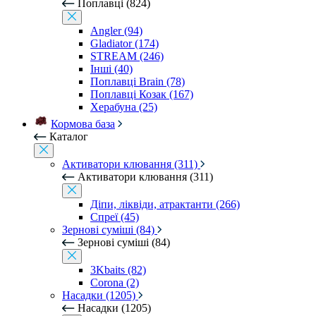
Поплавці (824)
Angler (94)
Gladiator (174)
STREAM (246)
Інші (40)
Поплавці Brain (78)
Поплавці Козак (167)
Херабуна (25)
Кормова база
Каталог
Активатори клювання (311)
Активатори клювання (311)
Діпи, ліквіди, атрактанти (266)
Спреї (45)
Зернові суміші (84)
Зернові суміші (84)
3Kbaits (82)
Corona (2)
Насадки (1205)
Насадки (1205)