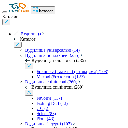
Каталог
Каталог
Вудилища
Каталог
Вудилища універсальні (14)
Вудилища поплавцеві (235)
Вудилища поплавцеві (235)
Болонські, матчеві (з кільцями) (108)
Махові (без кілець) (127)
Вудилища спінінгові (260)
Вудилища спінінгові (260)
Favorite (117)
Fishing ROI (13)
GC (2)
Select (83)
Різні (43)
Вудилища фідерні (107)