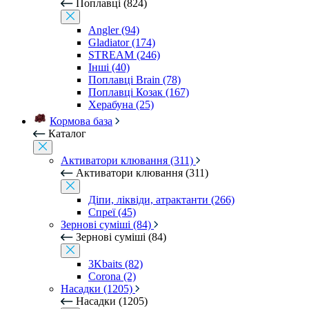
Поплавці (824)
Angler (94)
Gladiator (174)
STREAM (246)
Інші (40)
Поплавці Brain (78)
Поплавці Козак (167)
Херабуна (25)
Кормова база
Каталог
Активатори клювання (311)
Активатори клювання (311)
Діпи, ліквіди, атрактанти (266)
Спреї (45)
Зернові суміші (84)
Зернові суміші (84)
3Kbaits (82)
Corona (2)
Насадки (1205)
Насадки (1205)