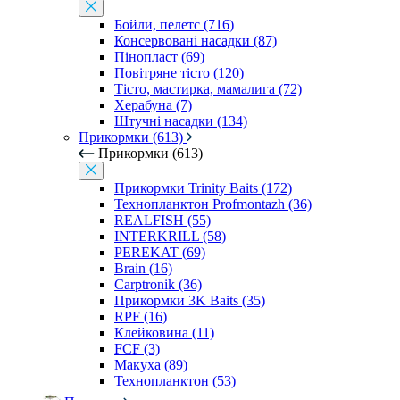
Бойли, пелетс (716)
Консервовані насадки (87)
Пінопласт (69)
Повітряне тісто (120)
Тісто, мастирка, мамалига (72)
Херабуна (7)
Штучні насадки (134)
Прикормки (613)
Прикормки (613)
Прикормки Trinity Baits (172)
Технопланктон Profmontazh (36)
REALFISH (55)
INTERKRILL (58)
PEREKAT (69)
Brain (16)
Carptronik (36)
Прикормки 3K Baits (35)
RPF (16)
Клейковина (11)
FCF (3)
Макуха (89)
Технопланктон (53)