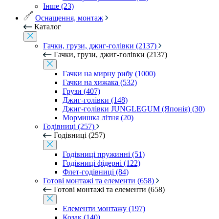
Інше (23)
Оснащення, монтаж
Каталог
Гачки, грузи, джиг-голівки (2137)
Гачки, грузи, джиг-голівки (2137)
Гачки на мирну рибу (1000)
Гачки на хижака (532)
Грузи (407)
Джиг-голівки (148)
Джиг-голівки JUNGLEGUM (Японія) (30)
Мормишка літня (20)
Годівниці (257)
Годівниці (257)
Годівниці пружинні (51)
Годівниці фідерні (122)
Флет-годівниці (84)
Готові монтажі та елементи (658)
Готові монтажі та елементи (658)
Елементи монтажу (197)
Козак (140)