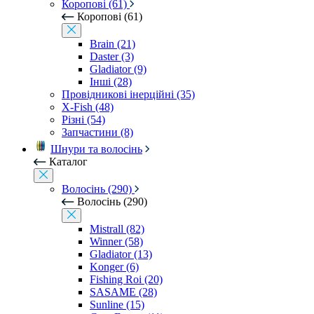
Коропові (61)
Коропові (61)
Brain (21)
Daster (3)
Gladiator (9)
Інші (28)
Провідникові інерційні (35)
X-Fish (48)
Різні (54)
Запчастини (8)
Шнури та волосінь
Каталог
Волосінь (290)
Волосінь (290)
Mistrall (82)
Winner (58)
Gladiator (13)
Konger (6)
Fishing Roi (20)
SASAME (28)
Sunline (15)