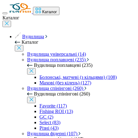
Каталог
Каталог
Вудилища
Каталог
Вудилища універсальні (14)
Вудилища поплавцеві (235)
Вудилища поплавцеві (235)
Болонські, матчеві (з кільцями) (108)
Махові (без кілець) (127)
Вудилища спінінгові (260)
Вудилища спінінгові (260)
Favorite (117)
Fishing ROI (13)
GC (2)
Select (83)
Різні (43)
Вудилища фідерні (107)