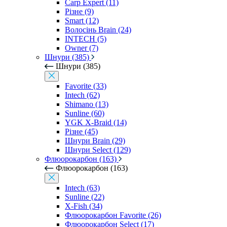
Carp Expert (11)
Різне (9)
Smart (12)
Волосінь Brain (24)
INTECH (5)
Owner (7)
Шнури (385)
Шнури (385)
Favorite (33)
Intech (62)
Shimano (13)
Sunline (60)
YGK X-Braid (14)
Різне (45)
Шнури Brain (29)
Шнури Select (129)
Флюорокарбон (163)
Флюорокарбон (163)
Intech (63)
Sunline (22)
X-Fish (34)
Флюорокарбон Favorite (26)
Флюорокарбон Select (17)