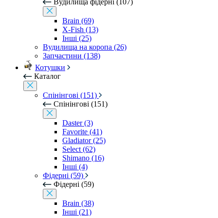
Вудилища фідерні (107)
Brain (69)
X-Fish (13)
Інші (25)
Вудилища на коропа (26)
Запчастини (138)
Котушки
Каталог
Спінінгові (151)
Спінінгові (151)
Daster (3)
Favorite (41)
Gladiator (25)
Select (62)
Shimano (16)
Інші (4)
Фідерні (59)
Фідерні (59)
Brain (38)
Інші (21)