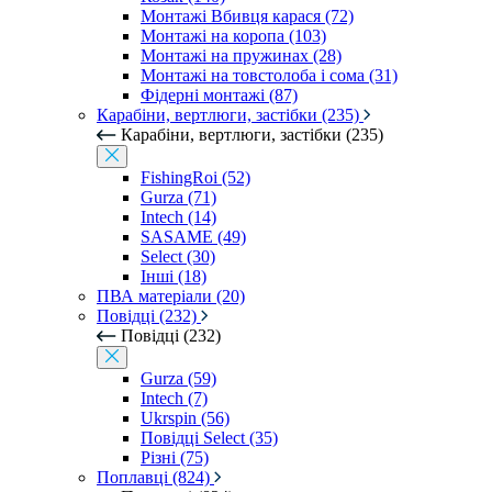
Монтажі Вбивця карася (72)
Монтажі на коропа (103)
Монтажі на пружинах (28)
Монтажі на товстолоба і сома (31)
Фідерні монтажі (87)
Карабіни, вертлюги, застібки (235)
Карабіни, вертлюги, застібки (235)
FishingRoi (52)
Gurza (71)
Intech (14)
SASAME (49)
Select (30)
Інші (18)
ПВА матеріали (20)
Повідці (232)
Повідці (232)
Gurza (59)
Intech (7)
Ukrspin (56)
Повідці Select (35)
Різні (75)
Поплавці (824)