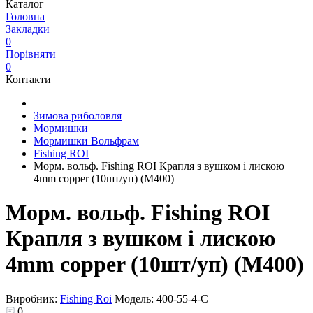
Каталог
Головна
Закладки
0
Порівняти
0
Контакти
Зимова риболовля
Мормишки
Мормишки Вольфрам
Fishing ROI
Морм. вольф. Fishing ROI Крапля з вушком і лискою
4mm copper (10шт/уп) (M400)
Морм. вольф. Fishing ROI
Крапля з вушком і лискою
4mm copper (10шт/уп) (M400)
Виробник:
Fishing Roi
Модель:
400-55-4-C
0