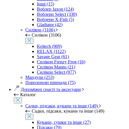
Інші (15)
Воблер Jaxon (124)
Воблери Select (330)
Воблери X-Fish (5)
Gladiator (42)
Силікон (3106)
Силікон (3106)
Keitech (909)
RELAX (1122)
Savage Gear (61)
Силікон Frenzy Frog (16)
Силікон Manns (21)
Силікон Select (977)
Мандули (253)
Поролонові принади (75)
Допоміжні снасті та аксесуари
Каталог
Садки, підсаки, кукани та інше (149)
Садки, підсаки, кукани та інше (149)
Кукани, сушки та інше (27)
Підсаки (79)