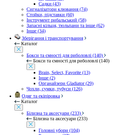
Садки (43)
Сигналізатори клювання (74)
Стойки, підставки (60)
Інструмент рибальський (58)
Запасні кільця, тюльпани та інше (62)
Інше (34)
Зберігання і транспортування
Каталог
Бокси та ємності для риболовлі (140)
Бокси та ємності для риболовлі (140)
Brain, Select, Favorite (13)
Інше (2)
Органайзери Gladiator (29)
Чохли, сумки, тубуси (126)
Одяг та екіпіровка
Каталог
Білизна та аксесуари (233)
Білизна та аксесуари (233)
Головні убори (104)