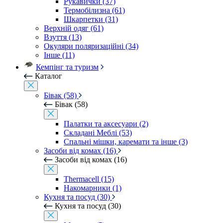
Рукавички (37)
Термобілизна (61)
Шкарпетки (31)
Верхній одяг (61)
Взуття (13)
Окуляри поляризаційні (34)
Інше (11)
Кемпінг та туризм
Каталог
Бівак (58)
Бівак (58)
Палатки та аксесуари (2)
Складані Меблі (53)
Спальні мішки, каремати та інше (3)
Засоби від комах (16)
Засоби від комах (16)
Thermacell (15)
Накомарники (1)
Кухня та посуд (30)
Кухня та посуд (30)