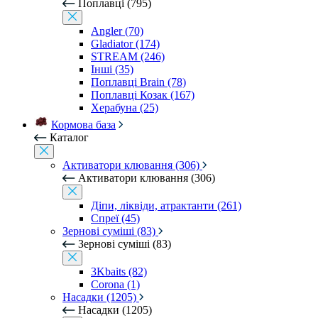
Поплавці (795)
Angler (70)
Gladiator (174)
STREAM (246)
Інші (35)
Поплавці Brain (78)
Поплавці Козак (167)
Херабуна (25)
Кормова база
Каталог
Активатори клювання (306)
Активатори клювання (306)
Діпи, ліквіди, атрактанти (261)
Спреї (45)
Зернові суміші (83)
Зернові суміші (83)
3Kbaits (82)
Corona (1)
Насадки (1205)
Насадки (1205)