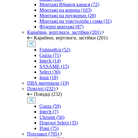
Монтажі Вбивця карася (72)
Монтажі на коропа (103)
Монтажі на пружинах (28)
Монтажі на товстолоба і сома (31)
Фідерні монтажі (87)
Карабіни, вертлюги, застібки (201)
Карабіни, вертлюги, застібки (201)
FishingRoi (52)
Gurza (71)
Intech (14)
SASAME (15)
Select (30)
Інші (18)
ПВА матеріали (19)
Повідці (232)
Повідці (232)
Gurza (59)
Intech (7)
Ukrspin (56)
Повідці Select (35)
Різні (75)
Поплавці (795)