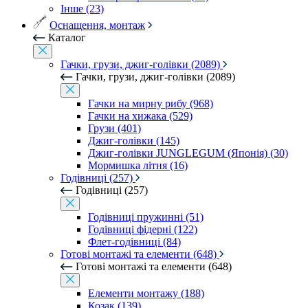
Інше (23)
Оснащення, монтаж
Каталог
Гачки, грузи, джиг-голівки (2089)
Гачки, грузи, джиг-голівки (2089)
Гачки на мирну рибу (968)
Гачки на хижака (529)
Грузи (401)
Джиг-голівки (145)
Джиг-голівки JUNGLEGUM (Японія) (30)
Мормишка літня (16)
Годівниці (257)
Годівниці (257)
Годівниці пружинні (51)
Годівниці фідерні (122)
Флет-годівниці (84)
Готові монтажі та елементи (648)
Готові монтажі та елементи (648)
Елементи монтажу (188)
Козак (139)