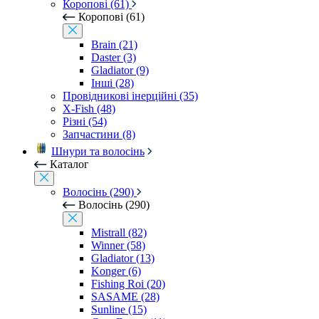
Коропові (61)
Коропові (61)
Brain (21)
Daster (3)
Gladiator (9)
Інші (28)
Провідникові інерційні (35)
X-Fish (48)
Різні (54)
Запчастини (8)
Шнури та волосінь
Каталог
Волосінь (290)
Волосінь (290)
Mistrall (82)
Winner (58)
Gladiator (13)
Konger (6)
Fishing Roi (20)
SASAME (28)
Sunline (15)