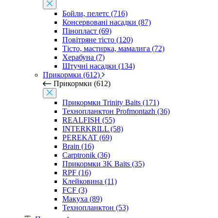
Бойли, пелетс (716)
Консервовані насадки (87)
Пінопласт (69)
Повітряне тісто (120)
Тісто, мастирка, мамалига (72)
Херабуна (7)
Штучні насадки (134)
Прикормки (612)
Прикормки (612)
Прикормки Trinity Baits (171)
Технопланктон Profmontazh (36)
REALFISH (55)
INTERKRILL (58)
PEREKAT (69)
Brain (16)
Carptronik (36)
Прикормки 3K Baits (35)
RPF (16)
Клейковина (11)
FCF (3)
Макуха (89)
Технопланктон (53)