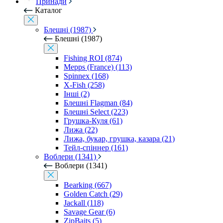
Принади
Каталог
Блешні (1987)
Блешні (1987)
Fishing ROI (874)
Mepps (France) (113)
Spinnex (168)
X-Fish (258)
Інші (2)
Блешні Flagman (84)
Блешні Select (223)
Грушка-Куля (61)
Лижа (22)
Лижа, букар, грушка, казара (21)
Тейл-спіннер (161)
Воблери (1341)
Воблери (1341)
Bearking (667)
Golden Catch (29)
Jackall (118)
Savage Gear (6)
ZipBaits (5)