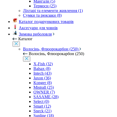
Мангали (5)
Термоси (25)
Ліхтарі та елементи живлення (1)
Сумки та рюкзаки (8)
Каталог подарункових товарів
Аксесуари для човнів
Зимова риболовля
Каталог
Волосінь, Флюорокарбон (250)
Волосінь, Флюорокарбон (250)
X-Fish (32)
Balsax (8)
Intech (43)
Jaxon (36)
Konger (8)
Mistrall (25)
OWNER (7)
SASAME (28)
Select (0)
Smart (12)
Sneck (21)
Sunline (18)