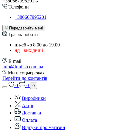
+380667995201
Телефони
+380667995201
Передзвоніть мені
Графік роботи
пн-сб - з 8.00 до 19.00
нд - вихідний
E-mail
info@funfish.com.ua
Ми в соцмережах
Перейти до контактів
0
0
0
Виробники
Акції
Доставка
Оплата
Відгуки про магазин