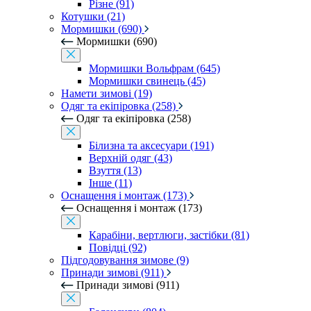
Різне (91)
Котушки (21)
Мормишки (690)
Мормишки (690)
Мормишки Вольфрам (645)
Мормишки свинець (45)
Намети зимові (19)
Одяг та екіпіровка (258)
Одяг та екіпіровка (258)
Білизна та аксесуари (191)
Верхній одяг (43)
Взуття (13)
Інше (11)
Оснащення і монтаж (173)
Оснащення і монтаж (173)
Карабіни, вертлюги, застібки (81)
Повідці (92)
Підгодовування зимове (9)
Принади зимові (911)
Принади зимові (911)