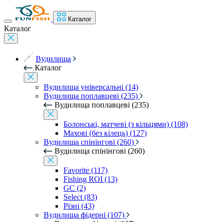
Каталог
Каталог
Вудилища
Каталог
Вудилища універсальні (14)
Вудилища поплавцеві (235)
Вудилища поплавцеві (235)
Болонські, матчеві (з кільцями) (108)
Махові (без кілець) (127)
Вудилища спінінгові (260)
Вудилища спінінгові (260)
Favorite (117)
Fishing ROI (13)
GC (2)
Select (83)
Різні (43)
Вудилища фідерні (107)