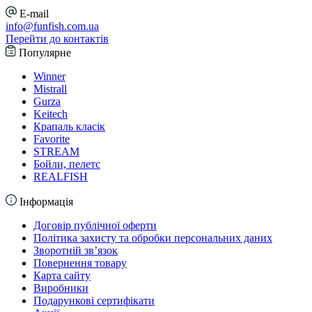
E-mail
info@funfish.com.ua
Перейти до контактів
Популярне
Winner
Mistrall
Gurza
Keitech
Крапаль класік
Favorite
STREAM
Бойли, пелетс
REALFISH
Інформація
Договір публічної оферти
Політика захисту та обробки персональних даних
Зворотній зв’язок
Повернення товару
Карта сайту
Виробники
Подарункові сертифікати