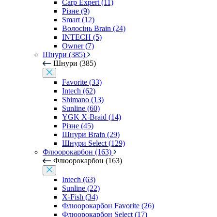
Carp Expert (11)
Різне (9)
Smart (12)
Волосінь Brain (24)
INTECH (5)
Owner (7)
Шнури (385)
Шнури (385)
Favorite (33)
Intech (62)
Shimano (13)
Sunline (60)
YGK X-Braid (14)
Різне (45)
Шнури Brain (29)
Шнури Select (129)
Флюорокарбон (163)
Флюорокарбон (163)
Intech (63)
Sunline (22)
X-Fish (34)
Флюорокарбон Favorite (26)
Флюорокарбон Select (17)