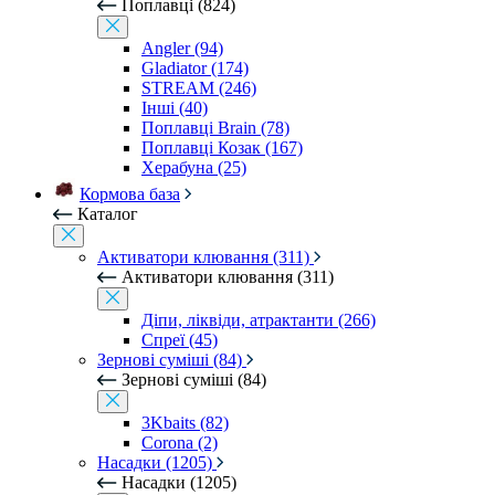
Поплавці (824)
Angler (94)
Gladiator (174)
STREAM (246)
Інші (40)
Поплавці Brain (78)
Поплавці Козак (167)
Херабуна (25)
Кормова база
Каталог
Активатори клювання (311)
Активатори клювання (311)
Діпи, ліквіди, атрактанти (266)
Спреї (45)
Зернові суміші (84)
Зернові суміші (84)
3Kbaits (82)
Corona (2)
Насадки (1205)
Насадки (1205)