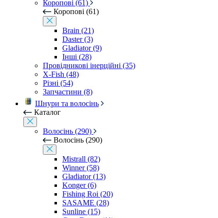
Коропові (61)
Коропові (61)
Brain (21)
Daster (3)
Gladiator (9)
Інші (28)
Провідникові інерційні (35)
X-Fish (48)
Різні (54)
Запчастини (8)
Шнури та волосінь
Каталог
Волосінь (290)
Волосінь (290)
Mistrall (82)
Winner (58)
Gladiator (13)
Konger (6)
Fishing Roi (20)
SASAME (28)
Sunline (15)