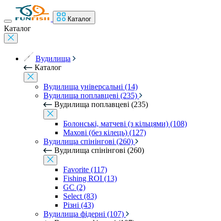
Каталог
Каталог
Вудилища
Каталог
Вудилища універсальні (14)
Вудилища поплавцеві (235)
Вудилища поплавцеві (235)
Болонські, матчеві (з кільцями) (108)
Махові (без кілець) (127)
Вудилища спінінгові (260)
Вудилища спінінгові (260)
Favorite (117)
Fishing ROI (13)
GC (2)
Select (83)
Різні (43)
Вудилища фідерні (107)