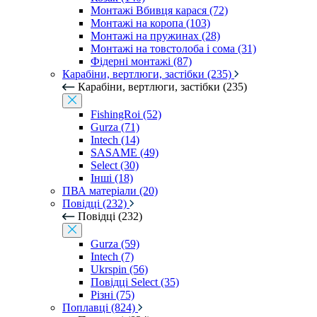
Монтажі Вбивця карася (72)
Монтажі на коропа (103)
Монтажі на пружинах (28)
Монтажі на товстолоба і сома (31)
Фідерні монтажі (87)
Карабіни, вертлюги, застібки (235)
Карабіни, вертлюги, застібки (235)
FishingRoi (52)
Gurza (71)
Intech (14)
SASAME (49)
Select (30)
Інші (18)
ПВА матеріали (20)
Повідці (232)
Повідці (232)
Gurza (59)
Intech (7)
Ukrspin (56)
Повідці Select (35)
Різні (75)
Поплавці (824)