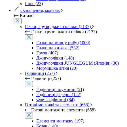
Інше (23)
Оснащення, монтаж
Каталог
Гачки, грузи, джиг-голівки (2137)
Гачки, грузи, джиг-голівки (2137)
Гачки на мирну рибу (1000)
Гачки на хижака (532)
Грузи (407)
Джиг-голівки (148)
Джиг-голівки JUNGLEGUM (Японія) (30)
Мормишка літня (20)
Годівниці (257)
Годівниці (257)
Годівниці пружинні (51)
Годівниці фідерні (122)
Флет-годівниці (84)
Готові монтажі та елементи (658)
Готові монтажі та елементи (658)
Елементи монтажу (197)
Козак (140)