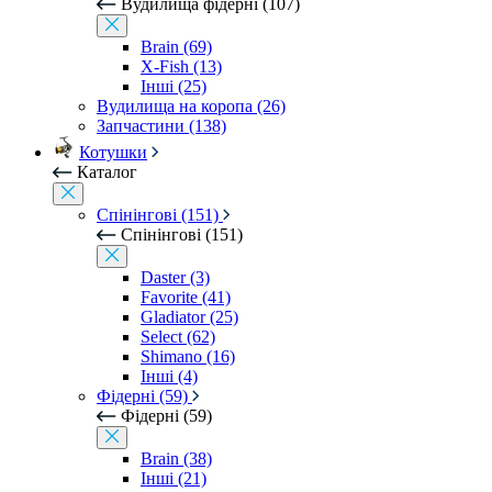
Вудилища фідерні (107)
Brain (69)
X-Fish (13)
Інші (25)
Вудилища на коропа (26)
Запчастини (138)
Котушки
Каталог
Спінінгові (151)
Спінінгові (151)
Daster (3)
Favorite (41)
Gladiator (25)
Select (62)
Shimano (16)
Інші (4)
Фідерні (59)
Фідерні (59)
Brain (38)
Інші (21)