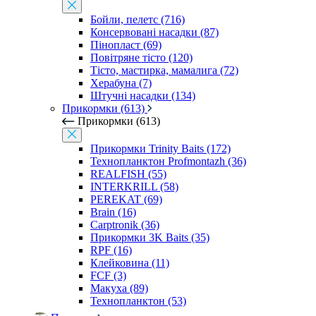
Бойли, пелетс (716)
Консервовані насадки (87)
Пінопласт (69)
Повітряне тісто (120)
Тісто, мастирка, мамалига (72)
Херабуна (7)
Штучні насадки (134)
Прикормки (613)
Прикормки (613)
Прикормки Trinity Baits (172)
Технопланктон Profmontazh (36)
REALFISH (55)
INTERKRILL (58)
PEREKAT (69)
Brain (16)
Carptronik (36)
Прикормки 3K Baits (35)
RPF (16)
Клейковина (11)
FCF (3)
Макуха (89)
Технопланктон (53)