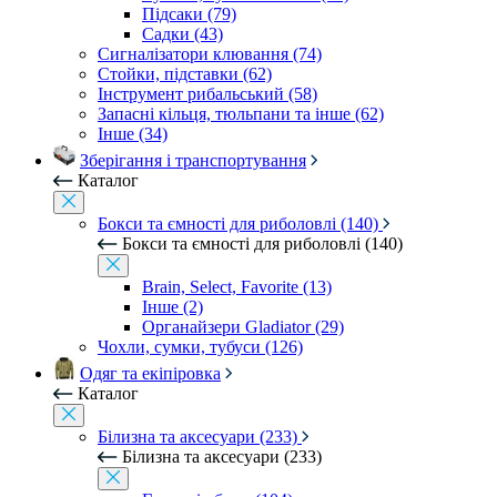
Підсаки (79)
Садки (43)
Сигналізатори клювання (74)
Стойки, підставки (62)
Інструмент рибальський (58)
Запасні кільця, тюльпани та інше (62)
Інше (34)
Зберігання і транспортування
Каталог
Бокси та ємності для риболовлі (140)
Бокси та ємності для риболовлі (140)
Brain, Select, Favorite (13)
Інше (2)
Органайзери Gladiator (29)
Чохли, сумки, тубуси (126)
Одяг та екіпіровка
Каталог
Білизна та аксесуари (233)
Білизна та аксесуари (233)