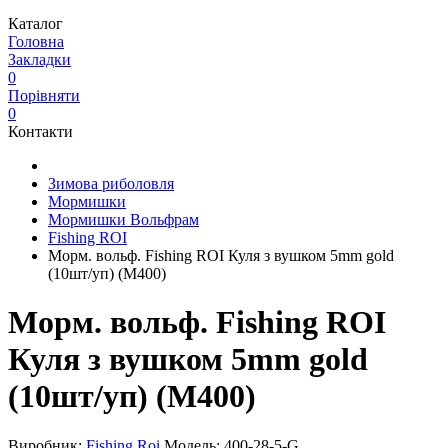
Каталог
Головна
Закладки
0
Порівняти
0
Контакти
Зимова риболовля
Мормишки
Мормишки Вольфрам
Fishing ROI
Морм. вольф. Fishing ROI Куля з вушком 5mm gold
(10шт/уп) (M400)
Морм. вольф. Fishing ROI
Куля з вушком 5mm gold
(10шт/уп) (M400)
Виробник:
Fishing Roi
Модель:
400-28-5-G