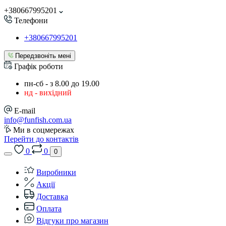
+380667995201
Телефони
+380667995201
Передзвоніть мені
Графік роботи
пн-сб - з 8.00 до 19.00
нд - вихідний
E-mail
info@funfish.com.ua
Ми в соцмережах
Перейти до контактів
0
0
0
Виробники
Акції
Доставка
Оплата
Відгуки про магазин