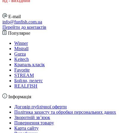
нд - вихідний
E-mail
info@funfish.com.ua
Перейти до контактів
Популярне
Winner
Mistrall
Gurza
Keitech
Крапаль класік
Favorite
STREAM
Бойли, пелетс
REALFISH
Інформація
Договір публічної оферти
Політика захисту та обробки персональних даних
Зворотній зв’язок
Повернення товару
Карта сайту