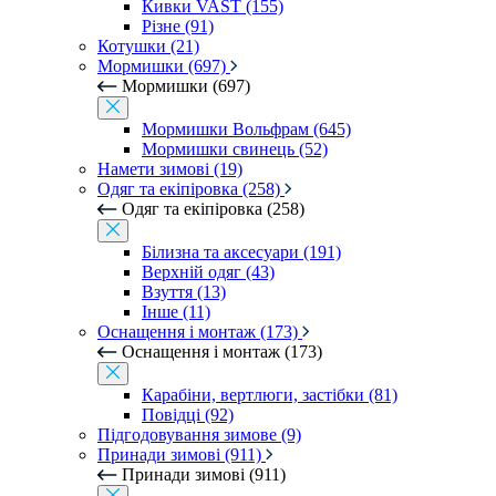
Кивки VAST (155)
Різне (91)
Котушки (21)
Мормишки (697)
Мормишки (697)
Мормишки Вольфрам (645)
Мормишки свинець (52)
Намети зимові (19)
Одяг та екіпіровка (258)
Одяг та екіпіровка (258)
Білизна та аксесуари (191)
Верхній одяг (43)
Взуття (13)
Інше (11)
Оснащення і монтаж (173)
Оснащення і монтаж (173)
Карабіни, вертлюги, застібки (81)
Повідці (92)
Підгодовування зимове (9)
Принади зимові (911)
Принади зимові (911)