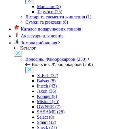
Мангали (5)
Термоси (25)
Ліхтарі та елементи живлення (1)
Сумки та рюкзаки (8)
Каталог подарункових товарів
Аксесуари для човнів
Зимова риболовля
Каталог
Волосінь, Флюорокарбон (250)
Волосінь, Флюорокарбон (250)
X-Fish (32)
Balsax (8)
Intech (43)
Jaxon (36)
Konger (8)
Mistrall (25)
OWNER (7)
SASAME (28)
Select (0)
Smart (12)
Sneck (21)