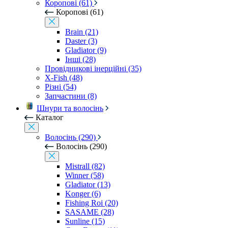
Коропові (61)
Коропові (61)
Brain (21)
Daster (3)
Gladiator (9)
Інші (28)
Провідникові інерційні (35)
X-Fish (48)
Різні (54)
Запчастини (8)
Шнури та волосінь
Каталог
Волосінь (290)
Волосінь (290)
Mistrall (82)
Winner (58)
Gladiator (13)
Konger (6)
Fishing Roi (20)
SASAME (28)
Sunline (15)