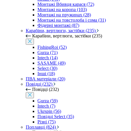
Монтажі Вбивця карася (72)
Монтажі на коропа (103)
Монтажі на пружинах (28)
Монтажі на товстолоба і сома (31)
Фідерні монтажі (87)
Карабіни, вертлюги, застібки (235)
Карабіни, вертлюги, застібки (235)
FishingRoi (52)
Gurza (71)
Intech (14)
SASAME (49)
Select (30)
Інші (18)
ПВА матеріали (20)
Повідці (232)
Повідці (232)
Gurza (59)
Intech (7)
Ukrspin (56)
Повідці Select (35)
Різні (75)
Поплавці (824)