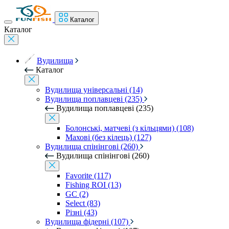
Каталог
Каталог
Вудилища
Каталог
Вудилища універсальні (14)
Вудилища поплавцеві (235)
Вудилища поплавцеві (235)
Болонські, матчеві (з кільцями) (108)
Махові (без кілець) (127)
Вудилища спінінгові (260)
Вудилища спінінгові (260)
Favorite (117)
Fishing ROI (13)
GC (2)
Select (83)
Різні (43)
Вудилища фідерні (107)