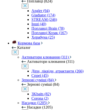
Поплавці (824)
Angler (94)
Gladiator (174)
STREAM (246)
Інші (40)
Поплавці Brain (78)
Поплавці Козак (167)
Херабуна (25)
Кормова база
Каталог
Активатори клювання (311)
Активатори клювання (311)
Діпи, ліквіди, атрактанти (266)
Спреї (45)
Зернові суміші (84)
Зернові суміші (84)
3Kbaits (82)
Corona (2)
Насадки (1205)
Насадки (1205)