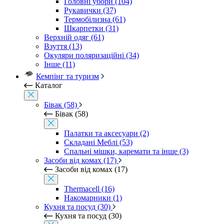
Головні убори (104)
Рукавички (37)
Термобілизна (61)
Шкарпетки (31)
Верхній одяг (61)
Взуття (13)
Окуляри поляризаційні (34)
Інше (11)
Кемпінг та туризм
Каталог
Бівак (58)
Бівак (58)
Палатки та аксесуари (2)
Складані Меблі (53)
Спальні мішки, каремати та інше (3)
Засоби від комах (17)
Засоби від комах (17)
Thermacell (16)
Накомарники (1)
Кухня та посуд (30)
Кухня та посуд (30)