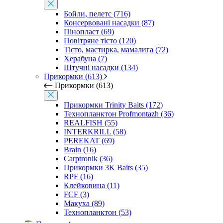
Бойли, пелетс (716)
Консервовані насадки (87)
Пінопласт (69)
Повітряне тісто (120)
Тісто, мастирка, мамалига (72)
Херабуна (7)
Штучні насадки (134)
Прикормки (613)
Прикормки (613)
Прикормки Trinity Baits (172)
Технопланктон Profmontazh (36)
REALFISH (55)
INTERKRILL (58)
PEREKAT (69)
Brain (16)
Carptronik (36)
Прикормки 3K Baits (35)
RPF (16)
Клейковина (11)
FCF (3)
Макуха (89)
Технопланктон (53)