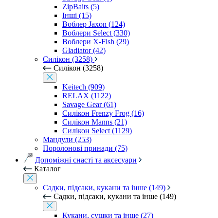
ZipBaits (5)
Інші (15)
Воблер Jaxon (124)
Воблери Select (330)
Воблери X-Fish (29)
Gladiator (42)
Силікон (3258)
Силікон (3258)
Keitech (909)
RELAX (1122)
Savage Gear (61)
Силікон Frenzy Frog (16)
Силікон Manns (21)
Силікон Select (1129)
Мандули (253)
Поролонові принади (75)
Допоміжні снасті та аксесуари
Каталог
Садки, підсаки, кукани та інше (149)
Садки, підсаки, кукани та інше (149)
Кукани, сушки та інше (27)