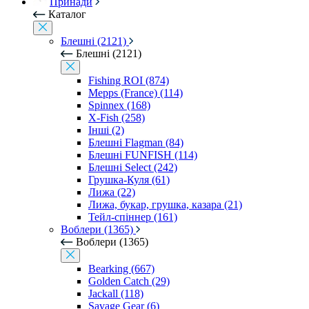
Принади
Каталог
Блешні (2121)
Блешні (2121)
Fishing ROI (874)
Mepps (France) (114)
Spinnex (168)
X-Fish (258)
Інші (2)
Блешні Flagman (84)
Блешні FUNFISH (114)
Блешні Select (242)
Грушка-Куля (61)
Лижа (22)
Лижа, букар, грушка, казара (21)
Тейл-спіннер (161)
Воблери (1365)
Воблери (1365)
Bearking (667)
Golden Catch (29)
Jackall (118)
Savage Gear (6)